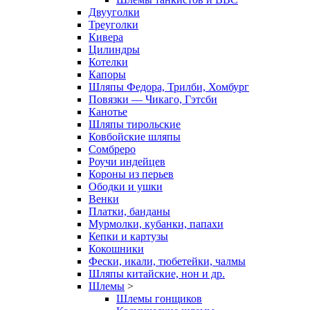
Двууголки
Треуголки
Кивера
Цилиндры
Котелки
Капоры
Шляпы Федора, Трилби, Хомбург
Повязки — Чикаго, Гэтсби
Канотье
Шляпы тирольские
Ковбойские шляпы
Сомбреро
Роучи индейцев
Короны из перьев
Ободки и ушки
Венки
Платки, банданы
Мурмолки, кубанки, папахи
Кепки и картузы
Кокошники
Фески, икали, тюбетейки, чалмы
Шляпы китайские, нон и др.
Шлемы
>
Шлемы гонщиков