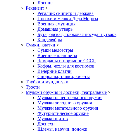
Лосины
Реквизит
>
Регалии: скипетр и держава
Посохи и мешки Деда Мороза
Военная амуниция
Домашняя утварь
Бутафорская, трюковая посуда и утварь
Канделябры
Сумки, клатчи
>
Сумки медсестры
Военные планшеты
Чемоданы и портмоне СССР
Кофры, чехлы для костюмов
Вечерние клатчи
Спорраны, ташки, кисеты
Трубки и мундштуки
Трости
Муляжи оружия и доспехи, театральные
>
Муляжи огнестрельного оружия
Муляжи холодного оружия
Муляжи метательного оружия
Футуристическое оружие
Муляжи щитов
Доспехи
Шлемы, наручи, поножи