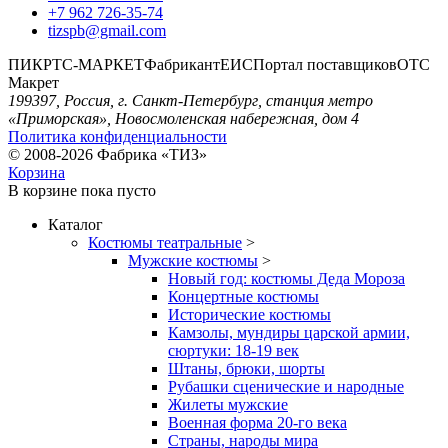
+7 962 726-35-74
tizspb@gmail.com
ПИК
РТС-МАРКЕТ
Фабрикант
ЕИС
Портал поставщиков
ОТС
Макрет
199397, Россия, г. Санкт-Петербург, станция метро
«Приморская», Новосмоленская набережная, дом 4
Политика конфиденциальности
© 2008-2026 Фабрика «ТИЗ»
Корзина
В корзине
пока пусто
Каталог
Костюмы театральные
>
Мужские костюмы
>
Новый год: костюмы Деда Мороза
Концертные костюмы
Исторические костюмы
Камзолы, мундиры царской армии,
сюртуки: 18-19 век
Штаны, брюки, шорты
Рубашки сценические и народные
Жилеты мужские
Военная форма 20-го века
Страны, народы мира