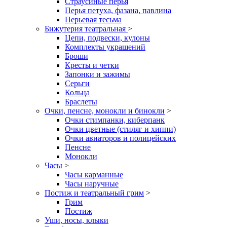
Страусиные перья
Перья петуха, фазана, павлина
Перьевая тесьма
Бижутерия театральная
>
Цепи, подвески, кулоны
Комплекты украшений
Броши
Кресты и четки
Запонки и зажимы
Серьги
Кольца
Браслеты
Очки, пенсне, монокли и бинокли
>
Очки стимпанки, киберпанк
Очки цветные (стиляг и хиппи)
Очки авиаторов и полицейских
Пенсне
Монокли
Часы
>
Часы карманные
Часы наручные
Постиж и театральный грим
>
Грим
Постиж
Уши, носы, клыки