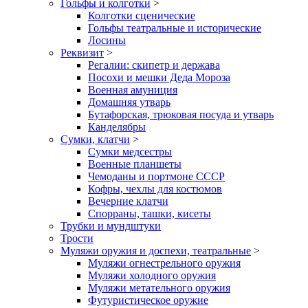
Гольфы и колготки
>
Колготки сценические
Гольфы театральные и исторические
Лосины
Реквизит
>
Регалии: скипетр и держава
Посохи и мешки Деда Мороза
Военная амуниция
Домашняя утварь
Бутафорская, трюковая посуда и утварь
Канделябры
Сумки, клатчи
>
Сумки медсестры
Военные планшеты
Чемоданы и портмоне СССР
Кофры, чехлы для костюмов
Вечерние клатчи
Спорраны, ташки, кисеты
Трубки и мундштуки
Трости
Муляжи оружия и доспехи, театральные
>
Муляжи огнестрельного оружия
Муляжи холодного оружия
Муляжи метательного оружия
Футуристическое оружие