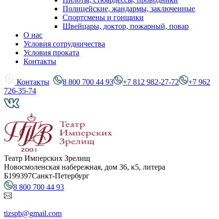
Полицейские, жандармы, заключенные
Спортсмены и гонщики
Швейцары, доктор, пожарный, повар
О нас
Условия сотрудничества
Условия проката
Контакты
Контакты
8 800 700 44 93
+7 812 982-27-72
+7 962
726-35-74
Театр Имперских Зрелищ
Новосмоленская набережная, дом 36, к5, литера
Б
199397
Санкт-Петербург
8 800 700 44 93
tizspb@gmail.com