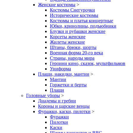
Женские костюмы
>
Костюмы Снегурочки
Исторические костюмы
Костюмы и платья концертные
Юбки, кринолины, подъюбники
Блузки и рубашки женские
Корсеты женские
Жилеты женские
Штаны, брюки, шорты
Военная форма 20-го века
Страны, народы мира
Героини кино, сказок, мультфильмов
Униформа
Плащи, накидки, мантии
>
Мантии
Горжетки и берты
Плащи
Головные уборы
>
Диадемы и гребни
Короны и царские венцы
Фуражки, каски, пилотки
>
Фуражки
Пилотки
Каски
Шлемы танкистов и ВВС