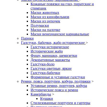
Кожаные повязки на глаз, пиратские и
стимпанк
Маски животных
Маски из кинофильмов
Маски из цепочек
Полумаски
Маски на палочке
Маски венецианские карнавальные
Парики
Галстуки, бабочки, жабо исторические
>
Галстуки исторические
Исторические жабо
Фишу, манишки, шемизетки
Декоративные манжеты
Галстуки-боло
Галстуки цветные, яркие
Галстуки-бабочки
Форменные и уставные галстуки
Ремни, пояса, портупеи, кобура, подтяжки
>
Уставные ремни, портупея, кобура
Исторические пояса и ремни
Камербанды
>
Кушаки
Стилизованные портупеи и гартеры