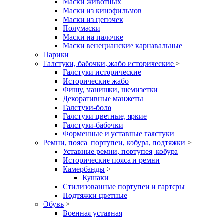
Маски животных
Маски из кинофильмов
Маски из цепочек
Полумаски
Маски на палочке
Маски венецианские карнавальные
Парики
Галстуки, бабочки, жабо исторические
>
Галстуки исторические
Исторические жабо
Фишу, манишки, шемизетки
Декоративные манжеты
Галстуки-боло
Галстуки цветные, яркие
Галстуки-бабочки
Форменные и уставные галстуки
Ремни, пояса, портупеи, кобура, подтяжки
>
Уставные ремни, портупея, кобура
Исторические пояса и ремни
Камербанды
>
Кушаки
Стилизованные портупеи и гартеры
Подтяжки цветные
Обувь
>
Военная уставная