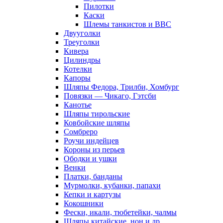
Пилотки
Каски
Шлемы танкистов и ВВС
Двууголки
Треуголки
Кивера
Цилиндры
Котелки
Капоры
Шляпы Федора, Трилби, Хомбург
Повязки — Чикаго, Гэтсби
Канотье
Шляпы тирольские
Ковбойские шляпы
Сомбреро
Роучи индейцев
Короны из перьев
Ободки и ушки
Венки
Платки, банданы
Мурмолки, кубанки, папахи
Кепки и картузы
Кокошники
Фески, икали, тюбетейки, чалмы
Шляпы китайские, нон и др.