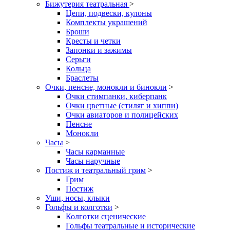
Бижутерия театральная
>
Цепи, подвески, кулоны
Комплекты украшений
Броши
Кресты и четки
Запонки и зажимы
Серьги
Кольца
Браслеты
Очки, пенсне, монокли и бинокли
>
Очки стимпанки, киберпанк
Очки цветные (стиляг и хиппи)
Очки авиаторов и полицейских
Пенсне
Монокли
Часы
>
Часы карманные
Часы наручные
Постиж и театральный грим
>
Грим
Постиж
Уши, носы, клыки
Гольфы и колготки
>
Колготки сценические
Гольфы театральные и исторические