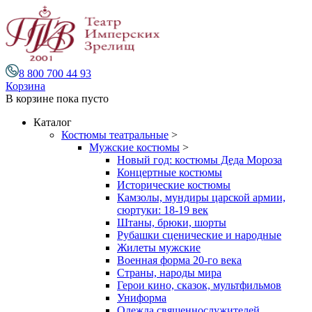
8 800 700 44 93
Корзина
В корзине
пока пусто
Каталог
Костюмы театральные
>
Мужские костюмы
>
Новый год: костюмы Деда Мороза
Концертные костюмы
Исторические костюмы
Камзолы, мундиры царской армии,
сюртуки: 18-19 век
Штаны, брюки, шорты
Рубашки сценические и народные
Жилеты мужские
Военная форма 20-го века
Страны, народы мира
Герои кино, сказок, мультфильмов
Униформа
Одежда священнослужителей