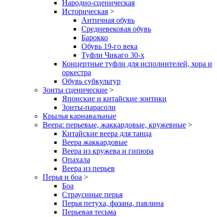
Народно-сценическая
Историческая
>
Античная обувь
Средневековая обувь
Барокко
Обувь 19-го века
Туфли Чикаго 30-х
Концертные туфли для исполнителей, хора и
оркестра
Обувь субкультур
Зонты сценические
>
Японские и китайские зонтики
Зонты-парасоли
Крылья карнавальные
Веера: перьевые, жаккардовые, кружевные
>
Китайские веера для танца
Веера жаккардовые
Веера из кружева и гипюра
Опахала
Веера из перьев
Перья и боа
>
Боа
Страусиные перья
Перья петуха, фазана, павлина
Перьевая тесьма