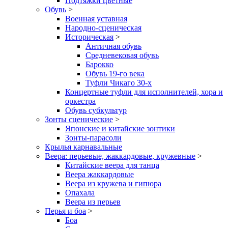
Подтяжки цветные
Обувь
>
Военная уставная
Народно-сценическая
Историческая
>
Античная обувь
Средневековая обувь
Барокко
Обувь 19-го века
Туфли Чикаго 30-х
Концертные туфли для исполнителей, хора и
оркестра
Обувь субкультур
Зонты сценические
>
Японские и китайские зонтики
Зонты-парасоли
Крылья карнавальные
Веера: перьевые, жаккардовые, кружевные
>
Китайские веера для танца
Веера жаккардовые
Веера из кружева и гипюра
Опахала
Веера из перьев
Перья и боа
>
Боа