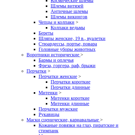
Космические шлемы
Шлемы витязей
Античные шлемы
Шлемы викингов
Чепцы и колпаки
>
Колпаки ведьмы
Береты
Шляпы женские, 19 в., вуалетки
Стюардессы, портье, повара
Головные уборы животных
Воротники исторические
>
Бармы и оплечья
Фреза, горгера, раф, брыжи
Перчатки
>
Перчатки женские
>
Перчатки короткие
Перчатки длинные
Митенки
>
Митенки короткие
Митенки длинные
Перчатки мужские
Рукавицы
Маски сценические, карнавальные
>
Кожаные повязки на глаз, пиратские и
стимпанк