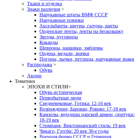
Ткани и отделка
Знаки различия
>
Нарукавные штаты ВМФ СССР
Нарукавные повязки
Аксельбанты, шнуры, галуны, ранты
Орденские ленты, ленты на бескозырку
Звезды, пуговицы
Кокарды
Шевроны, нашивки, эмблемы
Ордена, медали, значки
Погоны, лычки, петлицы, нарукавные знаки
Распродажа
>
Обувь
Акции
Тематики
ЭПОХИ И СТИЛИ
>
Обувь историческая
Первобытные люди
Средневековые, Готика: 12-16 век
Возрождение, Барокко, Рококо: 17-18 век
Камзолы, мундиры царской армии, сюртуки:
18-19 век
Стимпанк, Викторианский стиль: 19 век
Чикаго, Гэтсби: 20 век 30-е годы
Военная форма СССР и Германия