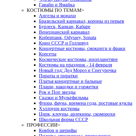
Гавайи и Ямайка
КОСТЮМЫ ПО ТЕМАМ
>
Ангелы и монахи
Бразильский карнавал, короны из перьев
Бурлеск, Канкан, Кабаре
Венецианский карнавал
Киберпанк, Odyssey, Sonata
Кино СССР и Голливуд
Концертные костюмы, смокинги и фраки
Корсеты
Космические костюмы, инопланетяне
Костюмы на праздник - 14 февраля
Новый год: Дед Мороз и Снегурочка
Пираты и пиратки
Платья концертные и бальные
Плащи, накидки и горжетки
Рок и Поп звезды
Сказки и Мультфильмы
Флора, фауна, времена года, ростовые куклы
Хэллоуин костюмы
Цирк, клоуны, арлекины, скоморохи
Школьная форма СССР
ПРОФЕССИИ
>
Ковбои и шерифы
Пилоты, стюардессы, проводники