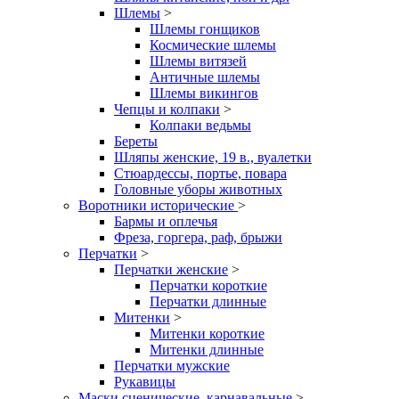
Шлемы
>
Шлемы гонщиков
Космические шлемы
Шлемы витязей
Античные шлемы
Шлемы викингов
Чепцы и колпаки
>
Колпаки ведьмы
Береты
Шляпы женские, 19 в., вуалетки
Стюардессы, портье, повара
Головные уборы животных
Воротники исторические
>
Бармы и оплечья
Фреза, горгера, раф, брыжи
Перчатки
>
Перчатки женские
>
Перчатки короткие
Перчатки длинные
Митенки
>
Митенки короткие
Митенки длинные
Перчатки мужские
Рукавицы
Маски сценические, карнавальные
>