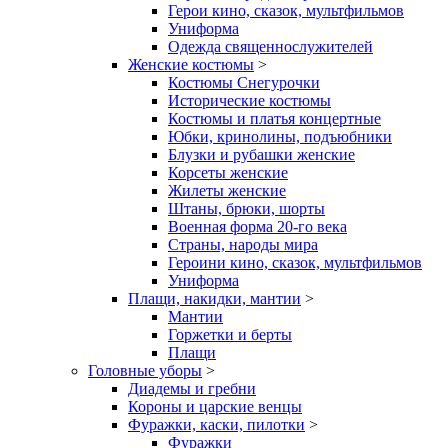
Герои кино, сказок, мультфильмов
Униформа
Одежда священнослужителей
Женские костюмы
>
Костюмы Снегурочки
Исторические костюмы
Костюмы и платья концертные
Юбки, кринолины, подъюбники
Блузки и рубашки женские
Корсеты женские
Жилеты женские
Штаны, брюки, шорты
Военная форма 20-го века
Страны, народы мира
Героини кино, сказок, мультфильмов
Униформа
Плащи, накидки, мантии
>
Мантии
Горжетки и берты
Плащи
Головные уборы
>
Диадемы и гребни
Короны и царские венцы
Фуражки, каски, пилотки
>
Фуражки