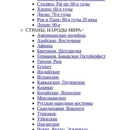
Стиляги, Pin up: 60-е годы
Хиппи: 60-е годы
Диско: 70-е годы
Рок и Панк: 80-е годы 20 века
Лихие: 90-е
СТРАНЫ, НАРОДЫ МИРА
>
Американские индейцы
Арабские, Восточные
Африка
Британия, Шотландия
Германия, Баварские Октоберфест
Греция, Рим
Египет
Индийские
Испанские
Кавказские, Грузинские
Казачьи
Китайские, Японские
Мексиканские
Русские народные костюмы
Скандинавия, Викинги
Турецкие
Узбекские
Цыганские
Чукчи, Якуты, Эскимосы