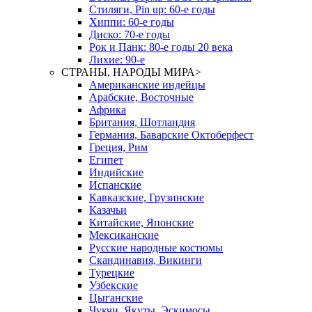
Стиляги, Pin up: 60-е годы
Хиппи: 60-е годы
Диско: 70-е годы
Рок и Панк: 80-е годы 20 века
Лихие: 90-е
СТРАНЫ, НАРОДЫ МИРА
>
Американские индейцы
Арабские, Восточные
Африка
Британия, Шотландия
Германия, Баварские Октоберфест
Греция, Рим
Египет
Индийские
Испанские
Кавказские, Грузинские
Казачьи
Китайские, Японские
Мексиканские
Русские народные костюмы
Скандинавия, Викинги
Турецкие
Узбекские
Цыганские
Чукчи, Якуты, Эскимосы