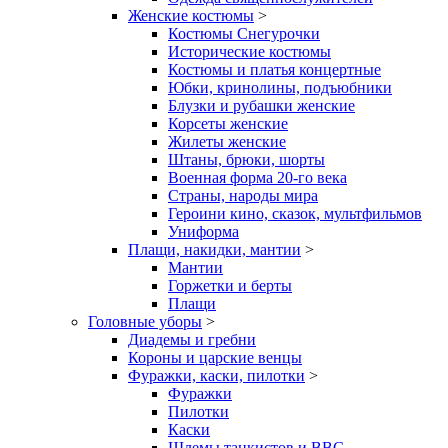
Женские костюмы
>
Костюмы Снегурочки
Исторические костюмы
Костюмы и платья концертные
Юбки, кринолины, подъюбники
Блузки и рубашки женские
Корсеты женские
Жилеты женские
Штаны, брюки, шорты
Военная форма 20-го века
Страны, народы мира
Героини кино, сказок, мультфильмов
Униформа
Плащи, накидки, мантии
>
Мантии
Горжетки и берты
Плащи
Головные уборы
>
Диадемы и гребни
Короны и царские венцы
Фуражки, каски, пилотки
>
Фуражки
Пилотки
Каски
Шлемы танкистов и ВВС