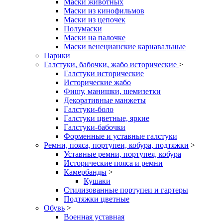
Маски животных
Маски из кинофильмов
Маски из цепочек
Полумаски
Маски на палочке
Маски венецианские карнавальные
Парики
Галстуки, бабочки, жабо исторические
>
Галстуки исторические
Исторические жабо
Фишу, манишки, шемизетки
Декоративные манжеты
Галстуки-боло
Галстуки цветные, яркие
Галстуки-бабочки
Форменные и уставные галстуки
Ремни, пояса, портупеи, кобура, подтяжки
>
Уставные ремни, портупея, кобура
Исторические пояса и ремни
Камербанды
>
Кушаки
Стилизованные портупеи и гартеры
Подтяжки цветные
Обувь
>
Военная уставная