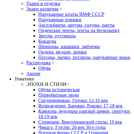
Ткани и отделка
Знаки различия
>
Нарукавные штаты ВМФ СССР
Нарукавные повязки
Аксельбанты, шнуры, галуны, ранты
Орденские ленты, ленты на бескозырку
Звезды, пуговицы
Кокарды
Шевроны, нашивки, эмблемы
Ордена, медали, значки
Погоны, лычки, петлицы, нарукавные знаки
Распродажа
>
Обувь
Акции
Тематики
ЭПОХИ И СТИЛИ
>
Обувь историческая
Первобытные люди
Средневековые, Готика: 12-16 век
Возрождение, Барокко, Рококо: 17-18 век
Камзолы, мундиры царской армии, сюртуки:
18-19 век
Стимпанк, Викторианский стиль: 19 век
Чикаго, Гэтсби: 20 век 30-е годы
Военная форма СССР и Германия