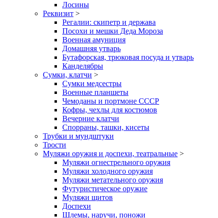
Лосины
Реквизит
>
Регалии: скипетр и держава
Посохи и мешки Деда Мороза
Военная амуниция
Домашняя утварь
Бутафорская, трюковая посуда и утварь
Канделябры
Сумки, клатчи
>
Сумки медсестры
Военные планшеты
Чемоданы и портмоне СССР
Кофры, чехлы для костюмов
Вечерние клатчи
Спорраны, ташки, кисеты
Трубки и мундштуки
Трости
Муляжи оружия и доспехи, театральные
>
Муляжи огнестрельного оружия
Муляжи холодного оружия
Муляжи метательного оружия
Футуристическое оружие
Муляжи щитов
Доспехи
Шлемы, наручи, поножи