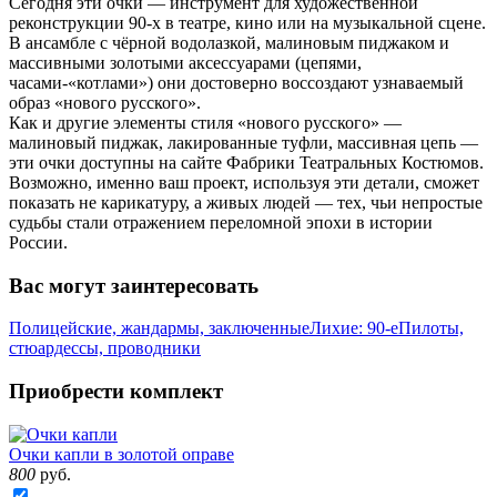
Сегодня эти очки — инструмент для художественной
реконструкции 90-х в театре, кино или на музыкальной сцене.
В ансамбле с чёрной водолазкой, малиновым пиджаком и
массивными золотыми аксессуарами (цепями,
часами-«котлами») они достоверно воссоздают узнаваемый
образ «нового русского».
Как и другие элементы стиля «нового русского» —
малиновый пиджак, лакированные туфли, массивная цепь —
эти очки доступны на сайте Фабрики Театральных Костюмов.
Возможно, именно ваш проект, используя эти детали, сможет
показать не карикатуру, а живых людей — тех, чьи непростые
судьбы стали отражением переломной эпохи в истории
России.
Вас могут заинтересовать
Полицейские, жандармы, заключенные
Лихие: 90-е
Пилоты,
стюардессы, проводники
Приобрести комплект
Очки капли в золотой оправе
800
руб.