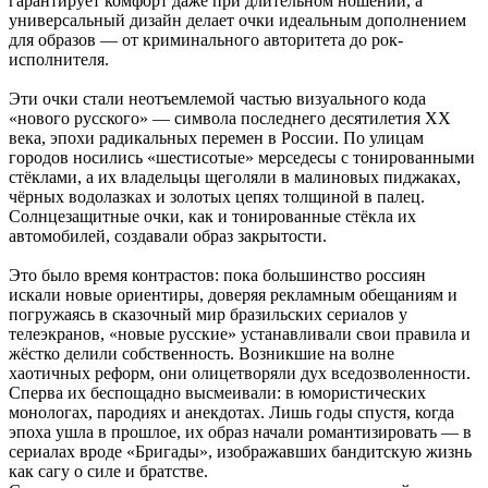
гарантирует комфорт даже при длительном ношении, а
универсальный дизайн делает очки идеальным дополнением
для образов — от криминального авторитета до рок-
исполнителя.
Эти очки стали неотъемлемой частью визуального кода
«нового русского» — символа последнего десятилетия XX
века, эпохи радикальных перемен в России. По улицам
городов носились «шестисотые» мерседесы с тонированными
стёклами, а их владельцы щеголяли в малиновых пиджаках,
чёрных водолазках и золотых цепях толщиной в палец.
Солнцезащитные очки, как и тонированные стёкла их
автомобилей, создавали образ закрытости.
Это было время контрастов: пока большинство россиян
искали новые ориентиры, доверяя рекламным обещаниям и
погружаясь в сказочный мир бразильских сериалов у
телеэкранов, «новые русские» устанавливали свои правила и
жёстко делили собственность. Возникшие на волне
хаотичных реформ, они олицетворяли дух вседозволенности.
Сперва их беспощадно высмеивали: в юмористических
монологах, пародиях и анекдотах. Лишь годы спустя, когда
эпоха ушла в прошлое, их образ начали романтизировать — в
сериалах вроде «Бригады», изображавших бандитскую жизнь
как сагу о силе и братстве.