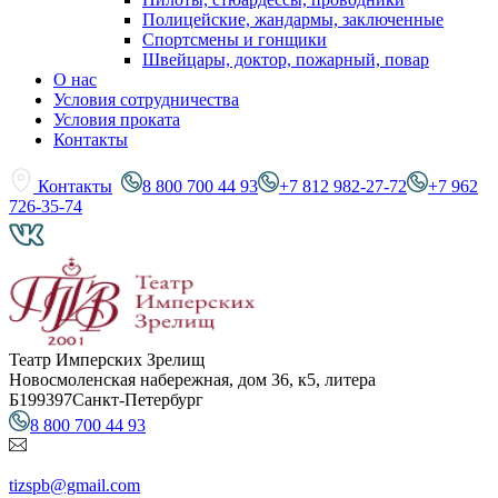
Полицейские, жандармы, заключенные
Спортсмены и гонщики
Швейцары, доктор, пожарный, повар
О нас
Условия сотрудничества
Условия проката
Контакты
Контакты
8 800 700 44 93
+7 812 982-27-72
+7 962
726-35-74
Театр Имперских Зрелищ
Новосмоленская набережная, дом 36, к5, литера
Б
199397
Санкт-Петербург
8 800 700 44 93
tizspb@gmail.com