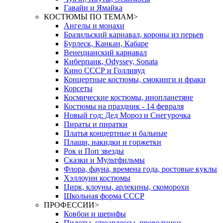
Гавайи и Ямайка
КОСТЮМЫ ПО ТЕМАМ
>
Ангелы и монахи
Бразильский карнавал, короны из перьев
Бурлеск, Канкан, Кабаре
Венецианский карнавал
Киберпанк, Odyssey, Sonata
Кино СССР и Голливуд
Концертные костюмы, смокинги и фраки
Корсеты
Космические костюмы, инопланетяне
Костюмы на праздник - 14 февраля
Новый год: Дед Мороз и Снегурочка
Пираты и пиратки
Платья концертные и бальные
Плащи, накидки и горжетки
Рок и Поп звезды
Сказки и Мультфильмы
Флора, фауна, времена года, ростовые куклы
Хэллоуин костюмы
Цирк, клоуны, арлекины, скоморохи
Школьная форма СССР
ПРОФЕССИИ
>
Ковбои и шерифы
Пилоты, стюардессы, проводники