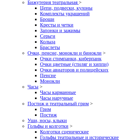
Бижутерия театральная
>
Цепи, подвески, кулоны
Комплекты украшений
Броши
Кресты и четки
Запонки и зажимы
Серьги
Кольца
Браслеты
Очки, пенсне, монокли и бинокли
>
Очки стимпанки, киберпанк
Очки цветные (стиляг и хиппи)
Очки авиаторов и полицейских
Пенсне
Монокли
Часы
>
Часы карманные
Часы наручные
Постиж и театральный грим
>
Грим
Постиж
Уши, носы, клыки
Гольфы и колготки
>
Колготки сценические
Гольфы театральные и исторические