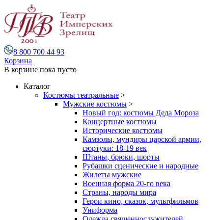
8 800 700 44 93
Корзина
В корзине
пока пусто
Каталог
Костюмы театральные
>
Мужские костюмы
>
Новый год: костюмы Деда Мороза
Концертные костюмы
Исторические костюмы
Камзолы, мундиры царской армии,
сюртуки: 18-19 век
Штаны, брюки, шорты
Рубашки сценические и народные
Жилеты мужские
Военная форма 20-го века
Страны, народы мира
Герои кино, сказок, мультфильмов
Униформа
Одежда священнослужителей