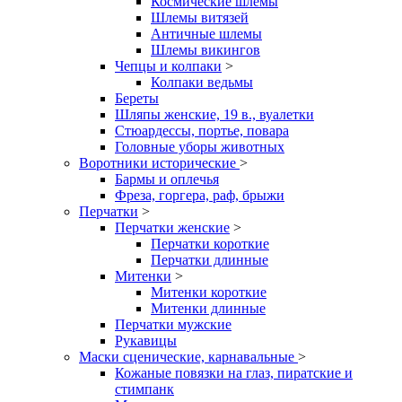
Космические шлемы
Шлемы витязей
Античные шлемы
Шлемы викингов
Чепцы и колпаки
>
Колпаки ведьмы
Береты
Шляпы женские, 19 в., вуалетки
Стюардессы, портье, повара
Головные уборы животных
Воротники исторические
>
Бармы и оплечья
Фреза, горгера, раф, брыжи
Перчатки
>
Перчатки женские
>
Перчатки короткие
Перчатки длинные
Митенки
>
Митенки короткие
Митенки длинные
Перчатки мужские
Рукавицы
Маски сценические, карнавальные
>
Кожаные повязки на глаз, пиратские и
стимпанк