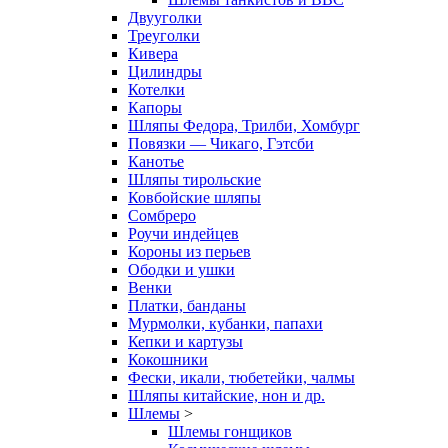
Двууголки
Треуголки
Кивера
Цилиндры
Котелки
Капоры
Шляпы Федора, Трилби, Хомбург
Повязки — Чикаго, Гэтсби
Канотье
Шляпы тирольские
Ковбойские шляпы
Сомбреро
Роучи индейцев
Короны из перьев
Ободки и ушки
Венки
Платки, банданы
Мурмолки, кубанки, папахи
Кепки и картузы
Кокошники
Фески, икали, тюбетейки, чалмы
Шляпы китайские, нон и др.
Шлемы
>
Шлемы гонщиков