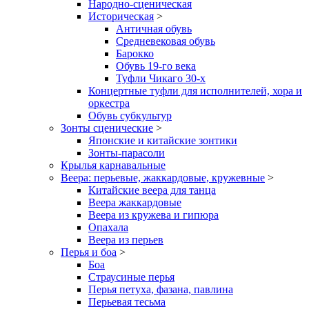
Народно-сценическая
Историческая
>
Античная обувь
Средневековая обувь
Барокко
Обувь 19-го века
Туфли Чикаго 30-х
Концертные туфли для исполнителей, хора и
оркестра
Обувь субкультур
Зонты сценические
>
Японские и китайские зонтики
Зонты-парасоли
Крылья карнавальные
Веера: перьевые, жаккардовые, кружевные
>
Китайские веера для танца
Веера жаккардовые
Веера из кружева и гипюра
Опахала
Веера из перьев
Перья и боа
>
Боа
Страусиные перья
Перья петуха, фазана, павлина
Перьевая тесьма