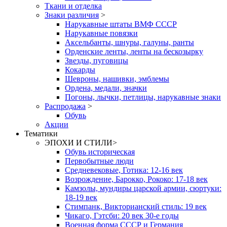
Ткани и отделка
Знаки различия
>
Нарукавные штаты ВМФ СССР
Нарукавные повязки
Аксельбанты, шнуры, галуны, ранты
Орденские ленты, ленты на бескозырку
Звезды, пуговицы
Кокарды
Шевроны, нашивки, эмблемы
Ордена, медали, значки
Погоны, лычки, петлицы, нарукавные знаки
Распродажа
>
Обувь
Акции
Тематики
ЭПОХИ И СТИЛИ
>
Обувь историческая
Первобытные люди
Средневековые, Готика: 12-16 век
Возрождение, Барокко, Рококо: 17-18 век
Камзолы, мундиры царской армии, сюртуки:
18-19 век
Стимпанк, Викторианский стиль: 19 век
Чикаго, Гэтсби: 20 век 30-е годы
Военная форма СССР и Германия