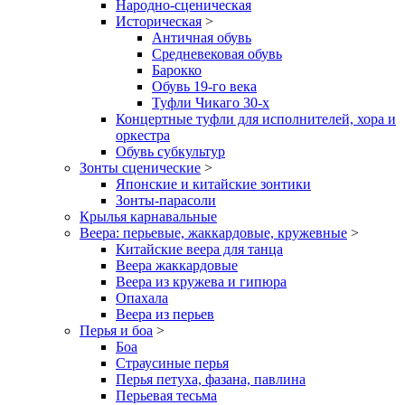
Народно-сценическая
Историческая
>
Античная обувь
Средневековая обувь
Барокко
Обувь 19-го века
Туфли Чикаго 30-х
Концертные туфли для исполнителей, хора и
оркестра
Обувь субкультур
Зонты сценические
>
Японские и китайские зонтики
Зонты-парасоли
Крылья карнавальные
Веера: перьевые, жаккардовые, кружевные
>
Китайские веера для танца
Веера жаккардовые
Веера из кружева и гипюра
Опахала
Веера из перьев
Перья и боа
>
Боа
Страусиные перья
Перья петуха, фазана, павлина
Перьевая тесьма