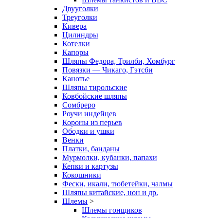
Двууголки
Треуголки
Кивера
Цилиндры
Котелки
Капоры
Шляпы Федора, Трилби, Хомбург
Повязки — Чикаго, Гэтсби
Канотье
Шляпы тирольские
Ковбойские шляпы
Сомбреро
Роучи индейцев
Короны из перьев
Ободки и ушки
Венки
Платки, банданы
Мурмолки, кубанки, папахи
Кепки и картузы
Кокошники
Фески, икали, тюбетейки, чалмы
Шляпы китайские, нон и др.
Шлемы
>
Шлемы гонщиков