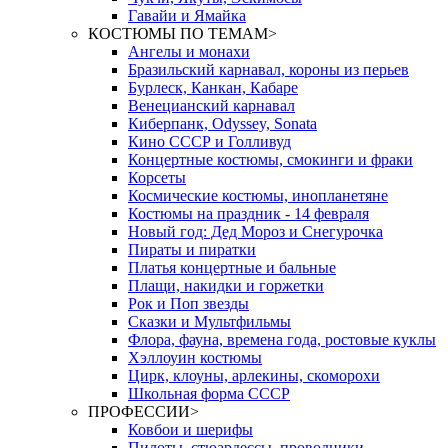
Гавайи и Ямайка
КОСТЮМЫ ПО ТЕМАМ
>
Ангелы и монахи
Бразильский карнавал, короны из перьев
Бурлеск, Канкан, Кабаре
Венецианский карнавал
Киберпанк, Odyssey, Sonata
Кино СССР и Голливуд
Концертные костюмы, смокинги и фраки
Корсеты
Космические костюмы, инопланетяне
Костюмы на праздник - 14 февраля
Новый год: Дед Мороз и Снегурочка
Пираты и пиратки
Платья концертные и бальные
Плащи, накидки и горжетки
Рок и Поп звезды
Сказки и Мультфильмы
Флора, фауна, времена года, ростовые куклы
Хэллоуин костюмы
Цирк, клоуны, арлекины, скоморохи
Школьная форма СССР
ПРОФЕССИИ
>
Ковбои и шерифы
Пилоты, стюардессы, проводники