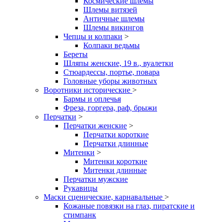
Космические шлемы
Шлемы витязей
Античные шлемы
Шлемы викингов
Чепцы и колпаки
>
Колпаки ведьмы
Береты
Шляпы женские, 19 в., вуалетки
Стюардессы, портье, повара
Головные уборы животных
Воротники исторические
>
Бармы и оплечья
Фреза, горгера, раф, брыжи
Перчатки
>
Перчатки женские
>
Перчатки короткие
Перчатки длинные
Митенки
>
Митенки короткие
Митенки длинные
Перчатки мужские
Рукавицы
Маски сценические, карнавальные
>
Кожаные повязки на глаз, пиратские и
стимпанк