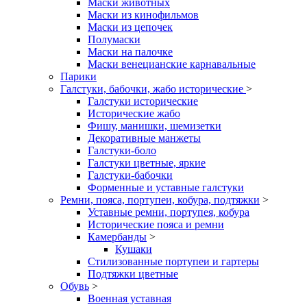
Маски животных
Маски из кинофильмов
Маски из цепочек
Полумаски
Маски на палочке
Маски венецианские карнавальные
Парики
Галстуки, бабочки, жабо исторические
>
Галстуки исторические
Исторические жабо
Фишу, манишки, шемизетки
Декоративные манжеты
Галстуки-боло
Галстуки цветные, яркие
Галстуки-бабочки
Форменные и уставные галстуки
Ремни, пояса, портупеи, кобура, подтяжки
>
Уставные ремни, портупея, кобура
Исторические пояса и ремни
Камербанды
>
Кушаки
Стилизованные портупеи и гартеры
Подтяжки цветные
Обувь
>
Военная уставная