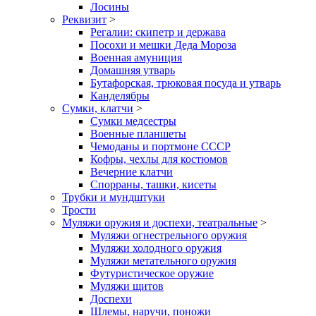
Лосины
Реквизит
>
Регалии: скипетр и держава
Посохи и мешки Деда Мороза
Военная амуниция
Домашняя утварь
Бутафорская, трюковая посуда и утварь
Канделябры
Сумки, клатчи
>
Сумки медсестры
Военные планшеты
Чемоданы и портмоне СССР
Кофры, чехлы для костюмов
Вечерние клатчи
Спорраны, ташки, кисеты
Трубки и мундштуки
Трости
Муляжи оружия и доспехи, театральные
>
Муляжи огнестрельного оружия
Муляжи холодного оружия
Муляжи метательного оружия
Футуристическое оружие
Муляжи щитов
Доспехи
Шлемы, наручи, поножи