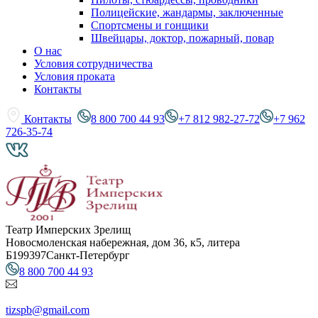
Полицейские, жандармы, заключенные
Спортсмены и гонщики
Швейцары, доктор, пожарный, повар
О нас
Условия сотрудничества
Условия проката
Контакты
Контакты
8 800 700 44 93
+7 812 982-27-72
+7 962
726-35-74
Театр Имперских Зрелищ
Новосмоленская набережная, дом 36, к5, литера
Б
199397
Санкт-Петербург
8 800 700 44 93
tizspb@gmail.com