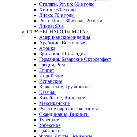
Стиляги, Pin up: 60-е годы
Хиппи: 60-е годы
Диско: 70-е годы
Рок и Панк: 80-е годы 20 века
Лихие: 90-е
СТРАНЫ, НАРОДЫ МИРА
>
Американские индейцы
Арабские, Восточные
Африка
Британия, Шотландия
Германия, Баварские Октоберфест
Греция, Рим
Египет
Индийские
Испанские
Кавказские, Грузинские
Казачьи
Китайские, Японские
Мексиканские
Русские народные костюмы
Скандинавия, Викинги
Турецкие
Узбекские
Цыганские
Чукчи, Якуты, Эскимосы