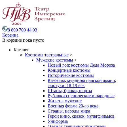
8 800 700 44 93
Корзина
В корзине
пока пусто
Каталог
Костюмы театральные
>
Мужские костюмы
>
Новый год: костюмы Деда Мороза
Концертные костюмы
Исторические костюмы
Камзолы, мундиры царской армии,
сюртуки: 18-19 век
Штаны, брюки, шорты
Рубашки сценические и народные
Жилеты мужские
Военная форма 20-го века
Страны, народы мира
Герои кино, сказок, мультфильмов
Униформа
Одежда священнослужителей