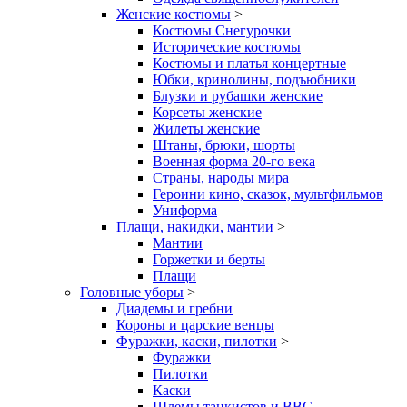
Женские костюмы
>
Костюмы Снегурочки
Исторические костюмы
Костюмы и платья концертные
Юбки, кринолины, подъюбники
Блузки и рубашки женские
Корсеты женские
Жилеты женские
Штаны, брюки, шорты
Военная форма 20-го века
Страны, народы мира
Героини кино, сказок, мультфильмов
Униформа
Плащи, накидки, мантии
>
Мантии
Горжетки и берты
Плащи
Головные уборы
>
Диадемы и гребни
Короны и царские венцы
Фуражки, каски, пилотки
>
Фуражки
Пилотки
Каски
Шлемы танкистов и ВВС