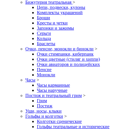
Бижутерия театральная
>
Цепи, подвески, кулоны
Комплекты украшений
Броши
Кресты и четки
Запонки и зажимы
Серьги
Кольца
Браслеты
Очки, пенсне, монокли и бинокли
>
Очки стимпанки, киберпанк
Очки цветные (стиляг и хиппи)
Очки авиаторов и полицейских
Пенсне
Монокли
Часы
>
Часы карманные
Часы наручные
Постиж и театральный грим
>
Грим
Постиж
Уши, носы, клыки
Гольфы и колготки
>
Колготки сценические
Гольфы театральные и исторические