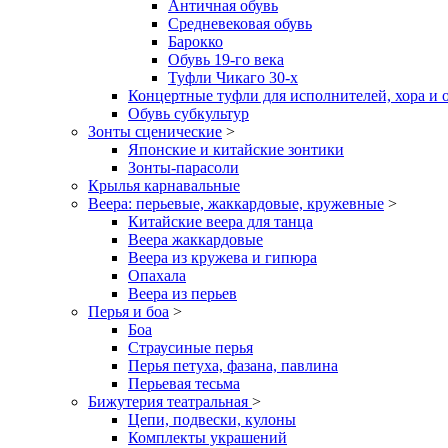
Античная обувь
Средневековая обувь
Барокко
Обувь 19-го века
Туфли Чикаго 30-х
Концертные туфли для исполнителей, хора и 
Обувь субкультур
Зонты сценические
>
Японские и китайские зонтики
Зонты-парасоли
Крылья карнавальные
Веера: перьевые, жаккардовые, кружевные
>
Китайские веера для танца
Веера жаккардовые
Веера из кружева и гипюра
Опахала
Веера из перьев
Перья и боа
>
Боа
Страусиные перья
Перья петуха, фазана, павлина
Перьевая тесьма
Бижутерия театральная
>
Цепи, подвески, кулоны
Комплекты украшений