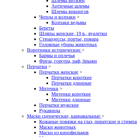
Шлемы витязей
Античные шлемы
Шлемы викингов
Чепцы и колпаки
>
Колпаки ведьмы
Береты
Шляпы женские, 19 в., вуалетки
Стюардессы, портье, повара
Головные уборы животных
Воротники исторические
>
Бармы и оплечья
Фреза, горгера, раф, брыжи
Перчатки
>
Перчатки женские
>
Перчатки короткие
Перчатки длинные
Митенки
>
Митенки короткие
Митенки длинные
Перчатки мужские
Рукавицы
Маски сценические, карнавальные
>
Кожаные повязки на глаз, пиратские и стимп
Маски животных
Маски из кинофильмов