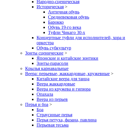
Народно-сценическая
Историческая
>
Античная обувь
Средневековая обувь
Барокко
Обувь 19-го века
Туфли Чикаго 30-х
Концертные туфли для исполнителей, хора и
оркестра
Обувь субкультур
Зонты сценические
>
Японские и китайские зонтики
Зонты-парасоли
Крылья карнавальные
Веера: перьевые, жаккардовые, кружевные
>
Китайские веера для танца
Веера жаккардовые
Веера из кружева и гипюра
Опахала
Веера из перьев
Перья и боа
>
Боа
Страусиные перья
Перья петуха, фазана, павлина
Перьевая тесьма