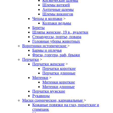
Космические шлемы
Шлемы витязей
Античные шлемы
Шлемы викингов
Чепцы и колпаки
>
Колпаки ведьмы
Береты
Шляпы женские, 19 в., вуалетки
Стюардессы, портье, повара
Головные уборы животных
Воротники исторические
>
Бармы и оплечья
Фреза, горгера, раф, брыжи
Перчатки
>
Перчатки женские
>
Перчатки короткие
Перчатки длинные
Митенки
>
Митенки короткие
Митенки длинные
Перчатки мужские
Рукавицы
Маски сценические, карнавальные
>
Кожаные повязки на глаз, пиратские и
стимпанк