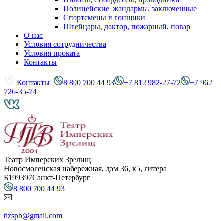
Полицейские, жандармы, заключенные
Спортсмены и гонщики
Швейцары, доктор, пожарный, повар
О нас
Условия сотрудничества
Условия проката
Контакты
Контакты
8 800 700 44 93
+7 812 982-27-72
+7 962
726-35-74
Театр Имперских Зрелищ
Новосмоленская набережная, дом 36, к5, литера
Б
199397
Санкт-Петербург
8 800 700 44 93
tizspb@gmail.com