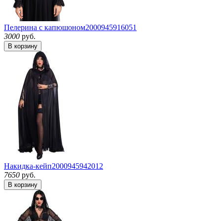
Пелерина с капюшоном
2000945916051
3000
руб.
В корзину
Накидка-кейп
2000945942012
7650
руб.
В корзину