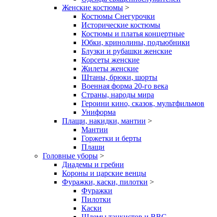
Женские костюмы
>
Костюмы Снегурочки
Исторические костюмы
Костюмы и платья концертные
Юбки, кринолины, подъюбники
Блузки и рубашки женские
Корсеты женские
Жилеты женские
Штаны, брюки, шорты
Военная форма 20-го века
Страны, народы мира
Героини кино, сказок, мультфильмов
Униформа
Плащи, накидки, мантии
>
Мантии
Горжетки и берты
Плащи
Головные уборы
>
Диадемы и гребни
Короны и царские венцы
Фуражки, каски, пилотки
>
Фуражки
Пилотки
Каски
Шлемы танкистов и ВВС