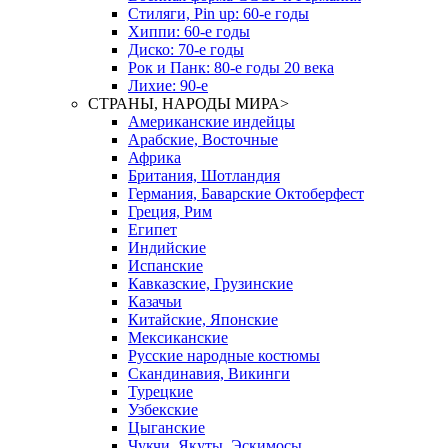
Стиляги, Pin up: 60-е годы
Хиппи: 60-е годы
Диско: 70-е годы
Рок и Панк: 80-е годы 20 века
Лихие: 90-е
СТРАНЫ, НАРОДЫ МИРА
>
Американские индейцы
Арабские, Восточные
Африка
Британия, Шотландия
Германия, Баварские Октоберфест
Греция, Рим
Египет
Индийские
Испанские
Кавказские, Грузинские
Казачьи
Китайские, Японские
Мексиканские
Русские народные костюмы
Скандинавия, Викинги
Турецкие
Узбекские
Цыганские
Чукчи, Якуты, Эскимосы