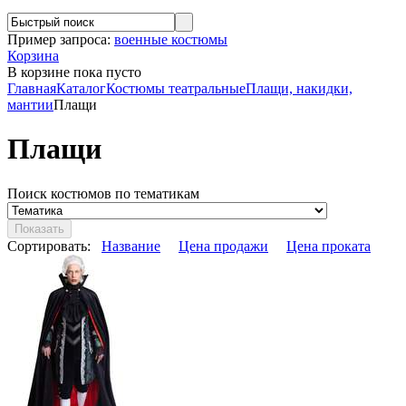
Пример запроса:
военные костюмы
Корзина
В корзине
пока пусто
Главная
Каталог
Костюмы театральные
Плащи, накидки,
мантии
Плащи
Плащи
Поиск костюмов по тематикам
Сортировать:
Название
Цена продажи
Цена проката