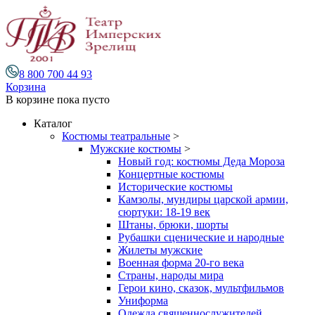
8 800 700 44 93
Корзина
В корзине
пока пусто
Каталог
Костюмы театральные
>
Мужские костюмы
>
Новый год: костюмы Деда Мороза
Концертные костюмы
Исторические костюмы
Камзолы, мундиры царской армии,
сюртуки: 18-19 век
Штаны, брюки, шорты
Рубашки сценические и народные
Жилеты мужские
Военная форма 20-го века
Страны, народы мира
Герои кино, сказок, мультфильмов
Униформа
Одежда священнослужителей