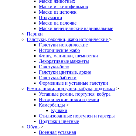
Маски животных
Маски из кинофильмов
Маски из цепочек
Полумаски
Маски на палочке
Маски венецианские карнавальные
Парики
Галстуки, бабочки, жабо исторические
>
Галстуки исторические
Исторические жабо
Фишу, манишки, шемизетки
Декоративные манжеты
Галстуки-боло
Галстуки цветные, яркие
Галстуки-бабочки
Форменные и уставные галстуки
Ремни, пояса, портупеи, кобура, подтяжки
>
Уставные ремни, портупея, кобура
Исторические пояса и ремни
Камербанды
>
Кушаки
Стилизованные портупеи и гартеры
Подтяжки цветные
Обувь
>
Военная уставная