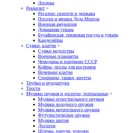
Лосины
Реквизит
>
Регалии: скипетр и держава
Посохи и мешки Деда Мороза
Военная амуниция
Домашняя утварь
Бутафорская, трюковая посуда и утварь
Канделябры
Сумки, клатчи
>
Сумки медсестры
Военные планшеты
Чемоданы и портмоне СССР
Кофры, чехлы для костюмов
Вечерние клатчи
Спорраны, ташки, кисеты
Трубки и мундштуки
Трости
Муляжи оружия и доспехи, театральные
>
Муляжи огнестрельного оружия
Муляжи холодного оружия
Муляжи метательного оружия
Футуристическое оружие
Муляжи щитов
Доспехи
Шлемы, наручи, поножи