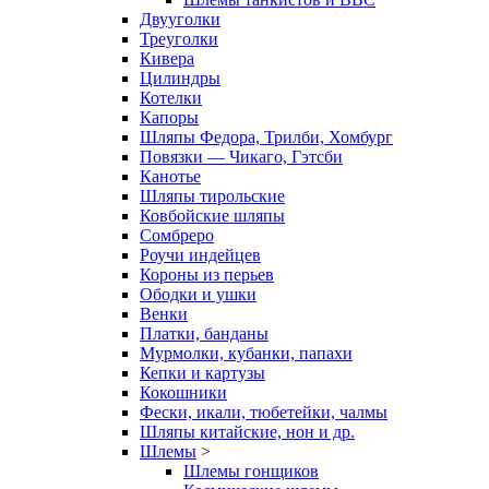
Двууголки
Треуголки
Кивера
Цилиндры
Котелки
Капоры
Шляпы Федора, Трилби, Хомбург
Повязки — Чикаго, Гэтсби
Канотье
Шляпы тирольские
Ковбойские шляпы
Сомбреро
Роучи индейцев
Короны из перьев
Ободки и ушки
Венки
Платки, банданы
Мурмолки, кубанки, папахи
Кепки и картузы
Кокошники
Фески, икали, тюбетейки, чалмы
Шляпы китайские, нон и др.
Шлемы
>
Шлемы гонщиков