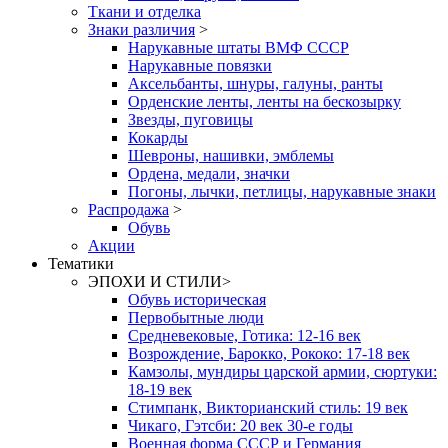
Ткани и отделка
Знаки различия
>
Нарукавные штаты ВМФ СССР
Нарукавные повязки
Аксельбанты, шнуры, галуны, ранты
Орденские ленты, ленты на бескозырку
Звезды, пуговицы
Кокарды
Шевроны, нашивки, эмблемы
Ордена, медали, значки
Погоны, лычки, петлицы, нарукавные знаки
Распродажа
>
Обувь
Акции
Тематики
ЭПОХИ И СТИЛИ
>
Обувь историческая
Первобытные люди
Средневековые, Готика: 12-16 век
Возрождение, Барокко, Рококо: 17-18 век
Камзолы, мундиры царской армии, сюртуки:
18-19 век
Стимпанк, Викторианский стиль: 19 век
Чикаго, Гэтсби: 20 век 30-е годы
Военная форма СССР и Германия