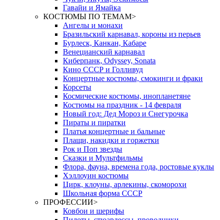
Гавайи и Ямайка
КОСТЮМЫ ПО ТЕМАМ
>
Ангелы и монахи
Бразильский карнавал, короны из перьев
Бурлеск, Канкан, Кабаре
Венецианский карнавал
Киберпанк, Odyssey, Sonata
Кино СССР и Голливуд
Концертные костюмы, смокинги и фраки
Корсеты
Космические костюмы, инопланетяне
Костюмы на праздник - 14 февраля
Новый год: Дед Мороз и Снегурочка
Пираты и пиратки
Платья концертные и бальные
Плащи, накидки и горжетки
Рок и Поп звезды
Сказки и Мультфильмы
Флора, фауна, времена года, ростовые куклы
Хэллоуин костюмы
Цирк, клоуны, арлекины, скоморохи
Школьная форма СССР
ПРОФЕССИИ
>
Ковбои и шерифы
Пилоты, стюардессы, проводники