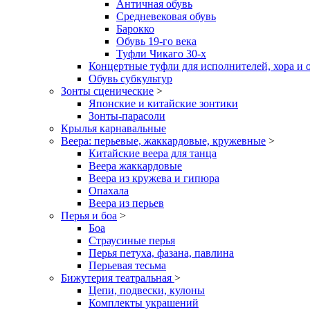
Античная обувь
Средневековая обувь
Барокко
Обувь 19-го века
Туфли Чикаго 30-х
Концертные туфли для исполнителей, хора и 
Обувь субкультур
Зонты сценические
>
Японские и китайские зонтики
Зонты-парасоли
Крылья карнавальные
Веера: перьевые, жаккардовые, кружевные
>
Китайские веера для танца
Веера жаккардовые
Веера из кружева и гипюра
Опахала
Веера из перьев
Перья и боа
>
Боа
Страусиные перья
Перья петуха, фазана, павлина
Перьевая тесьма
Бижутерия театральная
>
Цепи, подвески, кулоны
Комплекты украшений