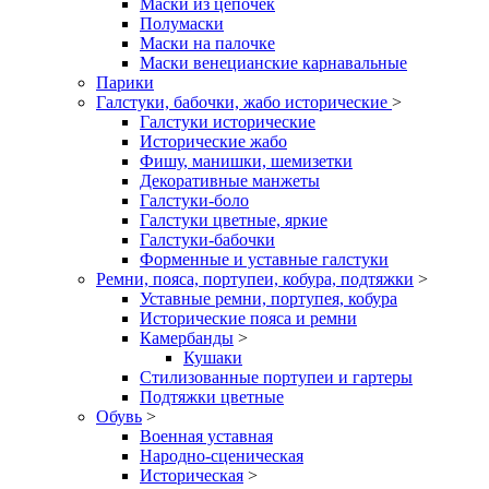
Маски из цепочек
Полумаски
Маски на палочке
Маски венецианские карнавальные
Парики
Галстуки, бабочки, жабо исторические
>
Галстуки исторические
Исторические жабо
Фишу, манишки, шемизетки
Декоративные манжеты
Галстуки-боло
Галстуки цветные, яркие
Галстуки-бабочки
Форменные и уставные галстуки
Ремни, пояса, портупеи, кобура, подтяжки
>
Уставные ремни, портупея, кобура
Исторические пояса и ремни
Камербанды
>
Кушаки
Стилизованные портупеи и гартеры
Подтяжки цветные
Обувь
>
Военная уставная
Народно-сценическая
Историческая
>