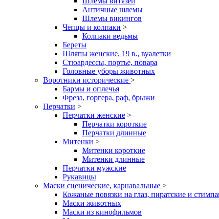
Шлемы витязей
Античные шлемы
Шлемы викингов
Чепцы и колпаки
>
Колпаки ведьмы
Береты
Шляпы женские, 19 в., вуалетки
Стюардессы, портье, повара
Головные уборы животных
Воротники исторические
>
Бармы и оплечья
Фреза, горгера, раф, брыжи
Перчатки
>
Перчатки женские
>
Перчатки короткие
Перчатки длинные
Митенки
>
Митенки короткие
Митенки длинные
Перчатки мужские
Рукавицы
Маски сценические, карнавальные
>
Кожаные повязки на глаз, пиратские и стимп
Маски животных
Маски из кинофильмов