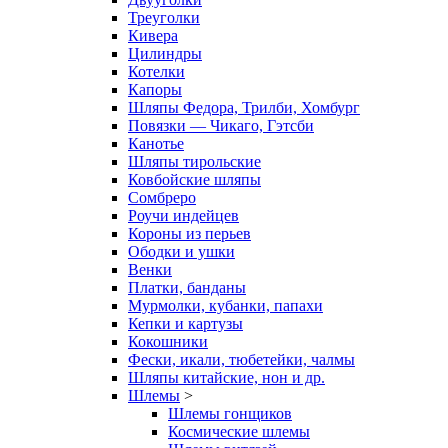
Треуголки
Кивера
Цилиндры
Котелки
Капоры
Шляпы Федора, Трилби, Хомбург
Повязки — Чикаго, Гэтсби
Канотье
Шляпы тирольские
Ковбойские шляпы
Сомбреро
Роучи индейцев
Короны из перьев
Ободки и ушки
Венки
Платки, банданы
Мурмолки, кубанки, папахи
Кепки и картузы
Кокошники
Фески, икали, тюбетейки, чалмы
Шляпы китайские, нон и др.
Шлемы
>
Шлемы гонщиков
Космические шлемы