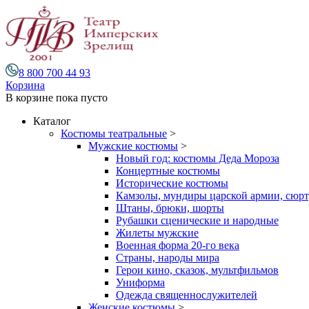
8 800 700 44 93
Корзина
В корзине
пока пусто
Каталог
Костюмы театральные
>
Мужские костюмы
>
Новый год: костюмы Деда Мороза
Концертные костюмы
Исторические костюмы
Камзолы, мундиры царской армии, сюрту
Штаны, брюки, шорты
Рубашки сценические и народные
Жилеты мужские
Военная форма 20-го века
Страны, народы мира
Герои кино, сказок, мультфильмов
Униформа
Одежда священнослужителей
Женские костюмы
>