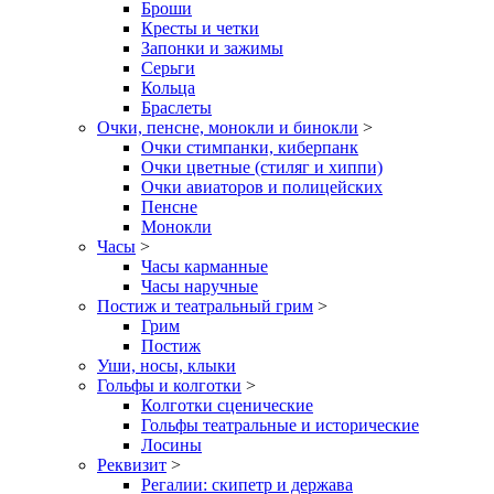
Броши
Кресты и четки
Запонки и зажимы
Серьги
Кольца
Браслеты
Очки, пенсне, монокли и бинокли
>
Очки стимпанки, киберпанк
Очки цветные (стиляг и хиппи)
Очки авиаторов и полицейских
Пенсне
Монокли
Часы
>
Часы карманные
Часы наручные
Постиж и театральный грим
>
Грим
Постиж
Уши, носы, клыки
Гольфы и колготки
>
Колготки сценические
Гольфы театральные и исторические
Лосины
Реквизит
>
Регалии: скипетр и держава