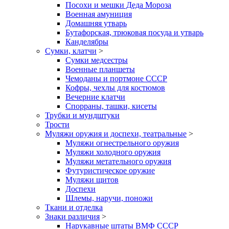
Посохи и мешки Деда Мороза
Военная амуниция
Домашняя утварь
Бутафорская, трюковая посуда и утварь
Канделябры
Сумки, клатчи
>
Сумки медсестры
Военные планшеты
Чемоданы и портмоне СССР
Кофры, чехлы для костюмов
Вечерние клатчи
Спорраны, ташки, кисеты
Трубки и мундштуки
Трости
Муляжи оружия и доспехи, театральные
>
Муляжи огнестрельного оружия
Муляжи холодного оружия
Муляжи метательного оружия
Футуристическое оружие
Муляжи щитов
Доспехи
Шлемы, наручи, поножи
Ткани и отделка
Знаки различия
>
Нарукавные штаты ВМФ СССР