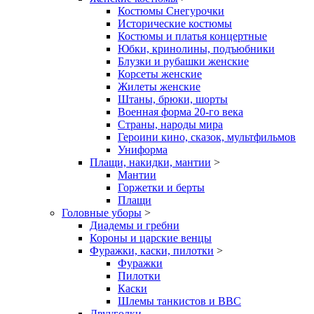
Костюмы Снегурочки
Исторические костюмы
Костюмы и платья концертные
Юбки, кринолины, подъюбники
Блузки и рубашки женские
Корсеты женские
Жилеты женские
Штаны, брюки, шорты
Военная форма 20-го века
Страны, народы мира
Героини кино, сказок, мультфильмов
Униформа
Плащи, накидки, мантии
>
Мантии
Горжетки и берты
Плащи
Головные уборы
>
Диадемы и гребни
Короны и царские венцы
Фуражки, каски, пилотки
>
Фуражки
Пилотки
Каски
Шлемы танкистов и ВВС
Двууголки