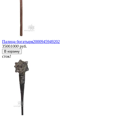
Палица богатыря
2000945949202
3500
1000
руб.
В корзину
сток!