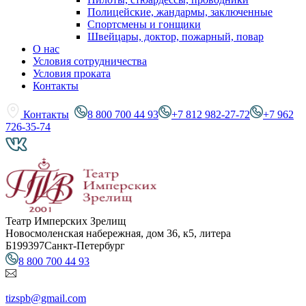
Полицейские, жандармы, заключенные
Спортсмены и гонщики
Швейцары, доктор, пожарный, повар
О нас
Условия сотрудничества
Условия проката
Контакты
Контакты
8 800 700 44 93
+7 812 982-27-72
+7 962
726-35-74
Театр Имперских Зрелищ
Новосмоленская набережная, дом 36, к5, литера
Б
199397
Санкт-Петербург
8 800 700 44 93
tizspb@gmail.com