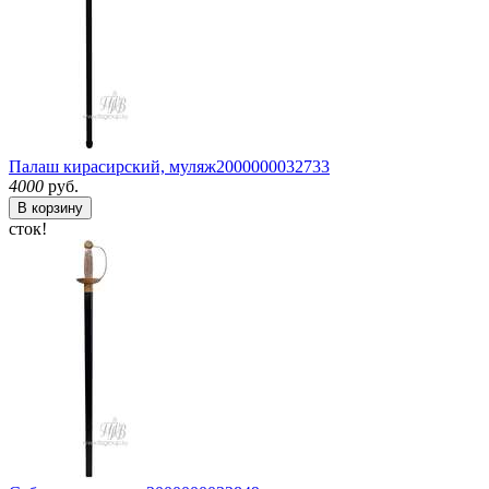
Палаш кирасирский, муляж
2000000032733
4000
руб.
В корзину
сток!