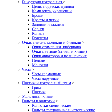
Бижутерия театральная
>
Цепи, подвески, кулоны
Комплекты украшений
Броши
Кресты и четки
Запонки и зажимы
Серьги
Кольца
Браслеты
Очки, пенсне, монокли и бинокли
>
Очки стимпанки, киберпанк
Очки цветные (стиляг и хиппи)
Очки авиаторов и полицейских
Пенсне
Монокли
Часы
>
Часы карманные
Часы наручные
Постиж и театральный грим
>
Грим
Постиж
Уши, носы, клыки
Гольфы и колготки
>
Колготки сценические
Гольфы театральные и исторические