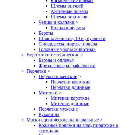
Космические шлемы
Шлемы витязей
Античные шлемы
Шлемы викингов
Чепцы и колпаки
>
Колпаки ведьмы
Береты
Шляпы женские, 19 в., вуалетки
Стюардессы, портье, повара
Головные уборы животных
Воротники исторические
>
Бармы и оплечья
Фреза, горгера, раф, брыжи
Перчатки
>
Перчатки женские
>
Перчатки короткие
Перчатки длинные
Митенки
>
Митенки короткие
Митенки длинные
Перчатки мужские
Рукавицы
Маски сценические, карнавальные
>
Кожаные повязки на глаз, пиратские и
стимпанк