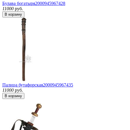
Булава богатыря
2000945967428
11000
руб.
В корзину
Палица бутафорская
2000945967435
11000
руб.
В корзину