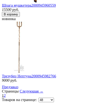
Шпага мушкетера
2000945960559
15500
руб.
В корзину
новинка
Трезубец Нептуна
2000945982766
9000
руб.
Предзаказ
Страницы
Следующая →
1
2
Товаров на странице: