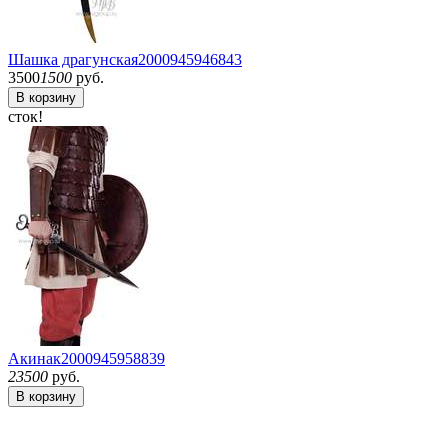
Шашка драгунская
2000945946843
3500
1500
руб.
В корзину
сток!
Акинак
2000945958839
23500
руб.
В корзину