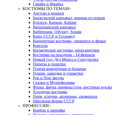
Гавайи и Ямайка
КОСТЮМЫ ПО ТЕМАМ
>
Ангелы и монахи
Бразильский карнавал, короны из перьев
Бурлеск, Канкан, Кабаре
Венецианский карнавал
Киберпанк, Odyssey, Sonata
Кино СССР и Голливуд
Концертные костюмы, смокинги и фраки
Корсеты
Космические костюмы, инопланетяне
Костюмы на праздник - 14 февраля
Новый год: Дед Мороз и Снегурочка
Пираты и пиратки
Платья концертные и бальные
Плащи, накидки и горжетки
Рок и Поп звезды
Сказки и Мультфильмы
Флора, фауна, времена года, ростовые куклы
Хэллоуин костюмы
Цирк, клоуны, арлекины, скоморохи
Школьная форма СССР
ПРОФЕССИИ
>
Ковбои и шерифы
Пилоты, стюардессы, проводники