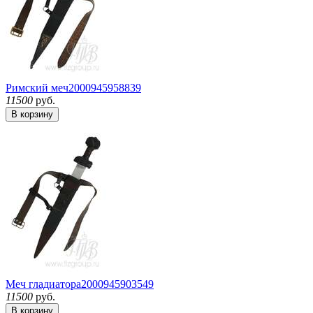
Римский меч
2000945958839
11500
руб.
В корзину
Меч гладиатора
2000945903549
11500
руб.
В корзину