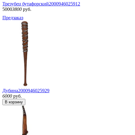
Трезубец бутафорский
2000946025912
5000
3800
руб.
Предзаказ
Дубина
2000946025929
6000
руб.
В корзину