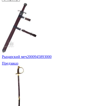
Рыцарский меч
2000945893000
Предзаказ