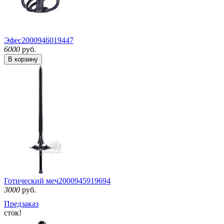
Эфес
2000946019447
6000
руб.
В корзину
Готический меч
2000945919694
3000
руб.
Предзаказ
сток!