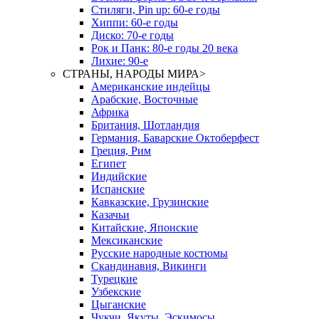
Стиляги, Pin up: 60-е годы
Хиппи: 60-е годы
Диско: 70-е годы
Рок и Панк: 80-е годы 20 века
Лихие: 90-е
СТРАНЫ, НАРОДЫ МИРА
>
Американские индейцы
Арабские, Восточные
Африка
Британия, Шотландия
Германия, Баварские Октоберфест
Греция, Рим
Египет
Индийские
Испанские
Кавказские, Грузинские
Казачьи
Китайские, Японские
Мексиканские
Русские народные костюмы
Скандинавия, Викинги
Турецкие
Узбекские
Цыганские
Чукчи, Якуты, Эскимосы