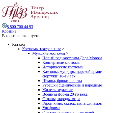
8 800 700 44 93
Корзина
В корзине
пока пусто
Каталог
Костюмы театральные
>
Мужские костюмы
>
Новый год: костюмы Деда Мороза
Концертные костюмы
Исторические костюмы
Камзолы, мундиры царской армии,
сюртуки: 18-19 век
Штаны, брюки, шорты
Рубашки сценические и народные
Жилеты мужские
Военная форма 20-го века
Страны, народы мира
Герои кино, сказок, мультфильмов
Униформа
Одежда священнослужителей