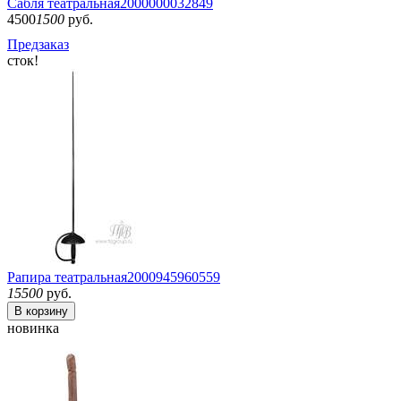
Сабля театральная
2000000032849
4500
1500
руб.
Предзаказ
сток!
Рапира театральная
2000945960559
15500
руб.
В корзину
новинка