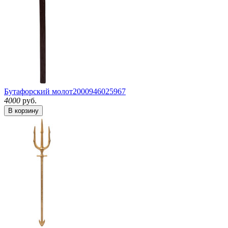
Бутафорский молот
2000946025967
4000
руб.
В корзину