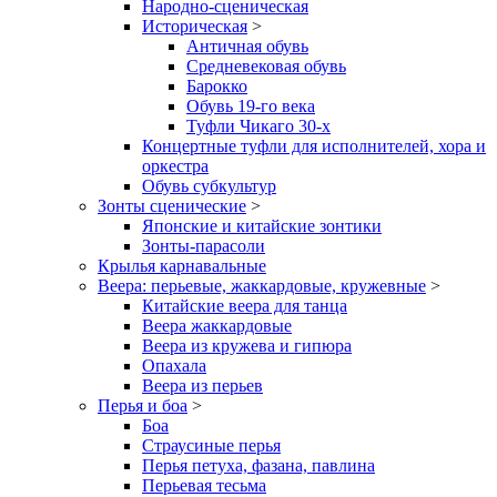
Народно-сценическая
Историческая
>
Античная обувь
Средневековая обувь
Барокко
Обувь 19-го века
Туфли Чикаго 30-х
Концертные туфли для исполнителей, хора и
оркестра
Обувь субкультур
Зонты сценические
>
Японские и китайские зонтики
Зонты-парасоли
Крылья карнавальные
Веера: перьевые, жаккардовые, кружевные
>
Китайские веера для танца
Веера жаккардовые
Веера из кружева и гипюра
Опахала
Веера из перьев
Перья и боа
>
Боа
Страусиные перья
Перья петуха, фазана, павлина
Перьевая тесьма