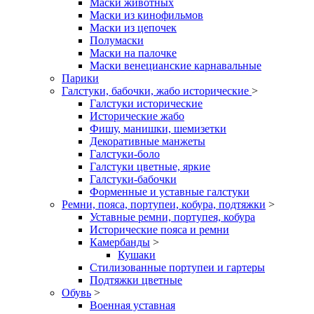
Маски животных
Маски из кинофильмов
Маски из цепочек
Полумаски
Маски на палочке
Маски венецианские карнавальные
Парики
Галстуки, бабочки, жабо исторические
>
Галстуки исторические
Исторические жабо
Фишу, манишки, шемизетки
Декоративные манжеты
Галстуки-боло
Галстуки цветные, яркие
Галстуки-бабочки
Форменные и уставные галстуки
Ремни, пояса, портупеи, кобура, подтяжки
>
Уставные ремни, портупея, кобура
Исторические пояса и ремни
Камербанды
>
Кушаки
Стилизованные портупеи и гартеры
Подтяжки цветные
Обувь
>
Военная уставная