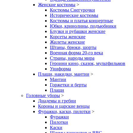
Женские костюмы
>
Костюмы Снегурочки
Исторические костюмы
Костюмы и платья концертные
Юбки, кринолины, подъюбники
Блузки и рубашки женские
Корсеты женские
Жилеты женские
Штаны, брюки, шорты
Военная форма 20-го века
Страны, народы мира
Героини кино, сказок, мультфильмов
Униформа
Плащи, накидки, мантии
>
Мантии
Горжетки и берты
Плащи
Головные уборы
>
Диадемы и гребни
Короны и царские венцы
Фуражки, каски, пилотки
>
Фуражки
Пилотки
Каски
Шлемы танкистов и ВВС