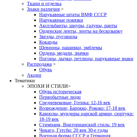
Ткани и отделка
Знаки различия
>
Нарукавные штаты ВМФ СССР
Нарукавные повязки
Аксельбанты, шнуры, галуны, ранты
Орденские ленты, ленты на бескозырку
Звезды, пуговицы
Кокарды
Шевроны, нашивки, эмблемы
Ордена, медали, значки
Погоны, лычки, петлицы, нарукавные знаки
Распродажа
>
Обувь
Акции
Тематики
ЭПОХИ И СТИЛИ
>
Обувь историческая
Первобытные люди
Средневековые, Готика: 12-16 век
Возрождение, Барокко, Рококо: 17-18 век
Камзолы, мундиры царской армии, сюртуки:
18-19 век
Стимпанк, Викторианский стиль: 19 век
Чикаго, Гэтсби: 20 век 30-е годы
Военная форма СССР и Германия