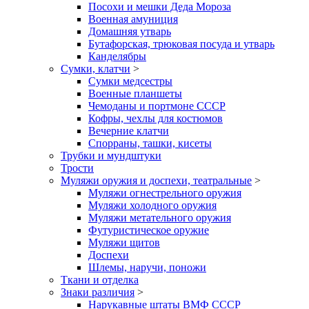
Посохи и мешки Деда Мороза
Военная амуниция
Домашняя утварь
Бутафорская, трюковая посуда и утварь
Канделябры
Сумки, клатчи
>
Сумки медсестры
Военные планшеты
Чемоданы и портмоне СССР
Кофры, чехлы для костюмов
Вечерние клатчи
Спорраны, ташки, кисеты
Трубки и мундштуки
Трости
Муляжи оружия и доспехи, театральные
>
Муляжи огнестрельного оружия
Муляжи холодного оружия
Муляжи метательного оружия
Футуристическое оружие
Муляжи щитов
Доспехи
Шлемы, наручи, поножи
Ткани и отделка
Знаки различия
>
Нарукавные штаты ВМФ СССР