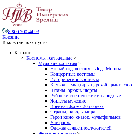
8 800 700 44 93
Корзина
В корзине
пока пусто
Каталог
Костюмы театральные
>
Мужские костюмы
>
Новый год: костюмы Деда Мороза
Концертные костюмы
Исторические костюмы
Камзолы, мундиры царской армии, сюрту
Штаны, брюки, шорты
Рубашки сценические и народные
Жилеты мужские
Военная форма 20-го века
Страны, народы мира
Герои кино, сказок, мультфильмов
Униформа
Одежда священнослужителей
Женские костюмы
>