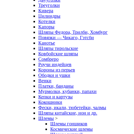
Треуголки
Кивера
Цилиндры
Котелки
Капоры
Шляпы Федора, Трилби, Хомбург
Повязки — Чикаго, Гэтсби
Канотье
Шляпы тирольские
Ковбойские шляпы
Сомбреро
Роучи индейцев
Короны из перьев
Ободки и ушки
Венки
Платки, банданы
Мурмолки, кубанки, папахи
Кепки и картузы
Кокошники
Фески, икали, тюбетейки, чалмы
Шляпы китайские, нон и др.
Шлемы
>
Шлемы гонщиков
Космические шлемы