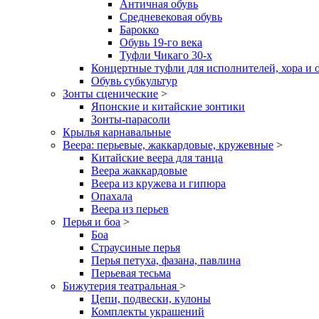
Античная обувь
Средневековая обувь
Барокко
Обувь 19-го века
Туфли Чикаго 30-х
Концертные туфли для исполнителей, хора и 
Обувь субкультур
Зонты сценические
>
Японские и китайские зонтики
Зонты-парасоли
Крылья карнавальные
Веера: перьевые, жаккардовые, кружевные
>
Китайские веера для танца
Веера жаккардовые
Веера из кружева и гипюра
Опахала
Веера из перьев
Перья и боа
>
Боа
Страусиные перья
Перья петуха, фазана, павлина
Перьевая тесьма
Бижутерия театральная
>
Цепи, подвески, кулоны
Комплекты украшений