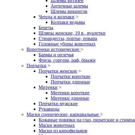
Шлемы витязей
Античные шлемы
Шлемы викингов
Чепцы и колпаки
>
Колпаки ведьмы
Береты
Шляпы женские, 19 в., вуалетки
Стюардессы, портье, повара
Головные уборы животных
Воротники исторические
>
Бармы и оплечья
Фреза, горгера, раф, брыжи
Перчатки
>
Перчатки женские
>
Перчатки короткие
Перчатки длинные
Митенки
>
Митенки короткие
Митенки длинные
Перчатки мужские
Рукавицы
Маски сценические, карнавальные
>
Кожаные повязки на глаз, пиратские и стимп
Маски животных
Маски из кинофильмов