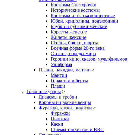
Костюмы Снегурочки
Исторические костюмы
Костюмы и платья концертные
Юбки, кринолины, подъюбники
Блузки и рубашки женские
Корсеты женские
Жилеты женские
Штаны, брюки, шорты
Военная форма 20-го века
Страны, народы мира
Героини кино, сказок, мультфильмов
Униформа
Плащи, накидки, мантии
>
Мантии
Горжетки и берты
Плащи
Головные уборы
>
Диадемы и гребни
Короны и царские венцы
Фуражки, каски, пилотки
>
Фуражки
Пилотки
Каски
Шлемы танкистов и ВВС
Двууголки