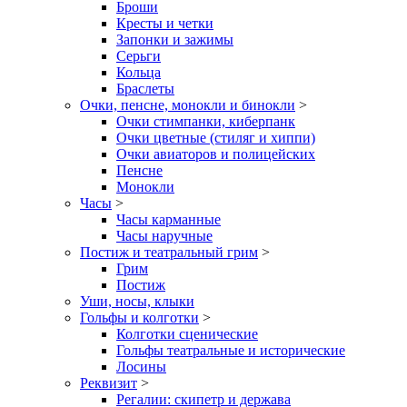
Броши
Кресты и четки
Запонки и зажимы
Серьги
Кольца
Браслеты
Очки, пенсне, монокли и бинокли
>
Очки стимпанки, киберпанк
Очки цветные (стиляг и хиппи)
Очки авиаторов и полицейских
Пенсне
Монокли
Часы
>
Часы карманные
Часы наручные
Постиж и театральный грим
>
Грим
Постиж
Уши, носы, клыки
Гольфы и колготки
>
Колготки сценические
Гольфы театральные и исторические
Лосины
Реквизит
>
Регалии: скипетр и держава