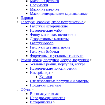
Маски из цепочек
Полумаски
Маски на палочке
Маски венецианские карнавальные
Парики
Галстуки, бабочки, жабо исторические
>
Галстуки исторические
Исторические жабо
Фишу, манишки, шемизетки
Декоративные манжеты
Галстуки-боло
Галстуки цветные, яркие
Галстуки-бабочки
Форменные и уставные галстуки
Ремни, пояса, портупеи, кобура, подтяжки
>
Уставные ремни, портупея, кобура
Исторические пояса и ремни
Камербанды
>
Кушаки
Стилизованные портупеи и гартеры
Подтяжки цветные
Обувь
>
Военная уставная
Народно-сценическая
Историческая
>