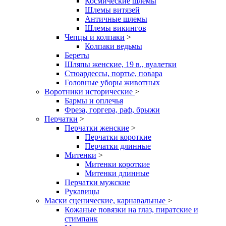
Космические шлемы
Шлемы витязей
Античные шлемы
Шлемы викингов
Чепцы и колпаки
>
Колпаки ведьмы
Береты
Шляпы женские, 19 в., вуалетки
Стюардессы, портье, повара
Головные уборы животных
Воротники исторические
>
Бармы и оплечья
Фреза, горгера, раф, брыжи
Перчатки
>
Перчатки женские
>
Перчатки короткие
Перчатки длинные
Митенки
>
Митенки короткие
Митенки длинные
Перчатки мужские
Рукавицы
Маски сценические, карнавальные
>
Кожаные повязки на глаз, пиратские и
стимпанк