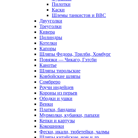
Пилотки
Каски
Шлемы танкистов и ВВС
Двууголки
Треуголки
Кивера
Цилиндры
Котелки
Капоры
Шляпы Федора, Трилби, Хомбург
Повязки — Чикаго, Гэтсби
Канотье
Шляпы тирольские
Ковбойские шляпы
Сомбреро
Роучи индейцев
Короны из перьев
Ободки и ушки
Венки
Платки, банданы
Мурмолки, кубанки, папахи
Кепки и картузы
Кокошники
Фески, икали, тюбетейки, чалмы
Шляпы китайские, нон и др.