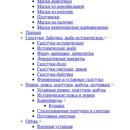
Маски животных
Маски из кинофильмов
Маски из цепочек
Полумаски
Маски на палочке
Маски венецианские карнавальные
Парики
Галстуки, бабочки, жабо исторические
>
Галстуки исторические
Исторические жабо
Фишу, манишки, шемизетки
Декоративные манжеты
Галстуки-боло
Галстуки цветные, яркие
Галстуки-бабочки
Форменные и уставные галстуки
Ремни, пояса, портупеи, кобура, подтяжки
>
Уставные ремни, портупея, кобура
Исторические пояса и ремни
Камербанды
>
Кушаки
Стилизованные портупеи и гартеры
Подтяжки цветные
Обувь
>
Военная уставная