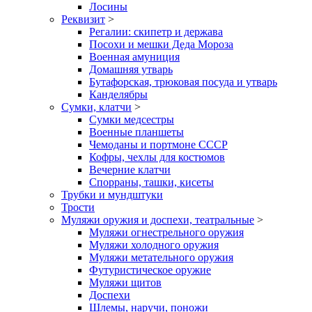
Лосины
Реквизит
>
Регалии: скипетр и держава
Посохи и мешки Деда Мороза
Военная амуниция
Домашняя утварь
Бутафорская, трюковая посуда и утварь
Канделябры
Сумки, клатчи
>
Сумки медсестры
Военные планшеты
Чемоданы и портмоне СССР
Кофры, чехлы для костюмов
Вечерние клатчи
Спорраны, ташки, кисеты
Трубки и мундштуки
Трости
Муляжи оружия и доспехи, театральные
>
Муляжи огнестрельного оружия
Муляжи холодного оружия
Муляжи метательного оружия
Футуристическое оружие
Муляжи щитов
Доспехи
Шлемы, наручи, поножи