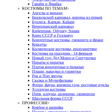
Гавайи и Ямайка
КОСТЮМЫ ПО ТЕМАМ
>
Ангелы и монахи
Бразильский карнавал, короны из перьев
Бурлеск, Канкан, Кабаре
Венецианский карнавал
Киберпанк, Odyssey, Sonata
Кино СССР и Голливуд
Концертные костюмы, смокинги и фраки
Корсеты
Космические костюмы, инопланетяне
Костюмы на праздник - 14 февраля
Новый год: Дед Мороз и Снегурочка
Пираты и пиратки
Платья концертные и бальные
Плащи, накидки и горжетки
Рок и Поп звезды
Сказки и Мультфильмы
Флора, фауна, времена года, ростовые куклы
Хэллоуин костюмы
Цирк, клоуны, арлекины, скоморохи
Школьная форма СССР
ПРОФЕССИИ
>
Ковбои и шерифы
Пилоты, стюардессы, проводники