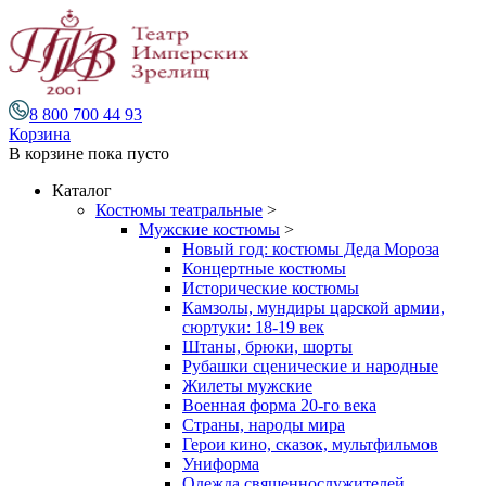
8 800 700 44 93
Корзина
В корзине
пока пусто
Каталог
Костюмы театральные
>
Мужские костюмы
>
Новый год: костюмы Деда Мороза
Концертные костюмы
Исторические костюмы
Камзолы, мундиры царской армии,
сюртуки: 18-19 век
Штаны, брюки, шорты
Рубашки сценические и народные
Жилеты мужские
Военная форма 20-го века
Страны, народы мира
Герои кино, сказок, мультфильмов
Униформа
Одежда священнослужителей