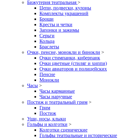
Бижутерия театральная
>
Цепи, подвески, кулоны
Комплекты украшений
Броши
Кресты и четки
Запонки и зажимы
Серьги
Кольца
Браслеты
Очки, пенсне, монокли и бинокли
>
Очки стимпанки, киберпанк
Очки цветные (стиляг и хиппи)
Очки авиаторов и полицейских
Пенсне
Монокли
Часы
>
Часы карманные
Часы наручные
Постиж и театральный грим
>
Грим
Постиж
Уши, носы, клыки
Гольфы и колготки
>
Колготки сценические
Гольфы театральные и исторические