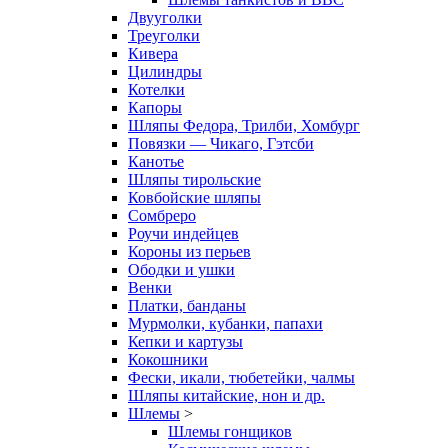
Двууголки
Треуголки
Кивера
Цилиндры
Котелки
Капоры
Шляпы Федора, Трилби, Хомбург
Повязки — Чикаго, Гэтсби
Канотье
Шляпы тирольские
Ковбойские шляпы
Сомбреро
Роучи индейцев
Короны из перьев
Ободки и ушки
Венки
Платки, банданы
Мурмолки, кубанки, папахи
Кепки и картузы
Кокошники
Фески, икали, тюбетейки, чалмы
Шляпы китайские, нон и др.
Шлемы
>
Шлемы гонщиков