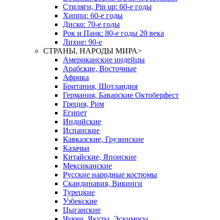
Стиляги, Pin up: 60-е годы
Хиппи: 60-е годы
Диско: 70-е годы
Рок и Панк: 80-е годы 20 века
Лихие: 90-е
СТРАНЫ, НАРОДЫ МИРА
>
Американские индейцы
Арабские, Восточные
Африка
Британия, Шотландия
Германия, Баварские Октоберфест
Греция, Рим
Египет
Индийские
Испанские
Кавказские, Грузинские
Казачьи
Китайские, Японские
Мексиканские
Русские народные костюмы
Скандинавия, Викинги
Турецкие
Узбекские
Цыганские
Чукчи, Якуты, Эскимосы