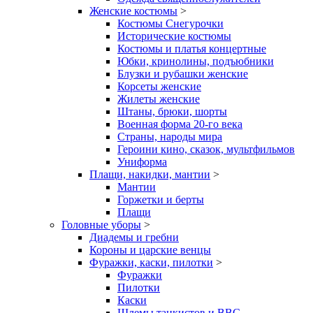
Женские костюмы
>
Костюмы Снегурочки
Исторические костюмы
Костюмы и платья концертные
Юбки, кринолины, подъюбники
Блузки и рубашки женские
Корсеты женские
Жилеты женские
Штаны, брюки, шорты
Военная форма 20-го века
Страны, народы мира
Героини кино, сказок, мультфильмов
Униформа
Плащи, накидки, мантии
>
Мантии
Горжетки и берты
Плащи
Головные уборы
>
Диадемы и гребни
Короны и царские венцы
Фуражки, каски, пилотки
>
Фуражки
Пилотки
Каски
Шлемы танкистов и ВВС