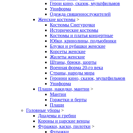
Герои кино, сказок, мультфильмов
Униформа
Одежда священнослужителей
Женские костюмы
>
Костюмы Снегурочки
Исторические костюмы
Костюмы и платья концертные
Юбки, кринолины, подъюбники
Блузки и рубашки женские
Корсеты женские
Жилеты женские
Штаны, брюки, шорты
Военная форма 20-го века
Страны, народы мира
Героини кино, сказок, мультфильмов
Униформа
Плащи, накидки, мантии
>
Мантии
Горжетки и берты
Плащи
Головные уборы
>
Диадемы и гребни
Короны и царские венцы
Фуражки, каски, пилотки
>
Фуражки