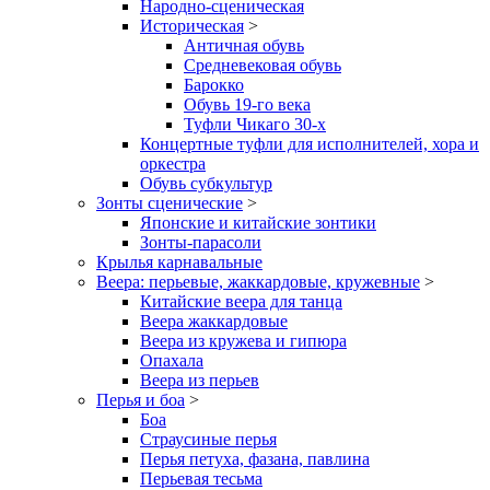
Народно-сценическая
Историческая
>
Античная обувь
Средневековая обувь
Барокко
Обувь 19-го века
Туфли Чикаго 30-х
Концертные туфли для исполнителей, хора и
оркестра
Обувь субкультур
Зонты сценические
>
Японские и китайские зонтики
Зонты-парасоли
Крылья карнавальные
Веера: перьевые, жаккардовые, кружевные
>
Китайские веера для танца
Веера жаккардовые
Веера из кружева и гипюра
Опахала
Веера из перьев
Перья и боа
>
Боа
Страусиные перья
Перья петуха, фазана, павлина
Перьевая тесьма