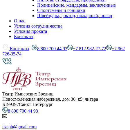
Полицейские, жандармы, заключенные
Спортсмены и гонщики
Швейцары, доктор, пожарный, повар
О нас
Условия сотрудничества
Условия проката
Контакты
Контакты
8 800 700 44 93
+7 812 982-27-72
+7 962
726-35-74
Театр Имперских Зрелищ
Новосмоленская набережная, дом 36, к5, литера
Б
199397
Санкт-Петербург
8 800 700 44 93
tizspb@gmail.com