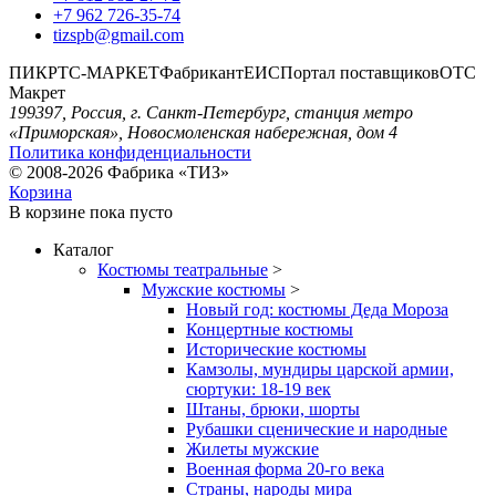
+7 962 726-35-74
tizspb@gmail.com
ПИК
РТС-МАРКЕТ
Фабрикант
ЕИС
Портал поставщиков
ОТС
Макрет
199397, Россия, г. Санкт-Петербург, станция метро
«Приморская», Новосмоленская набережная, дом 4
Политика конфиденциальности
© 2008-2026 Фабрика «ТИЗ»
Корзина
В корзине
пока пусто
Каталог
Костюмы театральные
>
Мужские костюмы
>
Новый год: костюмы Деда Мороза
Концертные костюмы
Исторические костюмы
Камзолы, мундиры царской армии,
сюртуки: 18-19 век
Штаны, брюки, шорты
Рубашки сценические и народные
Жилеты мужские
Военная форма 20-го века
Страны, народы мира