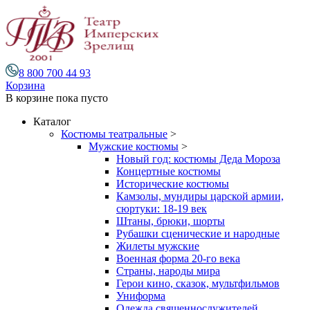
8 800 700 44 93
Корзина
В корзине
пока пусто
Каталог
Костюмы театральные
>
Мужские костюмы
>
Новый год: костюмы Деда Мороза
Концертные костюмы
Исторические костюмы
Камзолы, мундиры царской армии,
сюртуки: 18-19 век
Штаны, брюки, шорты
Рубашки сценические и народные
Жилеты мужские
Военная форма 20-го века
Страны, народы мира
Герои кино, сказок, мультфильмов
Униформа
Одежда священнослужителей