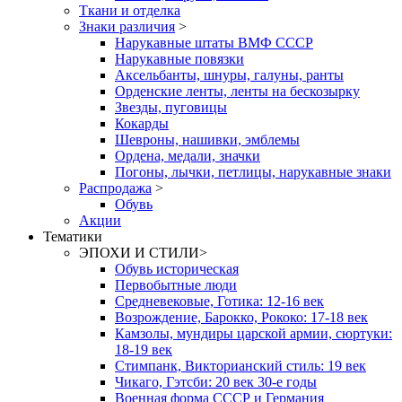
Ткани и отделка
Знаки различия
>
Нарукавные штаты ВМФ СССР
Нарукавные повязки
Аксельбанты, шнуры, галуны, ранты
Орденские ленты, ленты на бескозырку
Звезды, пуговицы
Кокарды
Шевроны, нашивки, эмблемы
Ордена, медали, значки
Погоны, лычки, петлицы, нарукавные знаки
Распродажа
>
Обувь
Акции
Тематики
ЭПОХИ И СТИЛИ
>
Обувь историческая
Первобытные люди
Средневековые, Готика: 12-16 век
Возрождение, Барокко, Рококо: 17-18 век
Камзолы, мундиры царской армии, сюртуки:
18-19 век
Стимпанк, Викторианский стиль: 19 век
Чикаго, Гэтсби: 20 век 30-е годы
Военная форма СССР и Германия