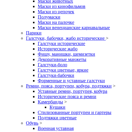
Маски животных
Маски из кинофильмов
Маски из цепочек
Полумаски
Маски на палочке
Маски венецианские карнавальные
Парики
Галстуки, бабочки, жабо исторические
>
Галстуки исторические
Исторические жабо
Фишу, манишки, шемизетки
Декоративные манжеты
Галстуки-боло
Галстуки цветные, яркие
Галстуки-бабочки
Форменные и уставные галстуки
Ремни, пояса, портупеи, кобура, подтяжки
>
Уставные ремни, портупея, кобура
Исторические пояса и ремни
Камербанды
>
Кушаки
Стилизованные портупеи и гартеры
Подтяжки цветные
Обувь
>
Военная уставная