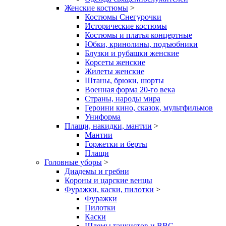
Женские костюмы
>
Костюмы Снегурочки
Исторические костюмы
Костюмы и платья концертные
Юбки, кринолины, подъюбники
Блузки и рубашки женские
Корсеты женские
Жилеты женские
Штаны, брюки, шорты
Военная форма 20-го века
Страны, народы мира
Героини кино, сказок, мультфильмов
Униформа
Плащи, накидки, мантии
>
Мантии
Горжетки и берты
Плащи
Головные уборы
>
Диадемы и гребни
Короны и царские венцы
Фуражки, каски, пилотки
>
Фуражки
Пилотки
Каски
Шлемы танкистов и ВВС