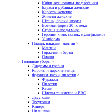
Юбки, кринолины, подъюбники
Блузки и рубашки женские
Корсеты женские
Жилеты женские
Штаны, брюки, шорты
Военная форма 20-го века
Страны, народы мира
Героини кино, сказок, мультфильмов
Униформа
Плащи, накидки, мантии
>
Мантии
Горжетки и берты
Плащи
Головные уборы
>
Диадемы и гребни
Короны и царские венцы
Фуражки, каски, пилотки
>
Фуражки
Пилотки
Каски
Шлемы танкистов и ВВС
Двууголки
Треуголки
Кивера
Цилиндры