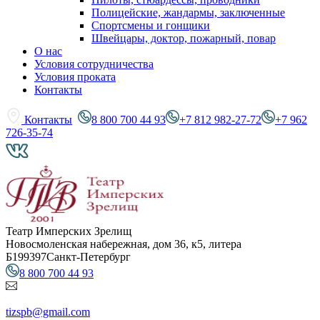
Полицейские, жандармы, заключенные
Спортсмены и гонщики
Швейцары, доктор, пожарный, повар
О нас
Условия сотрудничества
Условия проката
Контакты
Контакты
8 800 700 44 93
+7 812 982-27-72
+7 962
726-35-74
Театр Имперских Зрелищ
Новосмоленская набережная, дом 36, к5, литера
Б
199397
Санкт-Петербург
8 800 700 44 93
tizspb@gmail.com