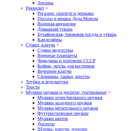
Лосины
Реквизит
>
Регалии: скипетр и держава
Посохи и мешки Деда Мороза
Военная амуниция
Домашняя утварь
Бутафорская, трюковая посуда и утварь
Канделябры
Сумки, клатчи
>
Сумки медсестры
Военные планшеты
Чемоданы и портмоне СССР
Кофры, чехлы для костюмов
Вечерние клатчи
Спорраны, ташки, кисеты
Трубки и мундштуки
Трости
Муляжи оружия и доспехи, театральные
>
Муляжи огнестрельного оружия
Муляжи холодного оружия
Муляжи метательного оружия
Футуристическое оружие
Муляжи щитов
Доспехи
Шлемы, наручи, поножи