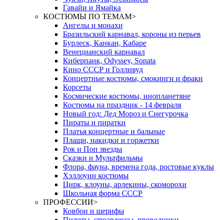
Гавайи и Ямайка
КОСТЮМЫ ПО ТЕМАМ
>
Ангелы и монахи
Бразильский карнавал, короны из перьев
Бурлеск, Канкан, Кабаре
Венецианский карнавал
Киберпанк, Odyssey, Sonata
Кино СССР и Голливуд
Концертные костюмы, смокинги и фраки
Корсеты
Космические костюмы, инопланетяне
Костюмы на праздник - 14 февраля
Новый год: Дед Мороз и Снегурочка
Пираты и пиратки
Платья концертные и бальные
Плащи, накидки и горжетки
Рок и Поп звезды
Сказки и Мультфильмы
Флора, фауна, времена года, ростовые куклы
Хэллоуин костюмы
Цирк, клоуны, арлекины, скоморохи
Школьная форма СССР
ПРОФЕССИИ
>
Ковбои и шерифы
Пилоты, стюардессы, проводники