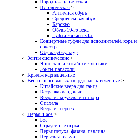
Народно-сценическая
Историческая
>
Античная обувь
Средневековая обувь
Барокко
Обувь 19-го века
Туфли Чикаго 30-х
Концертные туфли для исполнителей, хора и
оркестра
Обувь субкультур
Зонты сценические
>
Японские и китайские зонтики
Зонты-парасоли
Крылья карнавальные
Веера: перьевые, жаккардовые, кружевные
>
Китайские веера для танца
Веера жаккардовые
Веера из кружева и гипюра
Опахала
Веера из перьев
Перья и боа
>
Боа
Страусиные перья
Перья петуха, фазана, павлина
Перьевая тесьма