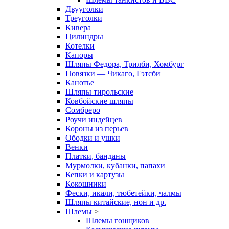
Двууголки
Треуголки
Кивера
Цилиндры
Котелки
Капоры
Шляпы Федора, Трилби, Хомбург
Повязки — Чикаго, Гэтсби
Канотье
Шляпы тирольские
Ковбойские шляпы
Сомбреро
Роучи индейцев
Короны из перьев
Ободки и ушки
Венки
Платки, банданы
Мурмолки, кубанки, папахи
Кепки и картузы
Кокошники
Фески, икали, тюбетейки, чалмы
Шляпы китайские, нон и др.
Шлемы
>
Шлемы гонщиков