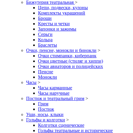
Бижутерия театральная
>
Цепи, подвески, кулоны
Комплекты украшений
Броши
Кресты и четки
Запонки и зажимы
Серьги
Кольца
Браслеты
Очки, пенсне, монокли и бинокли
>
Очки стимпанки, киберпанк
Очки цветные (стиляг и хиппи)
Очки авиаторов и полицейских
Пенсне
Монокли
Часы
>
Часы карманные
Часы наручные
Постиж и театральный грим
>
Грим
Постиж
Уши, носы, клыки
Гольфы и колготки
>
Колготки сценические
Гольфы театральные и исторические