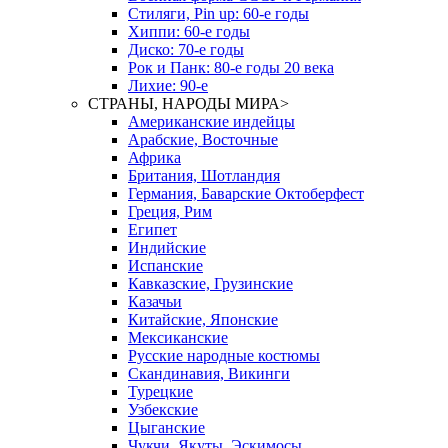
Стиляги, Pin up: 60-е годы
Хиппи: 60-е годы
Диско: 70-е годы
Рок и Панк: 80-е годы 20 века
Лихие: 90-е
СТРАНЫ, НАРОДЫ МИРА
>
Американские индейцы
Арабские, Восточные
Африка
Британия, Шотландия
Германия, Баварские Октоберфест
Греция, Рим
Египет
Индийские
Испанские
Кавказские, Грузинские
Казачьи
Китайские, Японские
Мексиканские
Русские народные костюмы
Скандинавия, Викинги
Турецкие
Узбекские
Цыганские
Чукчи, Якуты, Эскимосы