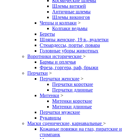
Космические шлемы
Шлемы витязей
Античные шлемы
Шлемы викингов
Чепцы и колпаки
>
Колпаки ведьмы
Береты
Шляпы женские, 19 в., вуалетки
Стюардессы, портье, повара
Головные уборы животных
Воротники исторические
>
Бармы и оплечья
Фреза, горгера, раф, брыжи
Перчатки
>
Перчатки женские
>
Перчатки короткие
Перчатки длинные
Митенки
>
Митенки короткие
Митенки длинные
Перчатки мужские
Рукавицы
Маски сценические, карнавальные
>
Кожаные повязки на глаз, пиратские и
стимпанк