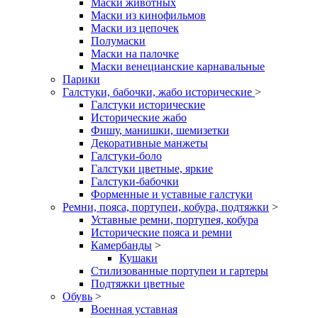
Маски животных
Маски из кинофильмов
Маски из цепочек
Полумаски
Маски на палочке
Маски венецианские карнавальные
Парики
Галстуки, бабочки, жабо исторические
>
Галстуки исторические
Исторические жабо
Фишу, манишки, шемизетки
Декоративные манжеты
Галстуки-боло
Галстуки цветные, яркие
Галстуки-бабочки
Форменные и уставные галстуки
Ремни, пояса, портупеи, кобура, подтяжки
>
Уставные ремни, портупея, кобура
Исторические пояса и ремни
Камербанды
>
Кушаки
Стилизованные портупеи и гартеры
Подтяжки цветные
Обувь
>
Военная уставная