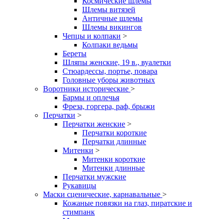
Космические шлемы
Шлемы витязей
Античные шлемы
Шлемы викингов
Чепцы и колпаки
>
Колпаки ведьмы
Береты
Шляпы женские, 19 в., вуалетки
Стюардессы, портье, повара
Головные уборы животных
Воротники исторические
>
Бармы и оплечья
Фреза, горгера, раф, брыжи
Перчатки
>
Перчатки женские
>
Перчатки короткие
Перчатки длинные
Митенки
>
Митенки короткие
Митенки длинные
Перчатки мужские
Рукавицы
Маски сценические, карнавальные
>
Кожаные повязки на глаз, пиратские и
стимпанк