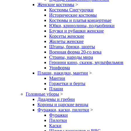
Женские костюмы
>
Костюмы Снегурочки
Исторические костюмы
Костюмы и платья концертные
Юбки, кринолины, подъюбники
Блузки и рубашки женские
Корсеты женские
Жилеты женские
Штаны, брюки, шорты
Военная форма 20-го века
Страны, народы мира
Героини кино, сказок, мультфильмов
Униформа
Плащи, накидки, мантии
>
Мантии
Горжетки и берты
Плащи
Головные уборы
>
Диадемы и гребни
Короны и царские венцы
Фуражки, каски, пилотки
>
Фуражки
Пилотки
Каски
Шлемы танкистов и ВВС