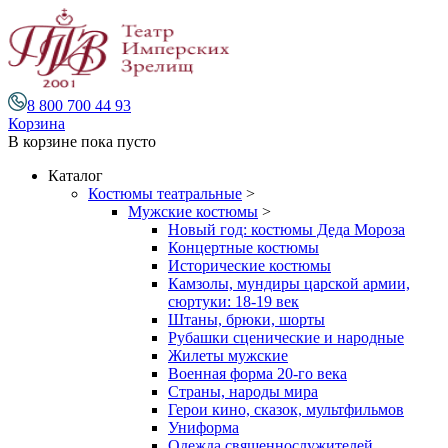
8 800 700 44 93
Корзина
В корзине
пока пусто
Каталог
Костюмы театральные
>
Мужские костюмы
>
Новый год: костюмы Деда Мороза
Концертные костюмы
Исторические костюмы
Камзолы, мундиры царской армии,
сюртуки: 18-19 век
Штаны, брюки, шорты
Рубашки сценические и народные
Жилеты мужские
Военная форма 20-го века
Страны, народы мира
Герои кино, сказок, мультфильмов
Униформа
Одежда священнослужителей