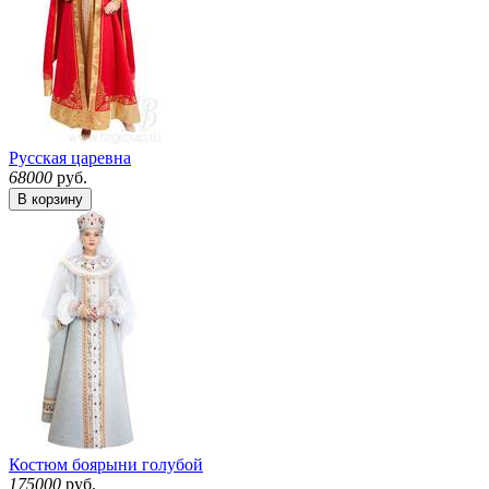
Русская царевна
68000
руб.
В корзину
Костюм боярыни голубой
175000
руб.