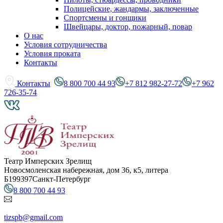
Полицейские, жандармы, заключенные
Спортсмены и гонщики
Швейцары, доктор, пожарный, повар
О нас
Условия сотрудничества
Условия проката
Контакты
Контакты
8 800 700 44 93
+7 812 982-27-72
+7 962
726-35-74
Театр Имперских Зрелищ
Новосмоленская набережная, дом 36, к5, литера
Б
199397
Санкт-Петербург
8 800 700 44 93
tizspb@gmail.com