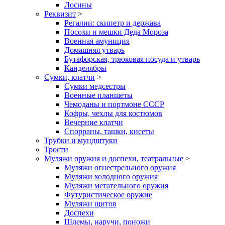
Лосины
Реквизит
>
Регалии: скипетр и держава
Посохи и мешки Деда Мороза
Военная амуниция
Домашняя утварь
Бутафорская, трюковая посуда и утварь
Канделябры
Сумки, клатчи
>
Сумки медсестры
Военные планшеты
Чемоданы и портмоне СССР
Кофры, чехлы для костюмов
Вечерние клатчи
Спорраны, ташки, кисеты
Трубки и мундштуки
Трости
Муляжи оружия и доспехи, театральные
>
Муляжи огнестрельного оружия
Муляжи холодного оружия
Муляжи метательного оружия
Футуристическое оружие
Муляжи щитов
Доспехи
Шлемы, наручи, поножи