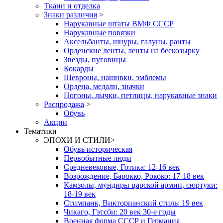
Ткани и отделка
Знаки различия
>
Нарукавные штаты ВМФ СССР
Нарукавные повязки
Аксельбанты, шнуры, галуны, ранты
Орденские ленты, ленты на бескозырку
Звезды, пуговицы
Кокарды
Шевроны, нашивки, эмблемы
Ордена, медали, значки
Погоны, лычки, петлицы, нарукавные знаки
Распродажа
>
Обувь
Акции
Тематики
ЭПОХИ И СТИЛИ
>
Обувь историческая
Первобытные люди
Средневековые, Готика: 12-16 век
Возрождение, Барокко, Рококо: 17-18 век
Камзолы, мундиры царской армии, сюртуки:
18-19 век
Стимпанк, Викторианский стиль: 19 век
Чикаго, Гэтсби: 20 век 30-е годы
Военная форма СССР и Германия