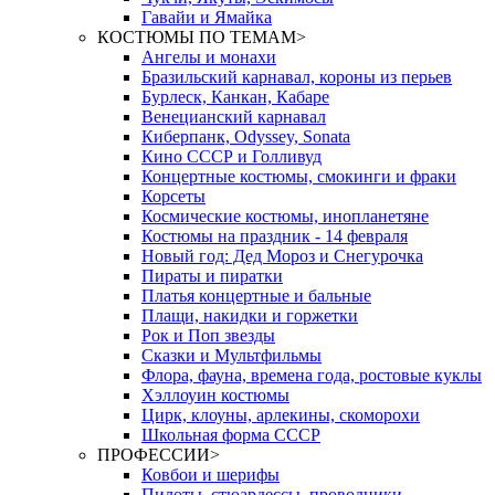
Гавайи и Ямайка
КОСТЮМЫ ПО ТЕМАМ
>
Ангелы и монахи
Бразильский карнавал, короны из перьев
Бурлеск, Канкан, Кабаре
Венецианский карнавал
Киберпанк, Odyssey, Sonata
Кино СССР и Голливуд
Концертные костюмы, смокинги и фраки
Корсеты
Космические костюмы, инопланетяне
Костюмы на праздник - 14 февраля
Новый год: Дед Мороз и Снегурочка
Пираты и пиратки
Платья концертные и бальные
Плащи, накидки и горжетки
Рок и Поп звезды
Сказки и Мультфильмы
Флора, фауна, времена года, ростовые куклы
Хэллоуин костюмы
Цирк, клоуны, арлекины, скоморохи
Школьная форма СССР
ПРОФЕССИИ
>
Ковбои и шерифы
Пилоты, стюардессы, проводники