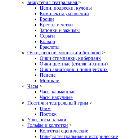
Бижутерия театральная
>
Цепи, подвески, кулоны
Комплекты украшений
Броши
Кресты и четки
Запонки и зажимы
Серьги
Кольца
Браслеты
Очки, пенсне, монокли и бинокли
>
Очки стимпанки, киберпанк
Очки цветные (стиляг и хиппи)
Очки авиаторов и полицейских
Пенсне
Монокли
Часы
>
Часы карманные
Часы наручные
Постиж и театральный грим
>
Грим
Постиж
Уши, носы, клыки
Гольфы и колготки
>
Колготки сценические
Гольфы театральные и исторические