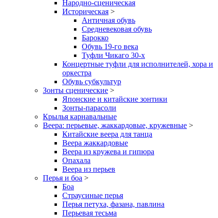
Народно-сценическая
Историческая
>
Античная обувь
Средневековая обувь
Барокко
Обувь 19-го века
Туфли Чикаго 30-х
Концертные туфли для исполнителей, хора и
оркестра
Обувь субкультур
Зонты сценические
>
Японские и китайские зонтики
Зонты-парасоли
Крылья карнавальные
Веера: перьевые, жаккардовые, кружевные
>
Китайские веера для танца
Веера жаккардовые
Веера из кружева и гипюра
Опахала
Веера из перьев
Перья и боа
>
Боа
Страусиные перья
Перья петуха, фазана, павлина
Перьевая тесьма