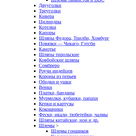
Двууголки
Треуголки
Кивера
Цилиндры
Котелки
Капоры
Шляпы Федора, Трилби, Хомбург
Повязки — Чикаго, Гэтсби
Канотье
Шляпы тирольские
Ковбойские шляпы
Сомбреро
Роучи индейцев
Короны из перьев
Ободки и ушки
Венки
Платки, банданы
Мурмолки, кубанки, папахи
Кепки и картузы
Кокошники
Фески, икали, тюбетейки, чалмы
Шляпы китайские, нон и др.
Шлемы
>
Шлемы гонщиков