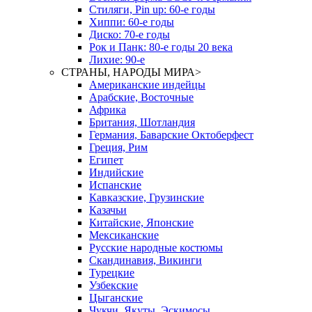
Стиляги, Pin up: 60-е годы
Хиппи: 60-е годы
Диско: 70-е годы
Рок и Панк: 80-е годы 20 века
Лихие: 90-е
СТРАНЫ, НАРОДЫ МИРА
>
Американские индейцы
Арабские, Восточные
Африка
Британия, Шотландия
Германия, Баварские Октоберфест
Греция, Рим
Египет
Индийские
Испанские
Кавказские, Грузинские
Казачьи
Китайские, Японские
Мексиканские
Русские народные костюмы
Скандинавия, Викинги
Турецкие
Узбекские
Цыганские
Чукчи, Якуты, Эскимосы