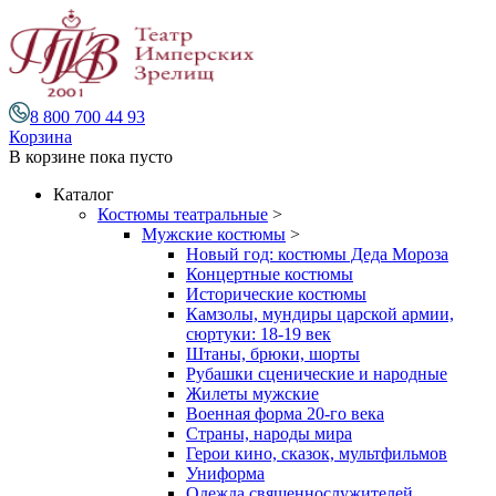
8 800 700 44 93
Корзина
В корзине
пока пусто
Каталог
Костюмы театральные
>
Мужские костюмы
>
Новый год: костюмы Деда Мороза
Концертные костюмы
Исторические костюмы
Камзолы, мундиры царской армии,
сюртуки: 18-19 век
Штаны, брюки, шорты
Рубашки сценические и народные
Жилеты мужские
Военная форма 20-го века
Страны, народы мира
Герои кино, сказок, мультфильмов
Униформа
Одежда священнослужителей