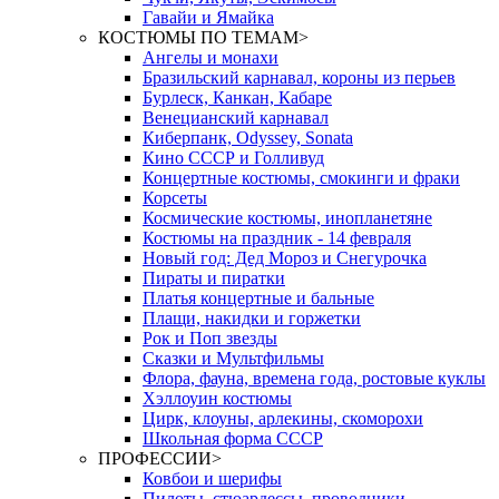
Гавайи и Ямайка
КОСТЮМЫ ПО ТЕМАМ
>
Ангелы и монахи
Бразильский карнавал, короны из перьев
Бурлеск, Канкан, Кабаре
Венецианский карнавал
Киберпанк, Odyssey, Sonata
Кино СССР и Голливуд
Концертные костюмы, смокинги и фраки
Корсеты
Космические костюмы, инопланетяне
Костюмы на праздник - 14 февраля
Новый год: Дед Мороз и Снегурочка
Пираты и пиратки
Платья концертные и бальные
Плащи, накидки и горжетки
Рок и Поп звезды
Сказки и Мультфильмы
Флора, фауна, времена года, ростовые куклы
Хэллоуин костюмы
Цирк, клоуны, арлекины, скоморохи
Школьная форма СССР
ПРОФЕССИИ
>
Ковбои и шерифы
Пилоты, стюардессы, проводники