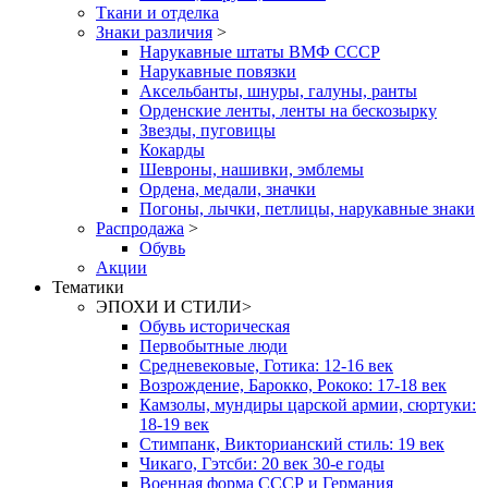
Ткани и отделка
Знаки различия
>
Нарукавные штаты ВМФ СССР
Нарукавные повязки
Аксельбанты, шнуры, галуны, ранты
Орденские ленты, ленты на бескозырку
Звезды, пуговицы
Кокарды
Шевроны, нашивки, эмблемы
Ордена, медали, значки
Погоны, лычки, петлицы, нарукавные знаки
Распродажа
>
Обувь
Акции
Тематики
ЭПОХИ И СТИЛИ
>
Обувь историческая
Первобытные люди
Средневековые, Готика: 12-16 век
Возрождение, Барокко, Рококо: 17-18 век
Камзолы, мундиры царской армии, сюртуки:
18-19 век
Стимпанк, Викторианский стиль: 19 век
Чикаго, Гэтсби: 20 век 30-е годы
Военная форма СССР и Германия