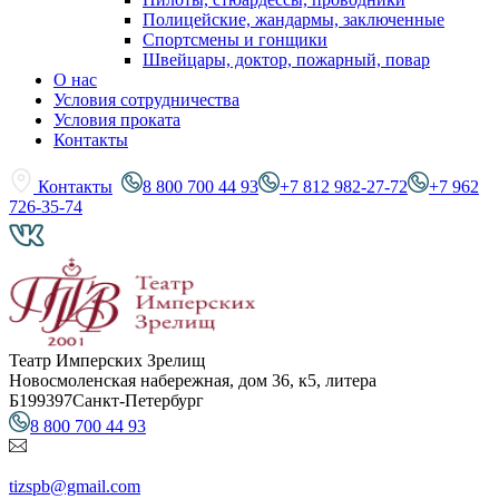
Полицейские, жандармы, заключенные
Спортсмены и гонщики
Швейцары, доктор, пожарный, повар
О нас
Условия сотрудничества
Условия проката
Контакты
Контакты
8 800 700 44 93
+7 812 982-27-72
+7 962
726-35-74
Театр Имперских Зрелищ
Новосмоленская набережная, дом 36, к5, литера
Б
199397
Санкт-Петербург
8 800 700 44 93
tizspb@gmail.com