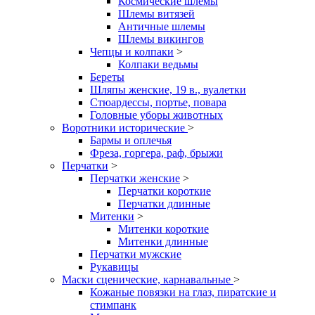
Космические шлемы
Шлемы витязей
Античные шлемы
Шлемы викингов
Чепцы и колпаки
>
Колпаки ведьмы
Береты
Шляпы женские, 19 в., вуалетки
Стюардессы, портье, повара
Головные уборы животных
Воротники исторические
>
Бармы и оплечья
Фреза, горгера, раф, брыжи
Перчатки
>
Перчатки женские
>
Перчатки короткие
Перчатки длинные
Митенки
>
Митенки короткие
Митенки длинные
Перчатки мужские
Рукавицы
Маски сценические, карнавальные
>
Кожаные повязки на глаз, пиратские и
стимпанк