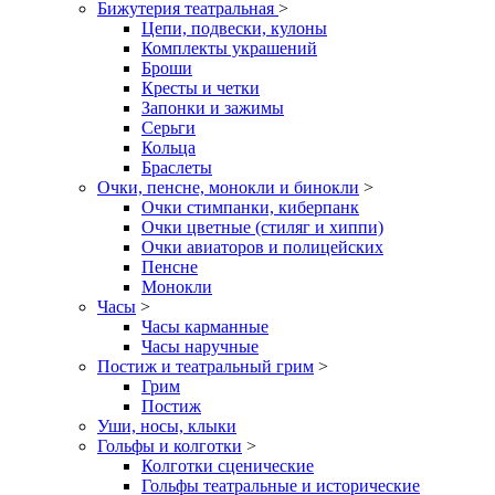
Бижутерия театральная
>
Цепи, подвески, кулоны
Комплекты украшений
Броши
Кресты и четки
Запонки и зажимы
Серьги
Кольца
Браслеты
Очки, пенсне, монокли и бинокли
>
Очки стимпанки, киберпанк
Очки цветные (стиляг и хиппи)
Очки авиаторов и полицейских
Пенсне
Монокли
Часы
>
Часы карманные
Часы наручные
Постиж и театральный грим
>
Грим
Постиж
Уши, носы, клыки
Гольфы и колготки
>
Колготки сценические
Гольфы театральные и исторические