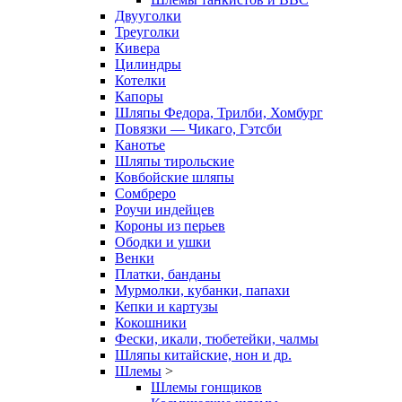
Двууголки
Треуголки
Кивера
Цилиндры
Котелки
Капоры
Шляпы Федора, Трилби, Хомбург
Повязки — Чикаго, Гэтсби
Канотье
Шляпы тирольские
Ковбойские шляпы
Сомбреро
Роучи индейцев
Короны из перьев
Ободки и ушки
Венки
Платки, банданы
Мурмолки, кубанки, папахи
Кепки и картузы
Кокошники
Фески, икали, тюбетейки, чалмы
Шляпы китайские, нон и др.
Шлемы
>
Шлемы гонщиков