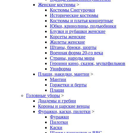
Женские костюмы
>
Костюмы Снегурочки
Исторические костюмы
Костюмы и платья концертные
Юбки, кринолины, подъюбники
Блузки и рубашки женские
Корсеты женские
Жилеты женские
Штаны, брюки, шорты
Военная форма 20-го века
Страны, народы мира
Героини кино, сказок, мультфильмов
Униформа
Плащи, накидки, мантии
>
Мантии
Горжетки и берты
Плащи
Головные уборы
>
Диадемы и гребни
Короны и царские венцы
Фуражки, каски, пилотки
>
Фуражки
Пилотки
Каски
Шлемы танкистов и ВВС