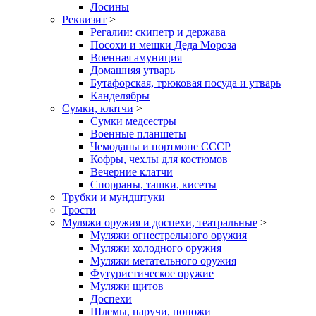
Лосины
Реквизит
>
Регалии: скипетр и держава
Посохи и мешки Деда Мороза
Военная амуниция
Домашняя утварь
Бутафорская, трюковая посуда и утварь
Канделябры
Сумки, клатчи
>
Сумки медсестры
Военные планшеты
Чемоданы и портмоне СССР
Кофры, чехлы для костюмов
Вечерние клатчи
Спорраны, ташки, кисеты
Трубки и мундштуки
Трости
Муляжи оружия и доспехи, театральные
>
Муляжи огнестрельного оружия
Муляжи холодного оружия
Муляжи метательного оружия
Футуристическое оружие
Муляжи щитов
Доспехи
Шлемы, наручи, поножи