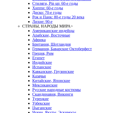
Стиляги, Pin up: 60-е годы
Хиппи: 60-е годы
Диско: 70-е годы
Рок и Панк: 80-е годы 20 века
Лихие: 90-е
СТРАНЫ, НАРОДЫ МИРА
>
Американские индейцы
Арабские, Восточные
Африка
Британия, Шотландия
Германия, Баварские Октоберфест
Греция, Рим
Египет
Индийские
Испанские
Кавказские, Грузинские
Казачьи
Китайские, Японские
Мексиканские
Русские народные костюмы
Скандинавия, Викинги
Турецкие
Узбекские
Цыганские
Чукчи, Якуты, Эскимосы