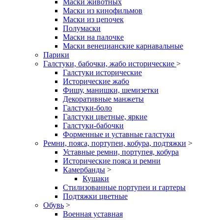
Маски животных
Маски из кинофильмов
Маски из цепочек
Полумаски
Маски на палочке
Маски венецианские карнавальные
Парики
Галстуки, бабочки, жабо исторические
>
Галстуки исторические
Исторические жабо
Фишу, манишки, шемизетки
Декоративные манжеты
Галстуки-боло
Галстуки цветные, яркие
Галстуки-бабочки
Форменные и уставные галстуки
Ремни, пояса, портупеи, кобура, подтяжки
>
Уставные ремни, портупея, кобура
Исторические пояса и ремни
Камербанды
>
Кушаки
Стилизованные портупеи и гартеры
Подтяжки цветные
Обувь
>
Военная уставная