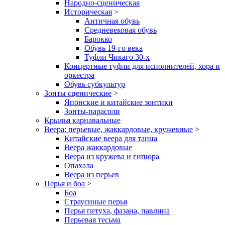
Народно-сценическая
Историческая
>
Античная обувь
Средневековая обувь
Барокко
Обувь 19-го века
Туфли Чикаго 30-х
Концертные туфли для исполнителей, хора и
оркестра
Обувь субкультур
Зонты сценические
>
Японские и китайские зонтики
Зонты-парасоли
Крылья карнавальные
Веера: перьевые, жаккардовые, кружевные
>
Китайские веера для танца
Веера жаккардовые
Веера из кружева и гипюра
Опахала
Веера из перьев
Перья и боа
>
Боа
Страусиные перья
Перья петуха, фазана, павлина
Перьевая тесьма