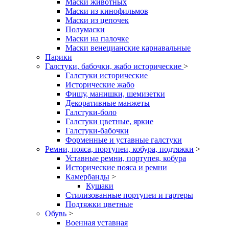
Маски животных
Маски из кинофильмов
Маски из цепочек
Полумаски
Маски на палочке
Маски венецианские карнавальные
Парики
Галстуки, бабочки, жабо исторические
>
Галстуки исторические
Исторические жабо
Фишу, манишки, шемизетки
Декоративные манжеты
Галстуки-боло
Галстуки цветные, яркие
Галстуки-бабочки
Форменные и уставные галстуки
Ремни, пояса, портупеи, кобура, подтяжки
>
Уставные ремни, портупея, кобура
Исторические пояса и ремни
Камербанды
>
Кушаки
Стилизованные портупеи и гартеры
Подтяжки цветные
Обувь
>
Военная уставная