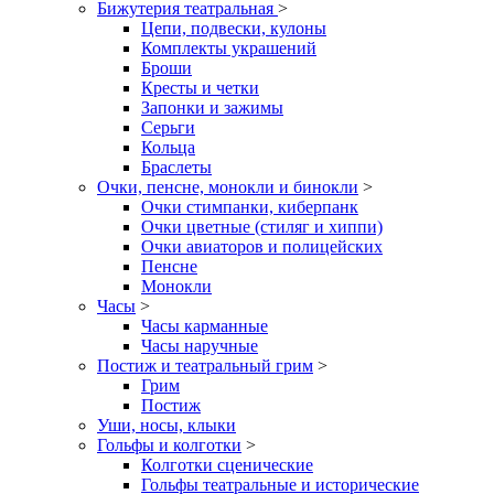
Бижутерия театральная
>
Цепи, подвески, кулоны
Комплекты украшений
Броши
Кресты и четки
Запонки и зажимы
Серьги
Кольца
Браслеты
Очки, пенсне, монокли и бинокли
>
Очки стимпанки, киберпанк
Очки цветные (стиляг и хиппи)
Очки авиаторов и полицейских
Пенсне
Монокли
Часы
>
Часы карманные
Часы наручные
Постиж и театральный грим
>
Грим
Постиж
Уши, носы, клыки
Гольфы и колготки
>
Колготки сценические
Гольфы театральные и исторические