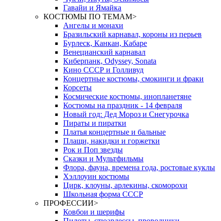
Гавайи и Ямайка
КОСТЮМЫ ПО ТЕМАМ
>
Ангелы и монахи
Бразильский карнавал, короны из перьев
Бурлеск, Канкан, Кабаре
Венецианский карнавал
Киберпанк, Odyssey, Sonata
Кино СССР и Голливуд
Концертные костюмы, смокинги и фраки
Корсеты
Космические костюмы, инопланетяне
Костюмы на праздник - 14 февраля
Новый год: Дед Мороз и Снегурочка
Пираты и пиратки
Платья концертные и бальные
Плащи, накидки и горжетки
Рок и Поп звезды
Сказки и Мультфильмы
Флора, фауна, времена года, ростовые куклы
Хэллоуин костюмы
Цирк, клоуны, арлекины, скоморохи
Школьная форма СССР
ПРОФЕССИИ
>
Ковбои и шерифы
Пилоты, стюардессы, проводники