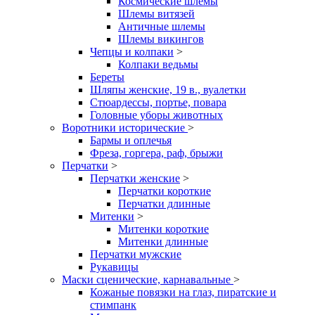
Космические шлемы
Шлемы витязей
Античные шлемы
Шлемы викингов
Чепцы и колпаки
>
Колпаки ведьмы
Береты
Шляпы женские, 19 в., вуалетки
Стюардессы, портье, повара
Головные уборы животных
Воротники исторические
>
Бармы и оплечья
Фреза, горгера, раф, брыжи
Перчатки
>
Перчатки женские
>
Перчатки короткие
Перчатки длинные
Митенки
>
Митенки короткие
Митенки длинные
Перчатки мужские
Рукавицы
Маски сценические, карнавальные
>
Кожаные повязки на глаз, пиратские и
стимпанк