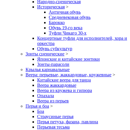
Народно-сценическая
Историческая
>
Античная обувь
Средневековая обувь
Барокко
Обувь 19-го века
Туфли Чикаго 30-х
Концертные туфли для исполнителей, хора и
оркестра
Обувь субкультур
Зонты сценические
>
Японские и китайские зонтики
Зонты-парасоли
Крылья карнавальные
Веера: перьевые, жаккардовые, кружевные
>
Китайские веера для танца
Веера жаккардовые
Веера из кружева и гипюра
Опахала
Веера из перьев
Перья и боа
>
Боа
Страусиные перья
Перья петуха, фазана, павлина
Перьевая тесьма