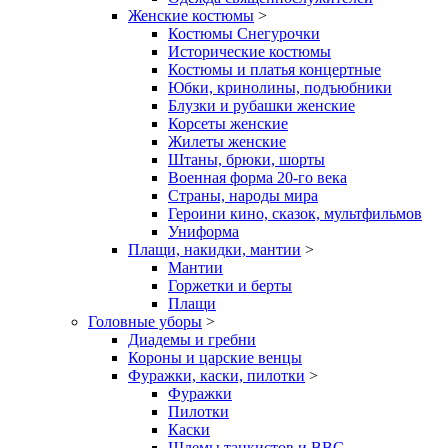
Женские костюмы
>
Костюмы Снегурочки
Исторические костюмы
Костюмы и платья концертные
Юбки, кринолины, подъюбники
Блузки и рубашки женские
Корсеты женские
Жилеты женские
Штаны, брюки, шорты
Военная форма 20-го века
Страны, народы мира
Героини кино, сказок, мультфильмов
Униформа
Плащи, накидки, мантии
>
Мантии
Горжетки и берты
Плащи
Головные уборы
>
Диадемы и гребни
Короны и царские венцы
Фуражки, каски, пилотки
>
Фуражки
Пилотки
Каски
Шлемы танкистов и ВВС