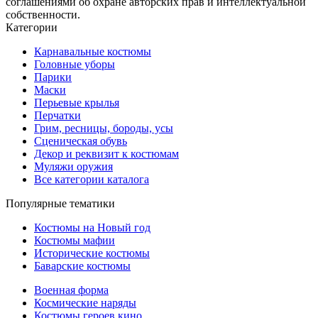
соглашениями об охране авторских прав и интеллектуальной
собственности.
Категории
Карнавальные костюмы
Головные уборы
Парики
Маски
Перьевые крылья
Перчатки
Грим, ресницы, бороды, усы
Сценическая обувь
Декор и реквизит к костюмам
Муляжи оружия
Все категории каталога
Популярные тематики
Костюмы на Новый год
Костюмы мафии
Исторические костюмы
Баварские костюмы
Военная форма
Космические наряды
Костюмы героев кино