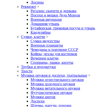
Лосины
Реквизит
>
Регалии: скипетр и держава
Посохи и мешки Деда Мороза
Военная амуниция
Домашняя утварь
Бутафорская, трюковая посуда и утварь
Канделябры
Сумки, клатчи
>
Сумки медсестры
Военные планшеты
Чемоданы и портмоне СССР
Кофры, чехлы для костюмов
Вечерние клатчи
Спорраны, ташки, кисеты
Трубки и мундштуки
Трости
Муляжи оружия и доспехи, театральные
>
Муляжи огнестрельного оружия
Муляжи холодного оружия
Муляжи метательного оружия
Футуристическое оружие
Муляжи щитов
Доспехи
Шлемы, наручи, поножи