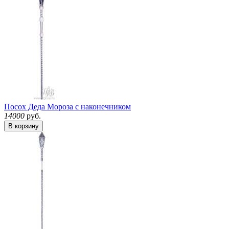
Посох Деда Мороза с наконечником
14000
руб.
В корзину