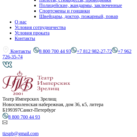
Полицейские, жандармы, заключенные
Спортсмены и гонщики
Швейцары, доктор, пожарный, повар
О нас
Условия сотрудничества
Условия проката
Контакты
Контакты
8 800 700 44 93
+7 812 982-27-72
+7 962
726-35-74
Театр Имперских Зрелищ
Новосмоленская набережная, дом 36, к5, литера
Б
199397
Санкт-Петербург
8 800 700 44 93
tizspb@gmail.com