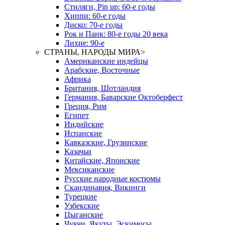
Стиляги, Pin up: 60-е годы
Хиппи: 60-е годы
Диско: 70-е годы
Рок и Панк: 80-е годы 20 века
Лихие: 90-е
СТРАНЫ, НАРОДЫ МИРА
>
Американские индейцы
Арабские, Восточные
Африка
Британия, Шотландия
Германия, Баварские Октоберфест
Греция, Рим
Египет
Индийские
Испанские
Кавказские, Грузинские
Казачьи
Китайские, Японские
Мексиканские
Русские народные костюмы
Скандинавия, Викинги
Турецкие
Узбекские
Цыганские
Чукчи, Якуты, Эскимосы