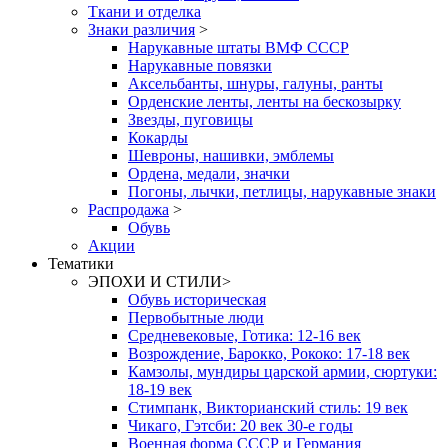
Ткани и отделка
Знаки различия
>
Нарукавные штаты ВМФ СССР
Нарукавные повязки
Аксельбанты, шнуры, галуны, ранты
Орденские ленты, ленты на бескозырку
Звезды, пуговицы
Кокарды
Шевроны, нашивки, эмблемы
Ордена, медали, значки
Погоны, лычки, петлицы, нарукавные знаки
Распродажа
>
Обувь
Акции
Тематики
ЭПОХИ И СТИЛИ
>
Обувь историческая
Первобытные люди
Средневековые, Готика: 12-16 век
Возрождение, Барокко, Рококо: 17-18 век
Камзолы, мундиры царской армии, сюртуки:
18-19 век
Стимпанк, Викторианский стиль: 19 век
Чикаго, Гэтсби: 20 век 30-е годы
Военная форма СССР и Германия