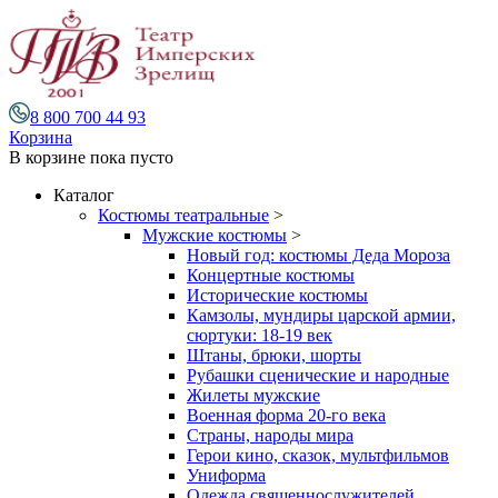
8 800 700 44 93
Корзина
В корзине
пока пусто
Каталог
Костюмы театральные
>
Мужские костюмы
>
Новый год: костюмы Деда Мороза
Концертные костюмы
Исторические костюмы
Камзолы, мундиры царской армии,
сюртуки: 18-19 век
Штаны, брюки, шорты
Рубашки сценические и народные
Жилеты мужские
Военная форма 20-го века
Страны, народы мира
Герои кино, сказок, мультфильмов
Униформа
Одежда священнослужителей