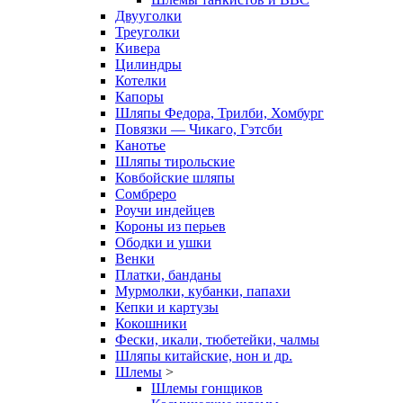
Двууголки
Треуголки
Кивера
Цилиндры
Котелки
Капоры
Шляпы Федора, Трилби, Хомбург
Повязки — Чикаго, Гэтсби
Канотье
Шляпы тирольские
Ковбойские шляпы
Сомбреро
Роучи индейцев
Короны из перьев
Ободки и ушки
Венки
Платки, банданы
Мурмолки, кубанки, папахи
Кепки и картузы
Кокошники
Фески, икали, тюбетейки, чалмы
Шляпы китайские, нон и др.
Шлемы
>
Шлемы гонщиков