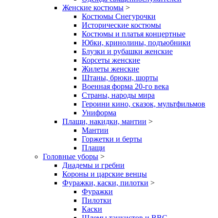
Женские костюмы
>
Костюмы Снегурочки
Исторические костюмы
Костюмы и платья концертные
Юбки, кринолины, подъюбники
Блузки и рубашки женские
Корсеты женские
Жилеты женские
Штаны, брюки, шорты
Военная форма 20-го века
Страны, народы мира
Героини кино, сказок, мультфильмов
Униформа
Плащи, накидки, мантии
>
Мантии
Горжетки и берты
Плащи
Головные уборы
>
Диадемы и гребни
Короны и царские венцы
Фуражки, каски, пилотки
>
Фуражки
Пилотки
Каски
Шлемы танкистов и ВВС