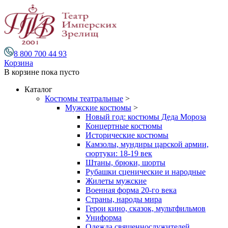
8 800 700 44 93
Корзина
В корзине
пока пусто
Каталог
Костюмы театральные
>
Мужские костюмы
>
Новый год: костюмы Деда Мороза
Концертные костюмы
Исторические костюмы
Камзолы, мундиры царской армии,
сюртуки: 18-19 век
Штаны, брюки, шорты
Рубашки сценические и народные
Жилеты мужские
Военная форма 20-го века
Страны, народы мира
Герои кино, сказок, мультфильмов
Униформа
Одежда священнослужителей