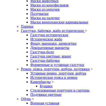
Маски животных
Маски из кинофильмов
Маски из цепочек
Полумаски
Маски на палочке
Маски венецианские карнавальные
Парики
Галстуки, бабочки, жабо исторические
>
Галстуки исторические
Исторические жабо
Фишу, манишки, шемизетки
Декоративные манжеты
Галстуки-боло
Галстуки цветные, яркие
Галстуки-бабочки
Форменные и уставные галстуки
Ремни, пояса, портупеи, кобура, подтяжки
>
Уставные ремни, портупея, кобура
Исторические пояса и ремни
Камербанды
>
Кушаки
Стилизованные портупеи и гартеры
Подтяжки цветные
Обувь
>
Военная уставная