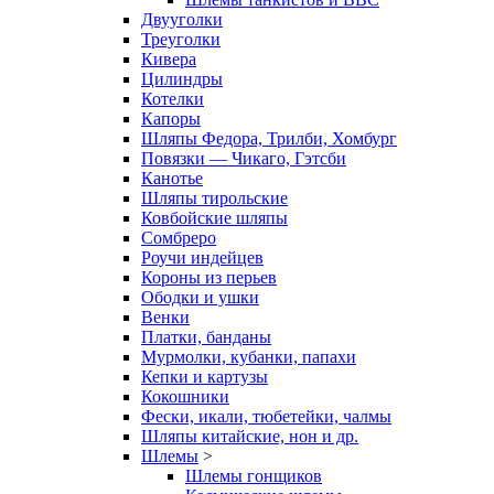
Двууголки
Треуголки
Кивера
Цилиндры
Котелки
Капоры
Шляпы Федора, Трилби, Хомбург
Повязки — Чикаго, Гэтсби
Канотье
Шляпы тирольские
Ковбойские шляпы
Сомбреро
Роучи индейцев
Короны из перьев
Ободки и ушки
Венки
Платки, банданы
Мурмолки, кубанки, папахи
Кепки и картузы
Кокошники
Фески, икали, тюбетейки, чалмы
Шляпы китайские, нон и др.
Шлемы
>
Шлемы гонщиков