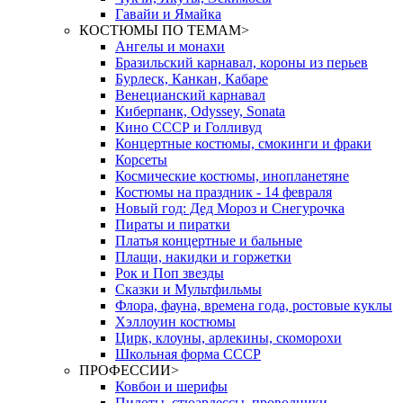
Гавайи и Ямайка
КОСТЮМЫ ПО ТЕМАМ
>
Ангелы и монахи
Бразильский карнавал, короны из перьев
Бурлеск, Канкан, Кабаре
Венецианский карнавал
Киберпанк, Odyssey, Sonata
Кино СССР и Голливуд
Концертные костюмы, смокинги и фраки
Корсеты
Космические костюмы, инопланетяне
Костюмы на праздник - 14 февраля
Новый год: Дед Мороз и Снегурочка
Пираты и пиратки
Платья концертные и бальные
Плащи, накидки и горжетки
Рок и Поп звезды
Сказки и Мультфильмы
Флора, фауна, времена года, ростовые куклы
Хэллоуин костюмы
Цирк, клоуны, арлекины, скоморохи
Школьная форма СССР
ПРОФЕССИИ
>
Ковбои и шерифы
Пилоты, стюардессы, проводники