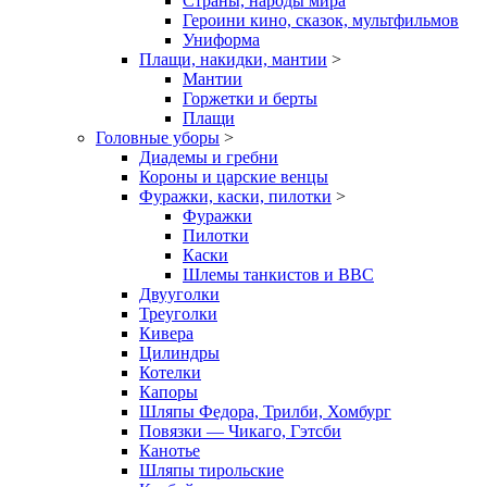
Страны, народы мира
Героини кино, сказок, мультфильмов
Униформа
Плащи, накидки, мантии
>
Мантии
Горжетки и берты
Плащи
Головные уборы
>
Диадемы и гребни
Короны и царские венцы
Фуражки, каски, пилотки
>
Фуражки
Пилотки
Каски
Шлемы танкистов и ВВС
Двууголки
Треуголки
Кивера
Цилиндры
Котелки
Капоры
Шляпы Федора, Трилби, Хомбург
Повязки — Чикаго, Гэтсби
Канотье
Шляпы тирольские