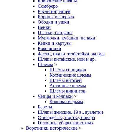
Ковбойские шляпы
Сомбреро
Роучи индейцев
Короны из перьев
Ободки и ушки
Венки
Платки, банданы
Мурмолки, кубанки, папахи
Кепки и картузы
Кокошники
Фески, икали, тюбетейки, чалмы
Шляпы китайские, нон и др.
Шлемы
>
Шлемы гонщиков
Космические шлемы
Шлемы витязей
Античные шлемы
Шлемы викингов
Чепцы и колпаки
>
Колпаки ведьмы
Береты
Шляпы женские, 19 в., вуалетки
Стюардессы, портье, повара
Головные уборы животных
Воротники исторические
>