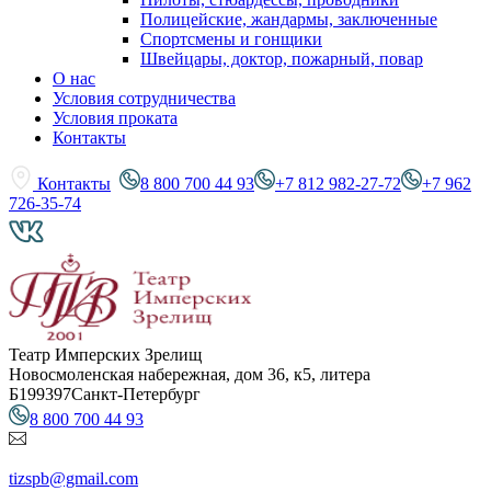
Полицейские, жандармы, заключенные
Спортсмены и гонщики
Швейцары, доктор, пожарный, повар
О нас
Условия сотрудничества
Условия проката
Контакты
Контакты
8 800 700 44 93
+7 812 982-27-72
+7 962
726-35-74
Театр Имперских Зрелищ
Новосмоленская набережная, дом 36, к5, литера
Б
199397
Санкт-Петербург
8 800 700 44 93
tizspb@gmail.com