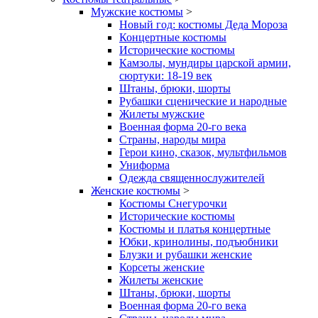
Мужские костюмы
>
Новый год: костюмы Деда Мороза
Концертные костюмы
Исторические костюмы
Камзолы, мундиры царской армии,
сюртуки: 18-19 век
Штаны, брюки, шорты
Рубашки сценические и народные
Жилеты мужские
Военная форма 20-го века
Страны, народы мира
Герои кино, сказок, мультфильмов
Униформа
Одежда священнослужителей
Женские костюмы
>
Костюмы Снегурочки
Исторические костюмы
Костюмы и платья концертные
Юбки, кринолины, подъюбники
Блузки и рубашки женские
Корсеты женские
Жилеты женские
Штаны, брюки, шорты
Военная форма 20-го века