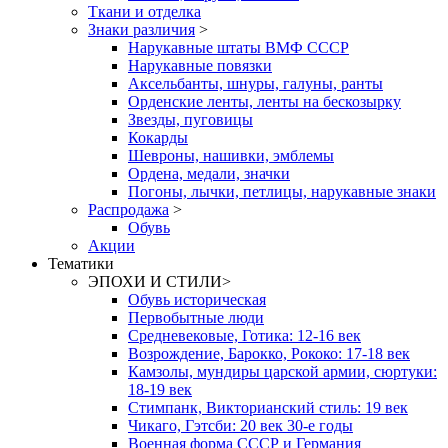
Ткани и отделка
Знаки различия
>
Нарукавные штаты ВМФ СССР
Нарукавные повязки
Аксельбанты, шнуры, галуны, ранты
Орденские ленты, ленты на бескозырку
Звезды, пуговицы
Кокарды
Шевроны, нашивки, эмблемы
Ордена, медали, значки
Погоны, лычки, петлицы, нарукавные знаки
Распродажа
>
Обувь
Акции
Тематики
ЭПОХИ И СТИЛИ
>
Обувь историческая
Первобытные люди
Средневековые, Готика: 12-16 век
Возрождение, Барокко, Рококо: 17-18 век
Камзолы, мундиры царской армии, сюртуки:
18-19 век
Стимпанк, Викторианский стиль: 19 век
Чикаго, Гэтсби: 20 век 30-е годы
Военная форма СССР и Германия