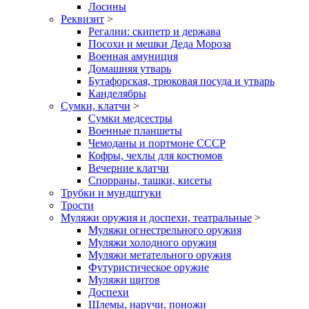
Лосины
Реквизит
>
Регалии: скипетр и держава
Посохи и мешки Деда Мороза
Военная амуниция
Домашняя утварь
Бутафорская, трюковая посуда и утварь
Канделябры
Сумки, клатчи
>
Сумки медсестры
Военные планшеты
Чемоданы и портмоне СССР
Кофры, чехлы для костюмов
Вечерние клатчи
Спорраны, ташки, кисеты
Трубки и мундштуки
Трости
Муляжи оружия и доспехи, театральные
>
Муляжи огнестрельного оружия
Муляжи холодного оружия
Муляжи метательного оружия
Футуристическое оружие
Муляжи щитов
Доспехи
Шлемы, наручи, поножи