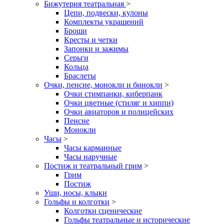
Бижутерия театральная
>
Цепи, подвески, кулоны
Комплекты украшений
Броши
Кресты и четки
Запонки и зажимы
Серьги
Кольца
Браслеты
Очки, пенсне, монокли и бинокли
>
Очки стимпанки, киберпанк
Очки цветные (стиляг и хиппи)
Очки авиаторов и полицейских
Пенсне
Монокли
Часы
>
Часы карманные
Часы наручные
Постиж и театральный грим
>
Грим
Постиж
Уши, носы, клыки
Гольфы и колготки
>
Колготки сценические
Гольфы театральные и исторические