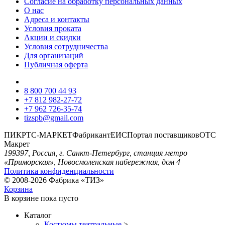
Согласие на обработку персональных данных
О нас
Адреса и контакты
Условия проката
Акции и скидки
Условия сотрудничества
Для организаций
Публичная оферта
8 800 700 44 93
+7 812 982-27-72
+7 962 726-35-74
tizspb@gmail.com
ПИК
РТС-МАРКЕТ
Фабрикант
ЕИС
Портал поставщиков
ОТС
Макрет
199397, Россия, г. Санкт-Петербург, станция метро
«Приморская», Новосмоленская набережная, дом 4
Политика конфиденциальности
© 2008-2026 Фабрика «ТИЗ»
Корзина
В корзине
пока пусто
Каталог
Костюмы театральные
>