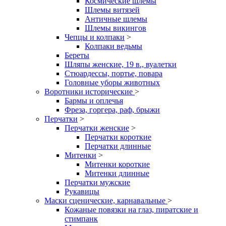
Космические шлемы
Шлемы витязей
Античные шлемы
Шлемы викингов
Чепцы и колпаки
>
Колпаки ведьмы
Береты
Шляпы женские, 19 в., вуалетки
Стюардессы, портье, повара
Головные уборы животных
Воротники исторические
>
Бармы и оплечья
Фреза, горгера, раф, брыжи
Перчатки
>
Перчатки женские
>
Перчатки короткие
Перчатки длинные
Митенки
>
Митенки короткие
Митенки длинные
Перчатки мужские
Рукавицы
Маски сценические, карнавальные
>
Кожаные повязки на глаз, пиратские и
стимпанк