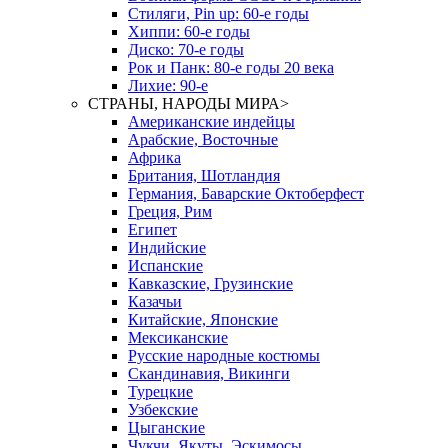
Стиляги, Pin up: 60-е годы
Хиппи: 60-е годы
Диско: 70-е годы
Рок и Панк: 80-е годы 20 века
Лихие: 90-е
СТРАНЫ, НАРОДЫ МИРА
>
Американские индейцы
Арабские, Восточные
Африка
Британия, Шотландия
Германия, Баварские Октоберфест
Греция, Рим
Египет
Индийские
Испанские
Кавказские, Грузинские
Казачьи
Китайские, Японские
Мексиканские
Русские народные костюмы
Скандинавия, Викинги
Турецкие
Узбекские
Цыганские
Чукчи, Якуты, Эскимосы