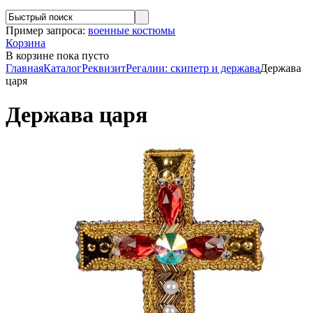
Пример запроса:
военные костюмы
Корзина
В корзине
пока пусто
Главная
Каталог
Реквизит
Регалии: скипетр и держава
Держава
царя
Держава царя