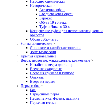
Народно-сценическая
Историческая
>
Античная обувь
Средневековая обувь
Барокко
Обувь 19-го века
Туфли Чикаго 30-х
Концертные туфли для исполнителей, хора и
оркестра
Обувь субкультур
Зонты сценические
>
Японские и китайские зонтики
Зонты-парасоли
Крылья карнавальные
Веера: перьевые, жаккардовые, кружевные
>
Китайские веера для танца
Веера жаккардовые
Веера из кружева и гипюра
Опахала
Веера из перьев
Перья и боа
>
Боа
Страусиные перья
Перья петуха, фазана, павлина
Перьевая тесьма