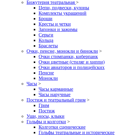
Бижутерия театральная
>
Цепи, подвески, кулоны
Комплекты украшений
Броши
Кресты и четки
Запонки и зажимы
Серьги
Кольца
Браслеты
Очки, пенсне, монокли и бинокли
>
Очки стимпанки, киберпанк
Очки цветные (стиляг и хиппи)
Очки авиаторов и полицейских
Пенсне
Монокли
Часы
>
Часы карманные
Часы наручные
Постиж и театральный грим
>
Грим
Постиж
Уши, носы, клыки
Гольфы и колготки
>
Колготки сценические
Гольфы театральные и исторические