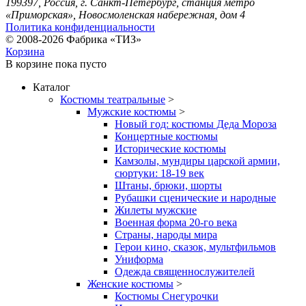
199397, Россия, г. Санкт-Петербург, станция метро
«Приморская», Новосмоленская набережная, дом 4
Политика конфиденциальности
© 2008-2026 Фабрика «ТИЗ»
Корзина
В корзине
пока пусто
Каталог
Костюмы театральные
>
Мужские костюмы
>
Новый год: костюмы Деда Мороза
Концертные костюмы
Исторические костюмы
Камзолы, мундиры царской армии,
сюртуки: 18-19 век
Штаны, брюки, шорты
Рубашки сценические и народные
Жилеты мужские
Военная форма 20-го века
Страны, народы мира
Герои кино, сказок, мультфильмов
Униформа
Одежда священнослужителей
Женские костюмы
>
Костюмы Снегурочки