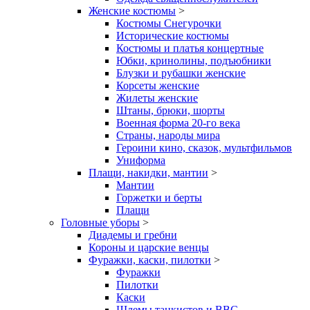
Женские костюмы
>
Костюмы Снегурочки
Исторические костюмы
Костюмы и платья концертные
Юбки, кринолины, подъюбники
Блузки и рубашки женские
Корсеты женские
Жилеты женские
Штаны, брюки, шорты
Военная форма 20-го века
Страны, народы мира
Героини кино, сказок, мультфильмов
Униформа
Плащи, накидки, мантии
>
Мантии
Горжетки и берты
Плащи
Головные уборы
>
Диадемы и гребни
Короны и царские венцы
Фуражки, каски, пилотки
>
Фуражки
Пилотки
Каски
Шлемы танкистов и ВВС