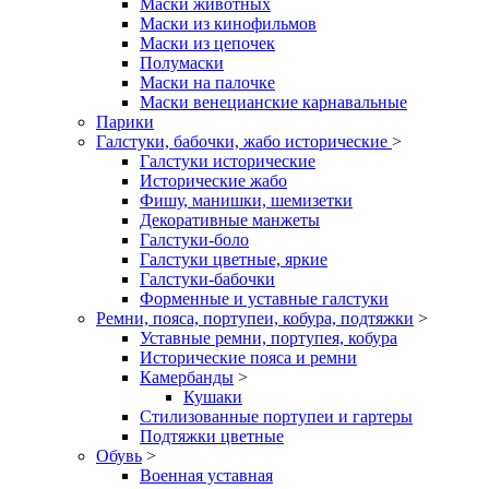
Маски животных
Маски из кинофильмов
Маски из цепочек
Полумаски
Маски на палочке
Маски венецианские карнавальные
Парики
Галстуки, бабочки, жабо исторические
>
Галстуки исторические
Исторические жабо
Фишу, манишки, шемизетки
Декоративные манжеты
Галстуки-боло
Галстуки цветные, яркие
Галстуки-бабочки
Форменные и уставные галстуки
Ремни, пояса, портупеи, кобура, подтяжки
>
Уставные ремни, портупея, кобура
Исторические пояса и ремни
Камербанды
>
Кушаки
Стилизованные портупеи и гартеры
Подтяжки цветные
Обувь
>
Военная уставная