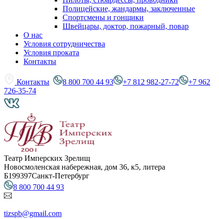
Полицейские, жандармы, заключенные
Спортсмены и гонщики
Швейцары, доктор, пожарный, повар
О нас
Условия сотрудничества
Условия проката
Контакты
Контакты
8 800 700 44 93
+7 812 982-27-72
+7 962
726-35-74
Театр Имперских Зрелищ
Новосмоленская набережная, дом 36, к5, литера
Б
199397
Санкт-Петербург
8 800 700 44 93
tizspb@gmail.com