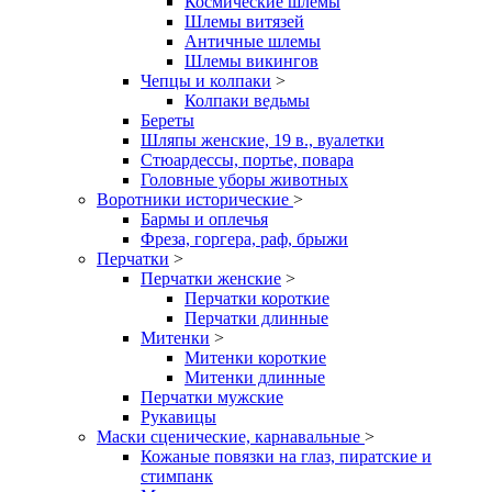
Космические шлемы
Шлемы витязей
Античные шлемы
Шлемы викингов
Чепцы и колпаки
>
Колпаки ведьмы
Береты
Шляпы женские, 19 в., вуалетки
Стюардессы, портье, повара
Головные уборы животных
Воротники исторические
>
Бармы и оплечья
Фреза, горгера, раф, брыжи
Перчатки
>
Перчатки женские
>
Перчатки короткие
Перчатки длинные
Митенки
>
Митенки короткие
Митенки длинные
Перчатки мужские
Рукавицы
Маски сценические, карнавальные
>
Кожаные повязки на глаз, пиратские и
стимпанк