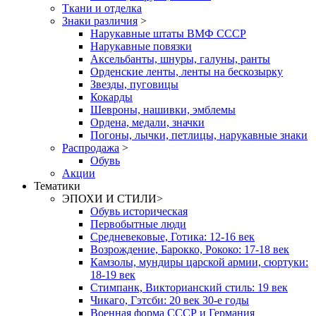
Ткани и отделка
Знаки различия
>
Нарукавные штаты ВМФ СССР
Нарукавные повязки
Аксельбанты, шнуры, галуны, ранты
Орденские ленты, ленты на бескозырку
Звезды, пуговицы
Кокарды
Шевроны, нашивки, эмблемы
Ордена, медали, значки
Погоны, лычки, петлицы, нарукавные знаки
Распродажа
>
Обувь
Акции
Тематики
ЭПОХИ И СТИЛИ
>
Обувь историческая
Первобытные люди
Средневековые, Готика: 12-16 век
Возрождение, Барокко, Рококо: 17-18 век
Камзолы, мундиры царской армии, сюртуки:
18-19 век
Стимпанк, Викторианский стиль: 19 век
Чикаго, Гэтсби: 20 век 30-е годы
Военная форма СССР и Германия