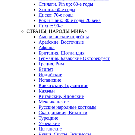
Стиляги, Pin up: 60-е годы
Хиппи: 60-е годы
Диско: 70-е годы
Рок и Панк: 80-е годы 20 века
Лихие: 90-е
СТРАНЫ, НАРОДЫ МИРА
>
Американские индейцы
Арабские, Восточные
Африка
Британия, Шотландия
Германия, Баварские Октоберфест
Греция, Рим
Египет
Индийские
Испанские
Кавказские, Грузинские
Казачьи
Китайские, Японские
Мексиканские
Русские народные костюмы
Скандинавия, Викинги
Турецкие
Узбекские
Цыганские
Чукчи, Якуты, Эскимосы