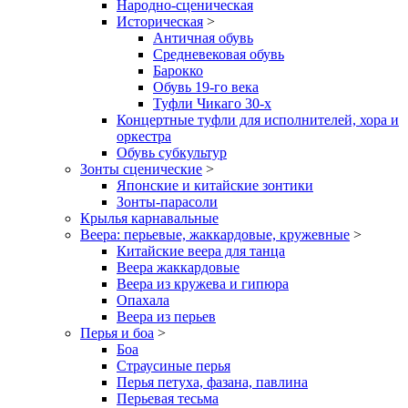
Народно-сценическая
Историческая
>
Античная обувь
Средневековая обувь
Барокко
Обувь 19-го века
Туфли Чикаго 30-х
Концертные туфли для исполнителей, хора и
оркестра
Обувь субкультур
Зонты сценические
>
Японские и китайские зонтики
Зонты-парасоли
Крылья карнавальные
Веера: перьевые, жаккардовые, кружевные
>
Китайские веера для танца
Веера жаккардовые
Веера из кружева и гипюра
Опахала
Веера из перьев
Перья и боа
>
Боа
Страусиные перья
Перья петуха, фазана, павлина
Перьевая тесьма