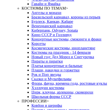
Гавайи и Ямайка
КОСТЮМЫ ПО ТЕМАМ
>
Ангелы и монахи
Бразильский карнавал, короны из перьев
Бурлеск, Канкан, Кабаре
Венецианский карнавал
Киберпанк, Odyssey, Sonata
Кино СССР и Голливуд
Концертные костюмы, смокинги и фраки
Корсеты
Космические костюмы, инопланетяне
Костюмы на праздник - 14 февраля
Новый год: Дед Мороз и Снегурочка
Пираты и пиратки
Платья концертные и бальные
Плащи, накидки и горжетки
Рок и Поп звезды
Сказки и Мультфильмы
Флора, фауна, времена года, ростовые куклы
Хэллоуин костюмы
Цирк, клоуны, арлекины, скоморохи
Школьная форма СССР
ПРОФЕССИИ
>
Ковбои и шерифы
Пилоты, стюардессы, проводники