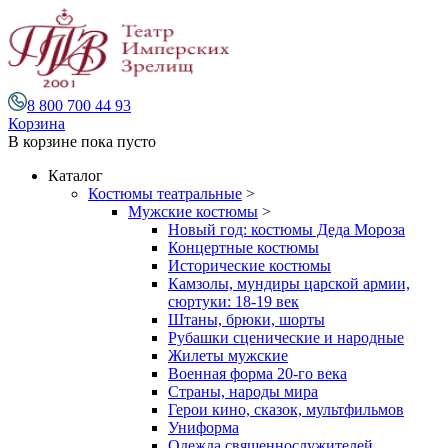
8 800 700 44 93
Корзина
В корзине
пока пусто
Каталог
Костюмы театральные
>
Мужские костюмы
>
Новый год: костюмы Деда Мороза
Концертные костюмы
Исторические костюмы
Камзолы, мундиры царской армии,
сюртуки: 18-19 век
Штаны, брюки, шорты
Рубашки сценические и народные
Жилеты мужские
Военная форма 20-го века
Страны, народы мира
Герои кино, сказок, мультфильмов
Униформа
Одежда священнослужителей