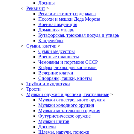
Лосины
Реквизит
>
Регалии: скипетр и держава
Посохи и мешки Деда Мороза
Военная амуниция
Домашняя утварь
Бутафорская, трюковая посуда и утварь
Канделябры
Сумки, клатчи
>
Сумки медсестры
Военные планшеты
Чемоданы и портмоне СССР
Кофры, чехлы для костюмов
Вечерние клатчи
Спорраны, ташки, кисеты
Трубки и мундштуки
Трости
Муляжи оружия и доспехи, театральные
>
Муляжи огнестрельного оружия
Муляжи холодного оружия
Муляжи метательного оружия
Футуристическое оружие
Муляжи щитов
Доспехи
Шлемы, наручи, поножи