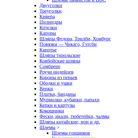
Двууголки
Треуголки
Кивера
Цилиндры
Котелки
Капоры
Шляпы Федора, Трилби, Хомбург
Повязки — Чикаго, Гэтсби
Канотье
Шляпы тирольские
Ковбойские шляпы
Сомбреро
Роучи индейцев
Короны из перьев
Ободки и ушки
Венки
Платки, банданы
Мурмолки, кубанки, папахи
Кепки и картузы
Кокошники
Фески, икали, тюбетейки, чалмы
Шляпы китайские, нон и др.
Шлемы
>
Шлемы гонщиков