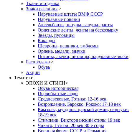
Ткани и отделка
Знаки различия
>
Нарукавные штаты ВМФ СССР
Нарукавные повязки
Аксельбанты, шнуры, галуны, ранты
Орденские ленты, ленты на бескозырку
Звезды, пуговицы
Кокарды
Шевроны, нашивки, эмблемы
Ордена, медали, значки
Погоны, лычки, петлицы, нарукавные знаки
Распродажа
>
Обувь
Акции
Тематики
ЭПОХИ И СТИЛИ
>
Обувь историческая
Первобытные люди
Средневековые, Готика: 12-16 век
Возрождение, Барокко, Рококо: 17-18 век
Камзолы, мундиры царской армии, сюртуки:
18-19 век
Стимпанк, Викторианский стиль: 19 век
Чикаго, Гэтсби: 20 век 30-е годы
Военная форма СССР и Германия