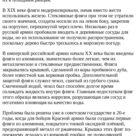
В XIX веке фляги модернизировали, начав вместо жести
использовать железо. Стеклянные фляги при этом не утратили
своего значения, солдаты носили их на левом боку, закрепив
на портупее, перекинутой через плечо. Несколько раз в
русской армии пробовали вводить и деревянные сосуды для
воды, но их использование не получило распространения,
поскольку дерево быстро трескалось в морозную погоду.
В имперской российской армии начала XX века были введены
фляги из алюминия, значительно более легкие, чем их
металлические и стеклянные предшественники. Фляги
закрывались крышкой, сделанной из коры пробкового дуба,
более известной как корковая пробка. Дополнительной
защитой фляги служил чехол, сшитый из грубого сукна.
Смоченный водой, чехол был способен долгое время
охлаждать жидкость внутри фляги. Главным недостатком фляг
этого образца являлась коррозия, разрушающая сам сосуд и
негативно влияющая на качество воды.
Проблема была решена уже в советском государстве в 20-е
годы, когда для бойцов Красной армии были созданы первые
фляги из алюминия, покрытого тонкой оксидной плёнкой,
предохраняющей металл от ржавчины. Крышка этих фляг по-
прежнему делалась из корковой пробки, не позволяющей