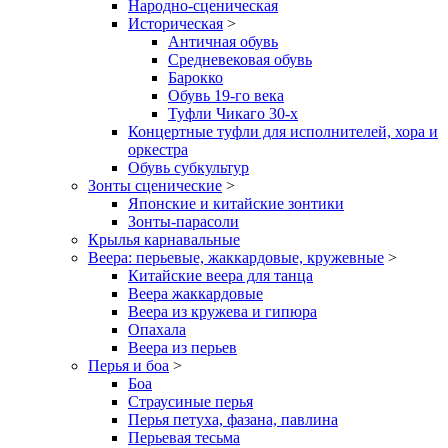
Народно-сценическая
Историческая
>
Античная обувь
Средневековая обувь
Барокко
Обувь 19-го века
Туфли Чикаго 30-х
Концертные туфли для исполнителей, хора и
оркестра
Обувь субкультур
Зонты сценические
>
Японские и китайские зонтики
Зонты-парасоли
Крылья карнавальные
Веера: перьевые, жаккардовые, кружевные
>
Китайские веера для танца
Веера жаккардовые
Веера из кружева и гипюра
Опахала
Веера из перьев
Перья и боа
>
Боа
Страусиные перья
Перья петуха, фазана, павлина
Перьевая тесьма