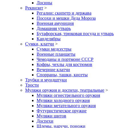
Лосины
Реквизит
>
Регалии: скипетр и держава
Посохи и мешки Деда Мороза
Военная амуниция
Домашняя утварь
Бутафорская, трюковая посуда и утварь
Канделябры
Сумки, клатчи
>
Сумки медсестры
Военные планшеты
Чемоданы и портмоне СССР
Кофры, чехлы для костюмов
Вечерние клатчи
Спорраны, ташки, кисеты
Трубки и мундштуки
Трости
Муляжи оружия и доспехи, театральные
>
Муляжи огнестрельного оружия
Муляжи холодного оружия
Муляжи метательного оружия
Футуристическое оружие
Муляжи щитов
Доспехи
Шлемы, наручи, поножи