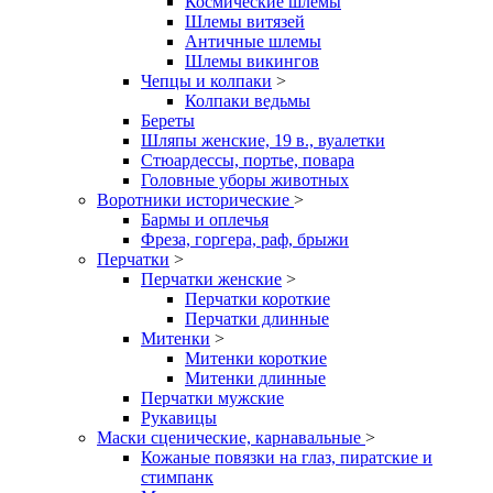
Космические шлемы
Шлемы витязей
Античные шлемы
Шлемы викингов
Чепцы и колпаки
>
Колпаки ведьмы
Береты
Шляпы женские, 19 в., вуалетки
Стюардессы, портье, повара
Головные уборы животных
Воротники исторические
>
Бармы и оплечья
Фреза, горгера, раф, брыжи
Перчатки
>
Перчатки женские
>
Перчатки короткие
Перчатки длинные
Митенки
>
Митенки короткие
Митенки длинные
Перчатки мужские
Рукавицы
Маски сценические, карнавальные
>
Кожаные повязки на глаз, пиратские и
стимпанк