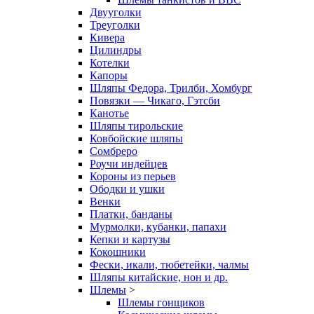
Двууголки
Треуголки
Кивера
Цилиндры
Котелки
Капоры
Шляпы Федора, Трилби, Хомбург
Повязки — Чикаго, Гэтсби
Канотье
Шляпы тирольские
Ковбойские шляпы
Сомбреро
Роучи индейцев
Короны из перьев
Ободки и ушки
Венки
Платки, банданы
Мурмолки, кубанки, папахи
Кепки и картузы
Кокошники
Фески, икали, тюбетейки, чалмы
Шляпы китайские, нон и др.
Шлемы
>
Шлемы гонщиков