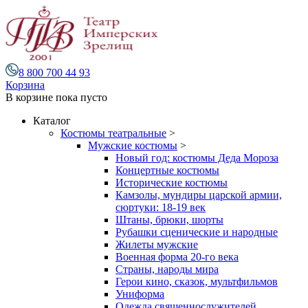
8 800 700 44 93
Корзина
В корзине
пока пусто
Каталог
Костюмы театральные
>
Мужские костюмы
>
Новый год: костюмы Деда Мороза
Концертные костюмы
Исторические костюмы
Камзолы, мундиры царской армии,
сюртуки: 18-19 век
Штаны, брюки, шорты
Рубашки сценические и народные
Жилеты мужские
Военная форма 20-го века
Страны, народы мира
Герои кино, сказок, мультфильмов
Униформа
Одежда священнослужителей