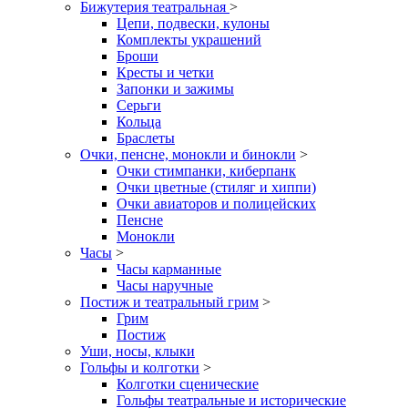
Бижутерия театральная
>
Цепи, подвески, кулоны
Комплекты украшений
Броши
Кресты и четки
Запонки и зажимы
Серьги
Кольца
Браслеты
Очки, пенсне, монокли и бинокли
>
Очки стимпанки, киберпанк
Очки цветные (стиляг и хиппи)
Очки авиаторов и полицейских
Пенсне
Монокли
Часы
>
Часы карманные
Часы наручные
Постиж и театральный грим
>
Грим
Постиж
Уши, носы, клыки
Гольфы и колготки
>
Колготки сценические
Гольфы театральные и исторические