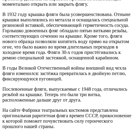
моментально открыть или закрыть флягу.
В 1932 году крышка фляги была усовершенствована. Отныне
крышки выполнялись из металла и оснащалась специальной
резиновой вставкой, обеспечивающей герметичность сосуда.
Горлышко довоенных фляг обладало пятью витками резьбы,
соответствующих сечению на крышке. Кроме того, фляги
нового образца позволяли кипятить воду прямо на открытом
огне, что было важно во время длительных переходов в
холодное время года. Фляги 30-х годов пристёгивались к
ремню специальной застежкой, оснащенной карабином.
В годы Великой Отечественный войны внешний вид чехла
фляги изменился: застёжка превратилась в двойную петлю,
фиксирующуюся пуговицей.
Послевоенные фляги, выпускаемые с 1948 года, отличались
резьбой на крышке. Теперь это были три витка,
расположенные дальше друг от друга.
На сайте Фабрики театральных костюмов представлена
оригинальная раритетная фляга времен СССР, прикосновение
к которой поможет почувствовать силу героического
прошлого нашей страны.