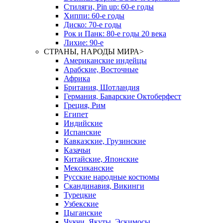
Стиляги, Pin up: 60-е годы
Хиппи: 60-е годы
Диско: 70-е годы
Рок и Панк: 80-е годы 20 века
Лихие: 90-е
СТРАНЫ, НАРОДЫ МИРА
>
Американские индейцы
Арабские, Восточные
Африка
Британия, Шотландия
Германия, Баварские Октоберфест
Греция, Рим
Египет
Индийские
Испанские
Кавказские, Грузинские
Казачьи
Китайские, Японские
Мексиканские
Русские народные костюмы
Скандинавия, Викинги
Турецкие
Узбекские
Цыганские
Чукчи, Якуты, Эскимосы