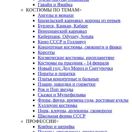
Гавайи и Ямайка
КОСТЮМЫ ПО ТЕМАМ
>
Ангелы и монахи
Бразильский карнавал, короны из перьев
Бурлеск, Канкан, Кабаре
Венецианский карнавал
Киберпанк, Odyssey, Sonata
Кино СССР и Голливуд
Концертные костюмы, смокинги и фраки
Корсеты
Космические костюмы, инопланетяне
Костюмы на праздник - 14 февраля
Новый год: Дед Мороз и Снегурочка
Пираты и пиратки
Платья концертные и бальные
Плащи, накидки и горжетки
Рок и Поп звезды
Сказки и Мультфильмы
Флора, фауна, времена года, ростовые куклы
Хэллоуин костюмы
Цирк, клоуны, арлекины, скоморохи
Школьная форма СССР
ПРОФЕССИИ
>
Ковбои и шерифы
Пилоты, стюардессы, проводники