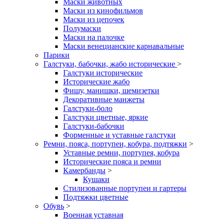
Маски животных
Маски из кинофильмов
Маски из цепочек
Полумаски
Маски на палочке
Маски венецианские карнавальные
Парики
Галстуки, бабочки, жабо исторические
>
Галстуки исторические
Исторические жабо
Фишу, манишки, шемизетки
Декоративные манжеты
Галстуки-боло
Галстуки цветные, яркие
Галстуки-бабочки
Форменные и уставные галстуки
Ремни, пояса, портупеи, кобура, подтяжки
>
Уставные ремни, портупея, кобура
Исторические пояса и ремни
Камербанды
>
Кушаки
Стилизованные портупеи и гартеры
Подтяжки цветные
Обувь
>
Военная уставная