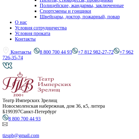
Полицейские, жандармы, заключенные
Спортсмены и гонщики
Швейцары, доктор, пожарный, повар
О нас
Условия сотрудничества
Условия проката
Контакты
Контакты
8 800 700 44 93
+7 812 982-27-72
+7 962
726-35-74
Театр Имперских Зрелищ
Новосмоленская набережная, дом 36, к5, литера
Б
199397
Санкт-Петербург
8 800 700 44 93
tizspb@gmail.com