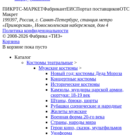
ПИК
РТС-МАРКЕТ
Фабрикант
ЕИС
Портал поставщиков
ОТС
Макрет
199397, Россия, г. Санкт-Петербург, станция метро
«Приморская», Новосмоленская набережная, дом 4
Политика конфиденциальности
© 2008-2026 Фабрика «ТИЗ»
Корзина
В корзине
пока пусто
Каталог
Костюмы театральные
>
Мужские костюмы
>
Новый год: костюмы Деда Мороза
Концертные костюмы
Исторические костюмы
Камзолы, мундиры царской армии,
сюртуки: 18-19 век
Штаны, брюки, шорты
Рубашки сценические и народные
Жилеты мужские
Военная форма 20-го века
Страны, народы мира
Герои кино, сказок, мультфильмов
Униформа