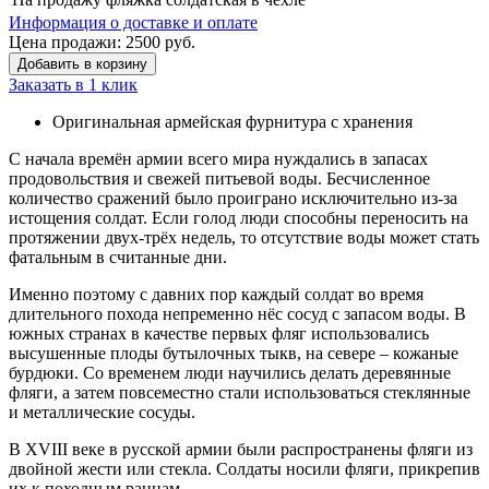
Информация о доставке и оплате
Цена продажи:
2500
руб.
Добавить в корзину
Заказать в 1 клик
Оригинальная армейская фурнитура с хранения
С начала времён армии всего мира нуждались в запасах
продовольствия и свежей питьевой воды. Бесчисленное
количество сражений было проиграно исключительно из-за
истощения солдат. Если голод люди способны переносить на
протяжении двух-трёх недель, то отсутствие воды может стать
фатальным в считанные дни.
Именно поэтому с давних пор каждый солдат во время
длительного похода непременно нёс сосуд с запасом воды. В
южных странах в качестве первых фляг использовались
высушенные плоды бутылочных тыкв, на севере – кожаные
бурдюки. Со временем люди научились делать деревянные
фляги, а затем повсеместно стали использоваться стеклянные
и металлические сосуды.
В XVIII веке в русской армии были распространены фляги из
двойной жести или стекла. Солдаты носили фляги, прикрепив
их к походным ранцам.