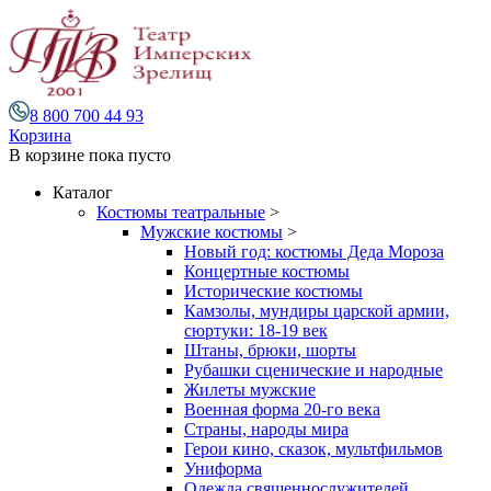
8 800 700 44 93
Корзина
В корзине
пока пусто
Каталог
Костюмы театральные
>
Мужские костюмы
>
Новый год: костюмы Деда Мороза
Концертные костюмы
Исторические костюмы
Камзолы, мундиры царской армии,
сюртуки: 18-19 век
Штаны, брюки, шорты
Рубашки сценические и народные
Жилеты мужские
Военная форма 20-го века
Страны, народы мира
Герои кино, сказок, мультфильмов
Униформа
Одежда священнослужителей