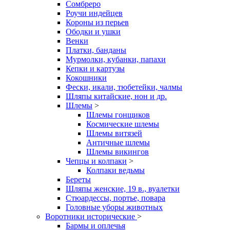
Сомбреро
Роучи индейцев
Короны из перьев
Ободки и ушки
Венки
Платки, банданы
Мурмолки, кубанки, папахи
Кепки и картузы
Кокошники
Фески, икали, тюбетейки, чалмы
Шляпы китайские, нон и др.
Шлемы
>
Шлемы гонщиков
Космические шлемы
Шлемы витязей
Античные шлемы
Шлемы викингов
Чепцы и колпаки
>
Колпаки ведьмы
Береты
Шляпы женские, 19 в., вуалетки
Стюардессы, портье, повара
Головные уборы животных
Воротники исторические
>
Бармы и оплечья