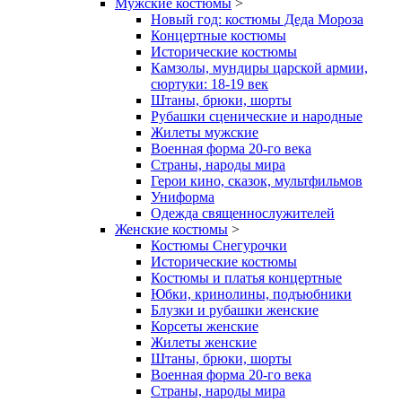
Мужские костюмы
>
Новый год: костюмы Деда Мороза
Концертные костюмы
Исторические костюмы
Камзолы, мундиры царской армии,
сюртуки: 18-19 век
Штаны, брюки, шорты
Рубашки сценические и народные
Жилеты мужские
Военная форма 20-го века
Страны, народы мира
Герои кино, сказок, мультфильмов
Униформа
Одежда священнослужителей
Женские костюмы
>
Костюмы Снегурочки
Исторические костюмы
Костюмы и платья концертные
Юбки, кринолины, подъюбники
Блузки и рубашки женские
Корсеты женские
Жилеты женские
Штаны, брюки, шорты
Военная форма 20-го века
Страны, народы мира