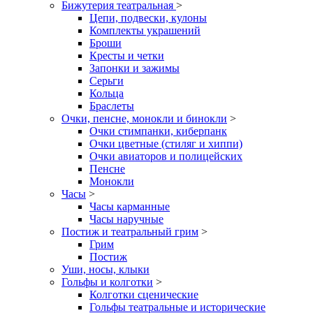
Бижутерия театральная
>
Цепи, подвески, кулоны
Комплекты украшений
Броши
Кресты и четки
Запонки и зажимы
Серьги
Кольца
Браслеты
Очки, пенсне, монокли и бинокли
>
Очки стимпанки, киберпанк
Очки цветные (стиляг и хиппи)
Очки авиаторов и полицейских
Пенсне
Монокли
Часы
>
Часы карманные
Часы наручные
Постиж и театральный грим
>
Грим
Постиж
Уши, носы, клыки
Гольфы и колготки
>
Колготки сценические
Гольфы театральные и исторические