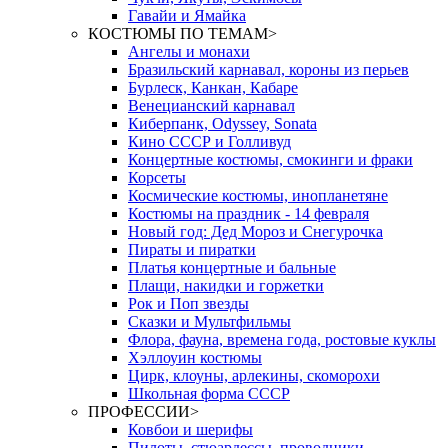
Гавайи и Ямайка
КОСТЮМЫ ПО ТЕМАМ
>
Ангелы и монахи
Бразильский карнавал, короны из перьев
Бурлеск, Канкан, Кабаре
Венецианский карнавал
Киберпанк, Odyssey, Sonata
Кино СССР и Голливуд
Концертные костюмы, смокинги и фраки
Корсеты
Космические костюмы, инопланетяне
Костюмы на праздник - 14 февраля
Новый год: Дед Мороз и Снегурочка
Пираты и пиратки
Платья концертные и бальные
Плащи, накидки и горжетки
Рок и Поп звезды
Сказки и Мультфильмы
Флора, фауна, времена года, ростовые куклы
Хэллоуин костюмы
Цирк, клоуны, арлекины, скоморохи
Школьная форма СССР
ПРОФЕССИИ
>
Ковбои и шерифы
Пилоты, стюардессы, проводники