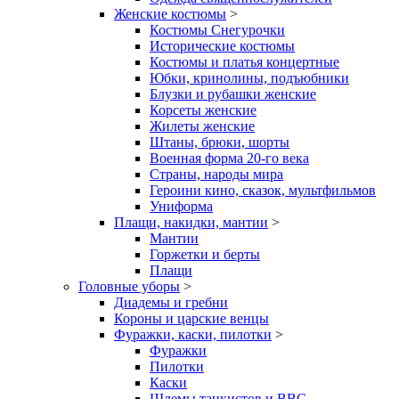
Женские костюмы
>
Костюмы Снегурочки
Исторические костюмы
Костюмы и платья концертные
Юбки, кринолины, подъюбники
Блузки и рубашки женские
Корсеты женские
Жилеты женские
Штаны, брюки, шорты
Военная форма 20-го века
Страны, народы мира
Героини кино, сказок, мультфильмов
Униформа
Плащи, накидки, мантии
>
Мантии
Горжетки и берты
Плащи
Головные уборы
>
Диадемы и гребни
Короны и царские венцы
Фуражки, каски, пилотки
>
Фуражки
Пилотки
Каски
Шлемы танкистов и ВВС