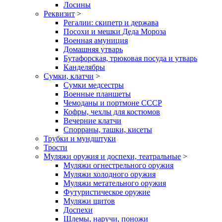
Лосины
Реквизит
>
Регалии: скипетр и держава
Посохи и мешки Деда Мороза
Военная амуниция
Домашняя утварь
Бутафорская, трюковая посуда и утварь
Канделябры
Сумки, клатчи
>
Сумки медсестры
Военные планшеты
Чемоданы и портмоне СССР
Кофры, чехлы для костюмов
Вечерние клатчи
Спорраны, ташки, кисеты
Трубки и мундштуки
Трости
Муляжи оружия и доспехи, театральные
>
Муляжи огнестрельного оружия
Муляжи холодного оружия
Муляжи метательного оружия
Футуристическое оружие
Муляжи щитов
Доспехи
Шлемы, наручи, поножи