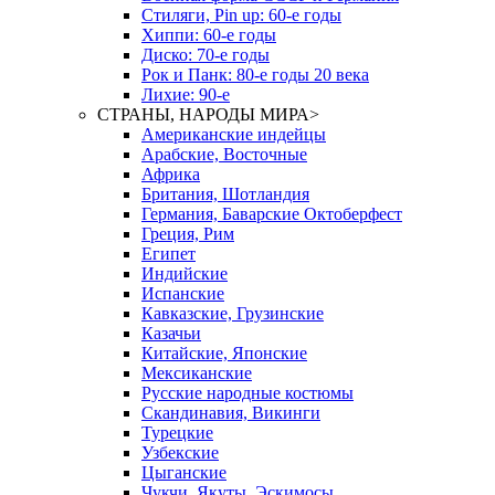
Стиляги, Pin up: 60-е годы
Хиппи: 60-е годы
Диско: 70-е годы
Рок и Панк: 80-е годы 20 века
Лихие: 90-е
СТРАНЫ, НАРОДЫ МИРА
>
Американские индейцы
Арабские, Восточные
Африка
Британия, Шотландия
Германия, Баварские Октоберфест
Греция, Рим
Египет
Индийские
Испанские
Кавказские, Грузинские
Казачьи
Китайские, Японские
Мексиканские
Русские народные костюмы
Скандинавия, Викинги
Турецкие
Узбекские
Цыганские
Чукчи, Якуты, Эскимосы