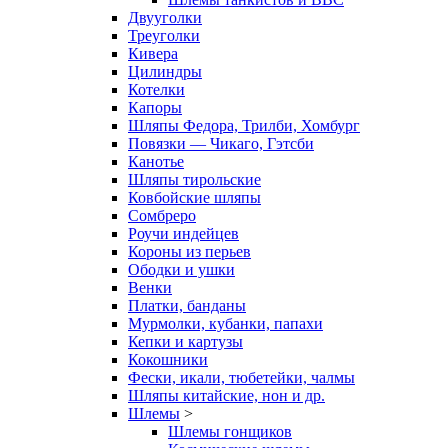
Двууголки
Треуголки
Кивера
Цилиндры
Котелки
Капоры
Шляпы Федора, Трилби, Хомбург
Повязки — Чикаго, Гэтсби
Канотье
Шляпы тирольские
Ковбойские шляпы
Сомбреро
Роучи индейцев
Короны из перьев
Ободки и ушки
Венки
Платки, банданы
Мурмолки, кубанки, папахи
Кепки и картузы
Кокошники
Фески, икали, тюбетейки, чалмы
Шляпы китайские, нон и др.
Шлемы
>
Шлемы гонщиков