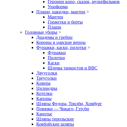
Героини кино, сказок, мультфильмов
Униформа
Плащи, накидки, мантии
>
Мантии
Горжетки и берты
Плащи
Головные уборы
>
Диадемы и гребни
Короны и царские венцы
Фуражки, каски, пилотки
>
Фуражки
Пилотки
Каски
Шлемы танкистов и ВВС
Двууголки
Треуголки
Кивера
Цилиндры
Котелки
Капоры
Шляпы Федора, Трилби, Хомбург
Повязки — Чикаго, Гэтсби
Канотье
Шляпы тирольские
Ковбойские шляпы