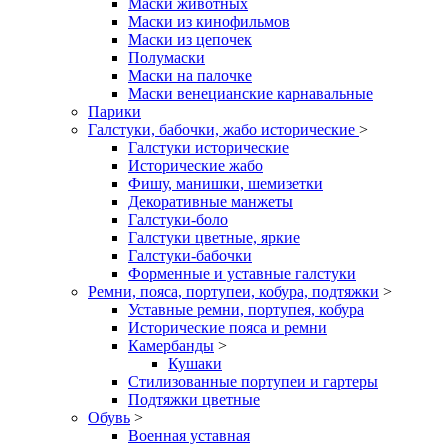
Маски животных
Маски из кинофильмов
Маски из цепочек
Полумаски
Маски на палочке
Маски венецианские карнавальные
Парики
Галстуки, бабочки, жабо исторические
>
Галстуки исторические
Исторические жабо
Фишу, манишки, шемизетки
Декоративные манжеты
Галстуки-боло
Галстуки цветные, яркие
Галстуки-бабочки
Форменные и уставные галстуки
Ремни, пояса, портупеи, кобура, подтяжки
>
Уставные ремни, портупея, кобура
Исторические пояса и ремни
Камербанды
>
Кушаки
Стилизованные портупеи и гартеры
Подтяжки цветные
Обувь
>
Военная уставная