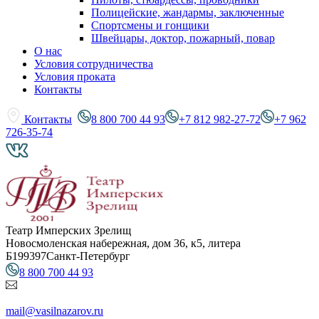
Полицейские, жандармы, заключенные
Спортсмены и гонщики
Швейцары, доктор, пожарный, повар
О нас
Условия сотрудничества
Условия проката
Контакты
Контакты
8 800 700 44 93
+7 812 982-27-72
+7 962
726-35-74
Театр Имперских Зрелищ
Новосмоленская набережная, дом 36, к5, литера
Б
199397
Санкт-Петербург
8 800 700 44 93
mail@vasilnazarov.ru