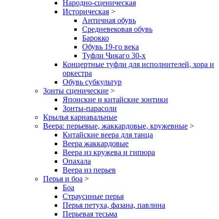
Народно-сценическая
Историческая
>
Античная обувь
Средневековая обувь
Барокко
Обувь 19-го века
Туфли Чикаго 30-х
Концертные туфли для исполнителей, хора и
оркестра
Обувь субкультур
Зонты сценические
>
Японские и китайские зонтики
Зонты-парасоли
Крылья карнавальные
Веера: перьевые, жаккардовые, кружевные
>
Китайские веера для танца
Веера жаккардовые
Веера из кружева и гипюра
Опахала
Веера из перьев
Перья и боа
>
Боа
Страусиные перья
Перья петуха, фазана, павлина
Перьевая тесьма