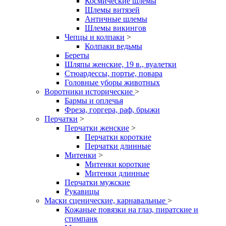
Космические шлемы
Шлемы витязей
Античные шлемы
Шлемы викингов
Чепцы и колпаки
>
Колпаки ведьмы
Береты
Шляпы женские, 19 в., вуалетки
Стюардессы, портье, повара
Головные уборы животных
Воротники исторические
>
Бармы и оплечья
Фреза, горгера, раф, брыжи
Перчатки
>
Перчатки женские
>
Перчатки короткие
Перчатки длинные
Митенки
>
Митенки короткие
Митенки длинные
Перчатки мужские
Рукавицы
Маски сценические, карнавальные
>
Кожаные повязки на глаз, пиратские и
стимпанк