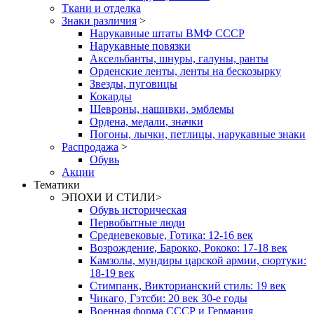
Ткани и отделка
Знаки различия
>
Нарукавные штаты ВМФ СССР
Нарукавные повязки
Аксельбанты, шнуры, галуны, ранты
Орденские ленты, ленты на бескозырку
Звезды, пуговицы
Кокарды
Шевроны, нашивки, эмблемы
Ордена, медали, значки
Погоны, лычки, петлицы, нарукавные знаки
Распродажа
>
Обувь
Акции
Тематики
ЭПОХИ И СТИЛИ
>
Обувь историческая
Первобытные люди
Средневековые, Готика: 12-16 век
Возрождение, Барокко, Рококо: 17-18 век
Камзолы, мундиры царской армии, сюртуки:
18-19 век
Стимпанк, Викторианский стиль: 19 век
Чикаго, Гэтсби: 20 век 30-е годы
Военная форма СССР и Германия