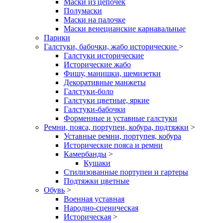
Маски из цепочек
Полумаски
Маски на палочке
Маски венецианские карнавальные
Парики
Галстуки, бабочки, жабо исторические
>
Галстуки исторические
Исторические жабо
Фишу, манишки, шемизетки
Декоративные манжеты
Галстуки-боло
Галстуки цветные, яркие
Галстуки-бабочки
Форменные и уставные галстуки
Ремни, пояса, портупеи, кобура, подтяжки
>
Уставные ремни, портупея, кобура
Исторические пояса и ремни
Камербанды
>
Кушаки
Стилизованные портупеи и гартеры
Подтяжки цветные
Обувь
>
Военная уставная
Народно-сценическая
Историческая
>