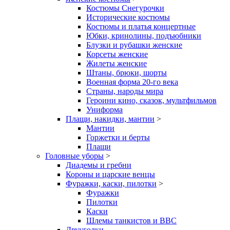
Костюмы Снегурочки
Исторические костюмы
Костюмы и платья концертные
Юбки, кринолины, подъюбники
Блузки и рубашки женские
Корсеты женские
Жилеты женские
Штаны, брюки, шорты
Военная форма 20-го века
Страны, народы мира
Героини кино, сказок, мультфильмов
Униформа
Плащи, накидки, мантии
>
Мантии
Горжетки и берты
Плащи
Головные уборы
>
Диадемы и гребни
Короны и царские венцы
Фуражки, каски, пилотки
>
Фуражки
Пилотки
Каски
Шлемы танкистов и ВВС
Двууголки