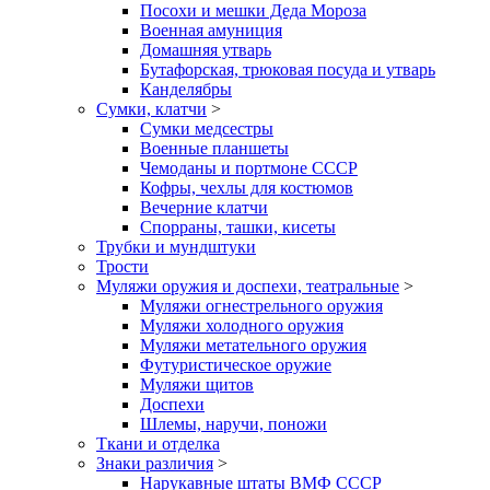
Посохи и мешки Деда Мороза
Военная амуниция
Домашняя утварь
Бутафорская, трюковая посуда и утварь
Канделябры
Сумки, клатчи
>
Сумки медсестры
Военные планшеты
Чемоданы и портмоне СССР
Кофры, чехлы для костюмов
Вечерние клатчи
Спорраны, ташки, кисеты
Трубки и мундштуки
Трости
Муляжи оружия и доспехи, театральные
>
Муляжи огнестрельного оружия
Муляжи холодного оружия
Муляжи метательного оружия
Футуристическое оружие
Муляжи щитов
Доспехи
Шлемы, наручи, поножи
Ткани и отделка
Знаки различия
>
Нарукавные штаты ВМФ СССР