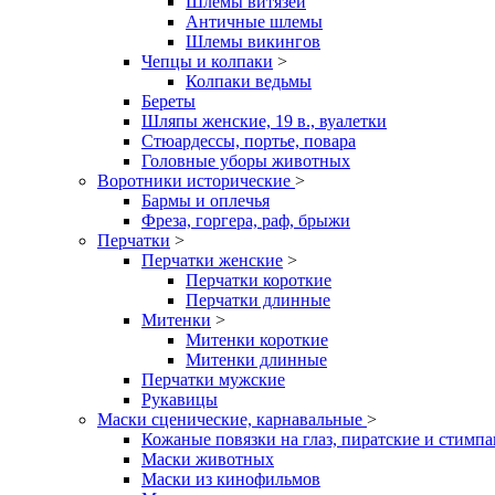
Шлемы витязей
Античные шлемы
Шлемы викингов
Чепцы и колпаки
>
Колпаки ведьмы
Береты
Шляпы женские, 19 в., вуалетки
Стюардессы, портье, повара
Головные уборы животных
Воротники исторические
>
Бармы и оплечья
Фреза, горгера, раф, брыжи
Перчатки
>
Перчатки женские
>
Перчатки короткие
Перчатки длинные
Митенки
>
Митенки короткие
Митенки длинные
Перчатки мужские
Рукавицы
Маски сценические, карнавальные
>
Кожаные повязки на глаз, пиратские и стимп
Маски животных
Маски из кинофильмов