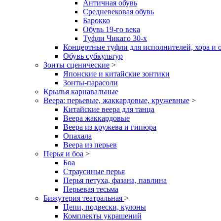
Античная обувь
Средневековая обувь
Барокко
Обувь 19-го века
Туфли Чикаго 30-х
Концертные туфли для исполнителей, хора и 
Обувь субкультур
Зонты сценические
>
Японские и китайские зонтики
Зонты-парасоли
Крылья карнавальные
Веера: перьевые, жаккардовые, кружевные
>
Китайские веера для танца
Веера жаккардовые
Веера из кружева и гипюра
Опахала
Веера из перьев
Перья и боа
>
Боа
Страусиные перья
Перья петуха, фазана, павлина
Перьевая тесьма
Бижутерия театральная
>
Цепи, подвески, кулоны
Комплекты украшений