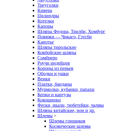
Треуголки
Кивера
Цилиндры
Котелки
Капоры
Шляпы Федора, Трилби, Хомбург
Повязки — Чикаго, Гэтсби
Канотье
Шляпы тирольские
Ковбойские шляпы
Сомбреро
Роучи индейцев
Короны из перьев
Ободки и ушки
Венки
Платки, банданы
Мурмолки, кубанки, папахи
Кепки и картузы
Кокошники
Фески, икали, тюбетейки, чалмы
Шляпы китайские, нон и др.
Шлемы
>
Шлемы гонщиков
Космические шлемы