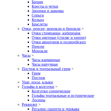
Броши
Кресты и четки
Запонки и зажимы
Серьги
Кольца
Браслеты
Очки, пенсне, монокли и бинокли
>
Очки стимпанки, киберпанк
Очки цветные (стиляг и хиппи)
Очки авиаторов и полицейских
Пенсне
Монокли
Часы
>
Часы карманные
Часы наручные
Постиж и театральный грим
>
Грим
Постиж
Уши, носы, клыки
Гольфы и колготки
>
Колготки сценические
Гольфы театральные и исторические
Лосины
Реквизит
>
Регалии: скипетр и держава