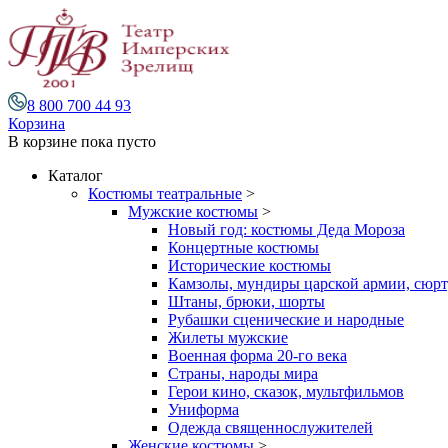
8 800 700 44 93
Корзина
В корзине
пока пусто
Каталог
Костюмы театральные
>
Мужские костюмы
>
Новый год: костюмы Деда Мороза
Концертные костюмы
Исторические костюмы
Камзолы, мундиры царской армии, сюрту
Штаны, брюки, шорты
Рубашки сценические и народные
Жилеты мужские
Военная форма 20-го века
Страны, народы мира
Герои кино, сказок, мультфильмов
Униформа
Одежда священнослужителей
Женские костюмы
>