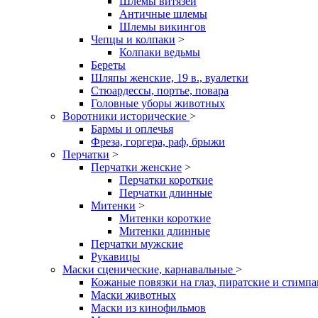
Шлемы витязей
Античные шлемы
Шлемы викингов
Чепцы и колпаки
>
Колпаки ведьмы
Береты
Шляпы женские, 19 в., вуалетки
Стюардессы, портье, повара
Головные уборы животных
Воротники исторические
>
Бармы и оплечья
Фреза, горгера, раф, брыжи
Перчатки
>
Перчатки женские
>
Перчатки короткие
Перчатки длинные
Митенки
>
Митенки короткие
Митенки длинные
Перчатки мужские
Рукавицы
Маски сценические, карнавальные
>
Кожаные повязки на глаз, пиратские и стимп
Маски животных
Маски из кинофильмов