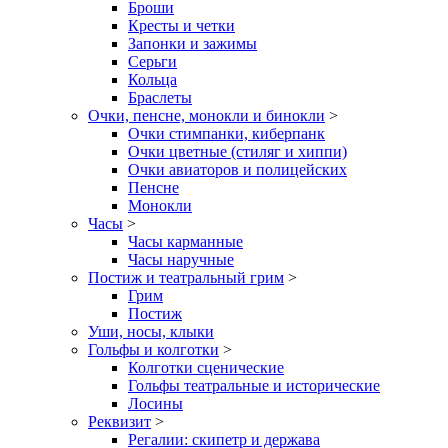
Броши
Кресты и четки
Запонки и зажимы
Серьги
Кольца
Браслеты
Очки, пенсне, монокли и бинокли
>
Очки стимпанки, киберпанк
Очки цветные (стиляг и хиппи)
Очки авиаторов и полицейских
Пенсне
Монокли
Часы
>
Часы карманные
Часы наручные
Постиж и театральный грим
>
Грим
Постиж
Уши, носы, клыки
Гольфы и колготки
>
Колготки сценические
Гольфы театральные и исторические
Лосины
Реквизит
>
Регалии: скипетр и держава