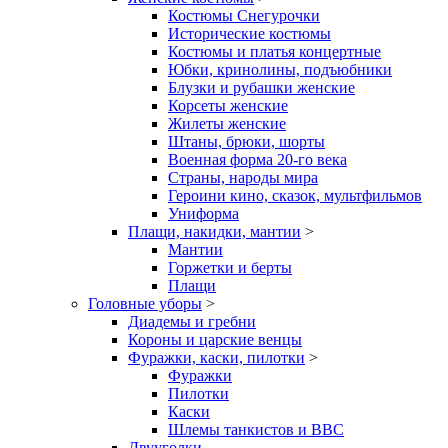
Костюмы Снегурочки
Исторические костюмы
Костюмы и платья концертные
Юбки, кринолины, подъюбники
Блузки и рубашки женские
Корсеты женские
Жилеты женские
Штаны, брюки, шорты
Военная форма 20-го века
Страны, народы мира
Героини кино, сказок, мультфильмов
Униформа
Плащи, накидки, мантии
>
Мантии
Горжетки и берты
Плащи
Головные уборы
>
Диадемы и гребни
Короны и царские венцы
Фуражки, каски, пилотки
>
Фуражки
Пилотки
Каски
Шлемы танкистов и ВВС
Двууголки