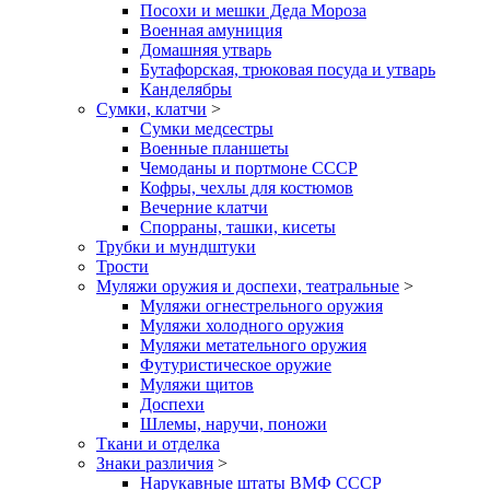
Посохи и мешки Деда Мороза
Военная амуниция
Домашняя утварь
Бутафорская, трюковая посуда и утварь
Канделябры
Сумки, клатчи
>
Сумки медсестры
Военные планшеты
Чемоданы и портмоне СССР
Кофры, чехлы для костюмов
Вечерние клатчи
Спорраны, ташки, кисеты
Трубки и мундштуки
Трости
Муляжи оружия и доспехи, театральные
>
Муляжи огнестрельного оружия
Муляжи холодного оружия
Муляжи метательного оружия
Футуристическое оружие
Муляжи щитов
Доспехи
Шлемы, наручи, поножи
Ткани и отделка
Знаки различия
>
Нарукавные штаты ВМФ СССР