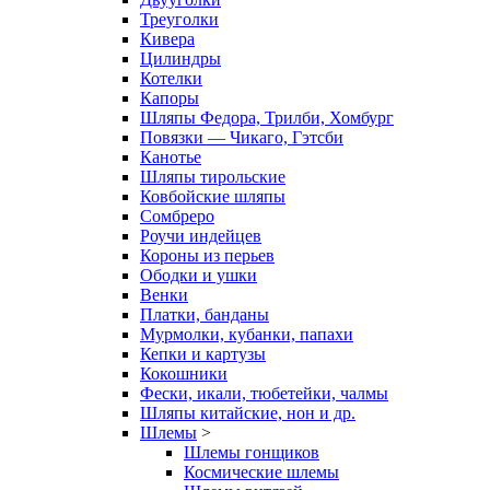
Треуголки
Кивера
Цилиндры
Котелки
Капоры
Шляпы Федора, Трилби, Хомбург
Повязки — Чикаго, Гэтсби
Канотье
Шляпы тирольские
Ковбойские шляпы
Сомбреро
Роучи индейцев
Короны из перьев
Ободки и ушки
Венки
Платки, банданы
Мурмолки, кубанки, папахи
Кепки и картузы
Кокошники
Фески, икали, тюбетейки, чалмы
Шляпы китайские, нон и др.
Шлемы
>
Шлемы гонщиков
Космические шлемы