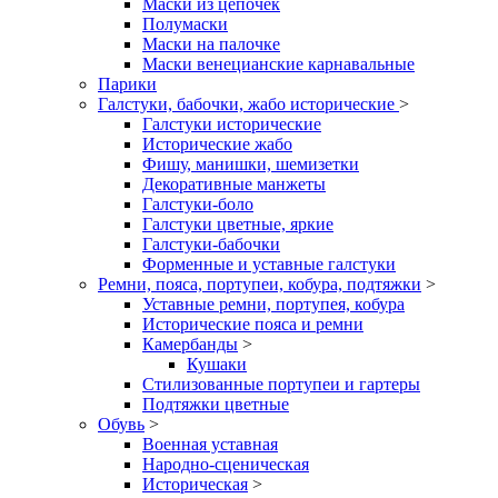
Маски из цепочек
Полумаски
Маски на палочке
Маски венецианские карнавальные
Парики
Галстуки, бабочки, жабо исторические
>
Галстуки исторические
Исторические жабо
Фишу, манишки, шемизетки
Декоративные манжеты
Галстуки-боло
Галстуки цветные, яркие
Галстуки-бабочки
Форменные и уставные галстуки
Ремни, пояса, портупеи, кобура, подтяжки
>
Уставные ремни, портупея, кобура
Исторические пояса и ремни
Камербанды
>
Кушаки
Стилизованные портупеи и гартеры
Подтяжки цветные
Обувь
>
Военная уставная
Народно-сценическая
Историческая
>