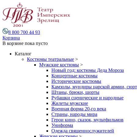
8 800 700 44 93
Корзина
В корзине
пока пусто
Каталог
Костюмы театральные
>
Мужские костюмы
>
Новый год: костюмы Деда Мороза
Концертные костюмы
Исторические костюмы
Камзолы, мундиры царской армии, сюрту
Штаны, брюки, шорты
Рубашки сценические и народные
Жилеты мужские
Военная форма 20-го века
Страны, народы мира
Герои кино, сказок, мультфильмов
Униформа
Одежда священнослужителей
Женские костюмы
>