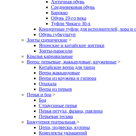
Античная обувь
Средневековая обувь
Барокко
Обувь 19-го века
Туфли Чикаго 30-х
Концертные туфли для исполнителей, хора и 
Обувь субкультур
Зонты сценические
>
Японские и китайские зонтики
Зонты-парасоли
Крылья карнавальные
Веера: перьевые, жаккардовые, кружевные
>
Китайские веера для танца
Веера жаккардовые
Веера из кружева и гипюра
Опахала
Веера из перьев
Перья и боа
>
Боа
Страусиные перья
Перья петуха, фазана, павлина
Перьевая тесьма
Бижутерия театральная
>
Цепи, подвески, кулоны
Комплекты украшений