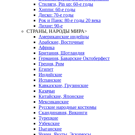
Стиляги, Pin up: 60-е годы
Хиппи: 60-е годы
Диско: 70-е годы
Рок и Панк: 80-е годы 20 века
Лихие: 90-е
СТРАНЫ, НАРОДЫ МИРА
>
Американские индейцы
Арабские, Восточные
Африка
Британия, Шотландия
Германия, Баварские Октоберфест
Греция, Рим
Египет
Индийские
Испанские
Кавказские, Грузинские
Казачьи
Китайские, Японские
Мексиканские
Русские народные костюмы
Скандинавия, Викинги
Турецкие
Узбекские
Цыганские
Чукчи, Якуты, Эскимосы