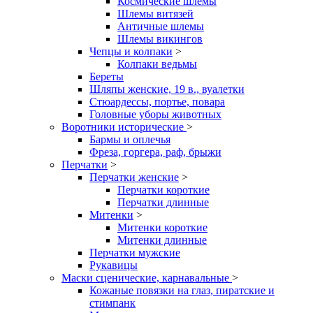
Космические шлемы
Шлемы витязей
Античные шлемы
Шлемы викингов
Чепцы и колпаки
>
Колпаки ведьмы
Береты
Шляпы женские, 19 в., вуалетки
Стюардессы, портье, повара
Головные уборы животных
Воротники исторические
>
Бармы и оплечья
Фреза, горгера, раф, брыжи
Перчатки
>
Перчатки женские
>
Перчатки короткие
Перчатки длинные
Митенки
>
Митенки короткие
Митенки длинные
Перчатки мужские
Рукавицы
Маски сценические, карнавальные
>
Кожаные повязки на глаз, пиратские и
стимпанк