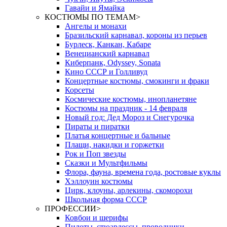
Гавайи и Ямайка
КОСТЮМЫ ПО ТЕМАМ
>
Ангелы и монахи
Бразильский карнавал, короны из перьев
Бурлеск, Канкан, Кабаре
Венецианский карнавал
Киберпанк, Odyssey, Sonata
Кино СССР и Голливуд
Концертные костюмы, смокинги и фраки
Корсеты
Космические костюмы, инопланетяне
Костюмы на праздник - 14 февраля
Новый год: Дед Мороз и Снегурочка
Пираты и пиратки
Платья концертные и бальные
Плащи, накидки и горжетки
Рок и Поп звезды
Сказки и Мультфильмы
Флора, фауна, времена года, ростовые куклы
Хэллоуин костюмы
Цирк, клоуны, арлекины, скоморохи
Школьная форма СССР
ПРОФЕССИИ
>
Ковбои и шерифы
Пилоты, стюардессы, проводники