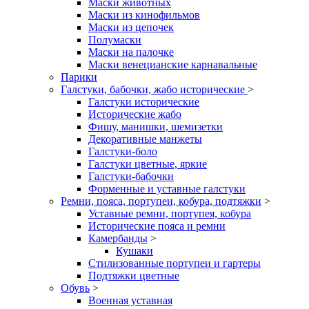
Маски животных
Маски из кинофильмов
Маски из цепочек
Полумаски
Маски на палочке
Маски венецианские карнавальные
Парики
Галстуки, бабочки, жабо исторические
>
Галстуки исторические
Исторические жабо
Фишу, манишки, шемизетки
Декоративные манжеты
Галстуки-боло
Галстуки цветные, яркие
Галстуки-бабочки
Форменные и уставные галстуки
Ремни, пояса, портупеи, кобура, подтяжки
>
Уставные ремни, портупея, кобура
Исторические пояса и ремни
Камербанды
>
Кушаки
Стилизованные портупеи и гартеры
Подтяжки цветные
Обувь
>
Военная уставная