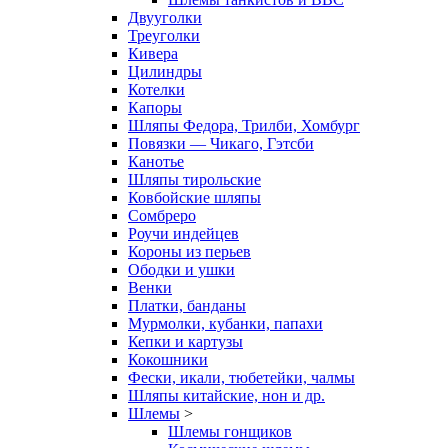
Двууголки
Треуголки
Кивера
Цилиндры
Котелки
Капоры
Шляпы Федора, Трилби, Хомбург
Повязки — Чикаго, Гэтсби
Канотье
Шляпы тирольские
Ковбойские шляпы
Сомбреро
Роучи индейцев
Короны из перьев
Ободки и ушки
Венки
Платки, банданы
Мурмолки, кубанки, папахи
Кепки и картузы
Кокошники
Фески, икали, тюбетейки, чалмы
Шляпы китайские, нон и др.
Шлемы
>
Шлемы гонщиков