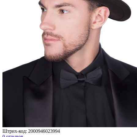
Штрих-код:
2000946023994
0
отзывов