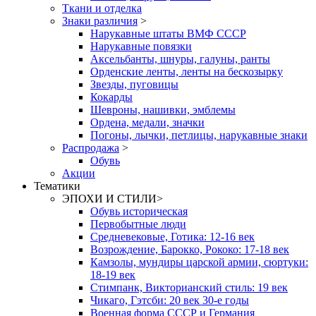
Ткани и отделка
Знаки различия
>
Нарукавные штаты ВМФ СССР
Нарукавные повязки
Аксельбанты, шнуры, галуны, ранты
Орденские ленты, ленты на бескозырку
Звезды, пуговицы
Кокарды
Шевроны, нашивки, эмблемы
Ордена, медали, значки
Погоны, лычки, петлицы, нарукавные знаки
Распродажа
>
Обувь
Акции
Тематики
ЭПОХИ И СТИЛИ
>
Обувь историческая
Первобытные люди
Средневековые, Готика: 12-16 век
Возрождение, Барокко, Рококо: 17-18 век
Камзолы, мундиры царской армии, сюртуки:
18-19 век
Стимпанк, Викторианский стиль: 19 век
Чикаго, Гэтсби: 20 век 30-е годы
Военная форма СССР и Германия