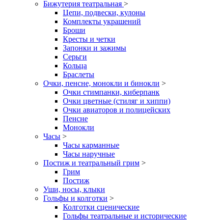
Бижутерия театральная
>
Цепи, подвески, кулоны
Комплекты украшений
Броши
Кресты и четки
Запонки и зажимы
Серьги
Кольца
Браслеты
Очки, пенсне, монокли и бинокли
>
Очки стимпанки, киберпанк
Очки цветные (стиляг и хиппи)
Очки авиаторов и полицейских
Пенсне
Монокли
Часы
>
Часы карманные
Часы наручные
Постиж и театральный грим
>
Грим
Постиж
Уши, носы, клыки
Гольфы и колготки
>
Колготки сценические
Гольфы театральные и исторические