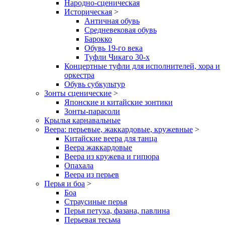
Народно-сценическая
Историческая
>
Античная обувь
Средневековая обувь
Барокко
Обувь 19-го века
Туфли Чикаго 30-х
Концертные туфли для исполнителей, хора и
оркестра
Обувь субкультур
Зонты сценические
>
Японские и китайские зонтики
Зонты-парасоли
Крылья карнавальные
Веера: перьевые, жаккардовые, кружевные
>
Китайские веера для танца
Веера жаккардовые
Веера из кружева и гипюра
Опахала
Веера из перьев
Перья и боа
>
Боа
Страусиные перья
Перья петуха, фазана, павлина
Перьевая тесьма