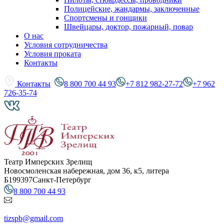
Полицейские, жандармы, заключенные
Спортсмены и гонщики
Швейцары, доктор, пожарный, повар
О нас
Условия сотрудничества
Условия проката
Контакты
Контакты
8 800 700 44 93
+7 812 982-27-72
+7 962
726-35-74
Театр Имперских Зрелищ
Новосмоленская набережная, дом 36, к5, литера
Б
199397
Санкт-Петербург
8 800 700 44 93
tizspb@gmail.com