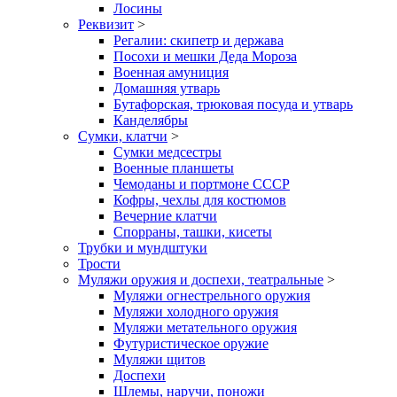
Лосины
Реквизит
>
Регалии: скипетр и держава
Посохи и мешки Деда Мороза
Военная амуниция
Домашняя утварь
Бутафорская, трюковая посуда и утварь
Канделябры
Сумки, клатчи
>
Сумки медсестры
Военные планшеты
Чемоданы и портмоне СССР
Кофры, чехлы для костюмов
Вечерние клатчи
Спорраны, ташки, кисеты
Трубки и мундштуки
Трости
Муляжи оружия и доспехи, театральные
>
Муляжи огнестрельного оружия
Муляжи холодного оружия
Муляжи метательного оружия
Футуристическое оружие
Муляжи щитов
Доспехи
Шлемы, наручи, поножи