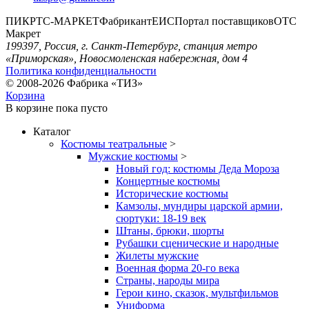
ПИК
РТС-МАРКЕТ
Фабрикант
ЕИС
Портал поставщиков
ОТС
Макрет
199397, Россия, г. Санкт-Петербург, станция метро
«Приморская», Новосмоленская набережная, дом 4
Политика конфиденциальности
© 2008-2026 Фабрика «ТИЗ»
Корзина
В корзине
пока пусто
Каталог
Костюмы театральные
>
Мужские костюмы
>
Новый год: костюмы Деда Мороза
Концертные костюмы
Исторические костюмы
Камзолы, мундиры царской армии,
сюртуки: 18-19 век
Штаны, брюки, шорты
Рубашки сценические и народные
Жилеты мужские
Военная форма 20-го века
Страны, народы мира
Герои кино, сказок, мультфильмов
Униформа