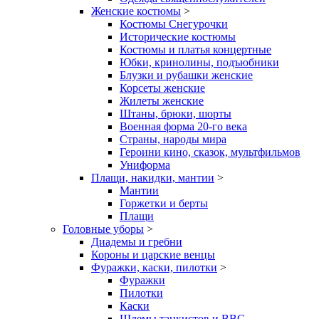
Женские костюмы
>
Костюмы Снегурочки
Исторические костюмы
Костюмы и платья концертные
Юбки, кринолины, подъюбники
Блузки и рубашки женские
Корсеты женские
Жилеты женские
Штаны, брюки, шорты
Военная форма 20-го века
Страны, народы мира
Героини кино, сказок, мультфильмов
Униформа
Плащи, накидки, мантии
>
Мантии
Горжетки и берты
Плащи
Головные уборы
>
Диадемы и гребни
Короны и царские венцы
Фуражки, каски, пилотки
>
Фуражки
Пилотки
Каски
Шлемы танкистов и ВВС