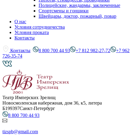
Полицейские, жандармы, заключенные
Спортсмены и гонщики
Швейцары, доктор, пожарный, повар
О нас
Условия сотрудничества
Условия проката
Контакты
Контакты
8 800 700 44 93
+7 812 982-27-72
+7 962
726-35-74
Театр Имперских Зрелищ
Новосмоленская набережная, дом 36, к5, литера
Б
199397
Санкт-Петербург
8 800 700 44 93
tizspb@gmail.com