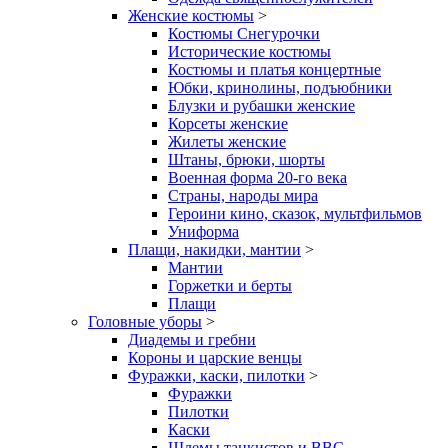
Женские костюмы
>
Костюмы Снегурочки
Исторические костюмы
Костюмы и платья концертные
Юбки, кринолины, подъюбники
Блузки и рубашки женские
Корсеты женские
Жилеты женские
Штаны, брюки, шорты
Военная форма 20-го века
Страны, народы мира
Героини кино, сказок, мультфильмов
Униформа
Плащи, накидки, мантии
>
Мантии
Горжетки и берты
Плащи
Головные уборы
>
Диадемы и гребни
Короны и царские венцы
Фуражки, каски, пилотки
>
Фуражки
Пилотки
Каски
Шлемы танкистов и ВВС