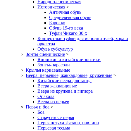
Народно-сценическая
Историческая
>
Античная обувь
Средневековая обувь
Барокко
Обувь 19-го века
Туфли Чикаго 30-х
Концертные туфли для исполнителей, хора и
оркестра
Обувь субкультур
Зонты сценические
>
Японские и китайские зонтики
Зонты-парасоли
Крылья карнавальные
Веера: перьевые, жаккардовые, кружевные
>
Китайские веера для танца
Веера жаккардовые
Веера из кружева и гипюра
Опахала
Веера из перьев
Перья и боа
>
Боа
Страусиные перья
Перья петуха, фазана, павлина
Перьевая тесьма