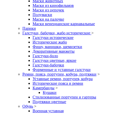
Маски животных
Маски из кинофильмов
Маски из цепочек
Полумаски
Маски на палочке
Маски венецианские карнавальные
Парики
Галстуки, бабочки, жабо исторические
>
Галстуки исторические
Исторические жабо
Фишу, манишки, шемизетки
Декоративные манжеты
Галстуки-боло
Галстуки цветные, яркие
Галстуки-бабочки
Форменные и уставные галстуки
Ремни, пояса, портупеи, кобура, подтяжки
>
Уставные ремни, портупея, кобура
Исторические пояса и ремни
Камербанды
>
Кушаки
Стилизованные портупеи и гартеры
Подтяжки цветные
Обувь
>
Военная уставная