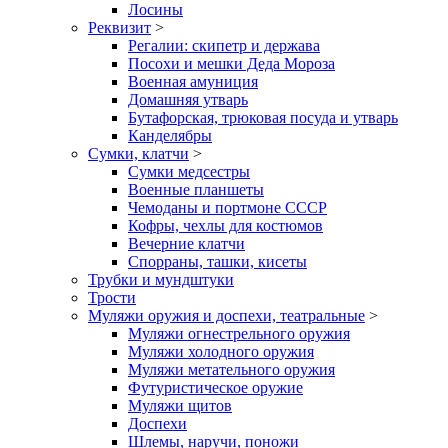
Лосины
Реквизит
>
Регалии: скипетр и держава
Посохи и мешки Деда Мороза
Военная амуниция
Домашняя утварь
Бутафорская, трюковая посуда и утварь
Канделябры
Сумки, клатчи
>
Сумки медсестры
Военные планшеты
Чемоданы и портмоне СССР
Кофры, чехлы для костюмов
Вечерние клатчи
Спорраны, ташки, кисеты
Трубки и мундштуки
Трости
Муляжи оружия и доспехи, театральные
>
Муляжи огнестрельного оружия
Муляжи холодного оружия
Муляжи метательного оружия
Футуристическое оружие
Муляжи щитов
Доспехи
Шлемы, наручи, поножи