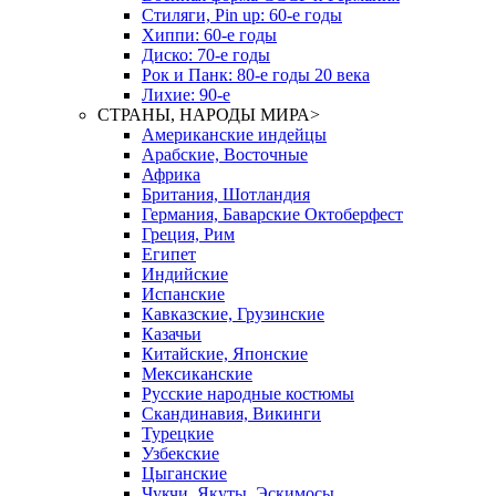
Стиляги, Pin up: 60-е годы
Хиппи: 60-е годы
Диско: 70-е годы
Рок и Панк: 80-е годы 20 века
Лихие: 90-е
СТРАНЫ, НАРОДЫ МИРА
>
Американские индейцы
Арабские, Восточные
Африка
Британия, Шотландия
Германия, Баварские Октоберфест
Греция, Рим
Египет
Индийские
Испанские
Кавказские, Грузинские
Казачьи
Китайские, Японские
Мексиканские
Русские народные костюмы
Скандинавия, Викинги
Турецкие
Узбекские
Цыганские
Чукчи, Якуты, Эскимосы