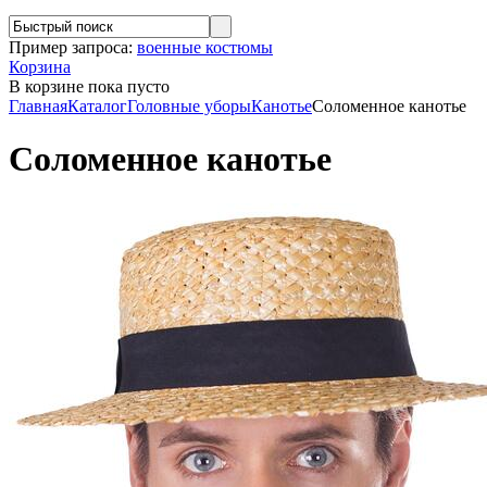
Пример запроса:
военные костюмы
Корзина
В корзине
пока пусто
Главная
Каталог
Головные уборы
Канотье
Соломенное канотье
Соломенное канотье