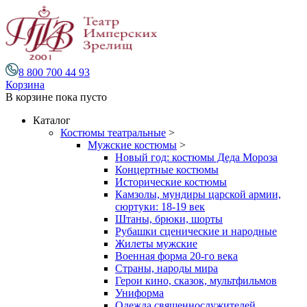
8 800 700 44 93
Корзина
В корзине
пока пусто
Каталог
Костюмы театральные
>
Мужские костюмы
>
Новый год: костюмы Деда Мороза
Концертные костюмы
Исторические костюмы
Камзолы, мундиры царской армии,
сюртуки: 18-19 век
Штаны, брюки, шорты
Рубашки сценические и народные
Жилеты мужские
Военная форма 20-го века
Страны, народы мира
Герои кино, сказок, мультфильмов
Униформа
Одежда священнослужителей