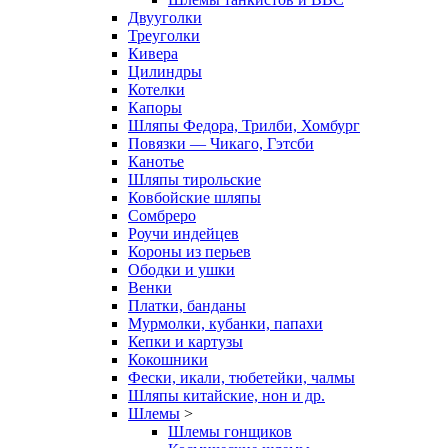
Двууголки
Треуголки
Кивера
Цилиндры
Котелки
Капоры
Шляпы Федора, Трилби, Хомбург
Повязки — Чикаго, Гэтсби
Канотье
Шляпы тирольские
Ковбойские шляпы
Сомбреро
Роучи индейцев
Короны из перьев
Ободки и ушки
Венки
Платки, банданы
Мурмолки, кубанки, папахи
Кепки и картузы
Кокошники
Фески, икали, тюбетейки, чалмы
Шляпы китайские, нон и др.
Шлемы
>
Шлемы гонщиков