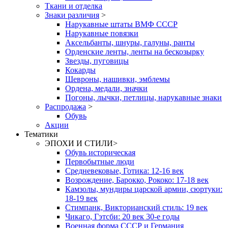
Ткани и отделка
Знаки различия
>
Нарукавные штаты ВМФ СССР
Нарукавные повязки
Аксельбанты, шнуры, галуны, ранты
Орденские ленты, ленты на бескозырку
Звезды, пуговицы
Кокарды
Шевроны, нашивки, эмблемы
Ордена, медали, значки
Погоны, лычки, петлицы, нарукавные знаки
Распродажа
>
Обувь
Акции
Тематики
ЭПОХИ И СТИЛИ
>
Обувь историческая
Первобытные люди
Средневековые, Готика: 12-16 век
Возрождение, Барокко, Рококо: 17-18 век
Камзолы, мундиры царской армии, сюртуки:
18-19 век
Стимпанк, Викторианский стиль: 19 век
Чикаго, Гэтсби: 20 век 30-е годы
Военная форма СССР и Германия