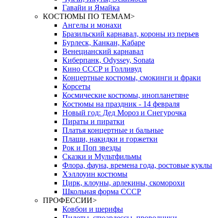
Гавайи и Ямайка
КОСТЮМЫ ПО ТЕМАМ
>
Ангелы и монахи
Бразильский карнавал, короны из перьев
Бурлеск, Канкан, Кабаре
Венецианский карнавал
Киберпанк, Odyssey, Sonata
Кино СССР и Голливуд
Концертные костюмы, смокинги и фраки
Корсеты
Космические костюмы, инопланетяне
Костюмы на праздник - 14 февраля
Новый год: Дед Мороз и Снегурочка
Пираты и пиратки
Платья концертные и бальные
Плащи, накидки и горжетки
Рок и Поп звезды
Сказки и Мультфильмы
Флора, фауна, времена года, ростовые куклы
Хэллоуин костюмы
Цирк, клоуны, арлекины, скоморохи
Школьная форма СССР
ПРОФЕССИИ
>
Ковбои и шерифы
Пилоты, стюардессы, проводники