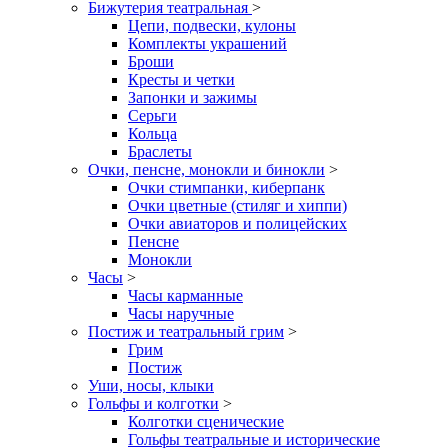
Бижутерия театральная
>
Цепи, подвески, кулоны
Комплекты украшений
Броши
Кресты и четки
Запонки и зажимы
Серьги
Кольца
Браслеты
Очки, пенсне, монокли и бинокли
>
Очки стимпанки, киберпанк
Очки цветные (стиляг и хиппи)
Очки авиаторов и полицейских
Пенсне
Монокли
Часы
>
Часы карманные
Часы наручные
Постиж и театральный грим
>
Грим
Постиж
Уши, носы, клыки
Гольфы и колготки
>
Колготки сценические
Гольфы театральные и исторические