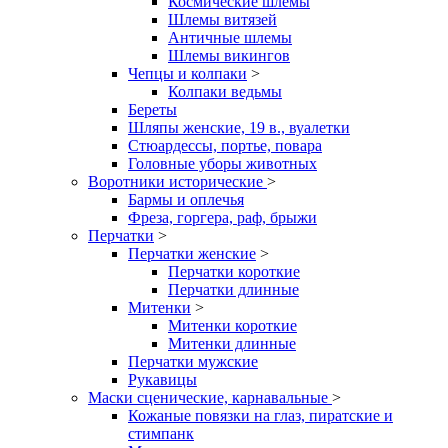
Космические шлемы
Шлемы витязей
Античные шлемы
Шлемы викингов
Чепцы и колпаки
>
Колпаки ведьмы
Береты
Шляпы женские, 19 в., вуалетки
Стюардессы, портье, повара
Головные уборы животных
Воротники исторические
>
Бармы и оплечья
Фреза, горгера, раф, брыжи
Перчатки
>
Перчатки женские
>
Перчатки короткие
Перчатки длинные
Митенки
>
Митенки короткие
Митенки длинные
Перчатки мужские
Рукавицы
Маски сценические, карнавальные
>
Кожаные повязки на глаз, пиратские и
стимпанк