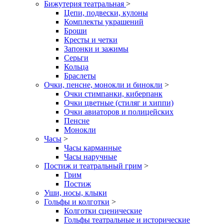
Бижутерия театральная
>
Цепи, подвески, кулоны
Комплекты украшений
Броши
Кресты и четки
Запонки и зажимы
Серьги
Кольца
Браслеты
Очки, пенсне, монокли и бинокли
>
Очки стимпанки, киберпанк
Очки цветные (стиляг и хиппи)
Очки авиаторов и полицейских
Пенсне
Монокли
Часы
>
Часы карманные
Часы наручные
Постиж и театральный грим
>
Грим
Постиж
Уши, носы, клыки
Гольфы и колготки
>
Колготки сценические
Гольфы театральные и исторические