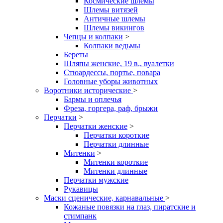
Космические шлемы
Шлемы витязей
Античные шлемы
Шлемы викингов
Чепцы и колпаки
>
Колпаки ведьмы
Береты
Шляпы женские, 19 в., вуалетки
Стюардессы, портье, повара
Головные уборы животных
Воротники исторические
>
Бармы и оплечья
Фреза, горгера, раф, брыжи
Перчатки
>
Перчатки женские
>
Перчатки короткие
Перчатки длинные
Митенки
>
Митенки короткие
Митенки длинные
Перчатки мужские
Рукавицы
Маски сценические, карнавальные
>
Кожаные повязки на глаз, пиратские и
стимпанк