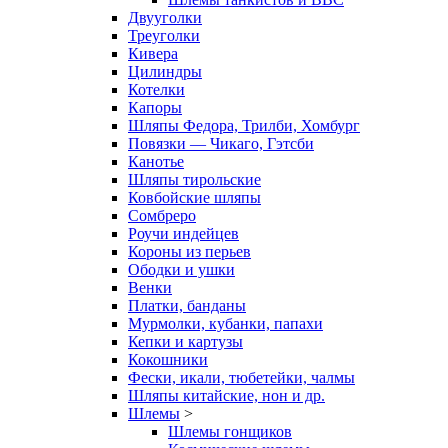
Двууголки
Треуголки
Кивера
Цилиндры
Котелки
Капоры
Шляпы Федора, Трилби, Хомбург
Повязки — Чикаго, Гэтсби
Канотье
Шляпы тирольские
Ковбойские шляпы
Сомбреро
Роучи индейцев
Короны из перьев
Ободки и ушки
Венки
Платки, банданы
Мурмолки, кубанки, папахи
Кепки и картузы
Кокошники
Фески, икали, тюбетейки, чалмы
Шляпы китайские, нон и др.
Шлемы
>
Шлемы гонщиков