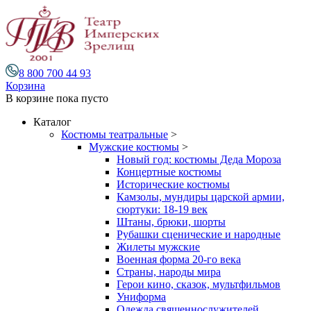
8 800 700 44 93
Корзина
В корзине
пока пусто
Каталог
Костюмы театральные
>
Мужские костюмы
>
Новый год: костюмы Деда Мороза
Концертные костюмы
Исторические костюмы
Камзолы, мундиры царской армии,
сюртуки: 18-19 век
Штаны, брюки, шорты
Рубашки сценические и народные
Жилеты мужские
Военная форма 20-го века
Страны, народы мира
Герои кино, сказок, мультфильмов
Униформа
Одежда священнослужителей