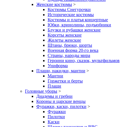
Женские костюмы
>
Костюмы Снегурочки
Исторические костюмы
Костюмы и платья концертные
Юбки, кринолины, подъюбники
Блузки и рубашки женские
Корсеты женские
Жилеты женские
Штаны, брюки, шорты
Военная форма 20-го века
Страны, народы мира
Героини кино, сказок, мультфильмов
Униформа
Плащи, накидки, мантии
>
Мантии
Горжетки и берты
Плащи
Головные уборы
>
Диадемы и гребни
Короны и царские венцы
Фуражки, каски, пилотки
>
Фуражки
Пилотки
Каски
Шлемы танкистов и ВВС