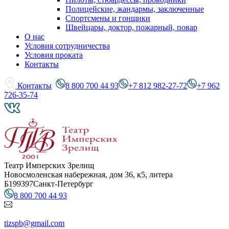
Полицейские, жандармы, заключенные
Спортсмены и гонщики
Швейцары, доктор, пожарный, повар
О нас
Условия сотрудничества
Условия проката
Контакты
Контакты
8 800 700 44 93
+7 812 982-27-72
+7 962
726-35-74
Театр Имперских Зрелищ
Новосмоленская набережная, дом 36, к5, литера
Б
199397
Санкт-Петербург
8 800 700 44 93
tizspb@gmail.com