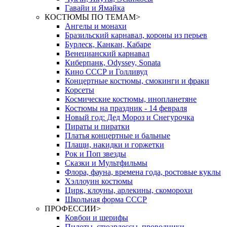
Гавайи и Ямайка
КОСТЮМЫ ПО ТЕМАМ
>
Ангелы и монахи
Бразильский карнавал, короны из перьев
Бурлеск, Канкан, Кабаре
Венецианский карнавал
Киберпанк, Odyssey, Sonata
Кино СССР и Голливуд
Концертные костюмы, смокинги и фраки
Корсеты
Космические костюмы, инопланетяне
Костюмы на праздник - 14 февраля
Новый год: Дед Мороз и Снегурочка
Пираты и пиратки
Платья концертные и бальные
Плащи, накидки и горжетки
Рок и Поп звезды
Сказки и Мультфильмы
Флора, фауна, времена года, ростовые куклы
Хэллоуин костюмы
Цирк, клоуны, арлекины, скоморохи
Школьная форма СССР
ПРОФЕССИИ
>
Ковбои и шерифы
Пилоты, стюардессы, проводники