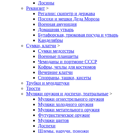
Лосины
Реквизит
>
Регалии: скипетр и держава
Посохи и мешки Деда Мороза
Военная амуниция
Домашняя утварь
Бутафорская, трюковая посуда и утварь
Канделябры
Сумки, клатчи
>
Сумки медсестры
Военные планшеты
Чемоданы и портмоне СССР
Кофры, чехлы для костюмов
Вечерние клатчи
Спорраны, ташки, кисеты
Трубки и мундштуки
Трости
Муляжи оружия и доспехи, театральные
>
Муляжи огнестрельного оружия
Муляжи холодного оружия
Муляжи метательного оружия
Футуристическое оружие
Муляжи щитов
Доспехи
Шлемы, наручи, поножи