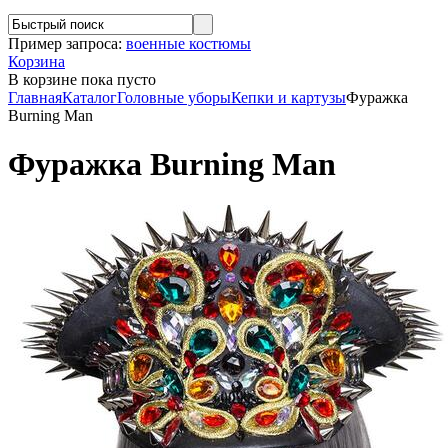
Пример запроса:
военные костюмы
Корзина
В корзине
пока пусто
Главная
Каталог
Головные уборы
Кепки и картузы
Фуражка
Burning Man
Фуражка Burning Man