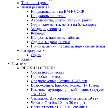
Ткани и отделка
Знаки различия
>
Нарукавные штаты ВМФ СССР
Нарукавные повязки
Аксельбанты, шнуры, галуны, ранты
Орденские ленты, ленты на бескозырку
Звезды, пуговицы
Кокарды
Шевроны, нашивки, эмблемы
Ордена, медали, значки
Погоны, лычки, петлицы, нарукавные знаки
Распродажа
>
Обувь
Акции
Тематики
ЭПОХИ И СТИЛИ
>
Обувь историческая
Первобытные люди
Средневековые, Готика: 12-16 век
Возрождение, Барокко, Рококо: 17-18 век
Камзолы, мундиры царской армии, сюртуки:
18-19 век
Стимпанк, Викторианский стиль: 19 век
Чикаго, Гэтсби: 20 век 30-е годы
Военная форма СССР и Германия