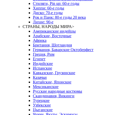
Стиляги, Pin up: 60-е годы
Хиппи: 60-е годы
Диско: 70-е годы
Рок и Панк: 80-е годы 20 века
Лихие: 90-е
СТРАНЫ, НАРОДЫ МИРА
>
Американские индейцы
Арабские, Восточные
Африка
Британия, Шотландия
Германия, Баварские Октоберфест
Греция, Рим
Египет
Индийские
Испанские
Кавказские, Грузинские
Казачьи
Китайские, Японские
Мексиканские
Русские народные костюмы
Скандинавия, Викинги
Турецкие
Узбекские
Цыганские
Чукчи, Якуты, Эскимосы