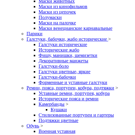
Маски животных
Маски из кинофильмов
Маски из цепочек
Полумаски
Маски на палочке
Маски венецианские карнавальные
Парики
Галстуки, бабочки, жабо исторические
>
Галстуки исторические
Исторические жабо
Фишу, манишки, шемизетки
Декоративные манжеты
Галстуки-боло
Галстуки цветные, яркие
Галстуки-бабочки
Форменные и уставные галстуки
Ремни, пояса, портупеи, кобура, подтяжки
>
Уставные ремни, портупея, кобура
Исторические пояса и ремни
Камербанды
>
Кушаки
Стилизованные портупеи и гартеры
Подтяжки цветные
Обувь
>
Военная уставная