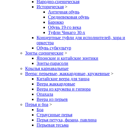
Народно-сценическая
Историческая
>
Античная обувь
Средневековая обувь
Барокко
Обувь 19-го века
Туфли Чикаго 30-х
Концертные туфли для исполнителей, хора и
оркестра
Обувь субкультур
Зонты сценические
>
Японские и китайские зонтики
Зонты-парасоли
Крылья карнавальные
Веера: перьевые, жаккардовые, кружевные
>
Китайские веера для танца
Веера жаккардовые
Веера из кружева и гипюра
Опахала
Веера из перьев
Перья и боа
>
Боа
Страусиные перья
Перья петуха, фазана, павлина
Перьевая тесьма