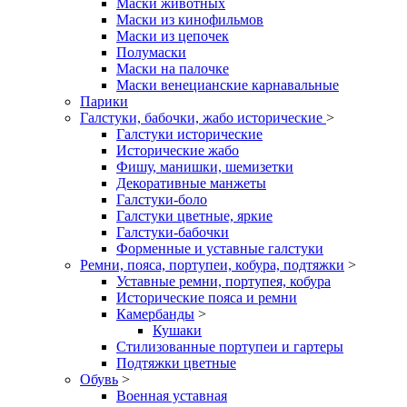
Маски животных
Маски из кинофильмов
Маски из цепочек
Полумаски
Маски на палочке
Маски венецианские карнавальные
Парики
Галстуки, бабочки, жабо исторические
>
Галстуки исторические
Исторические жабо
Фишу, манишки, шемизетки
Декоративные манжеты
Галстуки-боло
Галстуки цветные, яркие
Галстуки-бабочки
Форменные и уставные галстуки
Ремни, пояса, портупеи, кобура, подтяжки
>
Уставные ремни, портупея, кобура
Исторические пояса и ремни
Камербанды
>
Кушаки
Стилизованные портупеи и гартеры
Подтяжки цветные
Обувь
>
Военная уставная