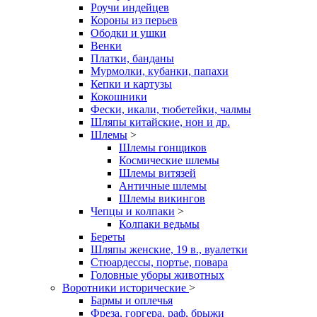
Роучи индейцев
Короны из перьев
Ободки и ушки
Венки
Платки, банданы
Мурмолки, кубанки, папахи
Кепки и картузы
Кокошники
Фески, икали, тюбетейки, чалмы
Шляпы китайские, нон и др.
Шлемы
>
Шлемы гонщиков
Космические шлемы
Шлемы витязей
Античные шлемы
Шлемы викингов
Чепцы и колпаки
>
Колпаки ведьмы
Береты
Шляпы женские, 19 в., вуалетки
Стюардессы, портье, повара
Головные уборы животных
Воротники исторические
>
Бармы и оплечья
Фреза, горгера, раф, брыжи