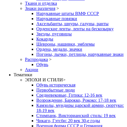
Ткани и отделка
Знаки различия
>
Нарукавные штаты ВМФ СССР
Нарукавные повязки
Аксельбанты, шнуры, галуны, ранты
Орденские ленты, ленты на бескозырку
Звезды, пуговицы
Кокарды
Шевроны, нашивки, эмблемы
Ордена, медали, значки
Погоны, лычки, петлицы, нарукавные знаки
Распродажа
>
Обувь
Акции
Тематики
ЭПОХИ И СТИЛИ
>
Обувь историческая
Первобытные люди
Средневековые, Готика: 12-16 век
Возрождение, Барокко, Рококо: 17-18 век
Камзолы, мундиры царской армии, сюртуки:
18-19 век
Стимпанк, Викторианский стиль: 19 век
Чикаго, Гэтсби: 20 век 30-е годы
Военная форма СССР и Германия