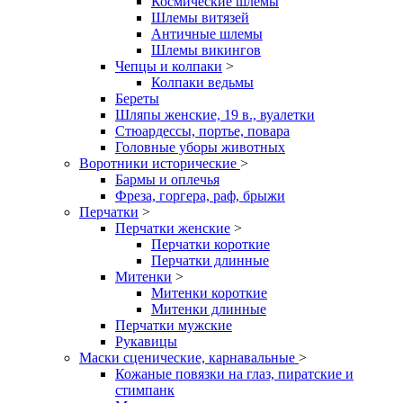
Космические шлемы
Шлемы витязей
Античные шлемы
Шлемы викингов
Чепцы и колпаки
>
Колпаки ведьмы
Береты
Шляпы женские, 19 в., вуалетки
Стюардессы, портье, повара
Головные уборы животных
Воротники исторические
>
Бармы и оплечья
Фреза, горгера, раф, брыжи
Перчатки
>
Перчатки женские
>
Перчатки короткие
Перчатки длинные
Митенки
>
Митенки короткие
Митенки длинные
Перчатки мужские
Рукавицы
Маски сценические, карнавальные
>
Кожаные повязки на глаз, пиратские и
стимпанк