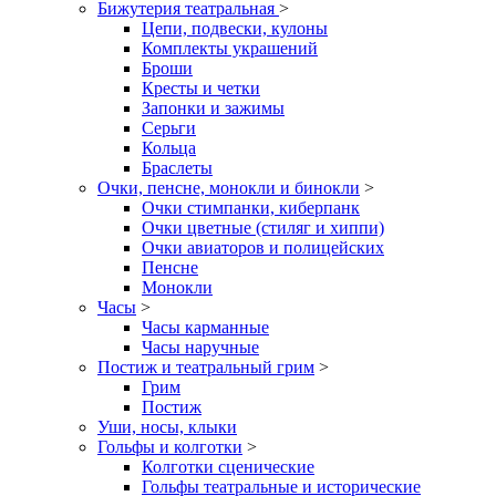
Бижутерия театральная
>
Цепи, подвески, кулоны
Комплекты украшений
Броши
Кресты и четки
Запонки и зажимы
Серьги
Кольца
Браслеты
Очки, пенсне, монокли и бинокли
>
Очки стимпанки, киберпанк
Очки цветные (стиляг и хиппи)
Очки авиаторов и полицейских
Пенсне
Монокли
Часы
>
Часы карманные
Часы наручные
Постиж и театральный грим
>
Грим
Постиж
Уши, носы, клыки
Гольфы и колготки
>
Колготки сценические
Гольфы театральные и исторические