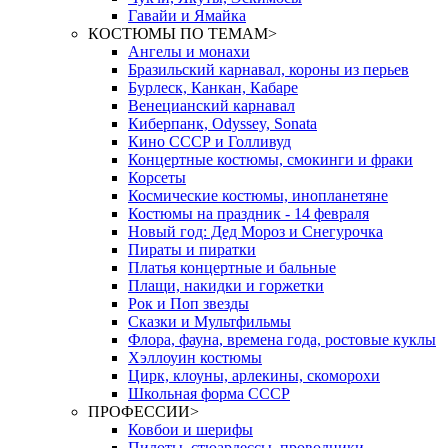
Гавайи и Ямайка
КОСТЮМЫ ПО ТЕМАМ
>
Ангелы и монахи
Бразильский карнавал, короны из перьев
Бурлеск, Канкан, Кабаре
Венецианский карнавал
Киберпанк, Odyssey, Sonata
Кино СССР и Голливуд
Концертные костюмы, смокинги и фраки
Корсеты
Космические костюмы, инопланетяне
Костюмы на праздник - 14 февраля
Новый год: Дед Мороз и Снегурочка
Пираты и пиратки
Платья концертные и бальные
Плащи, накидки и горжетки
Рок и Поп звезды
Сказки и Мультфильмы
Флора, фауна, времена года, ростовые куклы
Хэллоуин костюмы
Цирк, клоуны, арлекины, скоморохи
Школьная форма СССР
ПРОФЕССИИ
>
Ковбои и шерифы
Пилоты, стюардессы, проводники