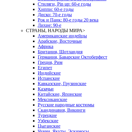
Стиляги, Pin up: 60-е годы
Хиппи: 60-е годы
Диско: 70-е годы
Рок и Панк: 80-е годы 20 века
Лихие: 90-е
СТРАНЫ, НАРОДЫ МИРА
>
Американские индейцы
Арабские, Восточные
Африка
Британия, Шотландия
Германия, Баварские Октоберфест
Греция, Рим
Египет
Индийские
Испанские
Кавказские, Грузинские
Казачьи
Китайские, Японские
Мексиканские
Русские народные костюмы
Скандинавия, Викинги
Турецкие
Узбекские
Цыганские
Чукчи, Якуты, Эскимосы