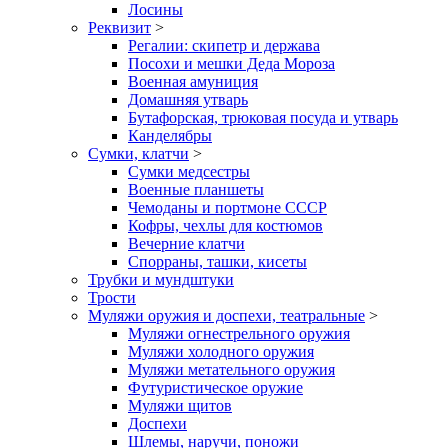
Лосины
Реквизит
>
Регалии: скипетр и держава
Посохи и мешки Деда Мороза
Военная амуниция
Домашняя утварь
Бутафорская, трюковая посуда и утварь
Канделябры
Сумки, клатчи
>
Сумки медсестры
Военные планшеты
Чемоданы и портмоне СССР
Кофры, чехлы для костюмов
Вечерние клатчи
Спорраны, ташки, кисеты
Трубки и мундштуки
Трости
Муляжи оружия и доспехи, театральные
>
Муляжи огнестрельного оружия
Муляжи холодного оружия
Муляжи метательного оружия
Футуристическое оружие
Муляжи щитов
Доспехи
Шлемы, наручи, поножи