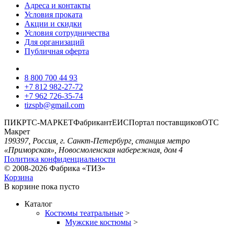
Адреса и контакты
Условия проката
Акции и скидки
Условия сотрудничества
Для организаций
Публичная оферта
8 800 700 44 93
+7 812 982-27-72
+7 962 726-35-74
tizspb@gmail.com
ПИК
РТС-МАРКЕТ
Фабрикант
ЕИС
Портал поставщиков
ОТС
Макрет
199397, Россия, г. Санкт-Петербург, станция метро
«Приморская», Новосмоленская набережная, дом 4
Политика конфиденциальности
© 2008-2026 Фабрика «ТИЗ»
Корзина
В корзине
пока пусто
Каталог
Костюмы театральные
>
Мужские костюмы
>