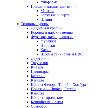
Униформа
Плащи, накидки, мантии
>
Мантии
Горжетки и берты
Плащи
Головные уборы
>
Диадемы и гребни
Короны и царские венцы
Фуражки, каски, пилотки
>
Фуражки
Пилотки
Каски
Шлемы танкистов и ВВС
Двууголки
Треуголки
Кивера
Цилиндры
Котелки
Капоры
Шляпы Федора, Трилби, Хомбург
Повязки — Чикаго, Гэтсби
Канотье
Шляпы тирольские
Ковбойские шляпы
Сомбреро