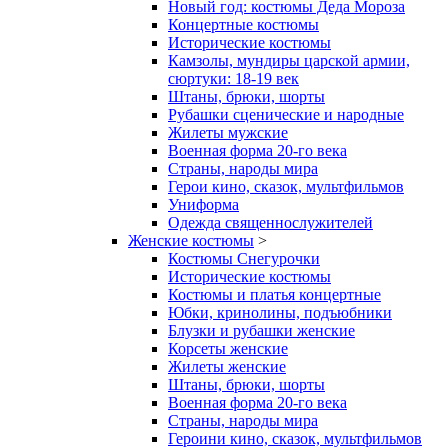
Новый год: костюмы Деда Мороза
Концертные костюмы
Исторические костюмы
Камзолы, мундиры царской армии,
сюртуки: 18-19 век
Штаны, брюки, шорты
Рубашки сценические и народные
Жилеты мужские
Военная форма 20-го века
Страны, народы мира
Герои кино, сказок, мультфильмов
Униформа
Одежда священнослужителей
Женские костюмы
>
Костюмы Снегурочки
Исторические костюмы
Костюмы и платья концертные
Юбки, кринолины, подъюбники
Блузки и рубашки женские
Корсеты женские
Жилеты женские
Штаны, брюки, шорты
Военная форма 20-го века
Страны, народы мира
Героини кино, сказок, мультфильмов