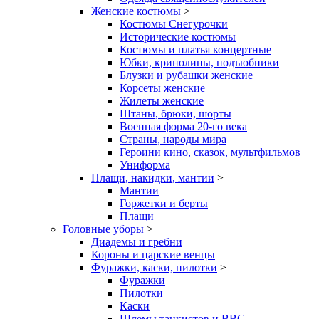
Женские костюмы
>
Костюмы Снегурочки
Исторические костюмы
Костюмы и платья концертные
Юбки, кринолины, подъюбники
Блузки и рубашки женские
Корсеты женские
Жилеты женские
Штаны, брюки, шорты
Военная форма 20-го века
Страны, народы мира
Героини кино, сказок, мультфильмов
Униформа
Плащи, накидки, мантии
>
Мантии
Горжетки и берты
Плащи
Головные уборы
>
Диадемы и гребни
Короны и царские венцы
Фуражки, каски, пилотки
>
Фуражки
Пилотки
Каски
Шлемы танкистов и ВВС