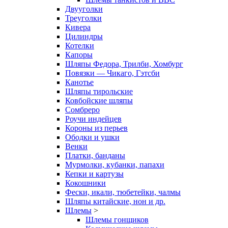
Двууголки
Треуголки
Кивера
Цилиндры
Котелки
Капоры
Шляпы Федора, Трилби, Хомбург
Повязки — Чикаго, Гэтсби
Канотье
Шляпы тирольские
Ковбойские шляпы
Сомбреро
Роучи индейцев
Короны из перьев
Ободки и ушки
Венки
Платки, банданы
Мурмолки, кубанки, папахи
Кепки и картузы
Кокошники
Фески, икали, тюбетейки, чалмы
Шляпы китайские, нон и др.
Шлемы
>
Шлемы гонщиков