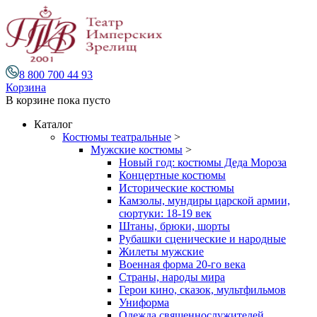
8 800 700 44 93
Корзина
В корзине
пока пусто
Каталог
Костюмы театральные
>
Мужские костюмы
>
Новый год: костюмы Деда Мороза
Концертные костюмы
Исторические костюмы
Камзолы, мундиры царской армии,
сюртуки: 18-19 век
Штаны, брюки, шорты
Рубашки сценические и народные
Жилеты мужские
Военная форма 20-го века
Страны, народы мира
Герои кино, сказок, мультфильмов
Униформа
Одежда священнослужителей