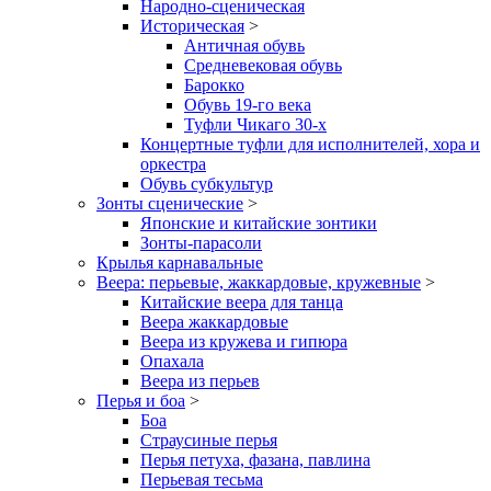
Народно-сценическая
Историческая
>
Античная обувь
Средневековая обувь
Барокко
Обувь 19-го века
Туфли Чикаго 30-х
Концертные туфли для исполнителей, хора и
оркестра
Обувь субкультур
Зонты сценические
>
Японские и китайские зонтики
Зонты-парасоли
Крылья карнавальные
Веера: перьевые, жаккардовые, кружевные
>
Китайские веера для танца
Веера жаккардовые
Веера из кружева и гипюра
Опахала
Веера из перьев
Перья и боа
>
Боа
Страусиные перья
Перья петуха, фазана, павлина
Перьевая тесьма