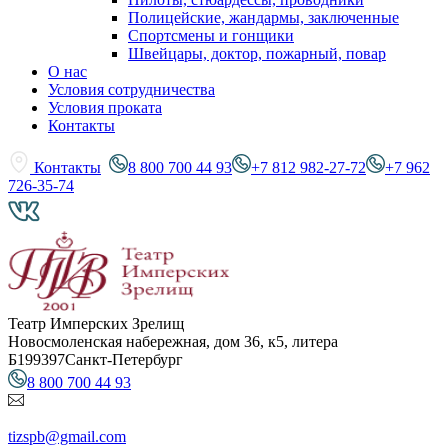
Полицейские, жандармы, заключенные
Спортсмены и гонщики
Швейцары, доктор, пожарный, повар
О нас
Условия сотрудничества
Условия проката
Контакты
Контакты
8 800 700 44 93
+7 812 982-27-72
+7 962
726-35-74
Театр Имперских Зрелищ
Новосмоленская набережная, дом 36, к5, литера
Б
199397
Санкт-Петербург
8 800 700 44 93
tizspb@gmail.com