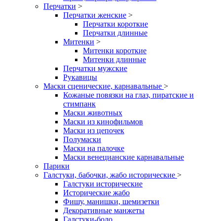
Перчатки
>
Перчатки женские
>
Перчатки короткие
Перчатки длинные
Митенки
>
Митенки короткие
Митенки длинные
Перчатки мужские
Рукавицы
Маски сценические, карнавальные
>
Кожаные повязки на глаз, пиратские и
стимпанк
Маски животных
Маски из кинофильмов
Маски из цепочек
Полумаски
Маски на палочке
Маски венецианские карнавальные
Парики
Галстуки, бабочки, жабо исторические
>
Галстуки исторические
Исторические жабо
Фишу, манишки, шемизетки
Декоративные манжеты
Галстуки-боло