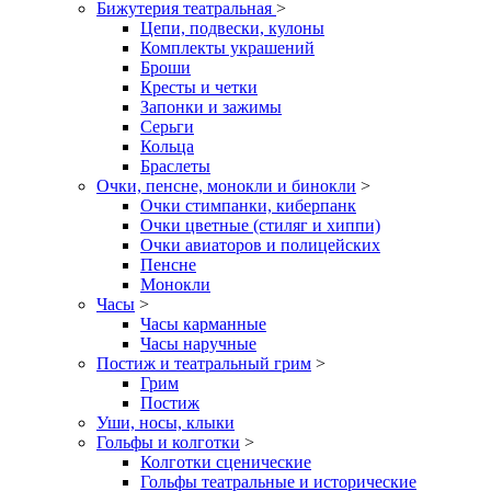
Бижутерия театральная
>
Цепи, подвески, кулоны
Комплекты украшений
Броши
Кресты и четки
Запонки и зажимы
Серьги
Кольца
Браслеты
Очки, пенсне, монокли и бинокли
>
Очки стимпанки, киберпанк
Очки цветные (стиляг и хиппи)
Очки авиаторов и полицейских
Пенсне
Монокли
Часы
>
Часы карманные
Часы наручные
Постиж и театральный грим
>
Грим
Постиж
Уши, носы, клыки
Гольфы и колготки
>
Колготки сценические
Гольфы театральные и исторические