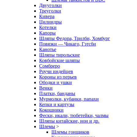
Двууголки
Треуголки
Кивера
Цилиндры
Котелки
Капоры
Шляпы Федора, Трилби, Хомбург
Повязки — Чикаго, Гэтсби
Канотье
Шляпы тирольские
Ковбойские шляпы
Сомбреро
Роучи индейцев
Короны из перьев
Ободки и ушки
Венки
Платки, банданы
Мурмолки, кубанки, папахи
Кепки и картузы
Кокошники
Фески, икали, тюбетейки, чалмы
Шляпы китайские, нон и др.
Шлемы
>
Шлемы гонщиков