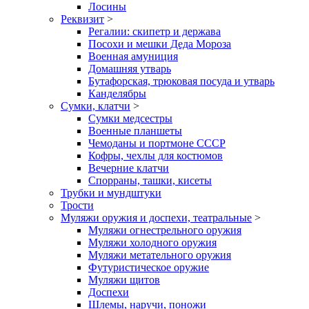
Лосины
Реквизит
>
Регалии: скипетр и держава
Посохи и мешки Деда Мороза
Военная амуниция
Домашняя утварь
Бутафорская, трюковая посуда и утварь
Канделябры
Сумки, клатчи
>
Сумки медсестры
Военные планшеты
Чемоданы и портмоне СССР
Кофры, чехлы для костюмов
Вечерние клатчи
Спорраны, ташки, кисеты
Трубки и мундштуки
Трости
Муляжи оружия и доспехи, театральные
>
Муляжи огнестрельного оружия
Муляжи холодного оружия
Муляжи метательного оружия
Футуристическое оружие
Муляжи щитов
Доспехи
Шлемы, наручи, поножи