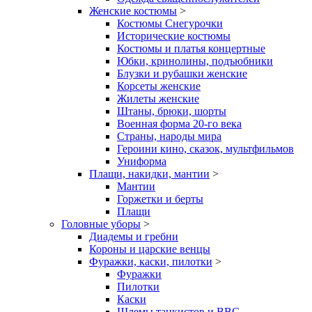
Женские костюмы
>
Костюмы Снегурочки
Исторические костюмы
Костюмы и платья концертные
Юбки, кринолины, подъюбники
Блузки и рубашки женские
Корсеты женские
Жилеты женские
Штаны, брюки, шорты
Военная форма 20-го века
Страны, народы мира
Героини кино, сказок, мультфильмов
Униформа
Плащи, накидки, мантии
>
Мантии
Горжетки и берты
Плащи
Головные уборы
>
Диадемы и гребни
Короны и царские венцы
Фуражки, каски, пилотки
>
Фуражки
Пилотки
Каски
Шлемы танкистов и ВВС