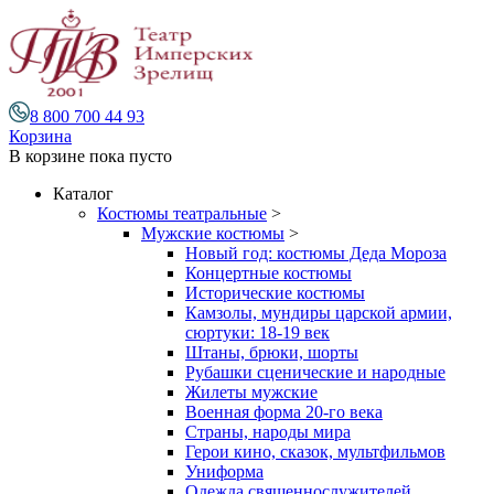
8 800 700 44 93
Корзина
В корзине
пока пусто
Каталог
Костюмы театральные
>
Мужские костюмы
>
Новый год: костюмы Деда Мороза
Концертные костюмы
Исторические костюмы
Камзолы, мундиры царской армии,
сюртуки: 18-19 век
Штаны, брюки, шорты
Рубашки сценические и народные
Жилеты мужские
Военная форма 20-го века
Страны, народы мира
Герои кино, сказок, мультфильмов
Униформа
Одежда священнослужителей