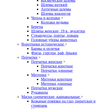
Космические шлемы
Шлемы витязей
Античные шлемы
Шлемы викингов
Чепцы и колпаки
>
Колпаки ведьмы
Береты
Шляпы женские, 19 в., вуалетки
Стюардессы, портье, повара
Головные уборы животных
Воротники исторические
>
Бармы и оплечья
Фреза, горгера, раф, брыжи
Перчатки
>
Перчатки женские
>
Перчатки короткие
Перчатки длинные
Митенки
>
Митенки короткие
Митенки длинные
Перчатки мужские
Рукавицы
Маски сценические, карнавальные
>
Кожаные повязки на глаз, пиратские и
стимпанк