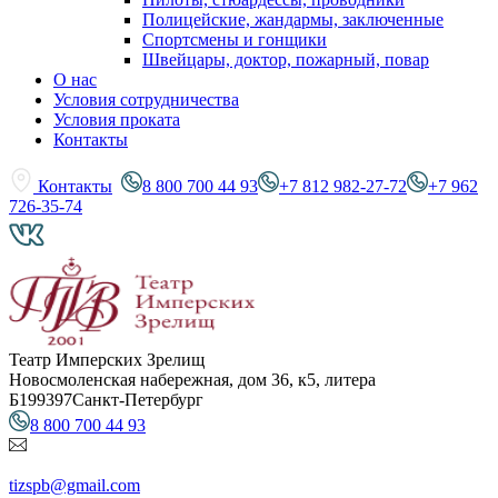
Полицейские, жандармы, заключенные
Спортсмены и гонщики
Швейцары, доктор, пожарный, повар
О нас
Условия сотрудничества
Условия проката
Контакты
Контакты
8 800 700 44 93
+7 812 982-27-72
+7 962
726-35-74
Театр Имперских Зрелищ
Новосмоленская набережная, дом 36, к5, литера
Б
199397
Санкт-Петербург
8 800 700 44 93
tizspb@gmail.com