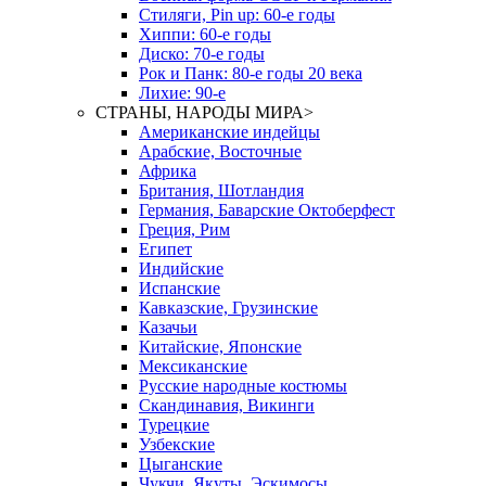
Стиляги, Pin up: 60-е годы
Хиппи: 60-е годы
Диско: 70-е годы
Рок и Панк: 80-е годы 20 века
Лихие: 90-е
СТРАНЫ, НАРОДЫ МИРА
>
Американские индейцы
Арабские, Восточные
Африка
Британия, Шотландия
Германия, Баварские Октоберфест
Греция, Рим
Египет
Индийские
Испанские
Кавказские, Грузинские
Казачьи
Китайские, Японские
Мексиканские
Русские народные костюмы
Скандинавия, Викинги
Турецкие
Узбекские
Цыганские
Чукчи, Якуты, Эскимосы