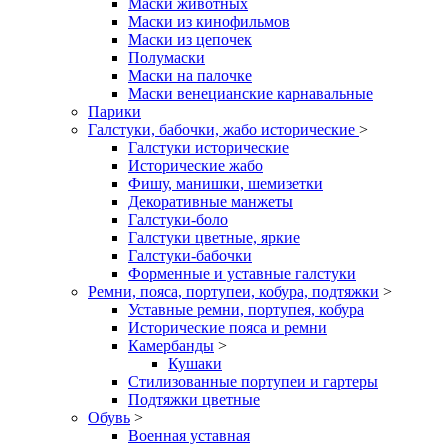
Маски животных
Маски из кинофильмов
Маски из цепочек
Полумаски
Маски на палочке
Маски венецианские карнавальные
Парики
Галстуки, бабочки, жабо исторические
>
Галстуки исторические
Исторические жабо
Фишу, манишки, шемизетки
Декоративные манжеты
Галстуки-боло
Галстуки цветные, яркие
Галстуки-бабочки
Форменные и уставные галстуки
Ремни, пояса, портупеи, кобура, подтяжки
>
Уставные ремни, портупея, кобура
Исторические пояса и ремни
Камербанды
>
Кушаки
Стилизованные портупеи и гартеры
Подтяжки цветные
Обувь
>
Военная уставная