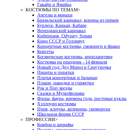
Гавайи и Ямайка
КОСТЮМЫ ПО ТЕМАМ
>
Ангелы и монахи
Бразильский карнавал, короны из перьев
Бурлеск, Канкан, Кабаре
Венецианский карнавал
Киберпанк, Odyssey, Sonata
Кино СССР и Голливуд
Концертные костюмы, смокинги и фраки
Корсеты
Космические костюмы, инопланетяне
Костюмы на праздник - 14 февраля
Новый год: Дед Мороз и Снегурочка
Пираты и пиратки
Платья концертные и бальные
Плащи, накидки и горжетки
Рок и Поп звезды
Сказки и Мультфильмы
Флора, фауна, времена года, ростовые куклы
Хэллоуин костюмы
Цирк, клоуны, арлекины, скоморохи
Школьная форма СССР
ПРОФЕССИИ
>
Ковбои и шерифы
Пилоты, стюардессы, проводники