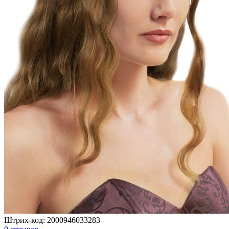
Штрих-код:
2000946033283