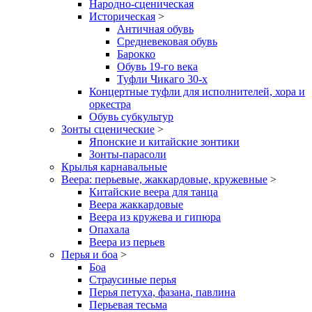
Народно-сценическая
Историческая
>
Античная обувь
Средневековая обувь
Барокко
Обувь 19-го века
Туфли Чикаго 30-х
Концертные туфли для исполнителей, хора и
оркестра
Обувь субкультур
Зонты сценические
>
Японские и китайские зонтики
Зонты-парасоли
Крылья карнавальные
Веера: перьевые, жаккардовые, кружевные
>
Китайские веера для танца
Веера жаккардовые
Веера из кружева и гипюра
Опахала
Веера из перьев
Перья и боа
>
Боа
Страусиные перья
Перья петуха, фазана, павлина
Перьевая тесьма