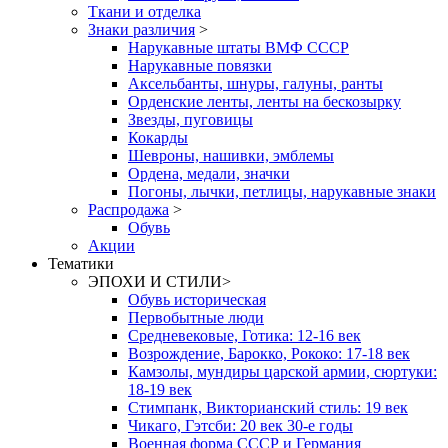
Ткани и отделка
Знаки различия
>
Нарукавные штаты ВМФ СССР
Нарукавные повязки
Аксельбанты, шнуры, галуны, ранты
Орденские ленты, ленты на бескозырку
Звезды, пуговицы
Кокарды
Шевроны, нашивки, эмблемы
Ордена, медали, значки
Погоны, лычки, петлицы, нарукавные знаки
Распродажа
>
Обувь
Акции
Тематики
ЭПОХИ И СТИЛИ
>
Обувь историческая
Первобытные люди
Средневековые, Готика: 12-16 век
Возрождение, Барокко, Рококо: 17-18 век
Камзолы, мундиры царской армии, сюртуки:
18-19 век
Стимпанк, Викторианский стиль: 19 век
Чикаго, Гэтсби: 20 век 30-е годы
Военная форма СССР и Германия