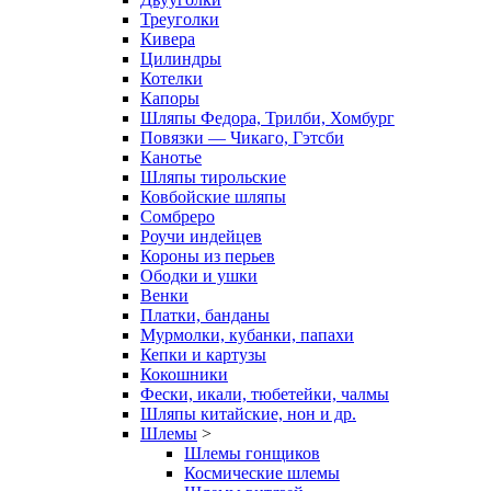
Треуголки
Кивера
Цилиндры
Котелки
Капоры
Шляпы Федора, Трилби, Хомбург
Повязки — Чикаго, Гэтсби
Канотье
Шляпы тирольские
Ковбойские шляпы
Сомбреро
Роучи индейцев
Короны из перьев
Ободки и ушки
Венки
Платки, банданы
Мурмолки, кубанки, папахи
Кепки и картузы
Кокошники
Фески, икали, тюбетейки, чалмы
Шляпы китайские, нон и др.
Шлемы
>
Шлемы гонщиков
Космические шлемы