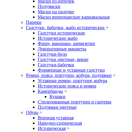
Маски из цепочек
Полумаски
Маски на палочке
Маски венецианские карнавальные
Парики
Галстуки, бабочки, жабо исторические
>
Галстуки исторические
Исторические жабо
Фишу, манишки, шемизетки
Декоративные манжеты
Галстуки-боло
Галстуки цветные, яркие
Галстуки-бабочки
Форменные и уставные галстуки
Ремни, пояса, портупеи, кобура, подтяжки
>
Уставные ремни, портупея, кобура
Исторические пояса и ремни
Камербанды
>
Кушаки
Стилизованные портупеи и гартеры
Подтяжки цветные
Обувь
>
Военная уставная
Народно-сценическая
Историческая
>