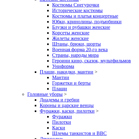
Костюмы Снегурочки
Исторические костюмы
Костюмы и платья концертные
Юбки, кринолины, подъюбники
Блузки и рубашки женские
Корсеты женские
Жилеты женские
Штаны, брюки, шорты
Военная форма 20-го века
Страны, народы мира
Героини кино, сказок, мультфильмов
Униформа
Плащи, накидки, мантии
>
Мантии
Горжетки и берты
Плащи
Головные уборы
>
Диадемы и гребни
Короны и царские венцы
Фуражки, каски, пилотки
>
Фуражки
Пилотки
Каски
Шлемы танкистов и ВВС
Двууголки