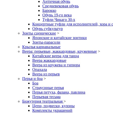
Античная обувь
Средневековая обувь
Барокко
Обувь 19-го века
Туфли Чикаго 30-х
Концертные туфли для исполнителей, хора и 
Обувь субкультур
Зонты сценические
>
Японские и китайские зонтики
Зонты-парасоли
Крылья карнавальные
Веера: перьевые, жаккардовые, кружевные
>
Китайские веера для танца
Веера жаккардовые
Веера из кружева и гипюра
Опахала
Веера из перьев
Перья и боа
>
Боа
Страусиные перья
Перья петуха, фазана, павлина
Перьевая тесьма
Бижутерия театральная
>
Цепи, подвески, кулоны
Комплекты украшений