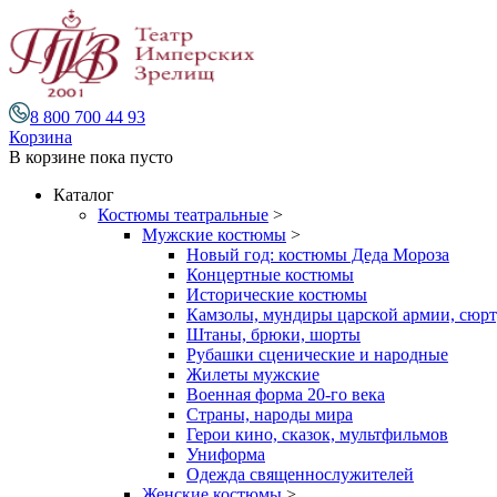
8 800 700 44 93
Корзина
В корзине
пока пусто
Каталог
Костюмы театральные
>
Мужские костюмы
>
Новый год: костюмы Деда Мороза
Концертные костюмы
Исторические костюмы
Камзолы, мундиры царской армии, сюрту
Штаны, брюки, шорты
Рубашки сценические и народные
Жилеты мужские
Военная форма 20-го века
Страны, народы мира
Герои кино, сказок, мультфильмов
Униформа
Одежда священнослужителей
Женские костюмы
>