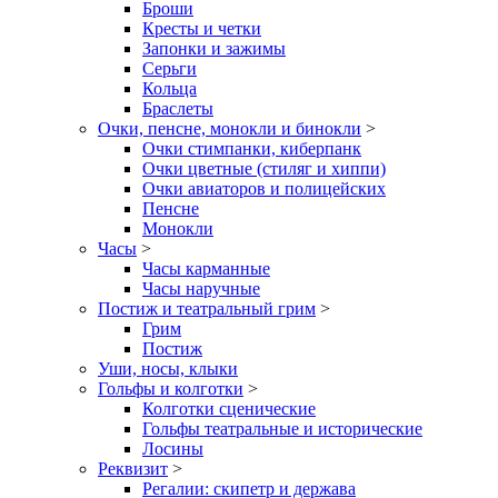
Броши
Кресты и четки
Запонки и зажимы
Серьги
Кольца
Браслеты
Очки, пенсне, монокли и бинокли
>
Очки стимпанки, киберпанк
Очки цветные (стиляг и хиппи)
Очки авиаторов и полицейских
Пенсне
Монокли
Часы
>
Часы карманные
Часы наручные
Постиж и театральный грим
>
Грим
Постиж
Уши, носы, клыки
Гольфы и колготки
>
Колготки сценические
Гольфы театральные и исторические
Лосины
Реквизит
>
Регалии: скипетр и держава