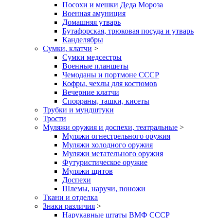
Посохи и мешки Деда Мороза
Военная амуниция
Домашняя утварь
Бутафорская, трюковая посуда и утварь
Канделябры
Сумки, клатчи
>
Сумки медсестры
Военные планшеты
Чемоданы и портмоне СССР
Кофры, чехлы для костюмов
Вечерние клатчи
Спорраны, ташки, кисеты
Трубки и мундштуки
Трости
Муляжи оружия и доспехи, театральные
>
Муляжи огнестрельного оружия
Муляжи холодного оружия
Муляжи метательного оружия
Футуристическое оружие
Муляжи щитов
Доспехи
Шлемы, наручи, поножи
Ткани и отделка
Знаки различия
>
Нарукавные штаты ВМФ СССР