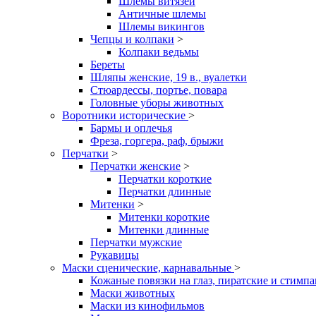
Шлемы витязей
Античные шлемы
Шлемы викингов
Чепцы и колпаки
>
Колпаки ведьмы
Береты
Шляпы женские, 19 в., вуалетки
Стюардессы, портье, повара
Головные уборы животных
Воротники исторические
>
Бармы и оплечья
Фреза, горгера, раф, брыжи
Перчатки
>
Перчатки женские
>
Перчатки короткие
Перчатки длинные
Митенки
>
Митенки короткие
Митенки длинные
Перчатки мужские
Рукавицы
Маски сценические, карнавальные
>
Кожаные повязки на глаз, пиратские и стимп
Маски животных
Маски из кинофильмов