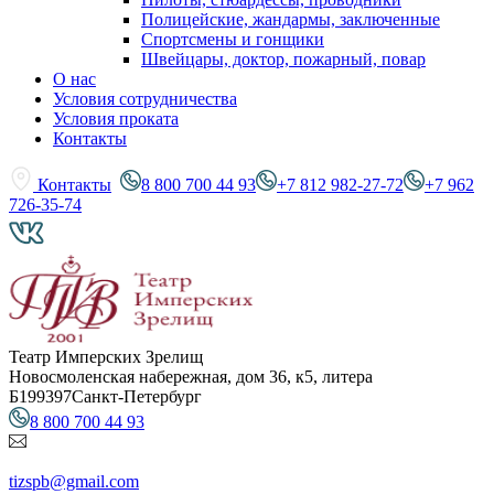
Полицейские, жандармы, заключенные
Спортсмены и гонщики
Швейцары, доктор, пожарный, повар
О нас
Условия сотрудничества
Условия проката
Контакты
Контакты
8 800 700 44 93
+7 812 982-27-72
+7 962
726-35-74
Театр Имперских Зрелищ
Новосмоленская набережная, дом 36, к5, литера
Б
199397
Санкт-Петербург
8 800 700 44 93
tizspb@gmail.com