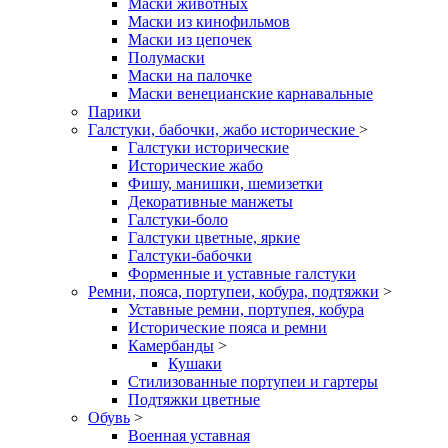
Маски животных
Маски из кинофильмов
Маски из цепочек
Полумаски
Маски на палочке
Маски венецианские карнавальные
Парики
Галстуки, бабочки, жабо исторические
>
Галстуки исторические
Исторические жабо
Фишу, манишки, шемизетки
Декоративные манжеты
Галстуки-боло
Галстуки цветные, яркие
Галстуки-бабочки
Форменные и уставные галстуки
Ремни, пояса, портупеи, кобура, подтяжки
>
Уставные ремни, портупея, кобура
Исторические пояса и ремни
Камербанды
>
Кушаки
Стилизованные портупеи и гартеры
Подтяжки цветные
Обувь
>
Военная уставная