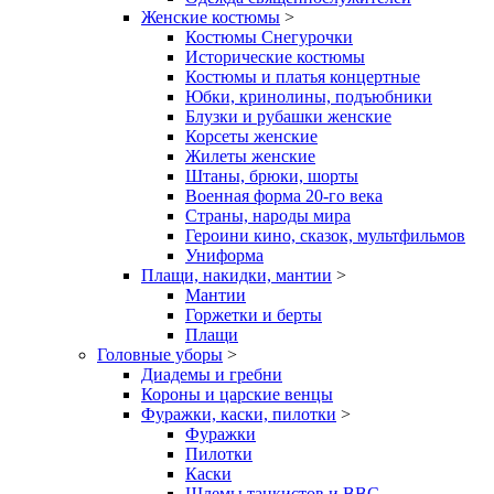
Женские костюмы
>
Костюмы Снегурочки
Исторические костюмы
Костюмы и платья концертные
Юбки, кринолины, подъюбники
Блузки и рубашки женские
Корсеты женские
Жилеты женские
Штаны, брюки, шорты
Военная форма 20-го века
Страны, народы мира
Героини кино, сказок, мультфильмов
Униформа
Плащи, накидки, мантии
>
Мантии
Горжетки и берты
Плащи
Головные уборы
>
Диадемы и гребни
Короны и царские венцы
Фуражки, каски, пилотки
>
Фуражки
Пилотки
Каски
Шлемы танкистов и ВВС