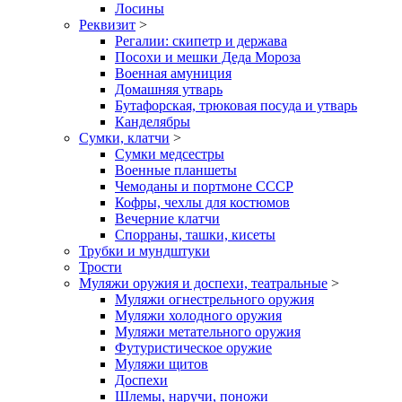
Лосины
Реквизит
>
Регалии: скипетр и держава
Посохи и мешки Деда Мороза
Военная амуниция
Домашняя утварь
Бутафорская, трюковая посуда и утварь
Канделябры
Сумки, клатчи
>
Сумки медсестры
Военные планшеты
Чемоданы и портмоне СССР
Кофры, чехлы для костюмов
Вечерние клатчи
Спорраны, ташки, кисеты
Трубки и мундштуки
Трости
Муляжи оружия и доспехи, театральные
>
Муляжи огнестрельного оружия
Муляжи холодного оружия
Муляжи метательного оружия
Футуристическое оружие
Муляжи щитов
Доспехи
Шлемы, наручи, поножи