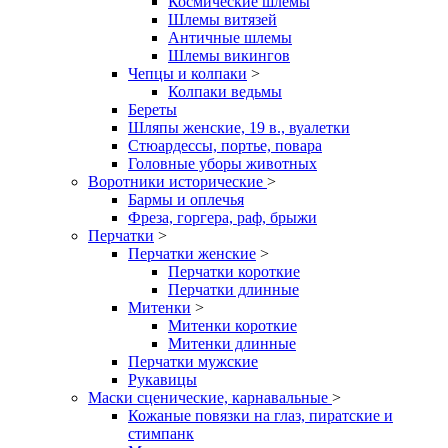
Космические шлемы
Шлемы витязей
Античные шлемы
Шлемы викингов
Чепцы и колпаки
>
Колпаки ведьмы
Береты
Шляпы женские, 19 в., вуалетки
Стюардессы, портье, повара
Головные уборы животных
Воротники исторические
>
Бармы и оплечья
Фреза, горгера, раф, брыжи
Перчатки
>
Перчатки женские
>
Перчатки короткие
Перчатки длинные
Митенки
>
Митенки короткие
Митенки длинные
Перчатки мужские
Рукавицы
Маски сценические, карнавальные
>
Кожаные повязки на глаз, пиратские и
стимпанк