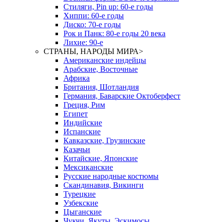
Стиляги, Pin up: 60-е годы
Хиппи: 60-е годы
Диско: 70-е годы
Рок и Панк: 80-е годы 20 века
Лихие: 90-е
СТРАНЫ, НАРОДЫ МИРА
>
Американские индейцы
Арабские, Восточные
Африка
Британия, Шотландия
Германия, Баварские Октоберфест
Греция, Рим
Египет
Индийские
Испанские
Кавказские, Грузинские
Казачьи
Китайские, Японские
Мексиканские
Русские народные костюмы
Скандинавия, Викинги
Турецкие
Узбекские
Цыганские
Чукчи, Якуты, Эскимосы