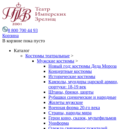
8 800 700 44 93
Корзина
В корзине
пока пусто
Каталог
Костюмы театральные
>
Мужские костюмы
>
Новый год: костюмы Деда Мороза
Концертные костюмы
Исторические костюмы
Камзолы, мундиры царской армии,
сюртуки: 18-19 век
Штаны, брюки, шорты
Рубашки сценические и народные
Жилеты мужские
Военная форма 20-го века
Страны, народы мира
Герои кино, сказок, мультфильмов
Униформа
Одежда священнослужителей