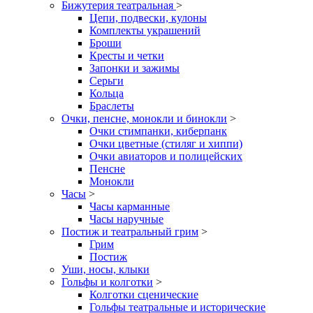
Бижутерия театральная
>
Цепи, подвески, кулоны
Комплекты украшений
Броши
Кресты и четки
Запонки и зажимы
Серьги
Кольца
Браслеты
Очки, пенсне, монокли и бинокли
>
Очки стимпанки, киберпанк
Очки цветные (стиляг и хиппи)
Очки авиаторов и полицейских
Пенсне
Монокли
Часы
>
Часы карманные
Часы наручные
Постиж и театральный грим
>
Грим
Постиж
Уши, носы, клыки
Гольфы и колготки
>
Колготки сценические
Гольфы театральные и исторические