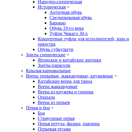
Народно-сценическая
Историческая
>
Античная обувь
Средневековая обувь
Барокко
Обувь 19-го века
Туфли Чикаго 30-х
Концертные туфли для исполнителей, хора и
оркестра
Обувь субкультур
Зонты сценические
>
Японские и китайские зонтики
Зонты-парасоли
Крылья карнавальные
Веера: перьевые, жаккардовые, кружевные
>
Китайские веера для танца
Веера жаккардовые
Веера из кружева и гипюра
Опахала
Веера из перьев
Перья и боа
>
Боа
Страусиные перья
Перья петуха, фазана, павлина
Перьевая тесьма