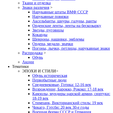
Ткани и отделка
Знаки различия
>
Нарукавные штаты ВМФ СССР
Нарукавные повязки
Аксельбанты, шнуры, галуны, ранты
Орденские ленты, ленты на бескозырку
Звезды, пуговицы
Кокарды
Шевроны, нашивки, эмблемы
Ордена, медали, значки
Погоны, лычки, петлицы, нарукавные знаки
Распродажа
>
Обувь
Акции
Тематики
ЭПОХИ И СТИЛИ
>
Обувь историческая
Первобытные люди
Средневековые, Готика: 12-16 век
Возрождение, Барокко, Рококо: 17-18 век
Камзолы, мундиры царской армии, сюртуки:
18-19 век
Стимпанк, Викторианский стиль: 19 век
Чикаго, Гэтсби: 20 век 30-е годы
Военная форма СССР и Германия