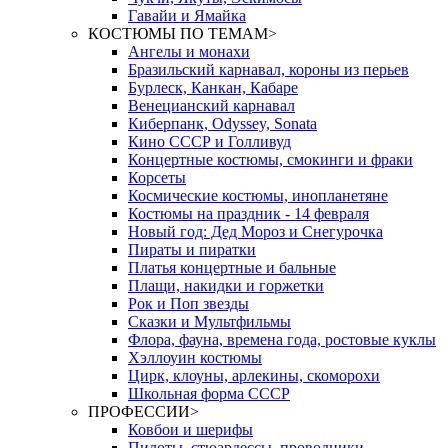
Гавайи и Ямайка
КОСТЮМЫ ПО ТЕМАМ
>
Ангелы и монахи
Бразильский карнавал, короны из перьев
Бурлеск, Канкан, Кабаре
Венецианский карнавал
Киберпанк, Odyssey, Sonata
Кино СССР и Голливуд
Концертные костюмы, смокинги и фраки
Корсеты
Космические костюмы, инопланетяне
Костюмы на праздник - 14 февраля
Новый год: Дед Мороз и Снегурочка
Пираты и пиратки
Платья концертные и бальные
Плащи, накидки и горжетки
Рок и Поп звезды
Сказки и Мультфильмы
Флора, фауна, времена года, ростовые куклы
Хэллоуин костюмы
Цирк, клоуны, арлекины, скоморохи
Школьная форма СССР
ПРОФЕССИИ
>
Ковбои и шерифы
Пилоты, стюардессы, проводники