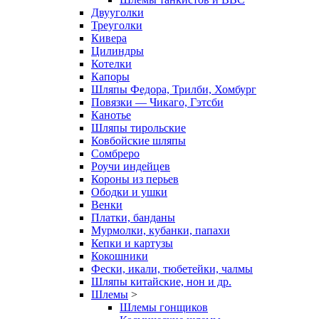
Двууголки
Треуголки
Кивера
Цилиндры
Котелки
Капоры
Шляпы Федора, Трилби, Хомбург
Повязки — Чикаго, Гэтсби
Канотье
Шляпы тирольские
Ковбойские шляпы
Сомбреро
Роучи индейцев
Короны из перьев
Ободки и ушки
Венки
Платки, банданы
Мурмолки, кубанки, папахи
Кепки и картузы
Кокошники
Фески, икали, тюбетейки, чалмы
Шляпы китайские, нон и др.
Шлемы
>
Шлемы гонщиков