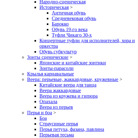
Народно-сценическая
Историческая
>
Античная обувь
Средневековая обувь
Барокко
Обувь 19-го века
Туфли Чикаго 30-х
Концертные туфли для исполнителей, хора и
оркестра
Обувь субкультур
Зонты сценические
>
Японские и китайские зонтики
Зонты-парасоли
Крылья карнавальные
Веера: перьевые, жаккардовые, кружевные
>
Китайские веера для танца
Веера жаккардовые
Веера из кружева и гипюра
Опахала
Веера из перьев
Перья и боа
>
Боа
Страусиные перья
Перья петуха, фазана, павлина
Перьевая тесьма