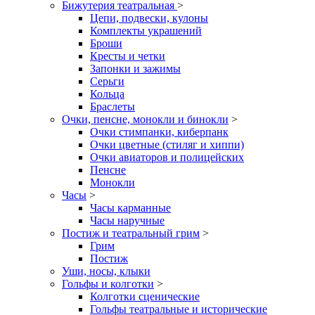
Бижутерия театральная
>
Цепи, подвески, кулоны
Комплекты украшений
Броши
Кресты и четки
Запонки и зажимы
Серьги
Кольца
Браслеты
Очки, пенсне, монокли и бинокли
>
Очки стимпанки, киберпанк
Очки цветные (стиляг и хиппи)
Очки авиаторов и полицейских
Пенсне
Монокли
Часы
>
Часы карманные
Часы наручные
Постиж и театральный грим
>
Грим
Постиж
Уши, носы, клыки
Гольфы и колготки
>
Колготки сценические
Гольфы театральные и исторические