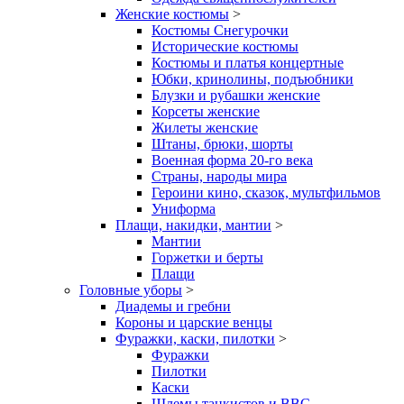
Женские костюмы
>
Костюмы Снегурочки
Исторические костюмы
Костюмы и платья концертные
Юбки, кринолины, подъюбники
Блузки и рубашки женские
Корсеты женские
Жилеты женские
Штаны, брюки, шорты
Военная форма 20-го века
Страны, народы мира
Героини кино, сказок, мультфильмов
Униформа
Плащи, накидки, мантии
>
Мантии
Горжетки и берты
Плащи
Головные уборы
>
Диадемы и гребни
Короны и царские венцы
Фуражки, каски, пилотки
>
Фуражки
Пилотки
Каски
Шлемы танкистов и ВВС