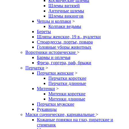
Космические шлемы
Шлемы витязей
Античные шлемы
Шлемы викингов
Чепцы и колпаки
>
Колпаки ведьмы
Береты
Шляпы женские, 19 в., вуалетки
Стюардессы, портье, повара
Головные уборы животных
Воротники исторические
>
Бармы и оплечья
Фреза, горгера, раф, брыжи
Перчатки
>
Перчатки женские
>
Перчатки короткие
Перчатки длинные
Митенки
>
Митенки короткие
Митенки длинные
Перчатки мужские
Рукавицы
Маски сценические, карнавальные
>
Кожаные повязки на глаз, пиратские и
стимпанк