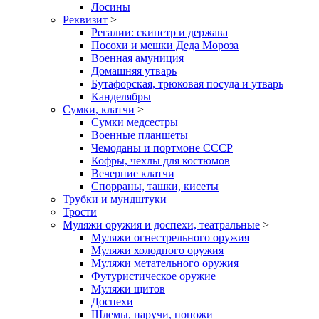
Лосины
Реквизит
>
Регалии: скипетр и держава
Посохи и мешки Деда Мороза
Военная амуниция
Домашняя утварь
Бутафорская, трюковая посуда и утварь
Канделябры
Сумки, клатчи
>
Сумки медсестры
Военные планшеты
Чемоданы и портмоне СССР
Кофры, чехлы для костюмов
Вечерние клатчи
Спорраны, ташки, кисеты
Трубки и мундштуки
Трости
Муляжи оружия и доспехи, театральные
>
Муляжи огнестрельного оружия
Муляжи холодного оружия
Муляжи метательного оружия
Футуристическое оружие
Муляжи щитов
Доспехи
Шлемы, наручи, поножи