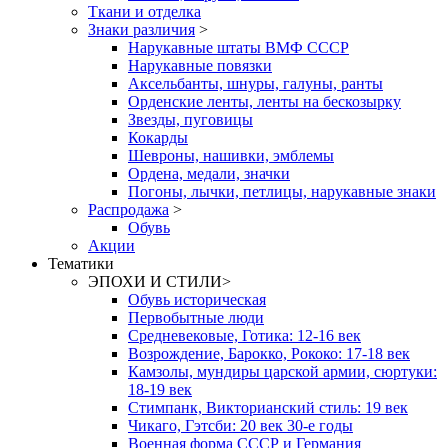
Ткани и отделка
Знаки различия
>
Нарукавные штаты ВМФ СССР
Нарукавные повязки
Аксельбанты, шнуры, галуны, ранты
Орденские ленты, ленты на бескозырку
Звезды, пуговицы
Кокарды
Шевроны, нашивки, эмблемы
Ордена, медали, значки
Погоны, лычки, петлицы, нарукавные знаки
Распродажа
>
Обувь
Акции
Тематики
ЭПОХИ И СТИЛИ
>
Обувь историческая
Первобытные люди
Средневековые, Готика: 12-16 век
Возрождение, Барокко, Рококо: 17-18 век
Камзолы, мундиры царской армии, сюртуки:
18-19 век
Стимпанк, Викторианский стиль: 19 век
Чикаго, Гэтсби: 20 век 30-е годы
Военная форма СССР и Германия