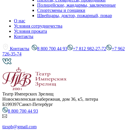
Полицейские, жандармы, заключенные
Спортсмены и гонщики
Швейцары, доктор, пожарный, повар
О нас
Условия сотрудничества
Условия проката
Контакты
Контакты
8 800 700 44 93
+7 812 982-27-72
+7 962
726-35-74
Театр Имперских Зрелищ
Новосмоленская набережная, дом 36, к5, литера
Б
199397
Санкт-Петербург
8 800 700 44 93
tizspb@gmail.com