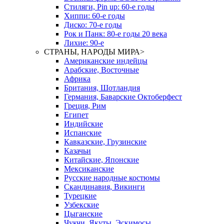
Стиляги, Pin up: 60-е годы
Хиппи: 60-е годы
Диско: 70-е годы
Рок и Панк: 80-е годы 20 века
Лихие: 90-е
СТРАНЫ, НАРОДЫ МИРА
>
Американские индейцы
Арабские, Восточные
Африка
Британия, Шотландия
Германия, Баварские Октоберфест
Греция, Рим
Египет
Индийские
Испанские
Кавказские, Грузинские
Казачьи
Китайские, Японские
Мексиканские
Русские народные костюмы
Скандинавия, Викинги
Турецкие
Узбекские
Цыганские
Чукчи, Якуты, Эскимосы