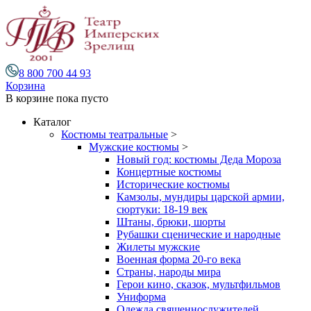
8 800 700 44 93
Корзина
В корзине
пока пусто
Каталог
Костюмы театральные
>
Мужские костюмы
>
Новый год: костюмы Деда Мороза
Концертные костюмы
Исторические костюмы
Камзолы, мундиры царской армии,
сюртуки: 18-19 век
Штаны, брюки, шорты
Рубашки сценические и народные
Жилеты мужские
Военная форма 20-го века
Страны, народы мира
Герои кино, сказок, мультфильмов
Униформа
Одежда священнослужителей