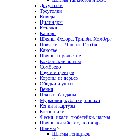
Двууголки
Треуголки
Кивера
Цилиндры
Котелки
Капоры
Шляпы Федора, Трилби, Хомбург
Повязки — Чикаго, Гэтсби
Канотье
Шляпы тирольские
Ковбойские шляпы
Сомбреро
Роучи индейцев
Короны из перьев
Ободки и ушки
Венки
Платки, банданы
Мурмолки, кубанки, папахи
Кепки и картузы
Кокошники
Фески, икали, тюбетейки, чалмы
Шляпы китайские, нон и др.
Шлемы
>
Шлемы гонщиков