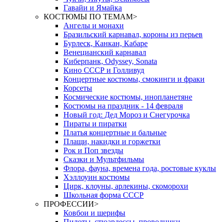
Гавайи и Ямайка
КОСТЮМЫ ПО ТЕМАМ
>
Ангелы и монахи
Бразильский карнавал, короны из перьев
Бурлеск, Канкан, Кабаре
Венецианский карнавал
Киберпанк, Odyssey, Sonata
Кино СССР и Голливуд
Концертные костюмы, смокинги и фраки
Корсеты
Космические костюмы, инопланетяне
Костюмы на праздник - 14 февраля
Новый год: Дед Мороз и Снегурочка
Пираты и пиратки
Платья концертные и бальные
Плащи, накидки и горжетки
Рок и Поп звезды
Сказки и Мультфильмы
Флора, фауна, времена года, ростовые куклы
Хэллоуин костюмы
Цирк, клоуны, арлекины, скоморохи
Школьная форма СССР
ПРОФЕССИИ
>
Ковбои и шерифы
Пилоты, стюардессы, проводники