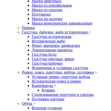
Маски животных
Маски из кинофильмов
Маски из цепочек
Полумаски
Маски на палочке
Маски венецианские карнавальные
Парики
Галстуки, бабочки, жабо исторические
>
Галстуки исторические
Исторические жабо
Фишу, манишки, шемизетки
Декоративные манжеты
Галстуки-боло
Галстуки цветные, яркие
Галстуки-бабочки
Форменные и уставные галстуки
Ремни, пояса, портупеи, кобура, подтяжки
>
Уставные ремни, портупея, кобура
Исторические пояса и ремни
Камербанды
>
Кушаки
Стилизованные портупеи и гартеры
Подтяжки цветные
Обувь
>
Военная уставная