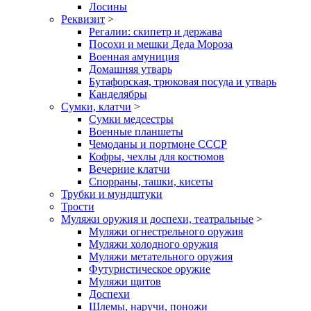
Лосины
Реквизит
>
Регалии: скипетр и держава
Посохи и мешки Деда Мороза
Военная амуниция
Домашняя утварь
Бутафорская, трюковая посуда и утварь
Канделябры
Сумки, клатчи
>
Сумки медсестры
Военные планшеты
Чемоданы и портмоне СССР
Кофры, чехлы для костюмов
Вечерние клатчи
Спорраны, ташки, кисеты
Трубки и мундштуки
Трости
Муляжи оружия и доспехи, театральные
>
Муляжи огнестрельного оружия
Муляжи холодного оружия
Муляжи метательного оружия
Футуристическое оружие
Муляжи щитов
Доспехи
Шлемы, наручи, поножи