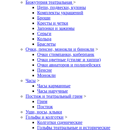
Бижутерия театральная
>
Цепи, подвески, кулоны
Комплекты украшений
Броши
Кресты и четки
Запонки и зажимы
Серьги
Кольца
Браслеты
Очки, пенсне, монокли и бинокли
>
Очки стимпанки, киберпанк
Очки цветные (стиляг и хиппи)
Очки авиаторов и полицейских
Пенсне
Монокли
Часы
>
Часы карманные
Часы наручные
Постиж и театральный грим
>
Грим
Постиж
Уши, носы, клыки
Гольфы и колготки
>
Колготки сценические
Гольфы театральные и исторические