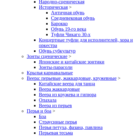
Народно-сценическая
Историческая
>
Античная обувь
Средневековая обувь
Барокко
Обувь 19-го века
Туфли Чикаго 30-х
Концертные туфли для исполнителей, хора и
оркестра
Обувь субкультур
Зонты сценические
>
Японские и китайские зонтики
Зонты-парасоли
Крылья карнавальные
Веера: перьевые, жаккардовые, кружевные
>
Китайские веера для танца
Веера жаккардовые
Веера из кружева и гипюра
Опахала
Веера из перьев
Перья и боа
>
Боа
Страусиные перья
Перья петуха, фазана, павлина
Перьевая тесьма