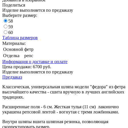
Поделиться
Изделие выполняется по предзаказу
Выберите размер:
58
59
60
Таблица размеров
Материалы:
Основной
фетр
Отделка
репс
Информация о доставке и оплате
Цена продажи:
6700
руб.
Изделие выполняется по предзаказу
Предзаказ
Классическая, универсальная шляпа модели "федора" из фетра
высочайшего качества - сшита вручную в лучших английских
традициях.
Расширенные поля - 6 см. Жесткая тулья (11 см) лаконично
украшена репсовой лентой - вогнутая с тремя ложбинками.
Внутри шляпы вшита шляпная резинка, позволяющая
скорректировать размер.