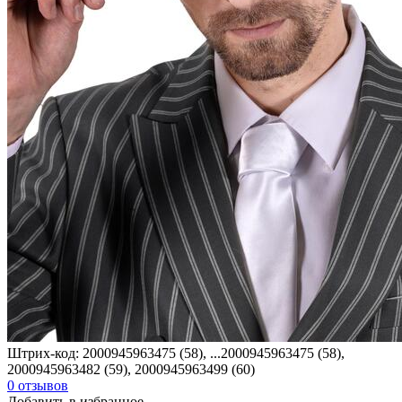
Штрих-код:
2000945963475 (58), ...
2000945963475 (58),
2000945963482 (59), 2000945963499 (60)
0
отзывов
Добавить в избранное