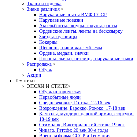
Ткани и отделка
Знаки различия
>
Нарукавные штаты ВМФ СССР
Нарукавные повязки
Аксельбанты, шнуры, галуны, ранты
Орденские ленты, ленты на бескозырку
Звезды, пуговицы
Кокарды
Шевроны, нашивки, эмблемы
Ордена, медали, значки
Погоны, лычки, петлицы, нарукавные знаки
Распродажа
>
Обувь
Акции
Тематики
ЭПОХИ И СТИЛИ
>
Обувь историческая
Первобытные люди
Средневековые, Готика: 12-16 век
Возрождение, Барокко, Рококо: 17-18 век
Камзолы, мундиры царской армии, сюртуки:
18-19 век
Стимпанк, Викторианский стиль: 19 век
Чикаго, Гэтсби: 20 век 30-е годы
Военная форма СССР и Германия