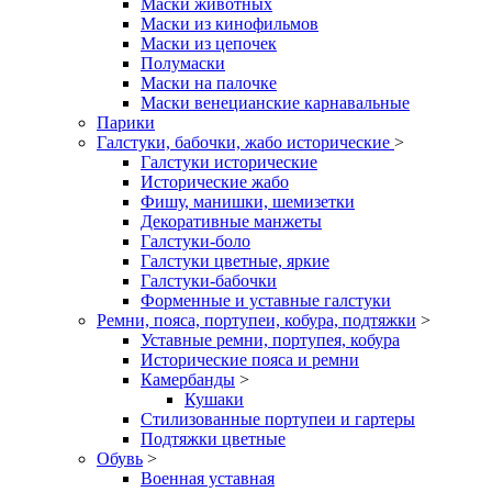
Маски животных
Маски из кинофильмов
Маски из цепочек
Полумаски
Маски на палочке
Маски венецианские карнавальные
Парики
Галстуки, бабочки, жабо исторические
>
Галстуки исторические
Исторические жабо
Фишу, манишки, шемизетки
Декоративные манжеты
Галстуки-боло
Галстуки цветные, яркие
Галстуки-бабочки
Форменные и уставные галстуки
Ремни, пояса, портупеи, кобура, подтяжки
>
Уставные ремни, портупея, кобура
Исторические пояса и ремни
Камербанды
>
Кушаки
Стилизованные портупеи и гартеры
Подтяжки цветные
Обувь
>
Военная уставная