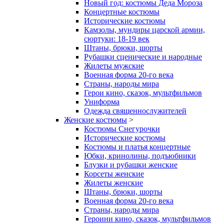
Новый год: костюмы Деда Мороза
Концертные костюмы
Исторические костюмы
Камзолы, мундиры царской армии,
сюртуки: 18-19 век
Штаны, брюки, шорты
Рубашки сценические и народные
Жилеты мужские
Военная форма 20-го века
Страны, народы мира
Герои кино, сказок, мультфильмов
Униформа
Одежда священнослужителей
Женские костюмы
>
Костюмы Снегурочки
Исторические костюмы
Костюмы и платья концертные
Юбки, кринолины, подъюбники
Блузки и рубашки женские
Корсеты женские
Жилеты женские
Штаны, брюки, шорты
Военная форма 20-го века
Страны, народы мира
Героини кино, сказок, мультфильмов