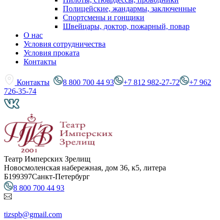
Полицейские, жандармы, заключенные
Спортсмены и гонщики
Швейцары, доктор, пожарный, повар
О нас
Условия сотрудничества
Условия проката
Контакты
Контакты
8 800 700 44 93
+7 812 982-27-72
+7 962
726-35-74
Театр Имперских Зрелищ
Новосмоленская набережная, дом 36, к5, литера
Б
199397
Санкт-Петербург
8 800 700 44 93
tizspb@gmail.com