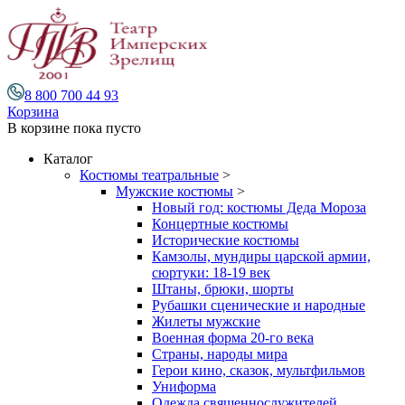
8 800 700 44 93
Корзина
В корзине
пока пусто
Каталог
Костюмы театральные
>
Мужские костюмы
>
Новый год: костюмы Деда Мороза
Концертные костюмы
Исторические костюмы
Камзолы, мундиры царской армии,
сюртуки: 18-19 век
Штаны, брюки, шорты
Рубашки сценические и народные
Жилеты мужские
Военная форма 20-го века
Страны, народы мира
Герои кино, сказок, мультфильмов
Униформа
Одежда священнослужителей