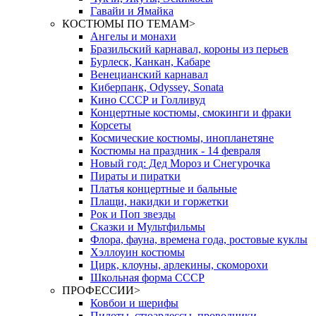
Гавайи и Ямайка
КОСТЮМЫ ПО ТЕМАМ
>
Ангелы и монахи
Бразильский карнавал, короны из перьев
Бурлеск, Канкан, Кабаре
Венецианский карнавал
Киберпанк, Odyssey, Sonata
Кино СССР и Голливуд
Концертные костюмы, смокинги и фраки
Корсеты
Космические костюмы, инопланетяне
Костюмы на праздник - 14 февраля
Новый год: Дед Мороз и Снегурочка
Пираты и пиратки
Платья концертные и бальные
Плащи, накидки и горжетки
Рок и Поп звезды
Сказки и Мультфильмы
Флора, фауна, времена года, ростовые куклы
Хэллоуин костюмы
Цирк, клоуны, арлекины, скоморохи
Школьная форма СССР
ПРОФЕССИИ
>
Ковбои и шерифы
Пилоты, стюардессы, проводники