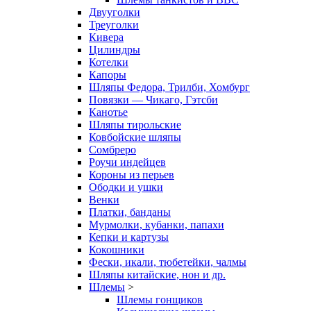
Двууголки
Треуголки
Кивера
Цилиндры
Котелки
Капоры
Шляпы Федора, Трилби, Хомбург
Повязки — Чикаго, Гэтсби
Канотье
Шляпы тирольские
Ковбойские шляпы
Сомбреро
Роучи индейцев
Короны из перьев
Ободки и ушки
Венки
Платки, банданы
Мурмолки, кубанки, папахи
Кепки и картузы
Кокошники
Фески, икали, тюбетейки, чалмы
Шляпы китайские, нон и др.
Шлемы
>
Шлемы гонщиков