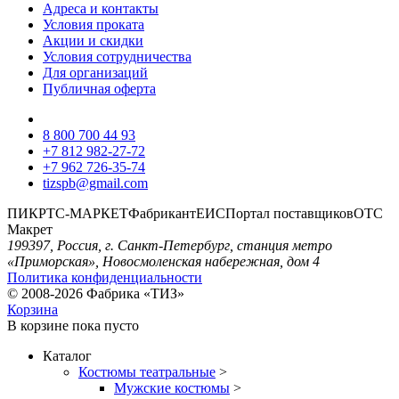
Адреса и контакты
Условия проката
Акции и скидки
Условия сотрудничества
Для организаций
Публичная оферта
8 800 700 44 93
+7 812 982-27-72
+7 962 726-35-74
tizspb@gmail.com
ПИК
РТС-МАРКЕТ
Фабрикант
ЕИС
Портал поставщиков
ОТС
Макрет
199397, Россия, г. Санкт-Петербург, станция метро
«Приморская», Новосмоленская набережная, дом 4
Политика конфиденциальности
© 2008-2026 Фабрика «ТИЗ»
Корзина
В корзине
пока пусто
Каталог
Костюмы театральные
>
Мужские костюмы
>