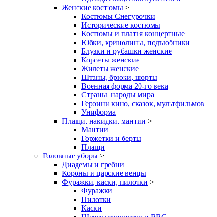
Женские костюмы
>
Костюмы Снегурочки
Исторические костюмы
Костюмы и платья концертные
Юбки, кринолины, подъюбники
Блузки и рубашки женские
Корсеты женские
Жилеты женские
Штаны, брюки, шорты
Военная форма 20-го века
Страны, народы мира
Героини кино, сказок, мультфильмов
Униформа
Плащи, накидки, мантии
>
Мантии
Горжетки и берты
Плащи
Головные уборы
>
Диадемы и гребни
Короны и царские венцы
Фуражки, каски, пилотки
>
Фуражки
Пилотки
Каски
Шлемы танкистов и ВВС