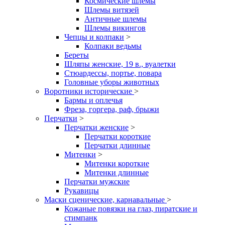
Космические шлемы
Шлемы витязей
Античные шлемы
Шлемы викингов
Чепцы и колпаки
>
Колпаки ведьмы
Береты
Шляпы женские, 19 в., вуалетки
Стюардессы, портье, повара
Головные уборы животных
Воротники исторические
>
Бармы и оплечья
Фреза, горгера, раф, брыжи
Перчатки
>
Перчатки женские
>
Перчатки короткие
Перчатки длинные
Митенки
>
Митенки короткие
Митенки длинные
Перчатки мужские
Рукавицы
Маски сценические, карнавальные
>
Кожаные повязки на глаз, пиратские и
стимпанк