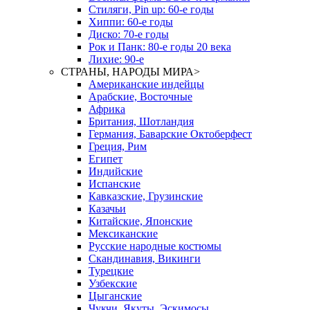
Стиляги, Pin up: 60-е годы
Хиппи: 60-е годы
Диско: 70-е годы
Рок и Панк: 80-е годы 20 века
Лихие: 90-е
СТРАНЫ, НАРОДЫ МИРА
>
Американские индейцы
Арабские, Восточные
Африка
Британия, Шотландия
Германия, Баварские Октоберфест
Греция, Рим
Египет
Индийские
Испанские
Кавказские, Грузинские
Казачьи
Китайские, Японские
Мексиканские
Русские народные костюмы
Скандинавия, Викинги
Турецкие
Узбекские
Цыганские
Чукчи, Якуты, Эскимосы