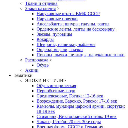
Ткани и отделка
Знаки различия
>
Нарукавные штаты ВМФ СССР
Нарукавные повязки
Аксельбанты, шнуры, галуны, ранты
Орденские ленты, ленты на бескозырку
Звезды, пуговицы
Кокарды
Шевроны, нашивки, эмблемы
Ордена, медали, значки
Погоны, лычки, петлицы, нарукавные знаки
Распродажа
>
Обувь
Акции
Тематики
ЭПОХИ И СТИЛИ
>
Обувь историческая
Первобытные люди
Средневековые, Готика: 12-16 век
Возрождение, Барокко, Рококо: 17-18 век
Камзолы, мундиры царской армии, сюртуки:
18-19 век
Стимпанк, Викторианский стиль: 19 век
Чикаго, Гэтсби: 20 век 30-е годы
Военная форма СССР и Германия