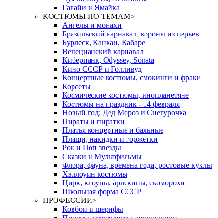
Гавайи и Ямайка
КОСТЮМЫ ПО ТЕМАМ
>
Ангелы и монахи
Бразильский карнавал, короны из перьев
Бурлеск, Канкан, Кабаре
Венецианский карнавал
Киберпанк, Odyssey, Sonata
Кино СССР и Голливуд
Концертные костюмы, смокинги и фраки
Корсеты
Космические костюмы, инопланетяне
Костюмы на праздник - 14 февраля
Новый год: Дед Мороз и Снегурочка
Пираты и пиратки
Платья концертные и бальные
Плащи, накидки и горжетки
Рок и Поп звезды
Сказки и Мультфильмы
Флора, фауна, времена года, ростовые куклы
Хэллоуин костюмы
Цирк, клоуны, арлекины, скоморохи
Школьная форма СССР
ПРОФЕССИИ
>
Ковбои и шерифы
Пилоты, стюардессы, проводники