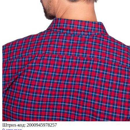
Штрих-код:
2000945978257