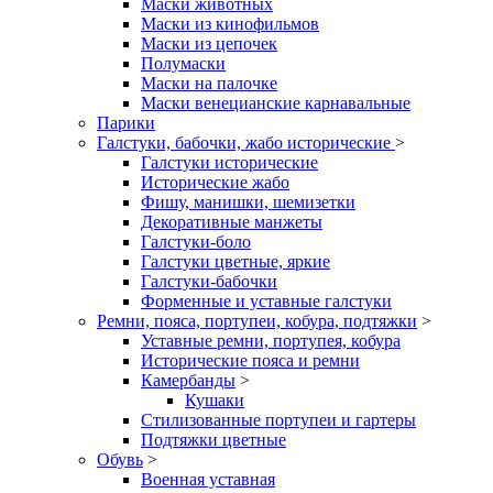
Маски животных
Маски из кинофильмов
Маски из цепочек
Полумаски
Маски на палочке
Маски венецианские карнавальные
Парики
Галстуки, бабочки, жабо исторические
>
Галстуки исторические
Исторические жабо
Фишу, манишки, шемизетки
Декоративные манжеты
Галстуки-боло
Галстуки цветные, яркие
Галстуки-бабочки
Форменные и уставные галстуки
Ремни, пояса, портупеи, кобура, подтяжки
>
Уставные ремни, портупея, кобура
Исторические пояса и ремни
Камербанды
>
Кушаки
Стилизованные портупеи и гартеры
Подтяжки цветные
Обувь
>
Военная уставная