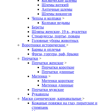
Космические шлемы
Шлемы витязей
Античные шлемы
Шлемы викингов
Чепцы и колпаки
>
Колпаки ведьмы
Береты
Шляпы женские, 19 в., вуалетки
Стюардессы, портье, повара
Головные уборы животных
Воротники исторические
>
Бармы и оплечья
Фреза, горгера, раф, брыжи
Перчатки
>
Перчатки женские
>
Перчатки короткие
Перчатки длинные
Митенки
>
Митенки короткие
Митенки длинные
Перчатки мужские
Рукавицы
Маски сценические, карнавальные
>
Кожаные повязки на глаз, пиратские и
стимпанк