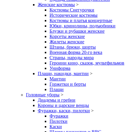
Женские костюмы
>
Костюмы Снегурочки
Исторические костюмы
Костюмы и платья концертные
Юбки, кринолины, подъюбники
Блузки и рубашки женские
Корсеты женские
Жилеты женские
Штаны, брюки, шорты
Военная форма 20-го века
Страны, народы мира
Героини кино, сказок, мультфильмов
Униформа
Плащи, накидки, мантии
>
Мантии
Горжетки и берты
Плащи
Головные уборы
>
Диадемы и гребни
Короны и царские венцы
Фуражки, каски, пилотки
>
Фуражки
Пилотки
Каски
Шлемы танкистов и ВВС