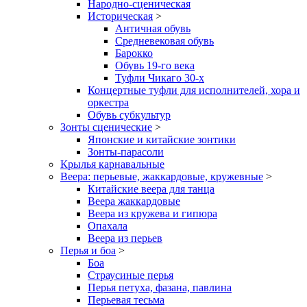
Народно-сценическая
Историческая
>
Античная обувь
Средневековая обувь
Барокко
Обувь 19-го века
Туфли Чикаго 30-х
Концертные туфли для исполнителей, хора и
оркестра
Обувь субкультур
Зонты сценические
>
Японские и китайские зонтики
Зонты-парасоли
Крылья карнавальные
Веера: перьевые, жаккардовые, кружевные
>
Китайские веера для танца
Веера жаккардовые
Веера из кружева и гипюра
Опахала
Веера из перьев
Перья и боа
>
Боа
Страусиные перья
Перья петуха, фазана, павлина
Перьевая тесьма