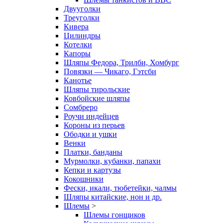
Двууголки
Треуголки
Кивера
Цилиндры
Котелки
Капоры
Шляпы Федора, Трилби, Хомбург
Повязки — Чикаго, Гэтсби
Канотье
Шляпы тирольские
Ковбойские шляпы
Сомбреро
Роучи индейцев
Короны из перьев
Ободки и ушки
Венки
Платки, банданы
Мурмолки, кубанки, папахи
Кепки и картузы
Кокошники
Фески, икали, тюбетейки, чалмы
Шляпы китайские, нон и др.
Шлемы
>
Шлемы гонщиков