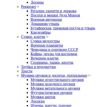
Лосины
Реквизит
>
Регалии: скипетр и держава
Посохи и мешки Деда Мороза
Военная амуниция
Домашняя утварь
Бутафорская, трюковая посуда и утварь
Канделябры
Сумки, клатчи
>
Сумки медсестры
Военные планшеты
Чемоданы и портмоне СССР
Кофры, чехлы для костюмов
Вечерние клатчи
Спорраны, ташки, кисеты
Трубки и мундштуки
Трости
Муляжи оружия и доспехи, театральные
>
Муляжи огнестрельного оружия
Муляжи холодного оружия
Муляжи метательного оружия
Футуристическое оружие
Муляжи щитов
Доспехи
Шлемы, наручи, поножи