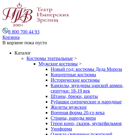
8 800 700 44 93
Корзина
В корзине
пока пусто
Каталог
Костюмы театральные
>
Мужские костюмы
>
Новый год: костюмы Деда Мороза
Концертные костюмы
Исторические костюмы
Камзолы, мундиры царской армии,
сюртуки: 18-19 век
Штаны, брюки, шорты
Рубашки сценические и народные
Жилеты мужские
Военная форма 20-го века
Страны, народы мира
Герои кино, сказок, мультфильмов
Униформа
Одежда священнослужителей