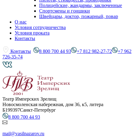
Полицейские, жандармы, заключенные
Спортсмены и гонщики
Швейцары, доктор, пожарный, повар
О нас
Условия сотрудничества
Условия проката
Контакты
Контакты
8 800 700 44 93
+7 812 982-27-72
+7 962
726-35-74
Театр Имперских Зрелищ
Новосмоленская набережная, дом 36, к5, литера
Б
199397
Санкт-Петербург
8 800 700 44 93
mail@vasilnazarov.ru