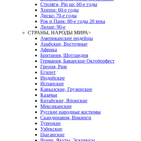
Стиляги, Pin up: 60-е годы
Хиппи: 60-е годы
Диско: 70-е годы
Рок и Панк: 80-е годы 20 века
Лихие: 90-е
СТРАНЫ, НАРОДЫ МИРА
>
Американские индейцы
Арабские, Восточные
Африка
Британия, Шотландия
Германия, Баварские Октоберфест
Греция, Рим
Египет
Индийские
Испанские
Кавказские, Грузинские
Казачьи
Китайские, Японские
Мексиканские
Русские народные костюмы
Скандинавия, Викинги
Турецкие
Узбекские
Цыганские
Чукчи, Якуты, Эскимосы