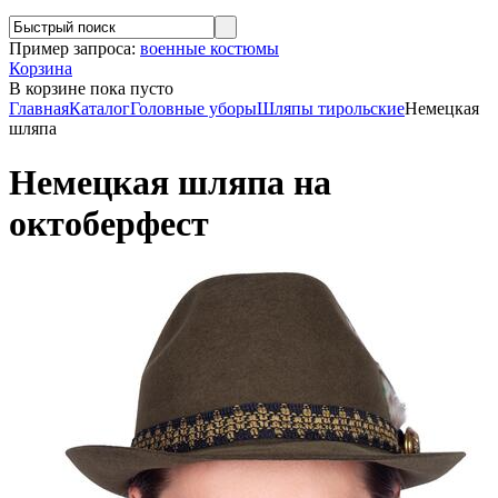
Пример запроса:
военные костюмы
Корзина
В корзине
пока пусто
Главная
Каталог
Головные уборы
Шляпы тирольские
Немецкая
шляпа
Немецкая шляпа на
октоберфест