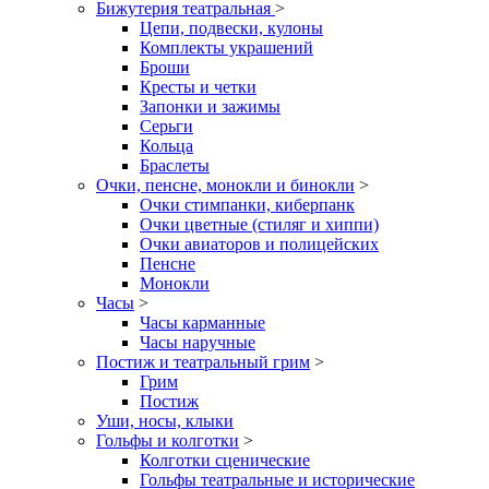
Бижутерия театральная
>
Цепи, подвески, кулоны
Комплекты украшений
Броши
Кресты и четки
Запонки и зажимы
Серьги
Кольца
Браслеты
Очки, пенсне, монокли и бинокли
>
Очки стимпанки, киберпанк
Очки цветные (стиляг и хиппи)
Очки авиаторов и полицейских
Пенсне
Монокли
Часы
>
Часы карманные
Часы наручные
Постиж и театральный грим
>
Грим
Постиж
Уши, носы, клыки
Гольфы и колготки
>
Колготки сценические
Гольфы театральные и исторические