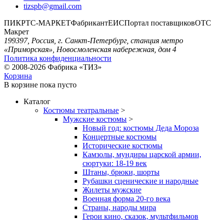
tizspb@gmail.com
ПИК
РТС-МАРКЕТ
Фабрикант
ЕИС
Портал поставщиков
ОТС
Макрет
199397, Россия, г. Санкт-Петербург, станция метро
«Приморская», Новосмоленская набережная, дом 4
Политика конфиденциальности
© 2008-2026 Фабрика «ТИЗ»
Корзина
В корзине
пока пусто
Каталог
Костюмы театральные
>
Мужские костюмы
>
Новый год: костюмы Деда Мороза
Концертные костюмы
Исторические костюмы
Камзолы, мундиры царской армии,
сюртуки: 18-19 век
Штаны, брюки, шорты
Рубашки сценические и народные
Жилеты мужские
Военная форма 20-го века
Страны, народы мира
Герои кино, сказок, мультфильмов