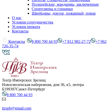
Полицейские, жандармы, заключенные
Спортсмены и гонщики
Швейцары, доктор, пожарный, повар
О нас
Условия сотрудничества
Условия проката
Контакты
Контакты
8 800 700 44 93
+7 812 982-27-72
+7 962
726-35-74
Театр Имперских Зрелищ
Новосмоленская набережная, дом 36, к5, литера
Б
199397
Санкт-Петербург
8 800 700 44 93
tizspb@gmail.com