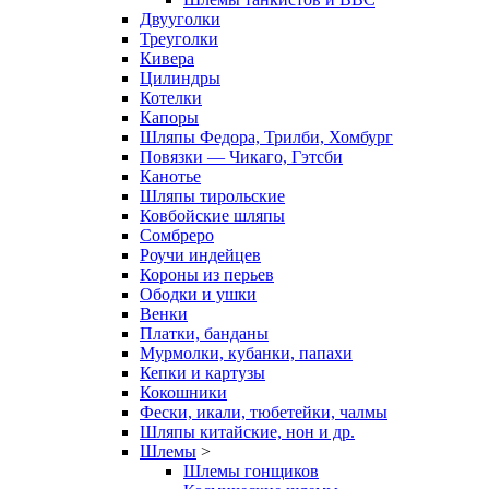
Двууголки
Треуголки
Кивера
Цилиндры
Котелки
Капоры
Шляпы Федора, Трилби, Хомбург
Повязки — Чикаго, Гэтсби
Канотье
Шляпы тирольские
Ковбойские шляпы
Сомбреро
Роучи индейцев
Короны из перьев
Ободки и ушки
Венки
Платки, банданы
Мурмолки, кубанки, папахи
Кепки и картузы
Кокошники
Фески, икали, тюбетейки, чалмы
Шляпы китайские, нон и др.
Шлемы
>
Шлемы гонщиков