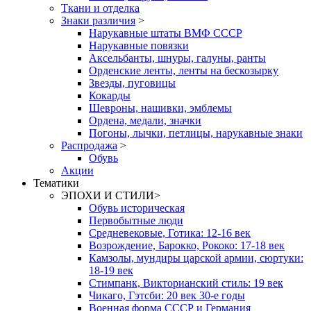
Ткани и отделка
Знаки различия
>
Нарукавные штаты ВМФ СССР
Нарукавные повязки
Аксельбанты, шнуры, галуны, ранты
Орденские ленты, ленты на бескозырку
Звезды, пуговицы
Кокарды
Шевроны, нашивки, эмблемы
Ордена, медали, значки
Погоны, лычки, петлицы, нарукавные знаки
Распродажа
>
Обувь
Акции
Тематики
ЭПОХИ И СТИЛИ
>
Обувь историческая
Первобытные люди
Средневековые, Готика: 12-16 век
Возрождение, Барокко, Рококо: 17-18 век
Камзолы, мундиры царской армии, сюртуки:
18-19 век
Стимпанк, Викторианский стиль: 19 век
Чикаго, Гэтсби: 20 век 30-е годы
Военная форма СССР и Германия