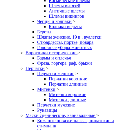
Космические шлемы
Шлемы витязей
Античные шлемы
Шлемы викингов
Чепцы и колпаки
>
Колпаки ведьмы
Береты
Шляпы женские, 19 в., вуалетки
Стюардессы, портье, повара
Головные уборы животных
Воротники исторические
>
Бармы и оплечья
Фреза, горгера, раф, брыжи
Перчатки
>
Перчатки женские
>
Перчатки короткие
Перчатки длинные
Митенки
>
Митенки короткие
Митенки длинные
Перчатки мужские
Рукавицы
Маски сценические, карнавальные
>
Кожаные повязки на глаз, пиратские и
стимпанк