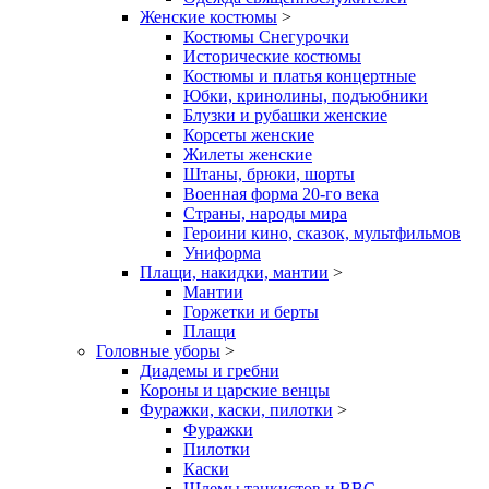
Женские костюмы
>
Костюмы Снегурочки
Исторические костюмы
Костюмы и платья концертные
Юбки, кринолины, подъюбники
Блузки и рубашки женские
Корсеты женские
Жилеты женские
Штаны, брюки, шорты
Военная форма 20-го века
Страны, народы мира
Героини кино, сказок, мультфильмов
Униформа
Плащи, накидки, мантии
>
Мантии
Горжетки и берты
Плащи
Головные уборы
>
Диадемы и гребни
Короны и царские венцы
Фуражки, каски, пилотки
>
Фуражки
Пилотки
Каски
Шлемы танкистов и ВВС