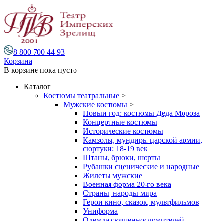
8 800 700 44 93
Корзина
В корзине
пока пусто
Каталог
Костюмы театральные
>
Мужские костюмы
>
Новый год: костюмы Деда Мороза
Концертные костюмы
Исторические костюмы
Камзолы, мундиры царской армии,
сюртуки: 18-19 век
Штаны, брюки, шорты
Рубашки сценические и народные
Жилеты мужские
Военная форма 20-го века
Страны, народы мира
Герои кино, сказок, мультфильмов
Униформа
Одежда священнослужителей