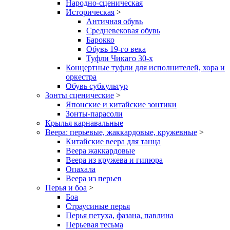
Народно-сценическая
Историческая
>
Античная обувь
Средневековая обувь
Барокко
Обувь 19-го века
Туфли Чикаго 30-х
Концертные туфли для исполнителей, хора и
оркестра
Обувь субкультур
Зонты сценические
>
Японские и китайские зонтики
Зонты-парасоли
Крылья карнавальные
Веера: перьевые, жаккардовые, кружевные
>
Китайские веера для танца
Веера жаккардовые
Веера из кружева и гипюра
Опахала
Веера из перьев
Перья и боа
>
Боа
Страусиные перья
Перья петуха, фазана, павлина
Перьевая тесьма