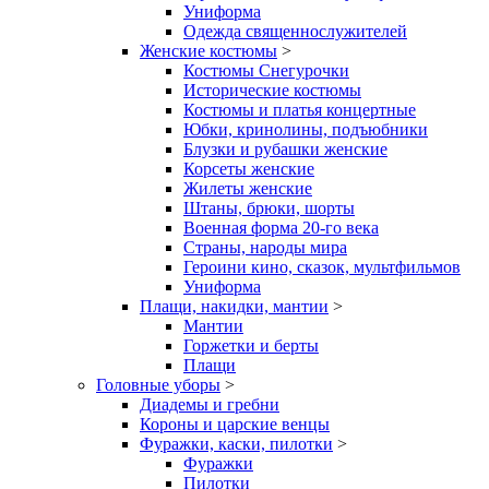
Униформа
Одежда священнослужителей
Женские костюмы
>
Костюмы Снегурочки
Исторические костюмы
Костюмы и платья концертные
Юбки, кринолины, подъюбники
Блузки и рубашки женские
Корсеты женские
Жилеты женские
Штаны, брюки, шорты
Военная форма 20-го века
Страны, народы мира
Героини кино, сказок, мультфильмов
Униформа
Плащи, накидки, мантии
>
Мантии
Горжетки и берты
Плащи
Головные уборы
>
Диадемы и гребни
Короны и царские венцы
Фуражки, каски, пилотки
>
Фуражки
Пилотки