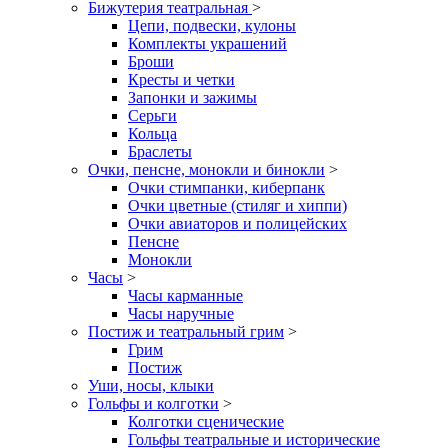
Бижутерия театральная
>
Цепи, подвески, кулоны
Комплекты украшений
Броши
Кресты и четки
Запонки и зажимы
Серьги
Кольца
Браслеты
Очки, пенсне, монокли и бинокли
>
Очки стимпанки, киберпанк
Очки цветные (стиляг и хиппи)
Очки авиаторов и полицейских
Пенсне
Монокли
Часы
>
Часы карманные
Часы наручные
Постиж и театральный грим
>
Грим
Постиж
Уши, носы, клыки
Гольфы и колготки
>
Колготки сценические
Гольфы театральные и исторические