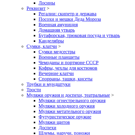
Лосины
Реквизит
>
Регалии: скипетр и держава
Посохи и мешки Деда Мороза
Военная амуниция
Домашняя утварь
Бутафорская, трюковая посуда и утварь
Канделябры
Сумки, клатчи
>
Сумки медсестры
Военные планшеты
Чемоданы и портмоне СССР
Кофры, чехлы для костюмов
Вечерние клатчи
Спорраны, ташки, кисеты
Трубки и мундштуки
Трости
Муляжи оружия и доспехи, театральные
>
Муляжи огнестрельного оружия
Муляжи холодного оружия
Муляжи метательного оружия
Футуристическое оружие
Муляжи щитов
Доспехи
Шлемы, наручи, поножи