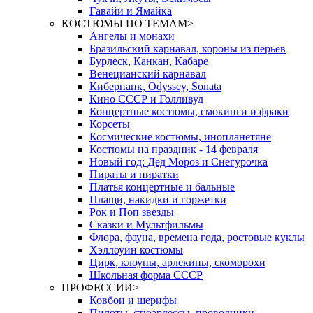
Гавайи и Ямайка
КОСТЮМЫ ПО ТЕМАМ
>
Ангелы и монахи
Бразильский карнавал, короны из перьев
Бурлеск, Канкан, Кабаре
Венецианский карнавал
Киберпанк, Odyssey, Sonata
Кино СССР и Голливуд
Концертные костюмы, смокинги и фраки
Корсеты
Космические костюмы, инопланетяне
Костюмы на праздник - 14 февраля
Новый год: Дед Мороз и Снегурочка
Пираты и пиратки
Платья концертные и бальные
Плащи, накидки и горжетки
Рок и Поп звезды
Сказки и Мультфильмы
Флора, фауна, времена года, ростовые куклы
Хэллоуин костюмы
Цирк, клоуны, арлекины, скоморохи
Школьная форма СССР
ПРОФЕССИИ
>
Ковбои и шерифы
Пилоты, стюардессы, проводники