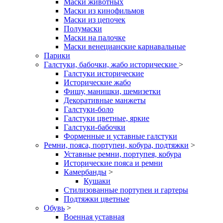
Маски животных
Маски из кинофильмов
Маски из цепочек
Полумаски
Маски на палочке
Маски венецианские карнавальные
Парики
Галстуки, бабочки, жабо исторические
>
Галстуки исторические
Исторические жабо
Фишу, манишки, шемизетки
Декоративные манжеты
Галстуки-боло
Галстуки цветные, яркие
Галстуки-бабочки
Форменные и уставные галстуки
Ремни, пояса, портупеи, кобура, подтяжки
>
Уставные ремни, портупея, кобура
Исторические пояса и ремни
Камербанды
>
Кушаки
Стилизованные портупеи и гартеры
Подтяжки цветные
Обувь
>
Военная уставная