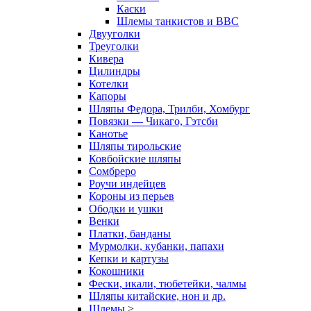
Каски
Шлемы танкистов и ВВС
Двууголки
Треуголки
Кивера
Цилиндры
Котелки
Капоры
Шляпы Федора, Трилби, Хомбург
Повязки — Чикаго, Гэтсби
Канотье
Шляпы тирольские
Ковбойские шляпы
Сомбреро
Роучи индейцев
Короны из перьев
Ободки и ушки
Венки
Платки, банданы
Мурмолки, кубанки, папахи
Кепки и картузы
Кокошники
Фески, икали, тюбетейки, чалмы
Шляпы китайские, нон и др.
Шлемы
>