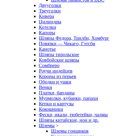
Двууголки
Треуголки
Кивера
Цилиндры
Котелки
Капоры
Шляпы Федора, Трилби, Хомбург
Повязки — Чикаго, Гэтсби
Канотье
Шляпы тирольские
Ковбойские шляпы
Сомбреро
Роучи индейцев
Короны из перьев
Ободки и ушки
Венки
Платки, банданы
Мурмолки, кубанки, папахи
Кепки и картузы
Кокошники
Фески, икали, тюбетейки, чалмы
Шляпы китайские, нон и др.
Шлемы
>
Шлемы гонщиков