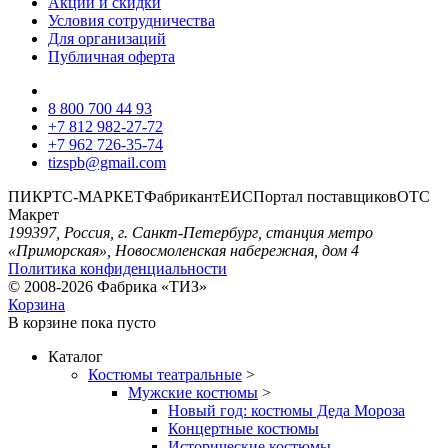
Акции и скидки
Условия сотрудничества
Для организаций
Публичная оферта
8 800 700 44 93
+7 812 982-27-72
+7 962 726-35-74
tizspb@gmail.com
ПИК
РТС-МАРКЕТ
Фабрикант
ЕИС
Портал поставщиков
ОТС
Макрет
199397, Россия, г. Санкт-Петербург, станция метро
«Приморская», Новосмоленская набережная, дом 4
Политика конфиденциальности
© 2008-2026 Фабрика «ТИЗ»
Корзина
В корзине
пока пусто
Каталог
Костюмы театральные
>
Мужские костюмы
>
Новый год: костюмы Деда Мороза
Концертные костюмы
Исторические костюмы