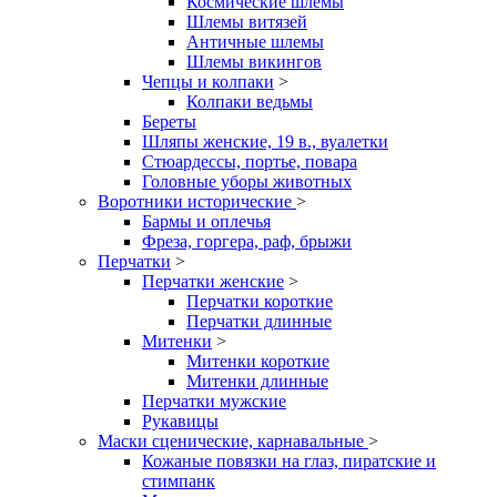
Космические шлемы
Шлемы витязей
Античные шлемы
Шлемы викингов
Чепцы и колпаки
>
Колпаки ведьмы
Береты
Шляпы женские, 19 в., вуалетки
Стюардессы, портье, повара
Головные уборы животных
Воротники исторические
>
Бармы и оплечья
Фреза, горгера, раф, брыжи
Перчатки
>
Перчатки женские
>
Перчатки короткие
Перчатки длинные
Митенки
>
Митенки короткие
Митенки длинные
Перчатки мужские
Рукавицы
Маски сценические, карнавальные
>
Кожаные повязки на глаз, пиратские и
стимпанк