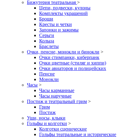
Бижутерия театральная
>
Цепи, подвески, кулоны
Комплекты украшений
Броши
Кресты и четки
Запонки и зажимы
Серьги
Кольца
Браслеты
Очки, пенсне, монокли и бинокли
>
Очки стимпанки, киберпанк
Очки цветные (стиляг и хиппи)
Очки авиаторов и полицейских
Пенсне
Монокли
Часы
>
Часы карманные
Часы наручные
Постиж и театральный грим
>
Грим
Постиж
Уши, носы, клыки
Гольфы и колготки
>
Колготки сценические
Гольфы театральные и исторические