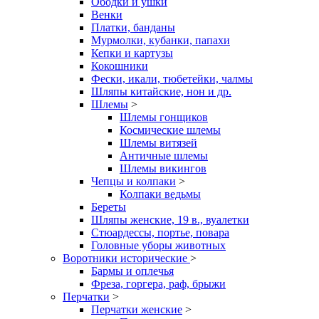
Ободки и ушки
Венки
Платки, банданы
Мурмолки, кубанки, папахи
Кепки и картузы
Кокошники
Фески, икали, тюбетейки, чалмы
Шляпы китайские, нон и др.
Шлемы
>
Шлемы гонщиков
Космические шлемы
Шлемы витязей
Античные шлемы
Шлемы викингов
Чепцы и колпаки
>
Колпаки ведьмы
Береты
Шляпы женские, 19 в., вуалетки
Стюардессы, портье, повара
Головные уборы животных
Воротники исторические
>
Бармы и оплечья
Фреза, горгера, раф, брыжи
Перчатки
>
Перчатки женские
>