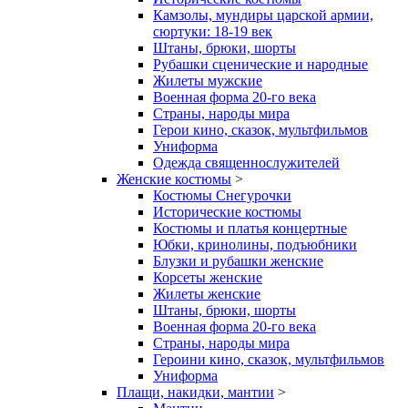
Камзолы, мундиры царской армии,
сюртуки: 18-19 век
Штаны, брюки, шорты
Рубашки сценические и народные
Жилеты мужские
Военная форма 20-го века
Страны, народы мира
Герои кино, сказок, мультфильмов
Униформа
Одежда священнослужителей
Женские костюмы
>
Костюмы Снегурочки
Исторические костюмы
Костюмы и платья концертные
Юбки, кринолины, подъюбники
Блузки и рубашки женские
Корсеты женские
Жилеты женские
Штаны, брюки, шорты
Военная форма 20-го века
Страны, народы мира
Героини кино, сказок, мультфильмов
Униформа
Плащи, накидки, мантии
>