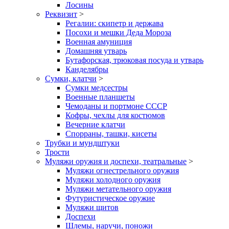
Лосины
Реквизит
>
Регалии: скипетр и держава
Посохи и мешки Деда Мороза
Военная амуниция
Домашняя утварь
Бутафорская, трюковая посуда и утварь
Канделябры
Сумки, клатчи
>
Сумки медсестры
Военные планшеты
Чемоданы и портмоне СССР
Кофры, чехлы для костюмов
Вечерние клатчи
Спорраны, ташки, кисеты
Трубки и мундштуки
Трости
Муляжи оружия и доспехи, театральные
>
Муляжи огнестрельного оружия
Муляжи холодного оружия
Муляжи метательного оружия
Футуристическое оружие
Муляжи щитов
Доспехи
Шлемы, наручи, поножи