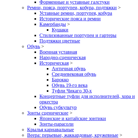
Форменные и уставные галстуки
Ремни, пояса, портупеи, кобура, подтяжки
>
Уставные ремни, портупея, кобура
Исторические пояса и ремни
Камербанды
>
Кушаки
Стилизованные портупеи и гартеры
Подтяжки цветные
Обувь
>
Военная уставная
Народно-сценическая
Историческая
>
Античная обувь
Средневековая обувь
Барокко
Обувь 19-го века
Туфли Чикаго 30-х
Концертные туфли для исполнителей, хора и
оркестра
Обувь субкультур
Зонты сценические
>
Японские и китайские зонтики
Зонты-парасоли
Крылья карнавальные
Веера: перьевые, жаккардовые, кружевные
>