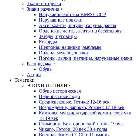
Ткани и отделка
Знаки различия
>
Нарукавные штаты ВМФ СССР
Нарукавные повязки
Аксельбанты, шнуры, галуны, ранты
Орденские ленты, ленты на бескозырку
Звезды, пуговицы
Кокарды
Шевроны, нашивки, эмблемы
Ордена, медали, значки
Погоны, лычки, петлицы, нарукавные знаки
Распродажа
>
Обувь
Акции
Тематики
ЭПОХИ И СТИЛИ
>
Обувь историческая
Первобытные люди
Средневековые, Готика: 12-16 век
Возрождение, Барокко, Рококо: 17-18 век
Камзолы, мундиры царской армии, сюртуки:
18-19 век
Стимпанк, Викторианский стиль: 19 век
Чикаго, Гэтсби: 20 век 30-е годы
Военная форма СССР и Германия