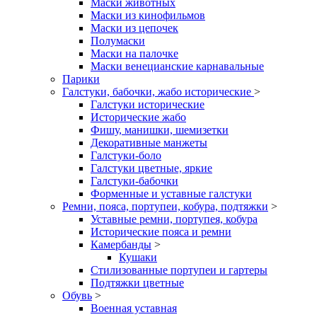
Маски животных
Маски из кинофильмов
Маски из цепочек
Полумаски
Маски на палочке
Маски венецианские карнавальные
Парики
Галстуки, бабочки, жабо исторические
>
Галстуки исторические
Исторические жабо
Фишу, манишки, шемизетки
Декоративные манжеты
Галстуки-боло
Галстуки цветные, яркие
Галстуки-бабочки
Форменные и уставные галстуки
Ремни, пояса, портупеи, кобура, подтяжки
>
Уставные ремни, портупея, кобура
Исторические пояса и ремни
Камербанды
>
Кушаки
Стилизованные портупеи и гартеры
Подтяжки цветные
Обувь
>
Военная уставная