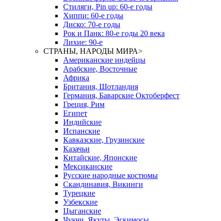
Стиляги, Pin up: 60-е годы
Хиппи: 60-е годы
Диско: 70-е годы
Рок и Панк: 80-е годы 20 века
Лихие: 90-е
СТРАНЫ, НАРОДЫ МИРА
>
Американские индейцы
Арабские, Восточные
Африка
Британия, Шотландия
Германия, Баварские Октоберфест
Греция, Рим
Египет
Индийские
Испанские
Кавказские, Грузинские
Казачьи
Китайские, Японские
Мексиканские
Русские народные костюмы
Скандинавия, Викинги
Турецкие
Узбекские
Цыганские
Чукчи, Якуты, Эскимосы