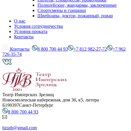
Полицейские, жандармы, заключенные
Спортсмены и гонщики
Швейцары, доктор, пожарный, повар
О нас
Условия сотрудничества
Условия проката
Контакты
Контакты
8 800 700 44 93
+7 812 982-27-72
+7 962
726-35-74
Театр Имперских Зрелищ
Новосмоленская набережная, дом 36, к5, литера
Б
199397
Санкт-Петербург
8 800 700 44 93
tizspb@gmail.com