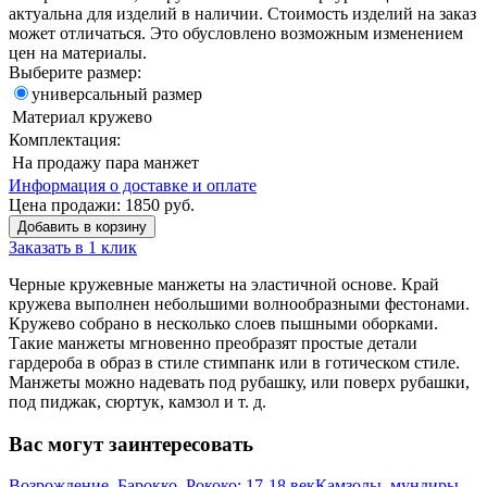
актуальна для изделий в наличии. Стоимость изделий на заказ
может отличаться. Это обусловлено возможным изменением
цен на материалы.
Выберите размер:
универсальный размер
Материал
кружево
Комплектация:
На продажу
пара манжет
Информация о доставке и оплате
Цена продажи:
1850
руб.
Добавить в корзину
Заказать в 1 клик
Черные кружевные манжеты на эластичной основе. Край
кружева выполнен небольшими волнообразными фестонами.
Кружево собрано в несколько слоев пышными оборками.
Такие манжеты мгновенно преобразят простые детали
гардероба в образ в стиле стимпанк или в готическом стиле.
Манжеты можно надевать под рубашку, или поверх рубашки,
под пиджак, сюртук, камзол и т. д.
Вас могут заинтересовать
Возрождение, Барокко, Рококо: 17-18 век
Камзолы, мундиры