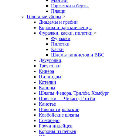
Мантии
Горжетки и берты
Плащи
Головные уборы
>
Диадемы и гребни
Короны и царские венцы
Фуражки, каски, пилотки
>
Фуражки
Пилотки
Каски
Шлемы танкистов и ВВС
Двууголки
Треуголки
Кивера
Цилиндры
Котелки
Капоры
Шляпы Федора, Трилби, Хомбург
Повязки — Чикаго, Гэтсби
Канотье
Шляпы тирольские
Ковбойские шляпы
Сомбреро
Роучи индейцев
Короны из перьев