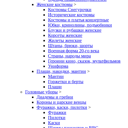
Женские костюмы
>
Костюмы Снегурочки
Исторические костюмы
Костюмы и платья концертные
Юбки, кринолины, подъюбники
Блузки и рубашки женские
Корсеты женские
Жилеты женские
Штаны, брюки, шорты
Военная форма 20-го века
Страны, народы мира
Героини кино, сказок, мультфильмов
Униформа
Плащи, накидки, мантии
>
Мантии
Горжетки и берты
Плащи
Головные уборы
>
Диадемы и гребни
Короны и царские венцы
Фуражки, каски, пилотки
>
Фуражки
Пилотки
Каски
Шлемы танкистов и ВВС