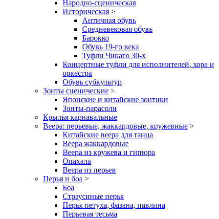
Народно-сценическая
Историческая
>
Античная обувь
Средневековая обувь
Барокко
Обувь 19-го века
Туфли Чикаго 30-х
Концертные туфли для исполнителей, хора и
оркестра
Обувь субкультур
Зонты сценические
>
Японские и китайские зонтики
Зонты-парасоли
Крылья карнавальные
Веера: перьевые, жаккардовые, кружевные
>
Китайские веера для танца
Веера жаккардовые
Веера из кружева и гипюра
Опахала
Веера из перьев
Перья и боа
>
Боа
Страусиные перья
Перья петуха, фазана, павлина
Перьевая тесьма