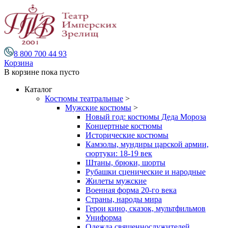
8 800 700 44 93
Корзина
В корзине
пока пусто
Каталог
Костюмы театральные
>
Мужские костюмы
>
Новый год: костюмы Деда Мороза
Концертные костюмы
Исторические костюмы
Камзолы, мундиры царской армии,
сюртуки: 18-19 век
Штаны, брюки, шорты
Рубашки сценические и народные
Жилеты мужские
Военная форма 20-го века
Страны, народы мира
Герои кино, сказок, мультфильмов
Униформа
Одежда священнослужителей