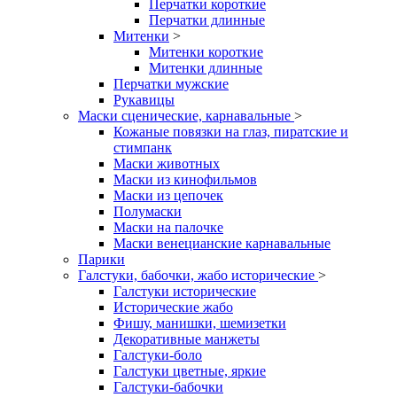
Перчатки короткие
Перчатки длинные
Митенки
>
Митенки короткие
Митенки длинные
Перчатки мужские
Рукавицы
Маски сценические, карнавальные
>
Кожаные повязки на глаз, пиратские и
стимпанк
Маски животных
Маски из кинофильмов
Маски из цепочек
Полумаски
Маски на палочке
Маски венецианские карнавальные
Парики
Галстуки, бабочки, жабо исторические
>
Галстуки исторические
Исторические жабо
Фишу, манишки, шемизетки
Декоративные манжеты
Галстуки-боло
Галстуки цветные, яркие
Галстуки-бабочки