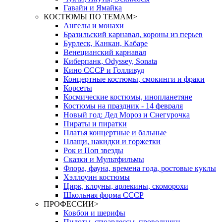
Гавайи и Ямайка
КОСТЮМЫ ПО ТЕМАМ
>
Ангелы и монахи
Бразильский карнавал, короны из перьев
Бурлеск, Канкан, Кабаре
Венецианский карнавал
Киберпанк, Odyssey, Sonata
Кино СССР и Голливуд
Концертные костюмы, смокинги и фраки
Корсеты
Космические костюмы, инопланетяне
Костюмы на праздник - 14 февраля
Новый год: Дед Мороз и Снегурочка
Пираты и пиратки
Платья концертные и бальные
Плащи, накидки и горжетки
Рок и Поп звезды
Сказки и Мультфильмы
Флора, фауна, времена года, ростовые куклы
Хэллоуин костюмы
Цирк, клоуны, арлекины, скоморохи
Школьная форма СССР
ПРОФЕССИИ
>
Ковбои и шерифы
Пилоты, стюардессы, проводники