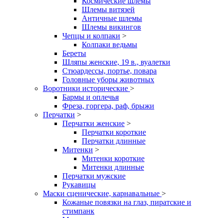
Космические шлемы
Шлемы витязей
Античные шлемы
Шлемы викингов
Чепцы и колпаки
>
Колпаки ведьмы
Береты
Шляпы женские, 19 в., вуалетки
Стюардессы, портье, повара
Головные уборы животных
Воротники исторические
>
Бармы и оплечья
Фреза, горгера, раф, брыжи
Перчатки
>
Перчатки женские
>
Перчатки короткие
Перчатки длинные
Митенки
>
Митенки короткие
Митенки длинные
Перчатки мужские
Рукавицы
Маски сценические, карнавальные
>
Кожаные повязки на глаз, пиратские и
стимпанк