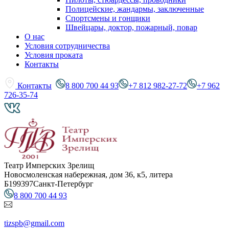
Полицейские, жандармы, заключенные
Спортсмены и гонщики
Швейцары, доктор, пожарный, повар
О нас
Условия сотрудничества
Условия проката
Контакты
Контакты
8 800 700 44 93
+7 812 982-27-72
+7 962
726-35-74
Театр Имперских Зрелищ
Новосмоленская набережная, дом 36, к5, литера
Б
199397
Санкт-Петербург
8 800 700 44 93
tizspb@gmail.com