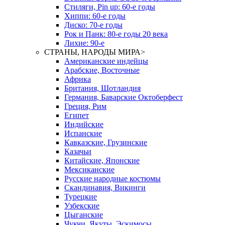
Стиляги, Pin up: 60-е годы
Хиппи: 60-е годы
Диско: 70-е годы
Рок и Панк: 80-е годы 20 века
Лихие: 90-е
СТРАНЫ, НАРОДЫ МИРА
>
Американские индейцы
Арабские, Восточные
Африка
Британия, Шотландия
Германия, Баварские Октоберфест
Греция, Рим
Египет
Индийские
Испанские
Кавказские, Грузинские
Казачьи
Китайские, Японские
Мексиканские
Русские народные костюмы
Скандинавия, Викинги
Турецкие
Узбекские
Цыганские
Чукчи, Якуты, Эскимосы