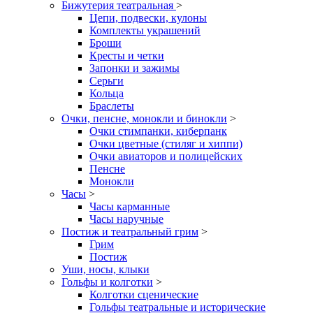
Бижутерия театральная
>
Цепи, подвески, кулоны
Комплекты украшений
Броши
Кресты и четки
Запонки и зажимы
Серьги
Кольца
Браслеты
Очки, пенсне, монокли и бинокли
>
Очки стимпанки, киберпанк
Очки цветные (стиляг и хиппи)
Очки авиаторов и полицейских
Пенсне
Монокли
Часы
>
Часы карманные
Часы наручные
Постиж и театральный грим
>
Грим
Постиж
Уши, носы, клыки
Гольфы и колготки
>
Колготки сценические
Гольфы театральные и исторические