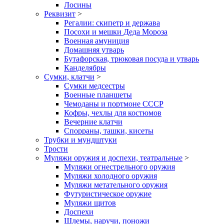
Лосины
Реквизит
>
Регалии: скипетр и держава
Посохи и мешки Деда Мороза
Военная амуниция
Домашняя утварь
Бутафорская, трюковая посуда и утварь
Канделябры
Сумки, клатчи
>
Сумки медсестры
Военные планшеты
Чемоданы и портмоне СССР
Кофры, чехлы для костюмов
Вечерние клатчи
Спорраны, ташки, кисеты
Трубки и мундштуки
Трости
Муляжи оружия и доспехи, театральные
>
Муляжи огнестрельного оружия
Муляжи холодного оружия
Муляжи метательного оружия
Футуристическое оружие
Муляжи щитов
Доспехи
Шлемы, наручи, поножи