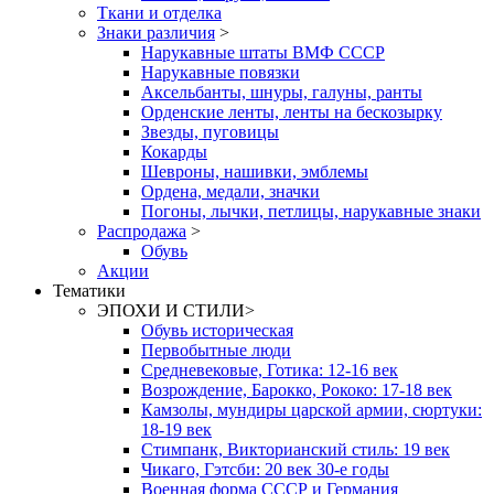
Ткани и отделка
Знаки различия
>
Нарукавные штаты ВМФ СССР
Нарукавные повязки
Аксельбанты, шнуры, галуны, ранты
Орденские ленты, ленты на бескозырку
Звезды, пуговицы
Кокарды
Шевроны, нашивки, эмблемы
Ордена, медали, значки
Погоны, лычки, петлицы, нарукавные знаки
Распродажа
>
Обувь
Акции
Тематики
ЭПОХИ И СТИЛИ
>
Обувь историческая
Первобытные люди
Средневековые, Готика: 12-16 век
Возрождение, Барокко, Рококо: 17-18 век
Камзолы, мундиры царской армии, сюртуки:
18-19 век
Стимпанк, Викторианский стиль: 19 век
Чикаго, Гэтсби: 20 век 30-е годы
Военная форма СССР и Германия