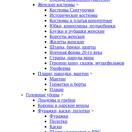
Женские костюмы
>
Костюмы Снегурочки
Исторические костюмы
Костюмы и платья концертные
Юбки, кринолины, подъюбники
Блузки и рубашки женские
Корсеты женские
Жилеты женские
Штаны, брюки, шорты
Военная форма 20-го века
Страны, народы мира
Героини кино, сказок, мультфильмов
Униформа
Плащи, накидки, мантии
>
Мантии
Горжетки и берты
Плащи
Головные уборы
>
Диадемы и гребни
Короны и царские венцы
Фуражки, каски, пилотки
>
Фуражки
Пилотки
Каски
Шлемы танкистов и ВВС