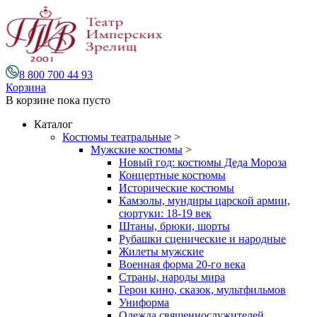
8 800 700 44 93
Корзина
В корзине
пока пусто
Каталог
Костюмы театральные
>
Мужские костюмы
>
Новый год: костюмы Деда Мороза
Концертные костюмы
Исторические костюмы
Камзолы, мундиры царской армии,
сюртуки: 18-19 век
Штаны, брюки, шорты
Рубашки сценические и народные
Жилеты мужские
Военная форма 20-го века
Страны, народы мира
Герои кино, сказок, мультфильмов
Униформа
Одежда священнослужителей