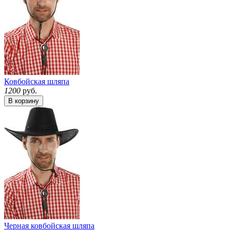
Ковбойская шляпа
1200
руб.
В корзину
Черная ковбойская шляпа