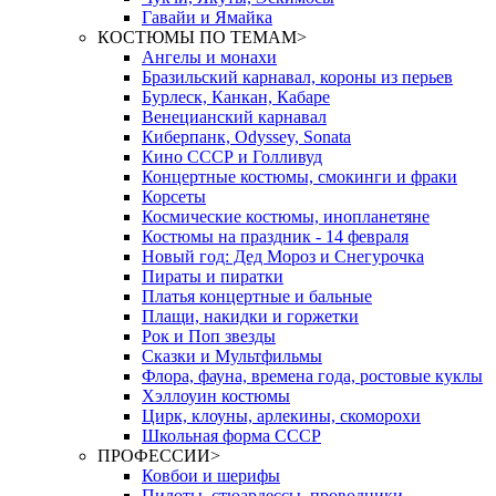
Гавайи и Ямайка
КОСТЮМЫ ПО ТЕМАМ
>
Ангелы и монахи
Бразильский карнавал, короны из перьев
Бурлеск, Канкан, Кабаре
Венецианский карнавал
Киберпанк, Odyssey, Sonata
Кино СССР и Голливуд
Концертные костюмы, смокинги и фраки
Корсеты
Космические костюмы, инопланетяне
Костюмы на праздник - 14 февраля
Новый год: Дед Мороз и Снегурочка
Пираты и пиратки
Платья концертные и бальные
Плащи, накидки и горжетки
Рок и Поп звезды
Сказки и Мультфильмы
Флора, фауна, времена года, ростовые куклы
Хэллоуин костюмы
Цирк, клоуны, арлекины, скоморохи
Школьная форма СССР
ПРОФЕССИИ
>
Ковбои и шерифы
Пилоты, стюардессы, проводники