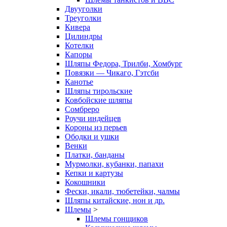
Двууголки
Треуголки
Кивера
Цилиндры
Котелки
Капоры
Шляпы Федора, Трилби, Хомбург
Повязки — Чикаго, Гэтсби
Канотье
Шляпы тирольские
Ковбойские шляпы
Сомбреро
Роучи индейцев
Короны из перьев
Ободки и ушки
Венки
Платки, банданы
Мурмолки, кубанки, папахи
Кепки и картузы
Кокошники
Фески, икали, тюбетейки, чалмы
Шляпы китайские, нон и др.
Шлемы
>
Шлемы гонщиков