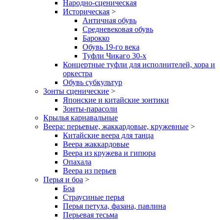
Народно-сценическая
Историческая
>
Античная обувь
Средневековая обувь
Барокко
Обувь 19-го века
Туфли Чикаго 30-х
Концертные туфли для исполнителей, хора и
оркестра
Обувь субкультур
Зонты сценические
>
Японские и китайские зонтики
Зонты-парасоли
Крылья карнавальные
Веера: перьевые, жаккардовые, кружевные
>
Китайские веера для танца
Веера жаккардовые
Веера из кружева и гипюра
Опахала
Веера из перьев
Перья и боа
>
Боа
Страусиные перья
Перья петуха, фазана, павлина
Перьевая тесьма