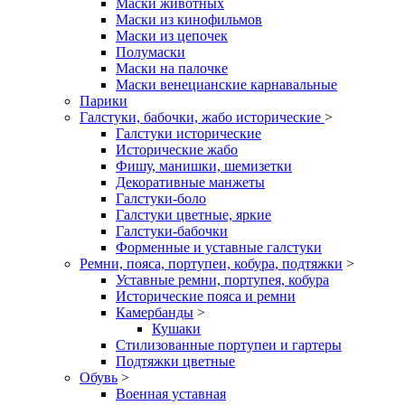
Маски животных
Маски из кинофильмов
Маски из цепочек
Полумаски
Маски на палочке
Маски венецианские карнавальные
Парики
Галстуки, бабочки, жабо исторические
>
Галстуки исторические
Исторические жабо
Фишу, манишки, шемизетки
Декоративные манжеты
Галстуки-боло
Галстуки цветные, яркие
Галстуки-бабочки
Форменные и уставные галстуки
Ремни, пояса, портупеи, кобура, подтяжки
>
Уставные ремни, портупея, кобура
Исторические пояса и ремни
Камербанды
>
Кушаки
Стилизованные портупеи и гартеры
Подтяжки цветные
Обувь
>
Военная уставная