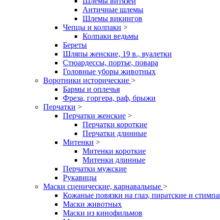
Шлемы витязей
Античные шлемы
Шлемы викингов
Чепцы и колпаки
>
Колпаки ведьмы
Береты
Шляпы женские, 19 в., вуалетки
Стюардессы, портье, повара
Головные уборы животных
Воротники исторические
>
Бармы и оплечья
Фреза, горгера, раф, брыжи
Перчатки
>
Перчатки женские
>
Перчатки короткие
Перчатки длинные
Митенки
>
Митенки короткие
Митенки длинные
Перчатки мужские
Рукавицы
Маски сценические, карнавальные
>
Кожаные повязки на глаз, пиратские и стимп
Маски животных
Маски из кинофильмов