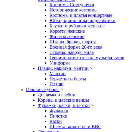
Костюмы Снегурочки
Исторические костюмы
Костюмы и платья концертные
Юбки, кринолины, подъюбники
Блузки и рубашки женские
Корсеты женские
Жилеты женские
Штаны, брюки, шорты
Военная форма 20-го века
Страны, народы мира
Героини кино, сказок, мультфильмов
Униформа
Плащи, накидки, мантии
>
Мантии
Горжетки и берты
Плащи
Головные уборы
>
Диадемы и гребни
Короны и царские венцы
Фуражки, каски, пилотки
>
Фуражки
Пилотки
Каски
Шлемы танкистов и ВВС
Двууголки