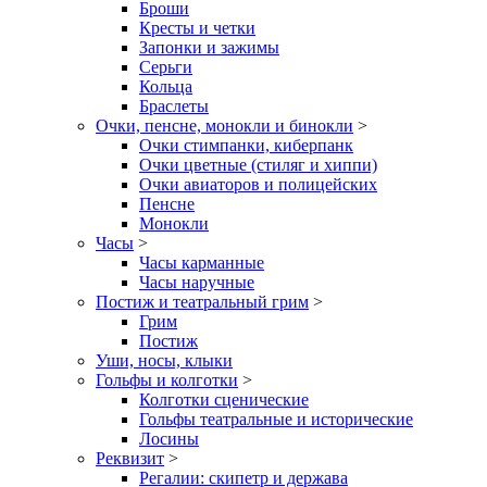
Броши
Кресты и четки
Запонки и зажимы
Серьги
Кольца
Браслеты
Очки, пенсне, монокли и бинокли
>
Очки стимпанки, киберпанк
Очки цветные (стиляг и хиппи)
Очки авиаторов и полицейских
Пенсне
Монокли
Часы
>
Часы карманные
Часы наручные
Постиж и театральный грим
>
Грим
Постиж
Уши, носы, клыки
Гольфы и колготки
>
Колготки сценические
Гольфы театральные и исторические
Лосины
Реквизит
>
Регалии: скипетр и держава