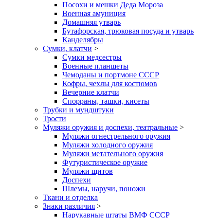
Посохи и мешки Деда Мороза
Военная амуниция
Домашняя утварь
Бутафорская, трюковая посуда и утварь
Канделябры
Сумки, клатчи
>
Сумки медсестры
Военные планшеты
Чемоданы и портмоне СССР
Кофры, чехлы для костюмов
Вечерние клатчи
Спорраны, ташки, кисеты
Трубки и мундштуки
Трости
Муляжи оружия и доспехи, театральные
>
Муляжи огнестрельного оружия
Муляжи холодного оружия
Муляжи метательного оружия
Футуристическое оружие
Муляжи щитов
Доспехи
Шлемы, наручи, поножи
Ткани и отделка
Знаки различия
>
Нарукавные штаты ВМФ СССР