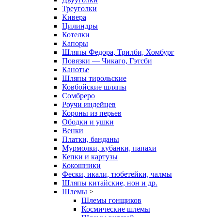
Треуголки
Кивера
Цилиндры
Котелки
Капоры
Шляпы Федора, Трилби, Хомбург
Повязки — Чикаго, Гэтсби
Канотье
Шляпы тирольские
Ковбойские шляпы
Сомбреро
Роучи индейцев
Короны из перьев
Ободки и ушки
Венки
Платки, банданы
Мурмолки, кубанки, папахи
Кепки и картузы
Кокошники
Фески, икали, тюбетейки, чалмы
Шляпы китайские, нон и др.
Шлемы
>
Шлемы гонщиков
Космические шлемы