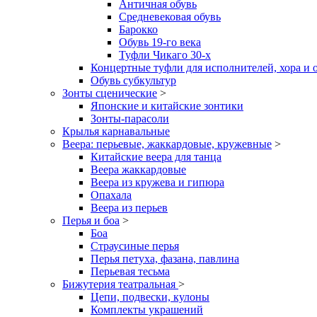
Античная обувь
Средневековая обувь
Барокко
Обувь 19-го века
Туфли Чикаго 30-х
Концертные туфли для исполнителей, хора и 
Обувь субкультур
Зонты сценические
>
Японские и китайские зонтики
Зонты-парасоли
Крылья карнавальные
Веера: перьевые, жаккардовые, кружевные
>
Китайские веера для танца
Веера жаккардовые
Веера из кружева и гипюра
Опахала
Веера из перьев
Перья и боа
>
Боа
Страусиные перья
Перья петуха, фазана, павлина
Перьевая тесьма
Бижутерия театральная
>
Цепи, подвески, кулоны
Комплекты украшений