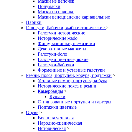
Маски из цепочек
Полумаски
Маски на палочке
Маски венецианские карнавальные
Парики
Галстуки, бабочки, жабо исторические
>
Галстуки исторические
Исторические жабо
Фишу, манишки, шемизетки
Декоративные манжеты
Галстуки-боло
Галстуки цветные, яркие
Галстуки-бабочки
Форменные и уставные галстуки
Ремни, пояса, портупеи, кобура, подтяжки
>
Уставные ремни, портупея, кобура
Исторические пояса и ремни
Камербанды
>
Кушаки
Стилизованные портупеи и гартеры
Подтяжки цветные
Обувь
>
Военная уставная
Народно-сценическая
Историческая
>