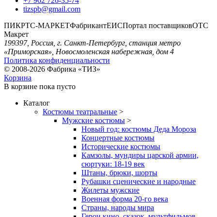
+7 962 726-35-74
tizspb@gmail.com
ПИК
РТС-МАРКЕТ
Фабрикант
ЕИС
Портал поставщиков
ОТС
Макрет
199397, Россия, г. Санкт-Петербург, станция метро
«Приморская», Новосмоленская набережная, дом 4
Политика конфиденциальности
© 2008-2026 Фабрика «ТИЗ»
Корзина
В корзине
пока пусто
Каталог
Костюмы театральные
>
Мужские костюмы
>
Новый год: костюмы Деда Мороза
Концертные костюмы
Исторические костюмы
Камзолы, мундиры царской армии,
сюртуки: 18-19 век
Штаны, брюки, шорты
Рубашки сценические и народные
Жилеты мужские
Военная форма 20-го века
Страны, народы мира
Герои кино, сказок, мультфильмов