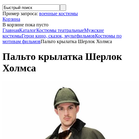
Пример запроса:
военные костюмы
Корзина
В корзине
пока пусто
Главная
Каталог
Костюмы театральные
Мужские
костюмы
Герои кино, сказок, мультфильмов
Костюмы по
мотивам фильмов
Пальто крылатка Шерлок Холмса
Пальто крылатка Шерлок
Холмса