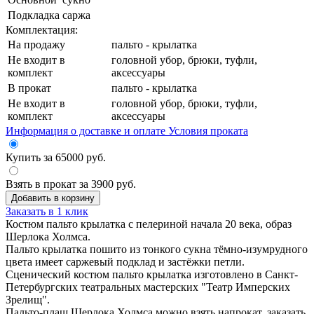
Подкладка
саржа
Комплектация:
На продажу
пальто - крылатка
Не входит в
головной убор, брюки, туфли,
комплект
аксессуары
В прокат
пальто - крылатка
Не входит в
головной убор, брюки, туфли,
комплект
аксессуары
Информация о доставке и оплате
Условия проката
Купить за
65000
руб.
Взять в прокат за
3900
руб.
Добавить в корзину
Заказать в 1 клик
Костюм пальто крылатка с пелериной начала 20 века, образ
Шерлока Холмса.
Пальто крылатка пошито из тонкого сукна тёмно-изумрудного
цвета имеет саржевый подклад и застёжки петли.
Сценический костюм пальто крылатка изготовлено в Санкт-
Петербургских театральных мастерских "Театр Имперских
Зрелищ".
Пальто-плащ Шерлока Холмса можно взять напрокат, заказать