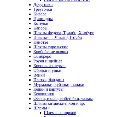
Двууголки
Треуголки
Кивера
Цилиндры
Котелки
Капоры
Шляпы Федора, Трилби, Хомбург
Повязки — Чикаго, Гэтсби
Канотье
Шляпы тирольские
Ковбойские шляпы
Сомбреро
Роучи индейцев
Короны из перьев
Ободки и ушки
Венки
Платки, банданы
Мурмолки, кубанки, папахи
Кепки и картузы
Кокошники
Фески, икали, тюбетейки, чалмы
Шляпы китайские, нон и др.
Шлемы
>
Шлемы гонщиков