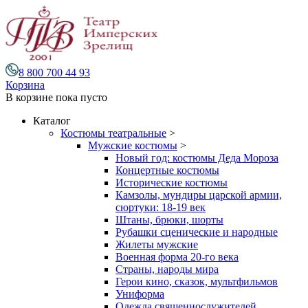
8 800 700 44 93
Корзина
В корзине
пока пусто
Каталог
Костюмы театральные
>
Мужские костюмы
>
Новый год: костюмы Деда Мороза
Концертные костюмы
Исторические костюмы
Камзолы, мундиры царской армии,
сюртуки: 18-19 век
Штаны, брюки, шорты
Рубашки сценические и народные
Жилеты мужские
Военная форма 20-го века
Страны, народы мира
Герои кино, сказок, мультфильмов
Униформа
Одежда священнослужителей