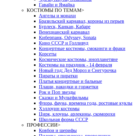
Гавайи и Ямайка
КОСТЮМЫ ПО ТЕМАМ
>
Ангелы и монахи
Бразильский карнавал, короны из перьев
Бурлеск, Канкан, Кабаре
Венецианский карнавал
Киберпанк, Odyssey, Sonata
Кино СССР и Голливуд
Концертные костюмы, смокинги и фраки
Корсеты
Космические костюмы, инопланетяне
Костюмы на праздник - 14 февраля
Новый год: Дед Мороз и Снегурочка
Пираты и пиратки
Платья концертные и бальные
Плащи, накидки и горжетки
Рок и Поп звезды
Сказки и Мультфильмы
Флора, фауна, времена года, ростовые куклы
Хэллоуин костюмы
Цирк, клоуны, арлекины, скоморохи
Школьная форма СССР
ПРОФЕССИИ
>
Ковбои и шерифы
Пилоты, стюардессы, проводники