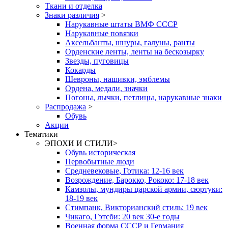
Ткани и отделка
Знаки различия
>
Нарукавные штаты ВМФ СССР
Нарукавные повязки
Аксельбанты, шнуры, галуны, ранты
Орденские ленты, ленты на бескозырку
Звезды, пуговицы
Кокарды
Шевроны, нашивки, эмблемы
Ордена, медали, значки
Погоны, лычки, петлицы, нарукавные знаки
Распродажа
>
Обувь
Акции
Тематики
ЭПОХИ И СТИЛИ
>
Обувь историческая
Первобытные люди
Средневековые, Готика: 12-16 век
Возрождение, Барокко, Рококо: 17-18 век
Камзолы, мундиры царской армии, сюртуки:
18-19 век
Стимпанк, Викторианский стиль: 19 век
Чикаго, Гэтсби: 20 век 30-е годы
Военная форма СССР и Германия