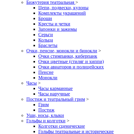
Бижутерия театральная
>
Цепи, подвески, кулоны
Комплекты украшений
Броши
Кресты и четки
Запонки и зажимы
Серьги
Кольца
Браслеты
Очки, пенсне, монокли и бинокли
>
Очки стимпанки, киберпанк
Очки цветные (стиляг и хиппи)
Очки авиаторов и полицейских
Пенсне
Монокли
Часы
>
Часы карманные
Часы наручные
Постиж и театральный грим
>
Грим
Постиж
Уши, носы, клыки
Гольфы и колготки
>
Колготки сценические
Гольфы театральные и исторические