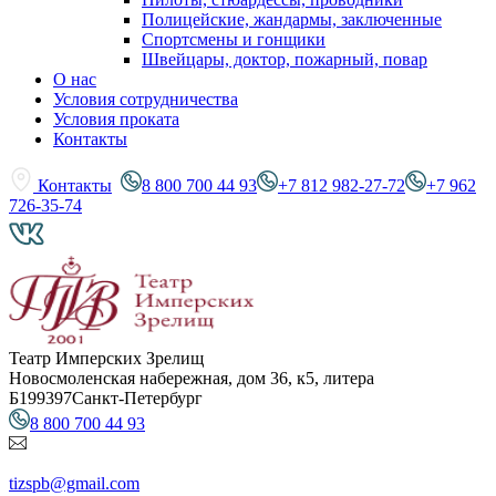
Полицейские, жандармы, заключенные
Спортсмены и гонщики
Швейцары, доктор, пожарный, повар
О нас
Условия сотрудничества
Условия проката
Контакты
Контакты
8 800 700 44 93
+7 812 982-27-72
+7 962
726-35-74
Театр Имперских Зрелищ
Новосмоленская набережная, дом 36, к5, литера
Б
199397
Санкт-Петербург
8 800 700 44 93
tizspb@gmail.com