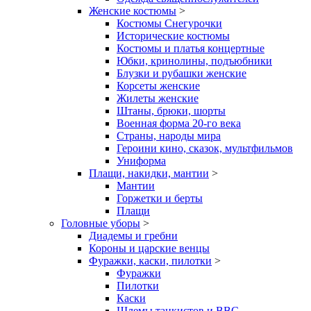
Женские костюмы
>
Костюмы Снегурочки
Исторические костюмы
Костюмы и платья концертные
Юбки, кринолины, подъюбники
Блузки и рубашки женские
Корсеты женские
Жилеты женские
Штаны, брюки, шорты
Военная форма 20-го века
Страны, народы мира
Героини кино, сказок, мультфильмов
Униформа
Плащи, накидки, мантии
>
Мантии
Горжетки и берты
Плащи
Головные уборы
>
Диадемы и гребни
Короны и царские венцы
Фуражки, каски, пилотки
>
Фуражки
Пилотки
Каски
Шлемы танкистов и ВВС