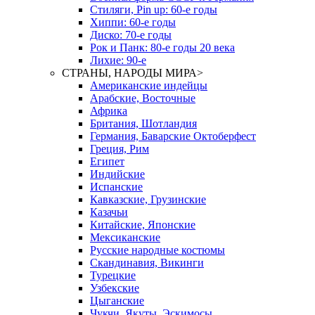
Стиляги, Pin up: 60-е годы
Хиппи: 60-е годы
Диско: 70-е годы
Рок и Панк: 80-е годы 20 века
Лихие: 90-е
СТРАНЫ, НАРОДЫ МИРА
>
Американские индейцы
Арабские, Восточные
Африка
Британия, Шотландия
Германия, Баварские Октоберфест
Греция, Рим
Египет
Индийские
Испанские
Кавказские, Грузинские
Казачьи
Китайские, Японские
Мексиканские
Русские народные костюмы
Скандинавия, Викинги
Турецкие
Узбекские
Цыганские
Чукчи, Якуты, Эскимосы