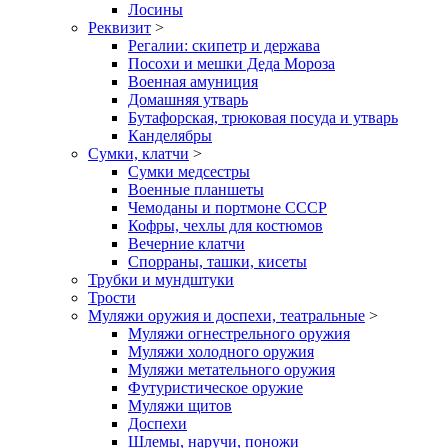
Лосины
Реквизит
>
Регалии: скипетр и держава
Посохи и мешки Деда Мороза
Военная амуниция
Домашняя утварь
Бутафорская, трюковая посуда и утварь
Канделябры
Сумки, клатчи
>
Сумки медсестры
Военные планшеты
Чемоданы и портмоне СССР
Кофры, чехлы для костюмов
Вечерние клатчи
Спорраны, ташки, кисеты
Трубки и мундштуки
Трости
Муляжи оружия и доспехи, театральные
>
Муляжи огнестрельного оружия
Муляжи холодного оружия
Муляжи метательного оружия
Футуристическое оружие
Муляжи щитов
Доспехи
Шлемы, наручи, поножи