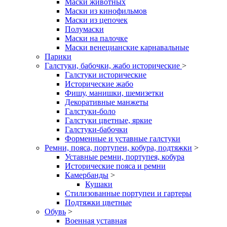
Маски животных
Маски из кинофильмов
Маски из цепочек
Полумаски
Маски на палочке
Маски венецианские карнавальные
Парики
Галстуки, бабочки, жабо исторические
>
Галстуки исторические
Исторические жабо
Фишу, манишки, шемизетки
Декоративные манжеты
Галстуки-боло
Галстуки цветные, яркие
Галстуки-бабочки
Форменные и уставные галстуки
Ремни, пояса, портупеи, кобура, подтяжки
>
Уставные ремни, портупея, кобура
Исторические пояса и ремни
Камербанды
>
Кушаки
Стилизованные портупеи и гартеры
Подтяжки цветные
Обувь
>
Военная уставная