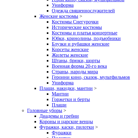
Униформа
Одежда священнослужителей
Женские костюмы
>
Костюмы Снегурочки
Исторические костюмы
Костюмы и платья концертные
Юбки, кринолины, подъюбники
Блузки и рубашки женские
Корсеты женские
Жилеты женские
Штаны, брюки, шорты
Военная форма 20-го века
Страны, народы мира
Героини кино, сказок, мультфильмов
Униформа
Плащи, накидки, мантии
>
Мантии
Горжетки и берты
Плащи
Головные уборы
>
Диадемы и гребни
Короны и царские венцы
Фуражки, каски, пилотки
>
Фуражки