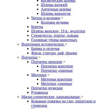
Космические шлемы
Шлемы витязей
Античные шлемы
Шлемы викингов
Чепцы и колпаки
>
Колпаки ведьмы
Береты
Шляпы женские, 19 в., вуалетки
Стюардессы, портье, повара
Головные уборы животных
Воротники исторические
>
Бармы и оплечья
Фреза, горгера, раф, брыжи
Перчатки
>
Перчатки женские
>
Перчатки короткие
Перчатки длинные
Митенки
>
Митенки короткие
Митенки длинные
Перчатки мужские
Рукавицы
Маски сценические, карнавальные
>
Кожаные повязки на глаз, пиратские и
стимпанк