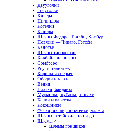
Двууголки
Треуголки
Кивера
Цилиндры
Котелки
Капоры
Шляпы Федора, Трилби, Хомбург
Повязки — Чикаго, Гэтсби
Канотье
Шляпы тирольские
Ковбойские шляпы
Сомбреро
Роучи индейцев
Короны из перьев
Ободки и ушки
Венки
Платки, банданы
Мурмолки, кубанки, папахи
Кепки и картузы
Кокошники
Фески, икали, тюбетейки, чалмы
Шляпы китайские, нон и др.
Шлемы
>
Шлемы гонщиков