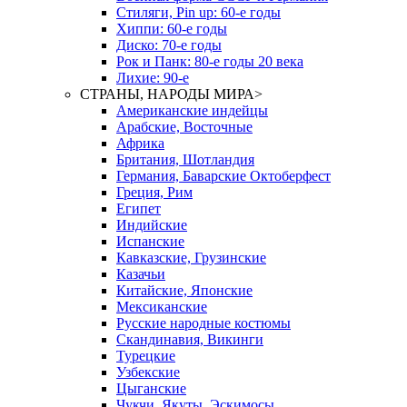
Стиляги, Pin up: 60-е годы
Хиппи: 60-е годы
Диско: 70-е годы
Рок и Панк: 80-е годы 20 века
Лихие: 90-е
СТРАНЫ, НАРОДЫ МИРА
>
Американские индейцы
Арабские, Восточные
Африка
Британия, Шотландия
Германия, Баварские Октоберфест
Греция, Рим
Египет
Индийские
Испанские
Кавказские, Грузинские
Казачьи
Китайские, Японские
Мексиканские
Русские народные костюмы
Скандинавия, Викинги
Турецкие
Узбекские
Цыганские
Чукчи, Якуты, Эскимосы