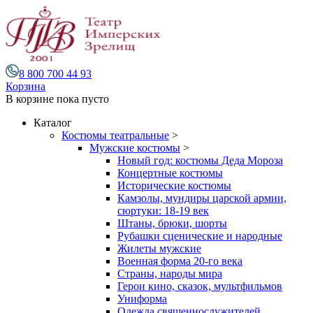
8 800 700 44 93
Корзина
В корзине
пока пусто
Каталог
Костюмы театральные
>
Мужские костюмы
>
Новый год: костюмы Деда Мороза
Концертные костюмы
Исторические костюмы
Камзолы, мундиры царской армии,
сюртуки: 18-19 век
Штаны, брюки, шорты
Рубашки сценические и народные
Жилеты мужские
Военная форма 20-го века
Страны, народы мира
Герои кино, сказок, мультфильмов
Униформа
Одежда священнослужителей