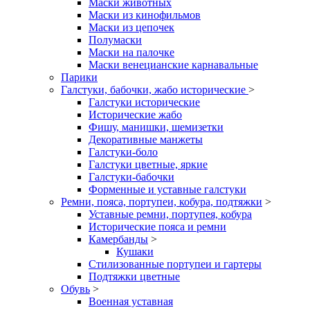
Маски животных
Маски из кинофильмов
Маски из цепочек
Полумаски
Маски на палочке
Маски венецианские карнавальные
Парики
Галстуки, бабочки, жабо исторические
>
Галстуки исторические
Исторические жабо
Фишу, манишки, шемизетки
Декоративные манжеты
Галстуки-боло
Галстуки цветные, яркие
Галстуки-бабочки
Форменные и уставные галстуки
Ремни, пояса, портупеи, кобура, подтяжки
>
Уставные ремни, портупея, кобура
Исторические пояса и ремни
Камербанды
>
Кушаки
Стилизованные портупеи и гартеры
Подтяжки цветные
Обувь
>
Военная уставная