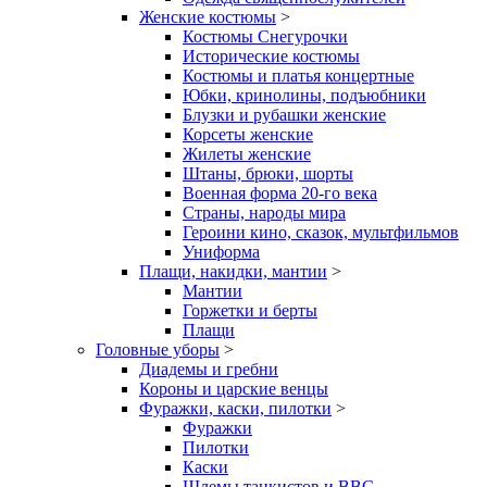
Женские костюмы
>
Костюмы Снегурочки
Исторические костюмы
Костюмы и платья концертные
Юбки, кринолины, подъюбники
Блузки и рубашки женские
Корсеты женские
Жилеты женские
Штаны, брюки, шорты
Военная форма 20-го века
Страны, народы мира
Героини кино, сказок, мультфильмов
Униформа
Плащи, накидки, мантии
>
Мантии
Горжетки и берты
Плащи
Головные уборы
>
Диадемы и гребни
Короны и царские венцы
Фуражки, каски, пилотки
>
Фуражки
Пилотки
Каски
Шлемы танкистов и ВВС