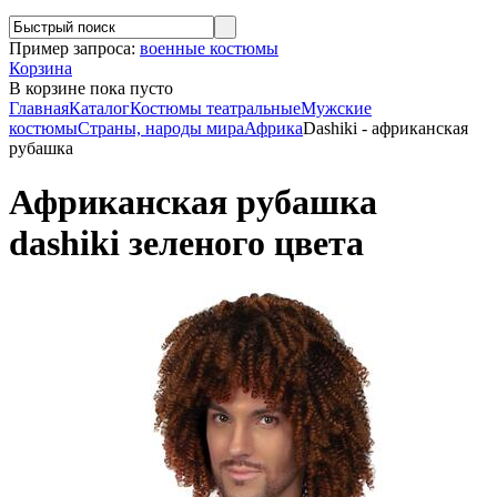
Пример запроса:
военные костюмы
Корзина
В корзине
пока пусто
Главная
Каталог
Костюмы театральные
Мужские
костюмы
Страны, народы мира
Африка
Dashiki - африканская
рубашка
Африканская рубашка
dashiki зеленого цвета