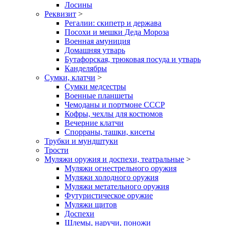
Лосины
Реквизит
>
Регалии: скипетр и держава
Посохи и мешки Деда Мороза
Военная амуниция
Домашняя утварь
Бутафорская, трюковая посуда и утварь
Канделябры
Сумки, клатчи
>
Сумки медсестры
Военные планшеты
Чемоданы и портмоне СССР
Кофры, чехлы для костюмов
Вечерние клатчи
Спорраны, ташки, кисеты
Трубки и мундштуки
Трости
Муляжи оружия и доспехи, театральные
>
Муляжи огнестрельного оружия
Муляжи холодного оружия
Муляжи метательного оружия
Футуристическое оружие
Муляжи щитов
Доспехи
Шлемы, наручи, поножи