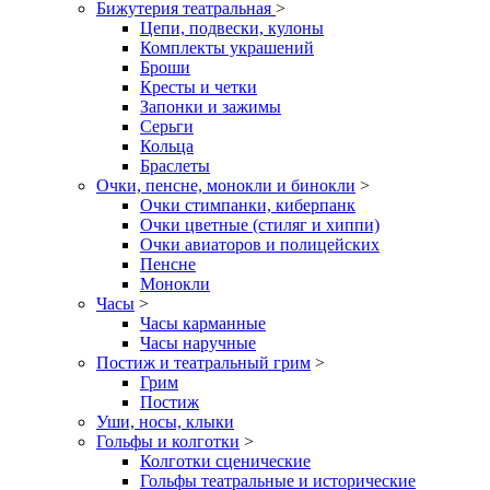
Бижутерия театральная
>
Цепи, подвески, кулоны
Комплекты украшений
Броши
Кресты и четки
Запонки и зажимы
Серьги
Кольца
Браслеты
Очки, пенсне, монокли и бинокли
>
Очки стимпанки, киберпанк
Очки цветные (стиляг и хиппи)
Очки авиаторов и полицейских
Пенсне
Монокли
Часы
>
Часы карманные
Часы наручные
Постиж и театральный грим
>
Грим
Постиж
Уши, носы, клыки
Гольфы и колготки
>
Колготки сценические
Гольфы театральные и исторические