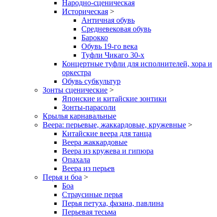
Народно-сценическая
Историческая
>
Античная обувь
Средневековая обувь
Барокко
Обувь 19-го века
Туфли Чикаго 30-х
Концертные туфли для исполнителей, хора и
оркестра
Обувь субкультур
Зонты сценические
>
Японские и китайские зонтики
Зонты-парасоли
Крылья карнавальные
Веера: перьевые, жаккардовые, кружевные
>
Китайские веера для танца
Веера жаккардовые
Веера из кружева и гипюра
Опахала
Веера из перьев
Перья и боа
>
Боа
Страусиные перья
Перья петуха, фазана, павлина
Перьевая тесьма