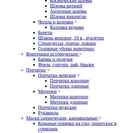
Космические шлемы
Шлемы витязей
Античные шлемы
Шлемы викингов
Чепцы и колпаки
>
Колпаки ведьмы
Береты
Шляпы женские, 19 в., вуалетки
Стюардессы, портье, повара
Головные уборы животных
Воротники исторические
>
Бармы и оплечья
Фреза, горгера, раф, брыжи
Перчатки
>
Перчатки женские
>
Перчатки короткие
Перчатки длинные
Митенки
>
Митенки короткие
Митенки длинные
Перчатки мужские
Рукавицы
Маски сценические, карнавальные
>
Кожаные повязки на глаз, пиратские и
стимпанк