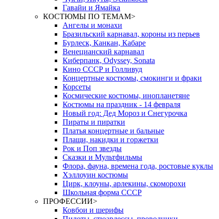
Гавайи и Ямайка
КОСТЮМЫ ПО ТЕМАМ
>
Ангелы и монахи
Бразильский карнавал, короны из перьев
Бурлеск, Канкан, Кабаре
Венецианский карнавал
Киберпанк, Odyssey, Sonata
Кино СССР и Голливуд
Концертные костюмы, смокинги и фраки
Корсеты
Космические костюмы, инопланетяне
Костюмы на праздник - 14 февраля
Новый год: Дед Мороз и Снегурочка
Пираты и пиратки
Платья концертные и бальные
Плащи, накидки и горжетки
Рок и Поп звезды
Сказки и Мультфильмы
Флора, фауна, времена года, ростовые куклы
Хэллоуин костюмы
Цирк, клоуны, арлекины, скоморохи
Школьная форма СССР
ПРОФЕССИИ
>
Ковбои и шерифы
Пилоты, стюардессы, проводники