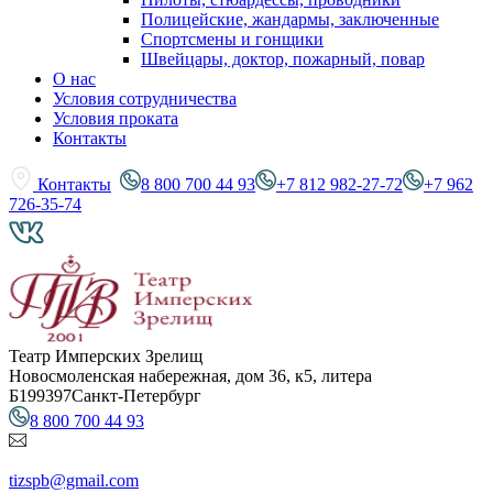
Полицейские, жандармы, заключенные
Спортсмены и гонщики
Швейцары, доктор, пожарный, повар
О нас
Условия сотрудничества
Условия проката
Контакты
Контакты
8 800 700 44 93
+7 812 982-27-72
+7 962
726-35-74
Театр Имперских Зрелищ
Новосмоленская набережная, дом 36, к5, литера
Б
199397
Санкт-Петербург
8 800 700 44 93
tizspb@gmail.com