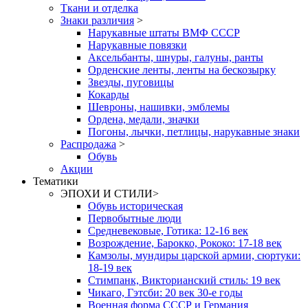
Ткани и отделка
Знаки различия
>
Нарукавные штаты ВМФ СССР
Нарукавные повязки
Аксельбанты, шнуры, галуны, ранты
Орденские ленты, ленты на бескозырку
Звезды, пуговицы
Кокарды
Шевроны, нашивки, эмблемы
Ордена, медали, значки
Погоны, лычки, петлицы, нарукавные знаки
Распродажа
>
Обувь
Акции
Тематики
ЭПОХИ И СТИЛИ
>
Обувь историческая
Первобытные люди
Средневековые, Готика: 12-16 век
Возрождение, Барокко, Рококо: 17-18 век
Камзолы, мундиры царской армии, сюртуки:
18-19 век
Стимпанк, Викторианский стиль: 19 век
Чикаго, Гэтсби: 20 век 30-е годы
Военная форма СССР и Германия