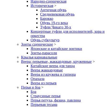
Народно-сценическая
Историческая
>
Античная обувь
Средневековая обувь
Барокко
Обувь 19-го века
Туфли Чикаго 30-х
Концертные туфли для исполнителей, хора и
оркестра
Обувь субкультур
Зонты сценические
>
Японские и китайские зонтики
Зонты-парасоли
Крылья карнавальные
Веера: перьевые, жаккардовые, кружевные
>
Китайские веера для танца
Веера жаккардовые
Веера из кружева и гипюра
Опахала
Веера из перьев
Перья и боа
>
Боа
Страусиные перья
Перья петуха, фазана, павлина
Перьевая тесьма