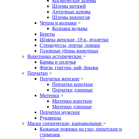
Космические шлемы
Шлемы витязей
Античные шлемы
Шлемы викингов
Чепцы и колпаки
>
Колпаки ведьмы
Береты
Шляпы женские, 19 в., вуалетки
Стюардессы, портье, повара
Головные уборы животных
Воротники исторические
>
Бармы и оплечья
Фреза, горгера, раф, брыжи
Перчатки
>
Перчатки женские
>
Перчатки короткие
Перчатки длинные
Митенки
>
Митенки короткие
Митенки длинные
Перчатки мужские
Рукавицы
Маски сценические, карнавальные
>
Кожаные повязки на глаз, пиратские и
стимпанк