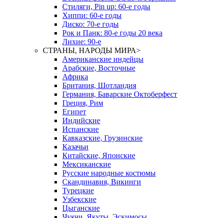
Стиляги, Pin up: 60-е годы
Хиппи: 60-е годы
Диско: 70-е годы
Рок и Панк: 80-е годы 20 века
Лихие: 90-е
СТРАНЫ, НАРОДЫ МИРА
>
Американские индейцы
Арабские, Восточные
Африка
Британия, Шотландия
Германия, Баварские Октоберфест
Греция, Рим
Египет
Индийские
Испанские
Кавказские, Грузинские
Казачьи
Китайские, Японские
Мексиканские
Русские народные костюмы
Скандинавия, Викинги
Турецкие
Узбекские
Цыганские
Чукчи, Якуты, Эскимосы