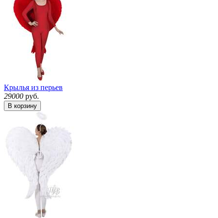
Крылья из перьев
29000
руб.
В корзину