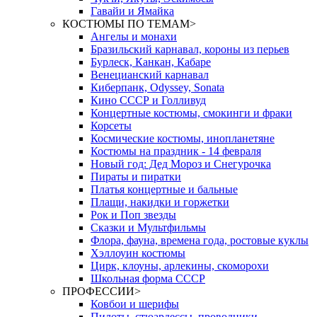
Гавайи и Ямайка
КОСТЮМЫ ПО ТЕМАМ
>
Ангелы и монахи
Бразильский карнавал, короны из перьев
Бурлеск, Канкан, Кабаре
Венецианский карнавал
Киберпанк, Odyssey, Sonata
Кино СССР и Голливуд
Концертные костюмы, смокинги и фраки
Корсеты
Космические костюмы, инопланетяне
Костюмы на праздник - 14 февраля
Новый год: Дед Мороз и Снегурочка
Пираты и пиратки
Платья концертные и бальные
Плащи, накидки и горжетки
Рок и Поп звезды
Сказки и Мультфильмы
Флора, фауна, времена года, ростовые куклы
Хэллоуин костюмы
Цирк, клоуны, арлекины, скоморохи
Школьная форма СССР
ПРОФЕССИИ
>
Ковбои и шерифы
Пилоты, стюардессы, проводники