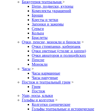
Бижутерия театральная
>
Цепи, подвески, кулоны
Комплекты украшений
Броши
Кресты и четки
Запонки и зажимы
Серьги
Кольца
Браслеты
Очки, пенсне, монокли и бинокли
>
Очки стимпанки, киберпанк
Очки цветные (стиляг и хиппи)
Очки авиаторов и полицейских
Пенсне
Монокли
Часы
>
Часы карманные
Часы наручные
Постиж и театральный грим
>
Грим
Постиж
Уши, носы, клыки
Гольфы и колготки
>
Колготки сценические
Гольфы театральные и исторические