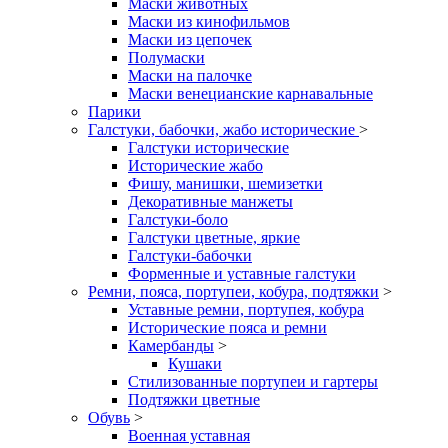
Маски животных
Маски из кинофильмов
Маски из цепочек
Полумаски
Маски на палочке
Маски венецианские карнавальные
Парики
Галстуки, бабочки, жабо исторические
>
Галстуки исторические
Исторические жабо
Фишу, манишки, шемизетки
Декоративные манжеты
Галстуки-боло
Галстуки цветные, яркие
Галстуки-бабочки
Форменные и уставные галстуки
Ремни, пояса, портупеи, кобура, подтяжки
>
Уставные ремни, портупея, кобура
Исторические пояса и ремни
Камербанды
>
Кушаки
Стилизованные портупеи и гартеры
Подтяжки цветные
Обувь
>
Военная уставная