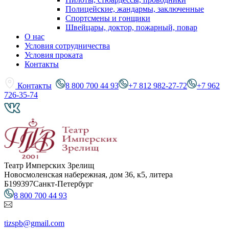
Полицейские, жандармы, заключенные
Спортсмены и гонщики
Швейцары, доктор, пожарный, повар
О нас
Условия сотрудничества
Условия проката
Контакты
Контакты
8 800 700 44 93
+7 812 982-27-72
+7 962
726-35-74
Театр Имперских Зрелищ
Новосмоленская набережная, дом 36, к5, литера
Б
199397
Санкт-Петербург
8 800 700 44 93
tizspb@gmail.com