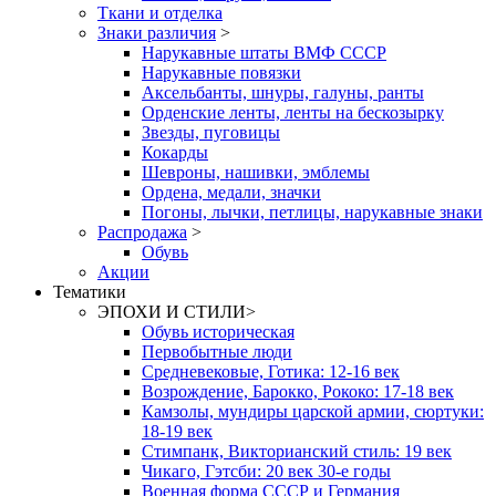
Ткани и отделка
Знаки различия
>
Нарукавные штаты ВМФ СССР
Нарукавные повязки
Аксельбанты, шнуры, галуны, ранты
Орденские ленты, ленты на бескозырку
Звезды, пуговицы
Кокарды
Шевроны, нашивки, эмблемы
Ордена, медали, значки
Погоны, лычки, петлицы, нарукавные знаки
Распродажа
>
Обувь
Акции
Тематики
ЭПОХИ И СТИЛИ
>
Обувь историческая
Первобытные люди
Средневековые, Готика: 12-16 век
Возрождение, Барокко, Рококо: 17-18 век
Камзолы, мундиры царской армии, сюртуки:
18-19 век
Стимпанк, Викторианский стиль: 19 век
Чикаго, Гэтсби: 20 век 30-е годы
Военная форма СССР и Германия