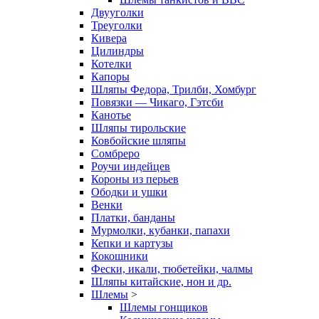
Двууголки
Треуголки
Кивера
Цилиндры
Котелки
Капоры
Шляпы Федора, Трилби, Хомбург
Повязки — Чикаго, Гэтсби
Канотье
Шляпы тирольские
Ковбойские шляпы
Сомбреро
Роучи индейцев
Короны из перьев
Ободки и ушки
Венки
Платки, банданы
Мурмолки, кубанки, папахи
Кепки и картузы
Кокошники
Фески, икали, тюбетейки, чалмы
Шляпы китайские, нон и др.
Шлемы
>
Шлемы гонщиков