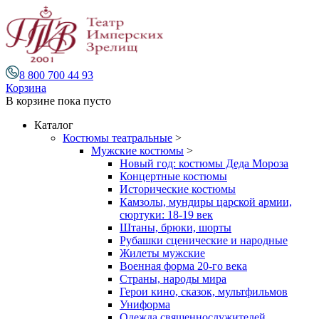
8 800 700 44 93
Корзина
В корзине
пока пусто
Каталог
Костюмы театральные
>
Мужские костюмы
>
Новый год: костюмы Деда Мороза
Концертные костюмы
Исторические костюмы
Камзолы, мундиры царской армии,
сюртуки: 18-19 век
Штаны, брюки, шорты
Рубашки сценические и народные
Жилеты мужские
Военная форма 20-го века
Страны, народы мира
Герои кино, сказок, мультфильмов
Униформа
Одежда священнослужителей