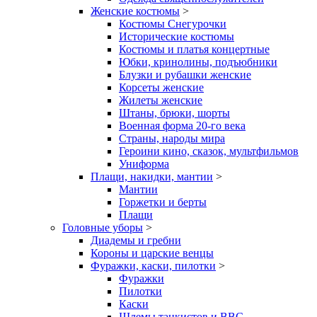
Женские костюмы
>
Костюмы Снегурочки
Исторические костюмы
Костюмы и платья концертные
Юбки, кринолины, подъюбники
Блузки и рубашки женские
Корсеты женские
Жилеты женские
Штаны, брюки, шорты
Военная форма 20-го века
Страны, народы мира
Героини кино, сказок, мультфильмов
Униформа
Плащи, накидки, мантии
>
Мантии
Горжетки и берты
Плащи
Головные уборы
>
Диадемы и гребни
Короны и царские венцы
Фуражки, каски, пилотки
>
Фуражки
Пилотки
Каски
Шлемы танкистов и ВВС