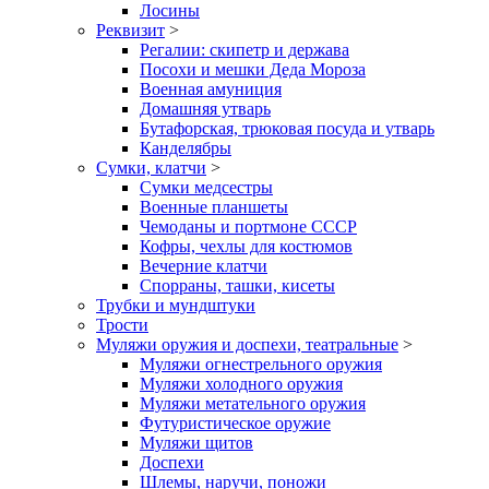
Лосины
Реквизит
>
Регалии: скипетр и держава
Посохи и мешки Деда Мороза
Военная амуниция
Домашняя утварь
Бутафорская, трюковая посуда и утварь
Канделябры
Сумки, клатчи
>
Сумки медсестры
Военные планшеты
Чемоданы и портмоне СССР
Кофры, чехлы для костюмов
Вечерние клатчи
Спорраны, ташки, кисеты
Трубки и мундштуки
Трости
Муляжи оружия и доспехи, театральные
>
Муляжи огнестрельного оружия
Муляжи холодного оружия
Муляжи метательного оружия
Футуристическое оружие
Муляжи щитов
Доспехи
Шлемы, наручи, поножи