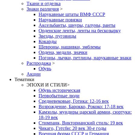
Ткани и отделка
Знаки различия
>
Нарукавные штаты ВМФ СССР
Нарукавные повязки
Аксельбанты, шнуры, галуны, ранты
Орденские ленты, ленты на бескозырку
Звезды, пуговицы
Кокарды
Шевроны, нашивки, эмблемы
Ордена, медали, значки
Погоны, лычки, петлицы, нарукавные знаки
Распродажа
>
Обувь
Акции
Тематики
ЭПОХИ И СТИЛИ
>
Обувь историческая
Первобытные люди
Средневековые, Готика: 12-16 век
Возрождение, Барокко, Рококо: 17-18 век
Камзолы, мундиры царской армии, сюртуки:
18-19 век
Стимпанк, Викторианский стиль: 19 век
Чикаго, Гэтсби: 20 век 30-е годы
Военная форма СССР и Германия