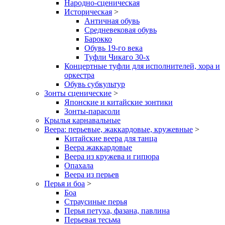
Народно-сценическая
Историческая
>
Античная обувь
Средневековая обувь
Барокко
Обувь 19-го века
Туфли Чикаго 30-х
Концертные туфли для исполнителей, хора и
оркестра
Обувь субкультур
Зонты сценические
>
Японские и китайские зонтики
Зонты-парасоли
Крылья карнавальные
Веера: перьевые, жаккардовые, кружевные
>
Китайские веера для танца
Веера жаккардовые
Веера из кружева и гипюра
Опахала
Веера из перьев
Перья и боа
>
Боа
Страусиные перья
Перья петуха, фазана, павлина
Перьевая тесьма