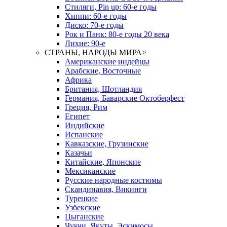
Стиляги, Pin up: 60-е годы
Хиппи: 60-е годы
Диско: 70-е годы
Рок и Панк: 80-е годы 20 века
Лихие: 90-е
СТРАНЫ, НАРОДЫ МИРА
>
Американские индейцы
Арабские, Восточные
Африка
Британия, Шотландия
Германия, Баварские Октоберфест
Греция, Рим
Египет
Индийские
Испанские
Кавказские, Грузинские
Казачьи
Китайские, Японские
Мексиканские
Русские народные костюмы
Скандинавия, Викинги
Турецкие
Узбекские
Цыганские
Чукчи, Якуты, Эскимосы