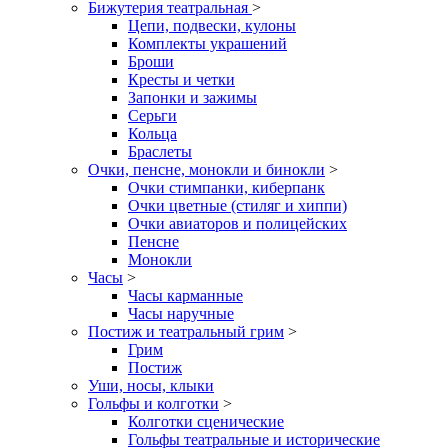
Бижутерия театральная
>
Цепи, подвески, кулоны
Комплекты украшений
Броши
Кресты и четки
Запонки и зажимы
Серьги
Кольца
Браслеты
Очки, пенсне, монокли и бинокли
>
Очки стимпанки, киберпанк
Очки цветные (стиляг и хиппи)
Очки авиаторов и полицейских
Пенсне
Монокли
Часы
>
Часы карманные
Часы наручные
Постиж и театральный грим
>
Грим
Постиж
Уши, носы, клыки
Гольфы и колготки
>
Колготки сценические
Гольфы театральные и исторические