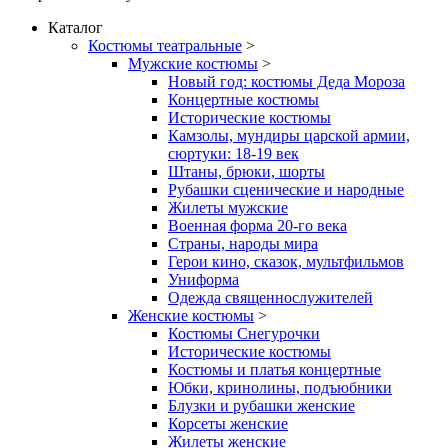
Каталог
Костюмы театральные
>
Мужские костюмы
>
Новый год: костюмы Деда Мороза
Концертные костюмы
Исторические костюмы
Камзолы, мундиры царской армии,
сюртуки: 18-19 век
Штаны, брюки, шорты
Рубашки сценические и народные
Жилеты мужские
Военная форма 20-го века
Страны, народы мира
Герои кино, сказок, мультфильмов
Униформа
Одежда священнослужителей
Женские костюмы
>
Костюмы Снегурочки
Исторические костюмы
Костюмы и платья концертные
Юбки, кринолины, подъюбники
Блузки и рубашки женские
Корсеты женские
Жилеты женские