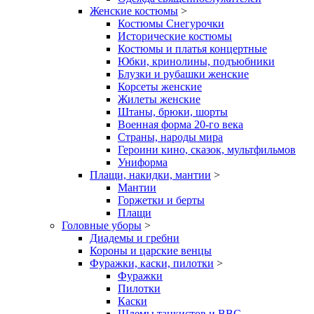
Женские костюмы
>
Костюмы Снегурочки
Исторические костюмы
Костюмы и платья концертные
Юбки, кринолины, подъюбники
Блузки и рубашки женские
Корсеты женские
Жилеты женские
Штаны, брюки, шорты
Военная форма 20-го века
Страны, народы мира
Героини кино, сказок, мультфильмов
Униформа
Плащи, накидки, мантии
>
Мантии
Горжетки и берты
Плащи
Головные уборы
>
Диадемы и гребни
Короны и царские венцы
Фуражки, каски, пилотки
>
Фуражки
Пилотки
Каски
Шлемы танкистов и ВВС