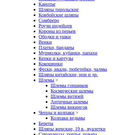
Канотье
Шляпы тирольские
Ковбойские шляпы
Сомбреро
Роучи индейцев
Короны из перьев
Ободки и ушки
Венки
Платки, банданы
Мурмолки, кубанки, папахи
Кепки и картузы
Кокошники
Фески, икали, тюбетейки, чалмы
Шляпы китайские, нон и др.
Шлемы
>
Шлемы гонщиков
Космические шлемы
Шлемы витязей
Античные шлемы
Шлемы викингов
Чепцы и колпаки
>
Колпаки ведьмы
Береты
Шляпы женские, 19 в., вуалетки
Стюардессы, портье, повара