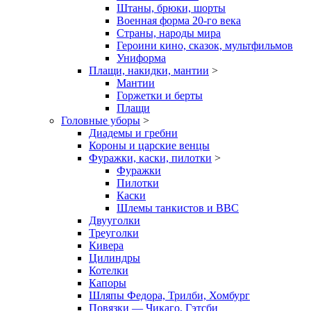
Штаны, брюки, шорты
Военная форма 20-го века
Страны, народы мира
Героини кино, сказок, мультфильмов
Униформа
Плащи, накидки, мантии
>
Мантии
Горжетки и берты
Плащи
Головные уборы
>
Диадемы и гребни
Короны и царские венцы
Фуражки, каски, пилотки
>
Фуражки
Пилотки
Каски
Шлемы танкистов и ВВС
Двууголки
Треуголки
Кивера
Цилиндры
Котелки
Капоры
Шляпы Федора, Трилби, Хомбург
Повязки — Чикаго, Гэтсби