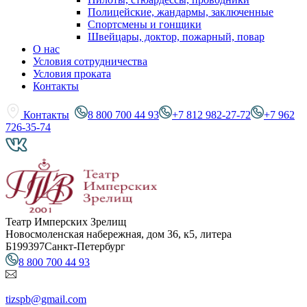
Полицейские, жандармы, заключенные
Спортсмены и гонщики
Швейцары, доктор, пожарный, повар
О нас
Условия сотрудничества
Условия проката
Контакты
Контакты
8 800 700 44 93
+7 812 982-27-72
+7 962
726-35-74
Театр Имперских Зрелищ
Новосмоленская набережная, дом 36, к5, литера
Б
199397
Санкт-Петербург
8 800 700 44 93
tizspb@gmail.com