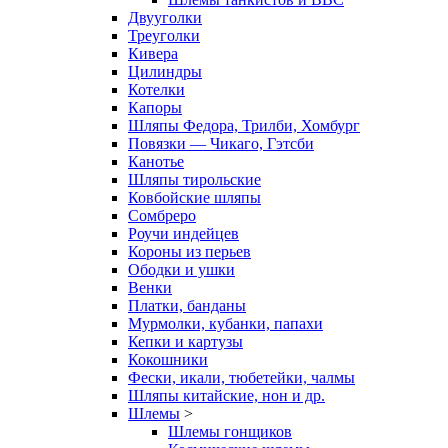
Двууголки
Треуголки
Кивера
Цилиндры
Котелки
Капоры
Шляпы Федора, Трилби, Хомбург
Повязки — Чикаго, Гэтсби
Канотье
Шляпы тирольские
Ковбойские шляпы
Сомбреро
Роучи индейцев
Короны из перьев
Ободки и ушки
Венки
Платки, банданы
Мурмолки, кубанки, папахи
Кепки и картузы
Кокошники
Фески, икали, тюбетейки, чалмы
Шляпы китайские, нон и др.
Шлемы
>
Шлемы гонщиков