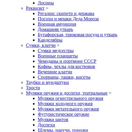
Лосины
Реквизит
>
Регалии: скипетр и держава
Посохи и мешки Деда Мороза
Военная амуниция
Домашняя утварь
Бутафорская, трюковая посуда и утварь
Канделябры
Сумки, клатчи
>
Сумки медсестры
Военные планшеты
Чемоданы и портмоне СССР
Кофры, чехлы для костюмов
Вечерние клатчи
Спорраны, ташки, кисеты
Трубки и мундштуки
Трости
Муляжи оружия и доспехи, театральные
>
Муляжи огнестрельного оружия
Муляжи холодного оружия
Муляжи метательного оружия
Футуристическое оружие
Муляжи щитов
Доспехи
Шлемы, наручи, поножи