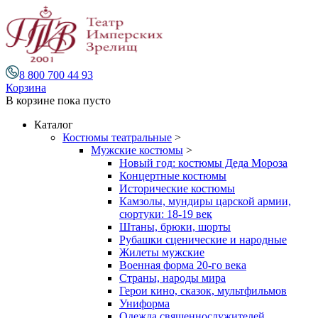
8 800 700 44 93
Корзина
В корзине
пока пусто
Каталог
Костюмы театральные
>
Мужские костюмы
>
Новый год: костюмы Деда Мороза
Концертные костюмы
Исторические костюмы
Камзолы, мундиры царской армии,
сюртуки: 18-19 век
Штаны, брюки, шорты
Рубашки сценические и народные
Жилеты мужские
Военная форма 20-го века
Страны, народы мира
Герои кино, сказок, мультфильмов
Униформа
Одежда священнослужителей