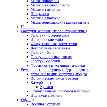
Маски животных
Маски из кинофильмов
Маски из цепочек
Полумаски
Маски на палочке
Маски венецианские карнавальные
Парики
Галстуки, бабочки, жабо исторические
>
Галстуки исторические
Исторические жабо
Фишу, манишки, шемизетки
Декоративные манжеты
Галстуки-боло
Галстуки цветные, яркие
Галстуки-бабочки
Форменные и уставные галстуки
Ремни, пояса, портупеи, кобура, подтяжки
>
Уставные ремни, портупея, кобура
Исторические пояса и ремни
Камербанды
>
Кушаки
Стилизованные портупеи и гартеры
Подтяжки цветные
Обувь
>
Военная уставная