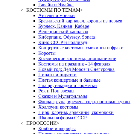
Гавайи и Ямайка
КОСТЮМЫ ПО ТЕМАМ
>
Ангелы и монахи
Бразильский карнавал, короны из перьев
Бурлеск, Канкан, Кабаре
Венецианский карнавал
Киберпанк, Odyssey, Sonata
Кино СССР и Голливуд
Концертные костюмы, смокинги и фраки
Корсеты
Космические костюмы, инопланетяне
Костюмы на праздник - 14 февраля
Новый год: Дед Мороз и Снегурочка
Пираты и пиратки
Платья концертные и бальные
Плащи, накидки и горжетки
Рок и Поп звезды
Сказки и Мультфильмы
Флора, фауна, времена года, ростовые куклы
Хэллоуин костюмы
Цирк, клоуны, арлекины, скоморохи
Школьная форма СССР
ПРОФЕССИИ
>
Ковбои и шерифы
Пилоты, стюардессы, проводники