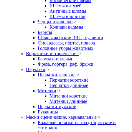
Космические шлемы
Шлемы витязей
Античные шлемы
Шлемы викингов
Чепцы и колпаки
>
Колпаки ведьмы
Береты
Шляпы женские, 19 в., вуалетки
Стюардессы, портье, повара
Головные уборы животных
Воротники исторические
>
Бармы и оплечья
Фреза, горгера, раф, брыжи
Перчатки
>
Перчатки женские
>
Перчатки короткие
Перчатки длинные
Митенки
>
Митенки короткие
Митенки длинные
Перчатки мужские
Рукавицы
Маски сценические, карнавальные
>
Кожаные повязки на глаз, пиратские и
стимпанк