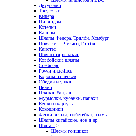
Двууголки
Треуголки
Кивера
Цилиндры
Котелки
Капоры
Шляпы Федора, Трилби, Хомбург
Повязки — Чикаго, Гэтсби
Канотье
Шляпы тирольские
Ковбойские шляпы
Сомбреро
Роучи индейцев
Короны из перьев
Ободки и ушки
Венки
Платки, банданы
Мурмолки, кубанки, папахи
Кепки и картузы
Кокошники
Фески, икали, тюбетейки, чалмы
Шляпы китайские, нон и др.
Шлемы
>
Шлемы гонщиков