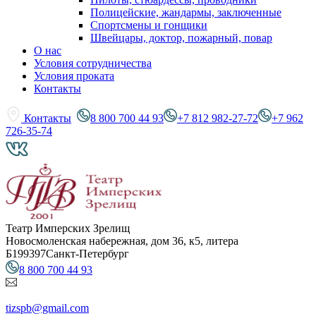
Полицейские, жандармы, заключенные
Спортсмены и гонщики
Швейцары, доктор, пожарный, повар
О нас
Условия сотрудничества
Условия проката
Контакты
Контакты
8 800 700 44 93
+7 812 982-27-72
+7 962
726-35-74
Театр Имперских Зрелищ
Новосмоленская набережная, дом 36, к5, литера
Б
199397
Санкт-Петербург
8 800 700 44 93
tizspb@gmail.com