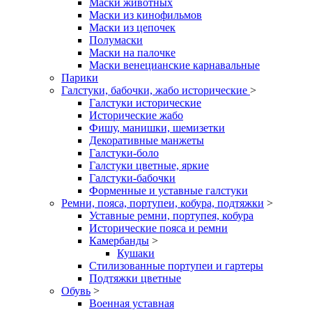
Маски животных
Маски из кинофильмов
Маски из цепочек
Полумаски
Маски на палочке
Маски венецианские карнавальные
Парики
Галстуки, бабочки, жабо исторические
>
Галстуки исторические
Исторические жабо
Фишу, манишки, шемизетки
Декоративные манжеты
Галстуки-боло
Галстуки цветные, яркие
Галстуки-бабочки
Форменные и уставные галстуки
Ремни, пояса, портупеи, кобура, подтяжки
>
Уставные ремни, портупея, кобура
Исторические пояса и ремни
Камербанды
>
Кушаки
Стилизованные портупеи и гартеры
Подтяжки цветные
Обувь
>
Военная уставная