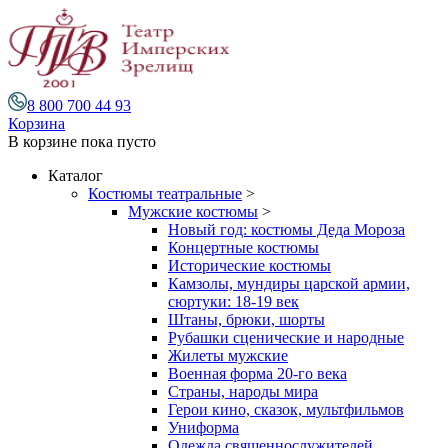
8 800 700 44 93
Корзина
В корзине
пока пусто
Каталог
Костюмы театральные
>
Мужские костюмы
>
Новый год: костюмы Деда Мороза
Концертные костюмы
Исторические костюмы
Камзолы, мундиры царской армии,
сюртуки: 18-19 век
Штаны, брюки, шорты
Рубашки сценические и народные
Жилеты мужские
Военная форма 20-го века
Страны, народы мира
Герои кино, сказок, мультфильмов
Униформа
Одежда священнослужителей