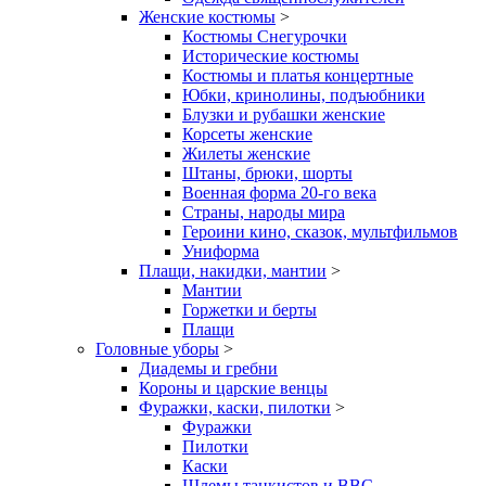
Женские костюмы
>
Костюмы Снегурочки
Исторические костюмы
Костюмы и платья концертные
Юбки, кринолины, подъюбники
Блузки и рубашки женские
Корсеты женские
Жилеты женские
Штаны, брюки, шорты
Военная форма 20-го века
Страны, народы мира
Героини кино, сказок, мультфильмов
Униформа
Плащи, накидки, мантии
>
Мантии
Горжетки и берты
Плащи
Головные уборы
>
Диадемы и гребни
Короны и царские венцы
Фуражки, каски, пилотки
>
Фуражки
Пилотки
Каски
Шлемы танкистов и ВВС