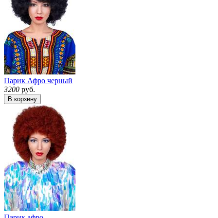
Парик Афро черный
3200
руб.
В корзину
Парик афро