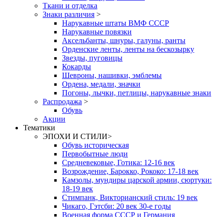
Ткани и отделка
Знаки различия
>
Нарукавные штаты ВМФ СССР
Нарукавные повязки
Аксельбанты, шнуры, галуны, ранты
Орденские ленты, ленты на бескозырку
Звезды, пуговицы
Кокарды
Шевроны, нашивки, эмблемы
Ордена, медали, значки
Погоны, лычки, петлицы, нарукавные знаки
Распродажа
>
Обувь
Акции
Тематики
ЭПОХИ И СТИЛИ
>
Обувь историческая
Первобытные люди
Средневековые, Готика: 12-16 век
Возрождение, Барокко, Рококо: 17-18 век
Камзолы, мундиры царской армии, сюртуки:
18-19 век
Стимпанк, Викторианский стиль: 19 век
Чикаго, Гэтсби: 20 век 30-е годы
Военная форма СССР и Германия