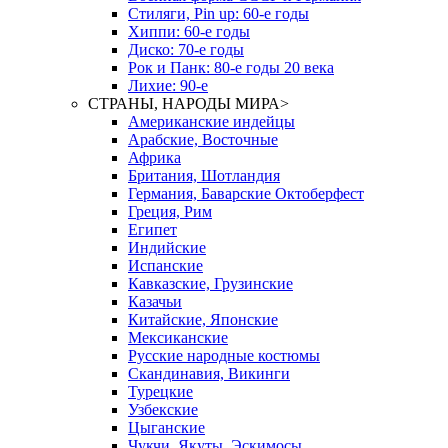
Стиляги, Pin up: 60-е годы
Хиппи: 60-е годы
Диско: 70-е годы
Рок и Панк: 80-е годы 20 века
Лихие: 90-е
СТРАНЫ, НАРОДЫ МИРА
>
Американские индейцы
Арабские, Восточные
Африка
Британия, Шотландия
Германия, Баварские Октоберфест
Греция, Рим
Египет
Индийские
Испанские
Кавказские, Грузинские
Казачьи
Китайские, Японские
Мексиканские
Русские народные костюмы
Скандинавия, Викинги
Турецкие
Узбекские
Цыганские
Чукчи, Якуты, Эскимосы