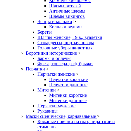
Космические шлемы
Шлемы витязей
Античные шлемы
Шлемы викингов
Чепцы и колпаки
>
Колпаки ведьмы
Береты
Шляпы женские, 19 в., вуалетки
Стюардессы, портье, повара
Головные уборы животных
Воротники исторические
>
Бармы и оплечья
Фреза, горгера, раф, брыжи
Перчатки
>
Перчатки женские
>
Перчатки короткие
Перчатки длинные
Митенки
>
Митенки короткие
Митенки длинные
Перчатки мужские
Рукавицы
Маски сценические, карнавальные
>
Кожаные повязки на глаз, пиратские и
стимпанк