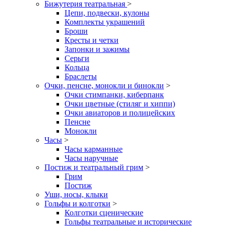
Бижутерия театральная
>
Цепи, подвески, кулоны
Комплекты украшений
Броши
Кресты и четки
Запонки и зажимы
Серьги
Кольца
Браслеты
Очки, пенсне, монокли и бинокли
>
Очки стимпанки, киберпанк
Очки цветные (стиляг и хиппи)
Очки авиаторов и полицейских
Пенсне
Монокли
Часы
>
Часы карманные
Часы наручные
Постиж и театральный грим
>
Грим
Постиж
Уши, носы, клыки
Гольфы и колготки
>
Колготки сценические
Гольфы театральные и исторические