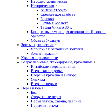
Народно-сценическая
Историческая
>
Античная обувь
Средневековая обувь
Барокко
Обувь 19-го века
Туфли Чикаго 30-х
Концертные туфли для исполнителей, хора и
оркестра
Обувь субкультур
Зонты сценические
>
Японские и китайские зонтики
Зонты-парасоли
Крылья карнавальные
Веера: перьевые, жаккардовые, кружевные
>
Китайские веера для танца
Веера жаккардовые
Веера из кружева и гипюра
Опахала
Веера из перьев
Перья и боа
>
Боа
Страусиные перья
Перья петуха, фазана, павлина
Перьевая тесьма