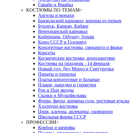
Гавайи и Ямайка
КОСТЮМЫ ПО ТЕМАМ
>
Ангелы и монахи
Бразильский карнавал, короны из перьев
Бурлеск, Канкан, Кабаре
Венецианский карнавал
Киберпанк, Odyssey, Sonata
Кино СССР и Голливуд
Концертные костюмы, смокинги и фраки
Корсеты
Космические костюмы, инопланетяне
Костюмы на праздник - 14 февраля
Новый год: Дед Мороз и Снегурочка
Пираты и пиратки
Платья концертные и бальные
Плащи, накидки и горжетки
Рок и Поп звезды
Сказки и Мультфильмы
Флора, фауна, времена года, ростовые куклы
Хэллоуин костюмы
Цирк, клоуны, арлекины, скоморохи
Школьная форма СССР
ПРОФЕССИИ
>
Ковбои и шерифы
Пилоты, стюардессы, проводники