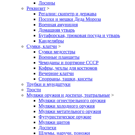
Лосины
Реквизит
>
Регалии: скипетр и держава
Посохи и мешки Деда Мороза
Военная амуниция
Домашняя утварь
Бутафорская, трюковая посуда и утварь
Канделябры
Сумки, клатчи
>
Сумки медсестры
Военные планшеты
Чемоданы и портмоне СССР
Кофры, чехлы для костюмов
Вечерние клатчи
Спорраны, ташки, кисеты
Трубки и мундштуки
Трости
Муляжи оружия и доспехи, театральные
>
Муляжи огнестрельного оружия
Муляжи холодного оружия
Муляжи метательного оружия
Футуристическое оружие
Муляжи щитов
Доспехи
Шлемы, наручи, поножи