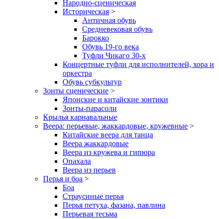
Народно-сценическая
Историческая
>
Античная обувь
Средневековая обувь
Барокко
Обувь 19-го века
Туфли Чикаго 30-х
Концертные туфли для исполнителей, хора и
оркестра
Обувь субкультур
Зонты сценические
>
Японские и китайские зонтики
Зонты-парасоли
Крылья карнавальные
Веера: перьевые, жаккардовые, кружевные
>
Китайские веера для танца
Веера жаккардовые
Веера из кружева и гипюра
Опахала
Веера из перьев
Перья и боа
>
Боа
Страусиные перья
Перья петуха, фазана, павлина
Перьевая тесьма