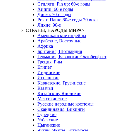
Стиляги, Pin up: 60-е годы
Хиппи: 60-е годы
Диско: 70-е годы
Рок и Панк: 80-е годы 20 века
Лихие: 90-е
СТРАНЫ, НАРОДЫ МИРА
>
Американские индейцы
Арабские, Восточные
Африка
Британия, Шотландия
Германия, Баварские Октоберфест
Греция, Рим
Египет
Индийские
Испанские
Кавказские, Грузинские
Казачьи
Китайские, Японские
Мексиканские
Русские народные костюмы
Скандинавия, Викинги
Турецкие
Узбекские
Цыганские
Чукчи, Якуты, Эскимосы