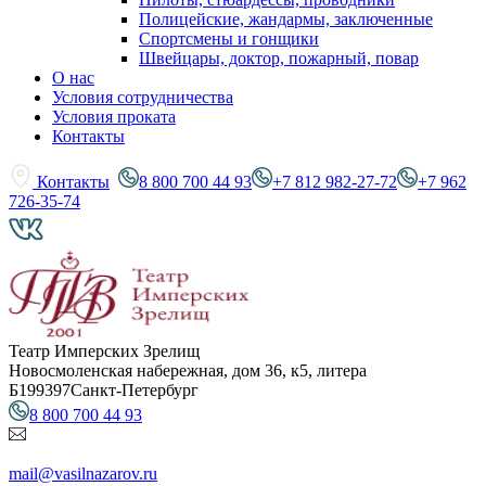
Полицейские, жандармы, заключенные
Спортсмены и гонщики
Швейцары, доктор, пожарный, повар
О нас
Условия сотрудничества
Условия проката
Контакты
Контакты
8 800 700 44 93
+7 812 982-27-72
+7 962
726-35-74
Театр Имперских Зрелищ
Новосмоленская набережная, дом 36, к5, литера
Б
199397
Санкт-Петербург
8 800 700 44 93
mail@vasilnazarov.ru