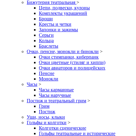
Бижутерия театральная
>
Цепи, подвески, кулоны
Комплекты украшений
Броши
Кресты и четки
Запонки и зажимы
Серьги
Кольца
Браслеты
Очки, пенсне, монокли и бинокли
>
Очки стимпанки, киберпанк
Очки цветные (стиляг и хиппи)
Очки авиаторов и полицейских
Пенсне
Монокли
Часы
>
Часы карманные
Часы наручные
Постиж и театральный грим
>
Грим
Постиж
Уши, носы, клыки
Гольфы и колготки
>
Колготки сценические
Гольфы театральные и исторические