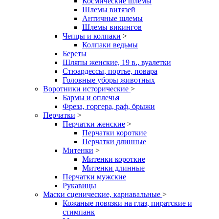
Космические шлемы
Шлемы витязей
Античные шлемы
Шлемы викингов
Чепцы и колпаки
>
Колпаки ведьмы
Береты
Шляпы женские, 19 в., вуалетки
Стюардессы, портье, повара
Головные уборы животных
Воротники исторические
>
Бармы и оплечья
Фреза, горгера, раф, брыжи
Перчатки
>
Перчатки женские
>
Перчатки короткие
Перчатки длинные
Митенки
>
Митенки короткие
Митенки длинные
Перчатки мужские
Рукавицы
Маски сценические, карнавальные
>
Кожаные повязки на глаз, пиратские и
стимпанк