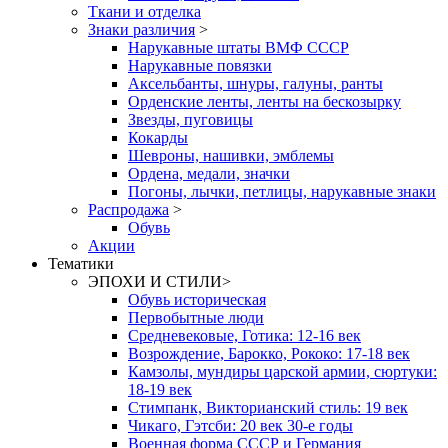
Ткани и отделка
Знаки различия
>
Нарукавные штаты ВМФ СССР
Нарукавные повязки
Аксельбанты, шнуры, галуны, ранты
Орденские ленты, ленты на бескозырку
Звезды, пуговицы
Кокарды
Шевроны, нашивки, эмблемы
Ордена, медали, значки
Погоны, лычки, петлицы, нарукавные знаки
Распродажа
>
Обувь
Акции
Тематики
ЭПОХИ И СТИЛИ
>
Обувь историческая
Первобытные люди
Средневековые, Готика: 12-16 век
Возрождение, Барокко, Рококо: 17-18 век
Камзолы, мундиры царской армии, сюртуки:
18-19 век
Стимпанк, Викторианский стиль: 19 век
Чикаго, Гэтсби: 20 век 30-е годы
Военная форма СССР и Германия