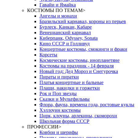
Гавайи и Ямайка
КОСТЮМЫ ПО ТЕМАМ
>
Ангелы и монахи
Бразильский карнавал, короны из перьев
Бурлеск, Канкан, Кабаре
Венецианский карнавал
Киберпанк, Odyssey, Sonata
Кино СССР и Голливуд
Концертные костюмы, смокинги и фраки
Корсеты
Космические костюмы, инопланетяне
Костюмы на праздник - 14 февраля
Новый год: Дед Мороз и Снегурочка
Пираты и пиратки
Платья концертные и бальные
Плащи, накидки и горжетки
Рок и Поп звезды
Сказки и Мультфильмы
Флора, фауна, времена года, ростовые куклы
Хэллоуин костюмы
Цирк, клоуны, арлекины, скоморохи
Школьная форма СССР
ПРОФЕССИИ
>
Ковбои и шерифы
Пилоты, стюардессы, проводники