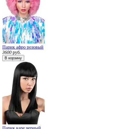
Парик афро розовый
3600
руб.
В корзину
Парик каре черный