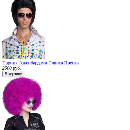
Парик с бакенбардами Элвиса Пресли
2500
руб.
В корзину