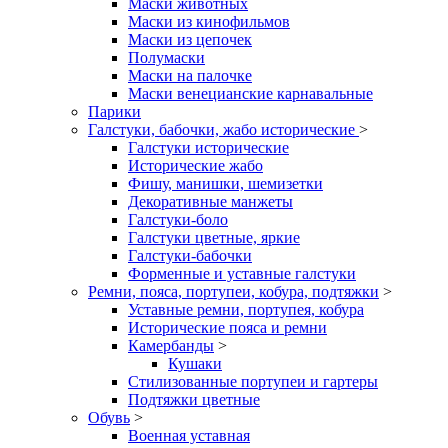
Маски животных
Маски из кинофильмов
Маски из цепочек
Полумаски
Маски на палочке
Маски венецианские карнавальные
Парики
Галстуки, бабочки, жабо исторические
>
Галстуки исторические
Исторические жабо
Фишу, манишки, шемизетки
Декоративные манжеты
Галстуки-боло
Галстуки цветные, яркие
Галстуки-бабочки
Форменные и уставные галстуки
Ремни, пояса, портупеи, кобура, подтяжки
>
Уставные ремни, портупея, кобура
Исторические пояса и ремни
Камербанды
>
Кушаки
Стилизованные портупеи и гартеры
Подтяжки цветные
Обувь
>
Военная уставная