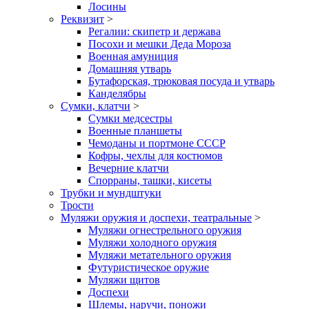
Лосины
Реквизит
>
Регалии: скипетр и держава
Посохи и мешки Деда Мороза
Военная амуниция
Домашняя утварь
Бутафорская, трюковая посуда и утварь
Канделябры
Сумки, клатчи
>
Сумки медсестры
Военные планшеты
Чемоданы и портмоне СССР
Кофры, чехлы для костюмов
Вечерние клатчи
Спорраны, ташки, кисеты
Трубки и мундштуки
Трости
Муляжи оружия и доспехи, театральные
>
Муляжи огнестрельного оружия
Муляжи холодного оружия
Муляжи метательного оружия
Футуристическое оружие
Муляжи щитов
Доспехи
Шлемы, наручи, поножи