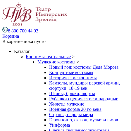
8 800 700 44 93
Корзина
В корзине
пока пусто
Каталог
Костюмы театральные
>
Мужские костюмы
>
Новый год: костюмы Деда Мороза
Концертные костюмы
Исторические костюмы
Камзолы, мундиры царской армии,
сюртуки: 18-19 век
Штаны, брюки, шорты
Рубашки сценические и народные
Жилеты мужские
Военная форма 20-го века
Страны, народы мира
Герои кино, сказок, мультфильмов
Униформа
Одежда священнослужителей