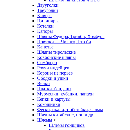
Двууголки
Треуголки
Кивера
Цилиндры
Котелки
Капоры
Шляпы Федора, Трилби, Хомбург
Повязки — Чикаго, Гэтсби
Канотье
Шляпы тирольские
Ковбойские шляпы
Сомбреро
Роучи индейцев
Короны из перьев
Ободки и ушки
Венки
Платки, банданы
Мурмолки, кубанки, папахи
Кепки и картузы
Кокошники
Фески, икали, тюбетейки, чалмы
Шляпы китайские, нон и др.
Шлемы
>
Шлемы гонщиков