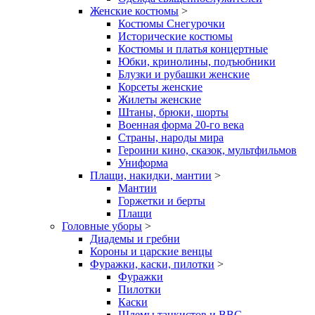
Женские костюмы
>
Костюмы Снегурочки
Исторические костюмы
Костюмы и платья концертные
Юбки, кринолины, подъюбники
Блузки и рубашки женские
Корсеты женские
Жилеты женские
Штаны, брюки, шорты
Военная форма 20-го века
Страны, народы мира
Героини кино, сказок, мультфильмов
Униформа
Плащи, накидки, мантии
>
Мантии
Горжетки и берты
Плащи
Головные уборы
>
Диадемы и гребни
Короны и царские венцы
Фуражки, каски, пилотки
>
Фуражки
Пилотки
Каски
Шлемы танкистов и ВВС