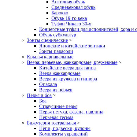
Античная обувь
Средневековая обувь
Барокко
Обувь 19-го века
Туфли Чикаго 30-х
Концертные туфли для исполнителей, хора и 
Обувь субкультур
Зонты сценические
>
Японские и китайские зонтики
Зонты-парасоли
Крылья карнавальные
Веера: перьевые, жаккардовые, кружевные
>
Китайские веера для танца
Веера жаккардовые
Веера из кружева и гипюра
Опахала
Веера из перьев
Перья и боа
>
Боа
Страусиные перья
Перья петуха, фазана, павлина
Перьевая тесьма
Бижутерия театральная
>
Цепи, подвески, кулоны
Комплекты украшений