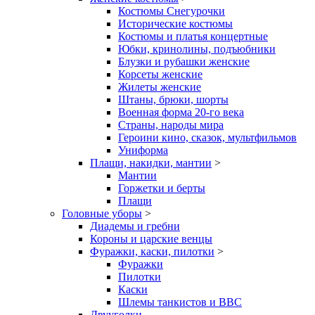
Костюмы Снегурочки
Исторические костюмы
Костюмы и платья концертные
Юбки, кринолины, подъюбники
Блузки и рубашки женские
Корсеты женские
Жилеты женские
Штаны, брюки, шорты
Военная форма 20-го века
Страны, народы мира
Героини кино, сказок, мультфильмов
Униформа
Плащи, накидки, мантии
>
Мантии
Горжетки и берты
Плащи
Головные уборы
>
Диадемы и гребни
Короны и царские венцы
Фуражки, каски, пилотки
>
Фуражки
Пилотки
Каски
Шлемы танкистов и ВВС
Двууголки