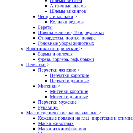
Шлемы витязей
Античные шлемы
Шлемы викингов
Чепцы и колпаки
>
Колпаки ведьмы
Береты
Шляпы женские, 19 в., вуалетки
Стюардессы, портье, повара
Головные уборы животных
Воротники исторические
>
Бармы и оплечья
Фреза, горгера, раф, брыжи
Перчатки
>
Перчатки женские
>
Перчатки короткие
Перчатки длинные
Митенки
>
Митенки короткие
Митенки длинные
Перчатки мужские
Рукавицы
Маски сценические, карнавальные
>
Кожаные повязки на глаз, пиратские и стимп
Маски животных
Маски из кинофильмов