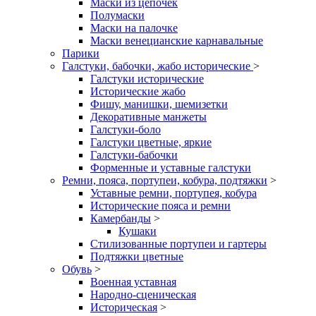
Маски из цепочек
Полумаски
Маски на палочке
Маски венецианские карнавальные
Парики
Галстуки, бабочки, жабо исторические
>
Галстуки исторические
Исторические жабо
Фишу, манишки, шемизетки
Декоративные манжеты
Галстуки-боло
Галстуки цветные, яркие
Галстуки-бабочки
Форменные и уставные галстуки
Ремни, пояса, портупеи, кобура, подтяжки
>
Уставные ремни, портупея, кобура
Исторические пояса и ремни
Камербанды
>
Кушаки
Стилизованные портупеи и гартеры
Подтяжки цветные
Обувь
>
Военная уставная
Народно-сценическая
Историческая
>