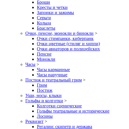
Броши
Кресты и четки
Запонки и зажимы
Серьги
Кольца
Браслеты
Очки, пенсне, монокли и бинокли
>
Очки стимпанки, киберпанк
Очки цветные (стиляг и хиппи)
Очки авиаторов и полицейских
Пенсне
Монокли
Часы
>
Часы карманные
Часы наручные
Постиж и театральный грим
>
Грим
Постиж
Уши, носы, клыки
Гольфы и колготки
>
Колготки сценические
Гольфы театральные и исторические
Лосины
Реквизит
>
Регалии: скипетр и держава