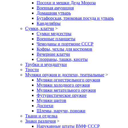
Посохи и мешки Деда Мороза
Военная амуниция
Домашняя утварь
Бутафорская, трюковая посуда и утварь
Канделябры
Сумки, клатчи
>
Сумки медсестры
Военные планшеты
Чемоданы и портмоне СССР
Кофры, чехлы для костюмов
Вечерние клатчи
Спорраны, ташки, кисеты
Трубки и мундштуки
Трости
Муляжи оружия и доспехи, театральные
>
Муляжи огнестрельного оружия
Муляжи холодного оружия
Муляжи метательного оружия
Футуристическое оружие
Муляжи щитов
Доспехи
Шлемы, наручи, поножи
Ткани и отделка
Знаки различия
>
Нарукавные штаты ВМФ СССР