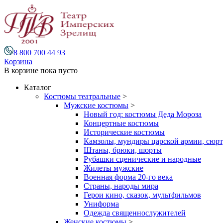
8 800 700 44 93
Корзина
В корзине
пока пусто
Каталог
Костюмы театральные
>
Мужские костюмы
>
Новый год: костюмы Деда Мороза
Концертные костюмы
Исторические костюмы
Камзолы, мундиры царской армии, сюрту
Штаны, брюки, шорты
Рубашки сценические и народные
Жилеты мужские
Военная форма 20-го века
Страны, народы мира
Герои кино, сказок, мультфильмов
Униформа
Одежда священнослужителей
Женские костюмы
>