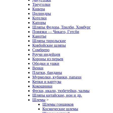
Треуголки
Кивера
Цилиндры
Котелки
Капоры
Шляпы Федора, Трилби, Хомбург
Повязки — Чикаго, Гэтсби
Канотье
Шляпы тирольские
Ковбойские шляпы
Сомбреро
Роучи индейцев
Короны из перьев
Ободки и ушки
Венки
Платки, банданы
Мурмолки, кубанки, папахи
Кепки и картузы
Кокошники
Фески, икали, тюбетейки, чалмы
Шляпы китайские, нон и др.
Шлемы
>
Шлемы гонщиков
Космические шлемы