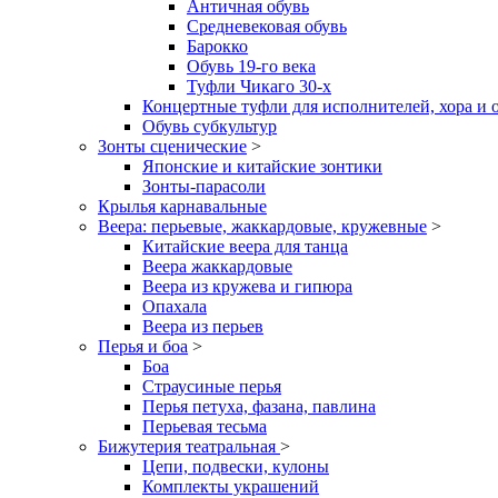
Античная обувь
Средневековая обувь
Барокко
Обувь 19-го века
Туфли Чикаго 30-х
Концертные туфли для исполнителей, хора и 
Обувь субкультур
Зонты сценические
>
Японские и китайские зонтики
Зонты-парасоли
Крылья карнавальные
Веера: перьевые, жаккардовые, кружевные
>
Китайские веера для танца
Веера жаккардовые
Веера из кружева и гипюра
Опахала
Веера из перьев
Перья и боа
>
Боа
Страусиные перья
Перья петуха, фазана, павлина
Перьевая тесьма
Бижутерия театральная
>
Цепи, подвески, кулоны
Комплекты украшений