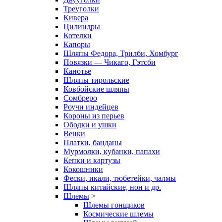
Треуголки
Кивера
Цилиндры
Котелки
Капоры
Шляпы Федора, Трилби, Хомбург
Повязки — Чикаго, Гэтсби
Канотье
Шляпы тирольские
Ковбойские шляпы
Сомбреро
Роучи индейцев
Короны из перьев
Ободки и ушки
Венки
Платки, банданы
Мурмолки, кубанки, папахи
Кепки и картузы
Кокошники
Фески, икали, тюбетейки, чалмы
Шляпы китайские, нон и др.
Шлемы
>
Шлемы гонщиков
Космические шлемы