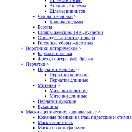
Шлемы витязей
Античные шлемы
Шлемы викингов
Чепцы и колпаки
>
Колпаки ведьмы
Береты
Шляпы женские, 19 в., вуалетки
Стюардессы, портье, повара
Головные уборы животных
Воротники исторические
>
Бармы и оплечья
Фреза, горгера, раф, брыжи
Перчатки
>
Перчатки женские
>
Перчатки короткие
Перчатки длинные
Митенки
>
Митенки короткие
Митенки длинные
Перчатки мужские
Рукавицы
Маски сценические, карнавальные
>
Кожаные повязки на глаз, пиратские и стимп
Маски животных
Маски из кинофильмов