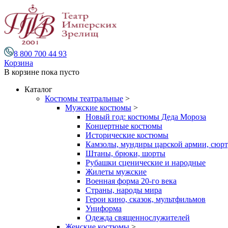
8 800 700 44 93
Корзина
В корзине
пока пусто
Каталог
Костюмы театральные
>
Мужские костюмы
>
Новый год: костюмы Деда Мороза
Концертные костюмы
Исторические костюмы
Камзолы, мундиры царской армии, сюрту
Штаны, брюки, шорты
Рубашки сценические и народные
Жилеты мужские
Военная форма 20-го века
Страны, народы мира
Герои кино, сказок, мультфильмов
Униформа
Одежда священнослужителей
Женские костюмы
>