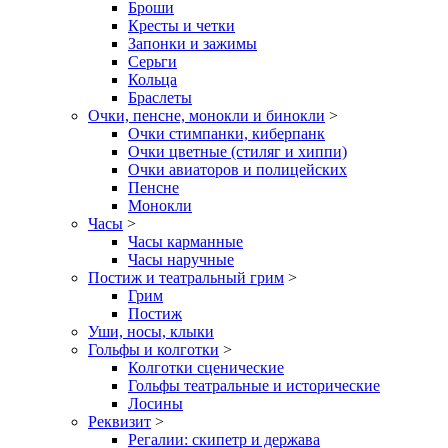
Броши
Кресты и четки
Запонки и зажимы
Серьги
Кольца
Браслеты
Очки, пенсне, монокли и бинокли
>
Очки стимпанки, киберпанк
Очки цветные (стиляг и хиппи)
Очки авиаторов и полицейских
Пенсне
Монокли
Часы
>
Часы карманные
Часы наручные
Постиж и театральный грим
>
Грим
Постиж
Уши, носы, клыки
Гольфы и колготки
>
Колготки сценические
Гольфы театральные и исторические
Лосины
Реквизит
>
Регалии: скипетр и держава