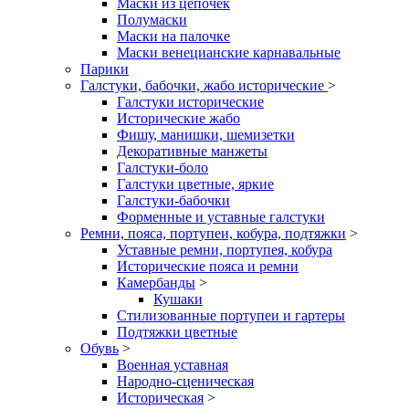
Маски из цепочек
Полумаски
Маски на палочке
Маски венецианские карнавальные
Парики
Галстуки, бабочки, жабо исторические
>
Галстуки исторические
Исторические жабо
Фишу, манишки, шемизетки
Декоративные манжеты
Галстуки-боло
Галстуки цветные, яркие
Галстуки-бабочки
Форменные и уставные галстуки
Ремни, пояса, портупеи, кобура, подтяжки
>
Уставные ремни, портупея, кобура
Исторические пояса и ремни
Камербанды
>
Кушаки
Стилизованные портупеи и гартеры
Подтяжки цветные
Обувь
>
Военная уставная
Народно-сценическая
Историческая
>