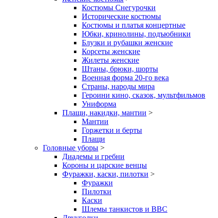
Костюмы Снегурочки
Исторические костюмы
Костюмы и платья концертные
Юбки, кринолины, подъюбники
Блузки и рубашки женские
Корсеты женские
Жилеты женские
Штаны, брюки, шорты
Военная форма 20-го века
Страны, народы мира
Героини кино, сказок, мультфильмов
Униформа
Плащи, накидки, мантии
>
Мантии
Горжетки и берты
Плащи
Головные уборы
>
Диадемы и гребни
Короны и царские венцы
Фуражки, каски, пилотки
>
Фуражки
Пилотки
Каски
Шлемы танкистов и ВВС
Двууголки