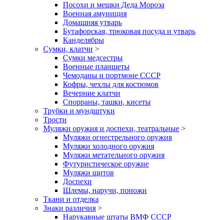
Посохи и мешки Деда Мороза
Военная амуниция
Домашняя утварь
Бутафорская, трюковая посуда и утварь
Канделябры
Сумки, клатчи
>
Сумки медсестры
Военные планшеты
Чемоданы и портмоне СССР
Кофры, чехлы для костюмов
Вечерние клатчи
Спорраны, ташки, кисеты
Трубки и мундштуки
Трости
Муляжи оружия и доспехи, театральные
>
Муляжи огнестрельного оружия
Муляжи холодного оружия
Муляжи метательного оружия
Футуристическое оружие
Муляжи щитов
Доспехи
Шлемы, наручи, поножи
Ткани и отделка
Знаки различия
>
Нарукавные штаты ВМФ СССР