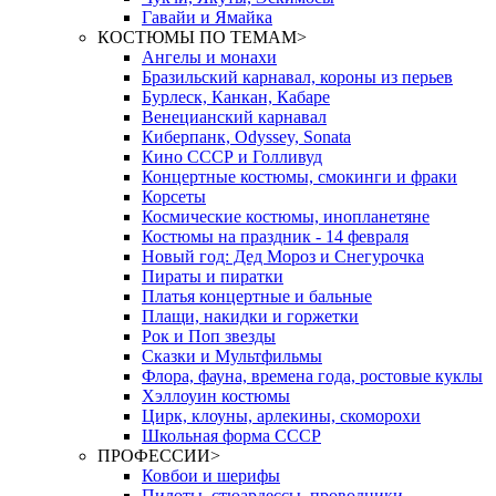
Гавайи и Ямайка
КОСТЮМЫ ПО ТЕМАМ
>
Ангелы и монахи
Бразильский карнавал, короны из перьев
Бурлеск, Канкан, Кабаре
Венецианский карнавал
Киберпанк, Odyssey, Sonata
Кино СССР и Голливуд
Концертные костюмы, смокинги и фраки
Корсеты
Космические костюмы, инопланетяне
Костюмы на праздник - 14 февраля
Новый год: Дед Мороз и Снегурочка
Пираты и пиратки
Платья концертные и бальные
Плащи, накидки и горжетки
Рок и Поп звезды
Сказки и Мультфильмы
Флора, фауна, времена года, ростовые куклы
Хэллоуин костюмы
Цирк, клоуны, арлекины, скоморохи
Школьная форма СССР
ПРОФЕССИИ
>
Ковбои и шерифы
Пилоты, стюардессы, проводники