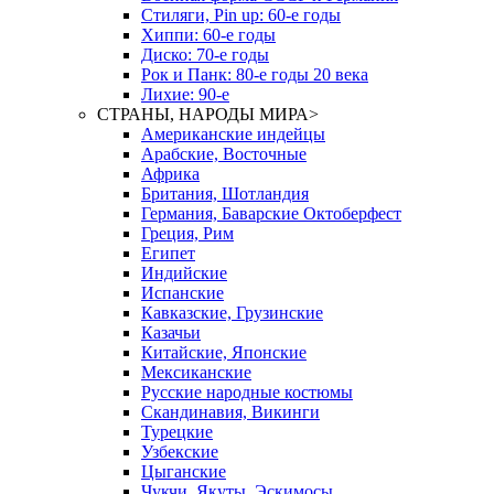
Стиляги, Pin up: 60-е годы
Хиппи: 60-е годы
Диско: 70-е годы
Рок и Панк: 80-е годы 20 века
Лихие: 90-е
СТРАНЫ, НАРОДЫ МИРА
>
Американские индейцы
Арабские, Восточные
Африка
Британия, Шотландия
Германия, Баварские Октоберфест
Греция, Рим
Египет
Индийские
Испанские
Кавказские, Грузинские
Казачьи
Китайские, Японские
Мексиканские
Русские народные костюмы
Скандинавия, Викинги
Турецкие
Узбекские
Цыганские
Чукчи, Якуты, Эскимосы