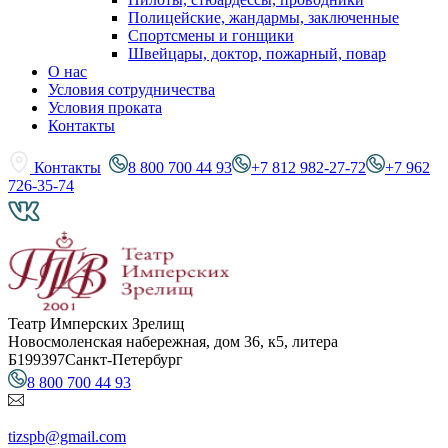
Полицейские, жандармы, заключенные
Спортсмены и гонщики
Швейцары, доктор, пожарный, повар
О нас
Условия сотрудничества
Условия проката
Контакты
Контакты
8 800 700 44 93
+7 812 982-27-72
+7 962
726-35-74
Театр Имперских Зрелищ
Новосмоленская набережная, дом 36, к5, литера
Б
199397
Санкт-Петербург
8 800 700 44 93
tizspb@gmail.com