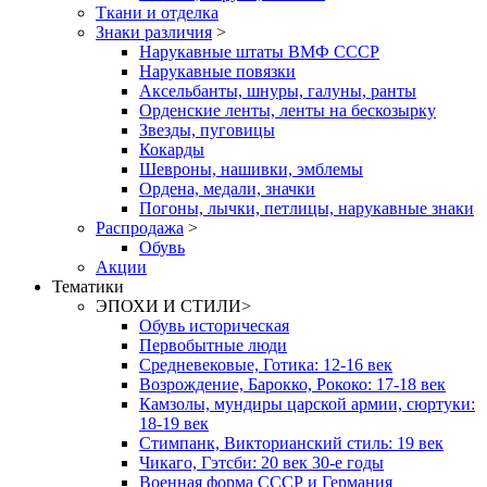
Ткани и отделка
Знаки различия
>
Нарукавные штаты ВМФ СССР
Нарукавные повязки
Аксельбанты, шнуры, галуны, ранты
Орденские ленты, ленты на бескозырку
Звезды, пуговицы
Кокарды
Шевроны, нашивки, эмблемы
Ордена, медали, значки
Погоны, лычки, петлицы, нарукавные знаки
Распродажа
>
Обувь
Акции
Тематики
ЭПОХИ И СТИЛИ
>
Обувь историческая
Первобытные люди
Средневековые, Готика: 12-16 век
Возрождение, Барокко, Рококо: 17-18 век
Камзолы, мундиры царской армии, сюртуки:
18-19 век
Стимпанк, Викторианский стиль: 19 век
Чикаго, Гэтсби: 20 век 30-е годы
Военная форма СССР и Германия