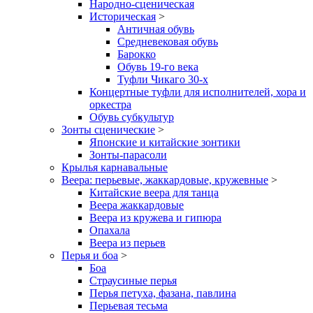
Народно-сценическая
Историческая
>
Античная обувь
Средневековая обувь
Барокко
Обувь 19-го века
Туфли Чикаго 30-х
Концертные туфли для исполнителей, хора и
оркестра
Обувь субкультур
Зонты сценические
>
Японские и китайские зонтики
Зонты-парасоли
Крылья карнавальные
Веера: перьевые, жаккардовые, кружевные
>
Китайские веера для танца
Веера жаккардовые
Веера из кружева и гипюра
Опахала
Веера из перьев
Перья и боа
>
Боа
Страусиные перья
Перья петуха, фазана, павлина
Перьевая тесьма