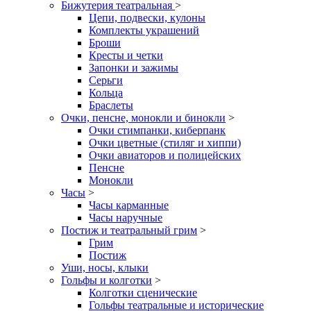
Бижутерия театральная
>
Цепи, подвески, кулоны
Комплекты украшений
Броши
Кресты и четки
Запонки и зажимы
Серьги
Кольца
Браслеты
Очки, пенсне, монокли и бинокли
>
Очки стимпанки, киберпанк
Очки цветные (стиляг и хиппи)
Очки авиаторов и полицейских
Пенсне
Монокли
Часы
>
Часы карманные
Часы наручные
Постиж и театральный грим
>
Грим
Постиж
Уши, носы, клыки
Гольфы и колготки
>
Колготки сценические
Гольфы театральные и исторические