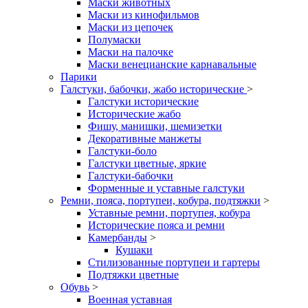
Маски животных
Маски из кинофильмов
Маски из цепочек
Полумаски
Маски на палочке
Маски венецианские карнавальные
Парики
Галстуки, бабочки, жабо исторические
>
Галстуки исторические
Исторические жабо
Фишу, манишки, шемизетки
Декоративные манжеты
Галстуки-боло
Галстуки цветные, яркие
Галстуки-бабочки
Форменные и уставные галстуки
Ремни, пояса, портупеи, кобура, подтяжки
>
Уставные ремни, портупея, кобура
Исторические пояса и ремни
Камербанды
>
Кушаки
Стилизованные портупеи и гартеры
Подтяжки цветные
Обувь
>
Военная уставная