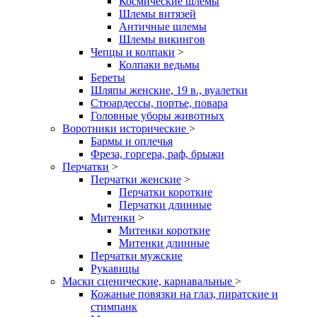
Космические шлемы
Шлемы витязей
Античные шлемы
Шлемы викингов
Чепцы и колпаки
>
Колпаки ведьмы
Береты
Шляпы женские, 19 в., вуалетки
Стюардессы, портье, повара
Головные уборы животных
Воротники исторические
>
Бармы и оплечья
Фреза, горгера, раф, брыжи
Перчатки
>
Перчатки женские
>
Перчатки короткие
Перчатки длинные
Митенки
>
Митенки короткие
Митенки длинные
Перчатки мужские
Рукавицы
Маски сценические, карнавальные
>
Кожаные повязки на глаз, пиратские и
стимпанк