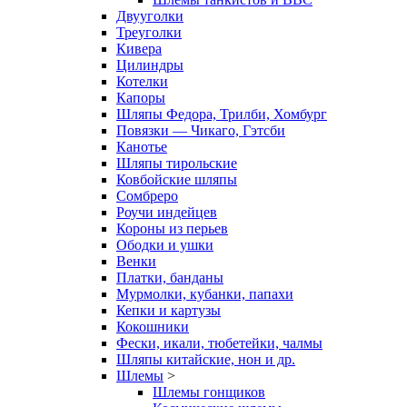
Двууголки
Треуголки
Кивера
Цилиндры
Котелки
Капоры
Шляпы Федора, Трилби, Хомбург
Повязки — Чикаго, Гэтсби
Канотье
Шляпы тирольские
Ковбойские шляпы
Сомбреро
Роучи индейцев
Короны из перьев
Ободки и ушки
Венки
Платки, банданы
Мурмолки, кубанки, папахи
Кепки и картузы
Кокошники
Фески, икали, тюбетейки, чалмы
Шляпы китайские, нон и др.
Шлемы
>
Шлемы гонщиков