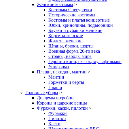
Женские костюмы
>
Костюмы Снегурочки
Исторические костюмы
Костюмы и платья концертные
Юбки, кринолины, подъюбники
Блузки и рубашки женские
Корсеты женские
Жилеты женские
Штаны, брюки, шорты
Военная форма 20-го века
Страны, народы мира
Героини кино, сказок, мультфильмов
Униформа
Плащи, накидки, мантии
>
Мантии
Горжетки и берты
Плащи
Головные уборы
>
Диадемы и гребни
Короны и царские венцы
Фуражки, каски, пилотки
>
Фуражки
Пилотки
Каски
Шлемы танкистов и ВВС