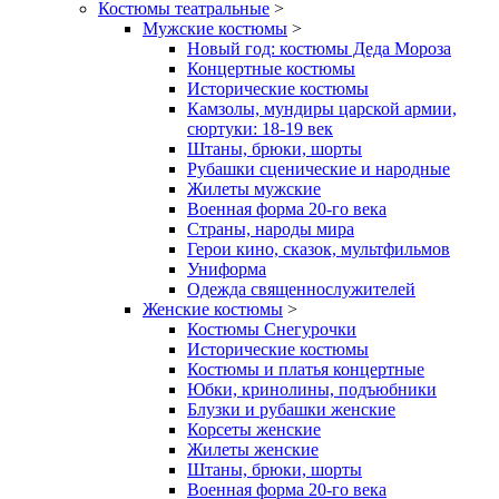
Костюмы театральные
>
Мужские костюмы
>
Новый год: костюмы Деда Мороза
Концертные костюмы
Исторические костюмы
Камзолы, мундиры царской армии,
сюртуки: 18-19 век
Штаны, брюки, шорты
Рубашки сценические и народные
Жилеты мужские
Военная форма 20-го века
Страны, народы мира
Герои кино, сказок, мультфильмов
Униформа
Одежда священнослужителей
Женские костюмы
>
Костюмы Снегурочки
Исторические костюмы
Костюмы и платья концертные
Юбки, кринолины, подъюбники
Блузки и рубашки женские
Корсеты женские
Жилеты женские
Штаны, брюки, шорты
Военная форма 20-го века