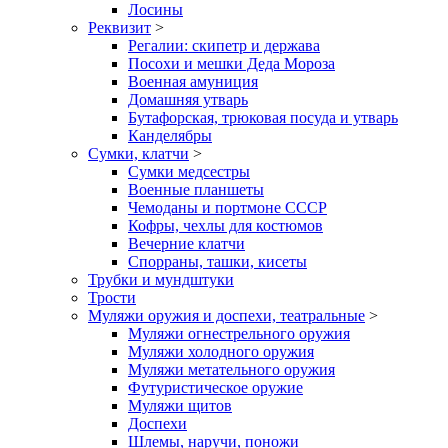
Лосины
Реквизит
>
Регалии: скипетр и держава
Посохи и мешки Деда Мороза
Военная амуниция
Домашняя утварь
Бутафорская, трюковая посуда и утварь
Канделябры
Сумки, клатчи
>
Сумки медсестры
Военные планшеты
Чемоданы и портмоне СССР
Кофры, чехлы для костюмов
Вечерние клатчи
Спорраны, ташки, кисеты
Трубки и мундштуки
Трости
Муляжи оружия и доспехи, театральные
>
Муляжи огнестрельного оружия
Муляжи холодного оружия
Муляжи метательного оружия
Футуристическое оружие
Муляжи щитов
Доспехи
Шлемы, наручи, поножи