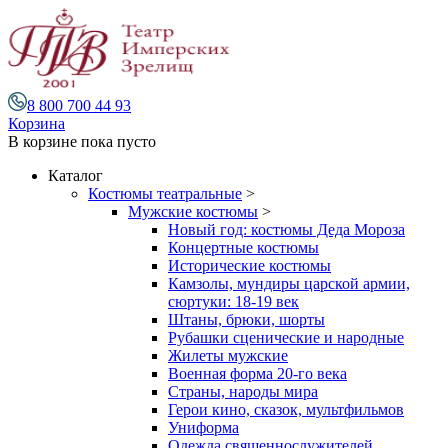
8 800 700 44 93
Корзина
В корзине
пока пусто
Каталог
Костюмы театральные
>
Мужские костюмы
>
Новый год: костюмы Деда Мороза
Концертные костюмы
Исторические костюмы
Камзолы, мундиры царской армии,
сюртуки: 18-19 век
Штаны, брюки, шорты
Рубашки сценические и народные
Жилеты мужские
Военная форма 20-го века
Страны, народы мира
Герои кино, сказок, мультфильмов
Униформа
Одежда священнослужителей