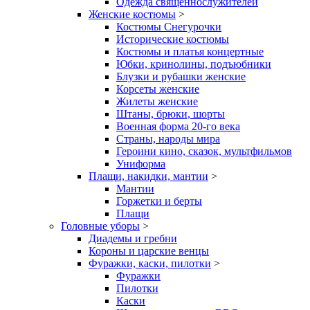
Одежда священнослужителей
Женские костюмы
>
Костюмы Снегурочки
Исторические костюмы
Костюмы и платья концертные
Юбки, кринолины, подъюбники
Блузки и рубашки женские
Корсеты женские
Жилеты женские
Штаны, брюки, шорты
Военная форма 20-го века
Страны, народы мира
Героини кино, сказок, мультфильмов
Униформа
Плащи, накидки, мантии
>
Мантии
Горжетки и берты
Плащи
Головные уборы
>
Диадемы и гребни
Короны и царские венцы
Фуражки, каски, пилотки
>
Фуражки
Пилотки
Каски