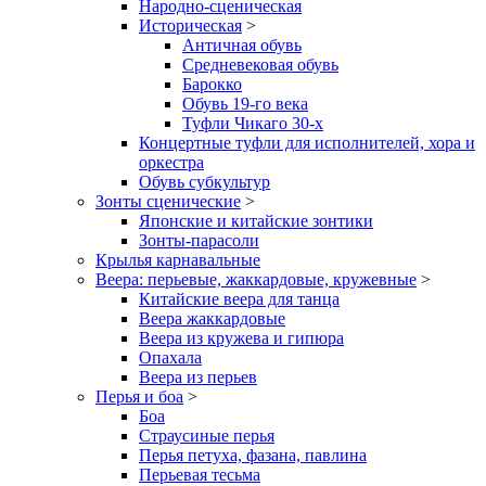
Народно-сценическая
Историческая
>
Античная обувь
Средневековая обувь
Барокко
Обувь 19-го века
Туфли Чикаго 30-х
Концертные туфли для исполнителей, хора и
оркестра
Обувь субкультур
Зонты сценические
>
Японские и китайские зонтики
Зонты-парасоли
Крылья карнавальные
Веера: перьевые, жаккардовые, кружевные
>
Китайские веера для танца
Веера жаккардовые
Веера из кружева и гипюра
Опахала
Веера из перьев
Перья и боа
>
Боа
Страусиные перья
Перья петуха, фазана, павлина
Перьевая тесьма