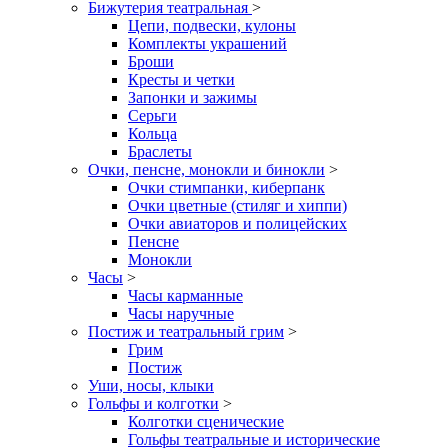
Бижутерия театральная
>
Цепи, подвески, кулоны
Комплекты украшений
Броши
Кресты и четки
Запонки и зажимы
Серьги
Кольца
Браслеты
Очки, пенсне, монокли и бинокли
>
Очки стимпанки, киберпанк
Очки цветные (стиляг и хиппи)
Очки авиаторов и полицейских
Пенсне
Монокли
Часы
>
Часы карманные
Часы наручные
Постиж и театральный грим
>
Грим
Постиж
Уши, носы, клыки
Гольфы и колготки
>
Колготки сценические
Гольфы театральные и исторические