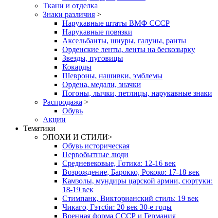
Ткани и отделка
Знаки различия
>
Нарукавные штаты ВМФ СССР
Нарукавные повязки
Аксельбанты, шнуры, галуны, ранты
Орденские ленты, ленты на бескозырку
Звезды, пуговицы
Кокарды
Шевроны, нашивки, эмблемы
Ордена, медали, значки
Погоны, лычки, петлицы, нарукавные знаки
Распродажа
>
Обувь
Акции
Тематики
ЭПОХИ И СТИЛИ
>
Обувь историческая
Первобытные люди
Средневековые, Готика: 12-16 век
Возрождение, Барокко, Рококо: 17-18 век
Камзолы, мундиры царской армии, сюртуки:
18-19 век
Стимпанк, Викторианский стиль: 19 век
Чикаго, Гэтсби: 20 век 30-е годы
Военная форма СССР и Германия