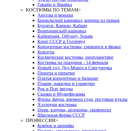
Гавайи и Ямайка
КОСТЮМЫ ПО ТЕМАМ
>
Ангелы и монахи
Бразильский карнавал, короны из перьев
Бурлеск, Канкан, Кабаре
Венецианский карнавал
Киберпанк, Odyssey, Sonata
Кино СССР и Голливуд
Концертные костюмы, смокинги и фраки
Корсеты
Космические костюмы, инопланетяне
Костюмы на праздник - 14 февраля
Новый год: Дед Мороз и Снегурочка
Пираты и пиратки
Платья концертные и бальные
Плащи, накидки и горжетки
Рок и Поп звезды
Сказки и Мультфильмы
Флора, фауна, времена года, ростовые куклы
Хэллоуин костюмы
Цирк, клоуны, арлекины, скоморохи
Школьная форма СССР
ПРОФЕССИИ
>
Ковбои и шерифы
Пилоты, стюардессы, проводники