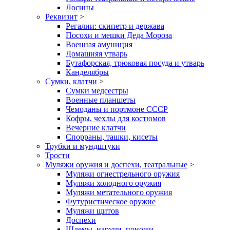
Лосины
Реквизит
>
Регалии: скипетр и держава
Посохи и мешки Деда Мороза
Военная амуниция
Домашняя утварь
Бутафорская, трюковая посуда и утварь
Канделябры
Сумки, клатчи
>
Сумки медсестры
Военные планшеты
Чемоданы и портмоне СССР
Кофры, чехлы для костюмов
Вечерние клатчи
Спорраны, ташки, кисеты
Трубки и мундштуки
Трости
Муляжи оружия и доспехи, театральные
>
Муляжи огнестрельного оружия
Муляжи холодного оружия
Муляжи метательного оружия
Футуристическое оружие
Муляжи щитов
Доспехи
Шлемы, наручи, поножи