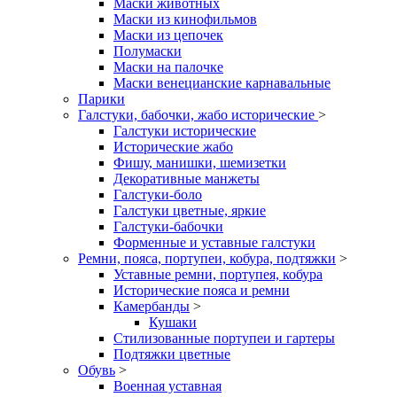
Маски животных
Маски из кинофильмов
Маски из цепочек
Полумаски
Маски на палочке
Маски венецианские карнавальные
Парики
Галстуки, бабочки, жабо исторические
>
Галстуки исторические
Исторические жабо
Фишу, манишки, шемизетки
Декоративные манжеты
Галстуки-боло
Галстуки цветные, яркие
Галстуки-бабочки
Форменные и уставные галстуки
Ремни, пояса, портупеи, кобура, подтяжки
>
Уставные ремни, портупея, кобура
Исторические пояса и ремни
Камербанды
>
Кушаки
Стилизованные портупеи и гартеры
Подтяжки цветные
Обувь
>
Военная уставная