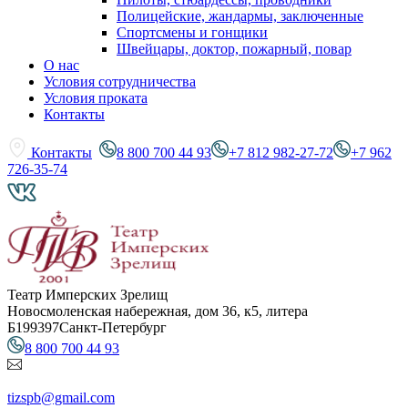
Полицейские, жандармы, заключенные
Спортсмены и гонщики
Швейцары, доктор, пожарный, повар
О нас
Условия сотрудничества
Условия проката
Контакты
Контакты
8 800 700 44 93
+7 812 982-27-72
+7 962
726-35-74
Театр Имперских Зрелищ
Новосмоленская набережная, дом 36, к5, литера
Б
199397
Санкт-Петербург
8 800 700 44 93
tizspb@gmail.com