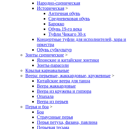
Народно-сценическая
Историческая
>
Античная обувь
Средневековая обувь
Барокко
Обувь 19-го века
Туфли Чикаго 30-х
Концертные туфли для исполнителей, хора и
оркестра
Обувь субкультур
Зонты сценические
>
Японские и китайские зонтики
Зонты-парасоли
Крылья карнавальные
Веера: перьевые, жаккардовые, кружевные
>
Китайские веера для танца
Веера жаккардовые
Веера из кружева и гипюра
Опахала
Веера из перьев
Перья и боа
>
Боа
Страусиные перья
Перья петуха, фазана, павлина
Перьевая тесьма