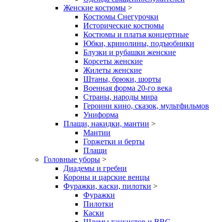
Женские костюмы
>
Костюмы Снегурочки
Исторические костюмы
Костюмы и платья концертные
Юбки, кринолины, подъюбники
Блузки и рубашки женские
Корсеты женские
Жилеты женские
Штаны, брюки, шорты
Военная форма 20-го века
Страны, народы мира
Героини кино, сказок, мультфильмов
Униформа
Плащи, накидки, мантии
>
Мантии
Горжетки и берты
Плащи
Головные уборы
>
Диадемы и гребни
Короны и царские венцы
Фуражки, каски, пилотки
>
Фуражки
Пилотки
Каски
Шлемы танкистов и ВВС