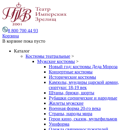
8 800 700 44 93
Корзина
В корзине
пока пусто
Каталог
Костюмы театральные
>
Мужские костюмы
>
Новый год: костюмы Деда Мороза
Концертные костюмы
Исторические костюмы
Камзолы, мундиры царской армии,
сюртуки: 18-19 век
Штаны, брюки, шорты
Рубашки сценические и народные
Жилеты мужские
Военная форма 20-го века
Страны, народы мира
Герои кино, сказок, мультфильмов
Униформа
Одежда священнослужителей