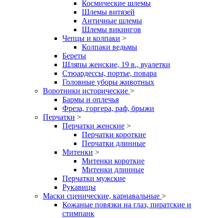
Космические шлемы
Шлемы витязей
Античные шлемы
Шлемы викингов
Чепцы и колпаки
>
Колпаки ведьмы
Береты
Шляпы женские, 19 в., вуалетки
Стюардессы, портье, повара
Головные уборы животных
Воротники исторические
>
Бармы и оплечья
Фреза, горгера, раф, брыжи
Перчатки
>
Перчатки женские
>
Перчатки короткие
Перчатки длинные
Митенки
>
Митенки короткие
Митенки длинные
Перчатки мужские
Рукавицы
Маски сценические, карнавальные
>
Кожаные повязки на глаз, пиратские и
стимпанк