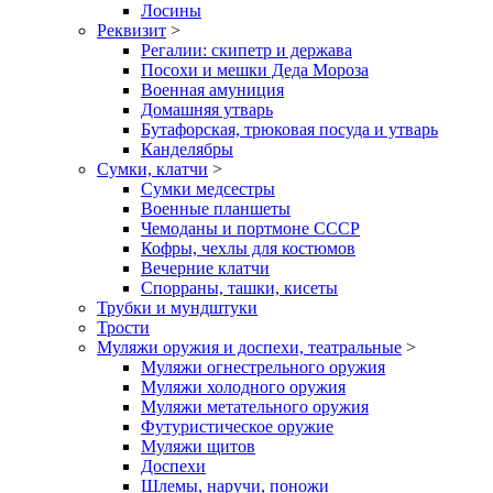
Лосины
Реквизит
>
Регалии: скипетр и держава
Посохи и мешки Деда Мороза
Военная амуниция
Домашняя утварь
Бутафорская, трюковая посуда и утварь
Канделябры
Сумки, клатчи
>
Сумки медсестры
Военные планшеты
Чемоданы и портмоне СССР
Кофры, чехлы для костюмов
Вечерние клатчи
Спорраны, ташки, кисеты
Трубки и мундштуки
Трости
Муляжи оружия и доспехи, театральные
>
Муляжи огнестрельного оружия
Муляжи холодного оружия
Муляжи метательного оружия
Футуристическое оружие
Муляжи щитов
Доспехи
Шлемы, наручи, поножи