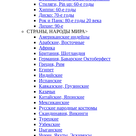
Стиляги, Pin up: 60-е годы
Хиппи: 60-е годы
Диско: 70-е годы
Рок и Панк: 80-е годы 20 века
Лихие: 90-е
СТРАНЫ, НАРОДЫ МИРА
>
Американские индейцы
Арабские, Восточные
Африка
Британия, Шотландия
Германия, Баварские Октоберфест
Греция, Рим
Египет
Индийские
Испанские
Кавказские, Грузинские
Казачьи
Китайские, Японские
Мексиканские
Русские народные костюмы
Скандинавия, Викинги
Турецкие
Узбекские
Цыганские
Чукчи, Якуты, Эскимосы