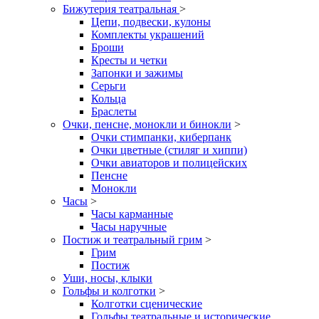
Бижутерия театральная
>
Цепи, подвески, кулоны
Комплекты украшений
Броши
Кресты и четки
Запонки и зажимы
Серьги
Кольца
Браслеты
Очки, пенсне, монокли и бинокли
>
Очки стимпанки, киберпанк
Очки цветные (стиляг и хиппи)
Очки авиаторов и полицейских
Пенсне
Монокли
Часы
>
Часы карманные
Часы наручные
Постиж и театральный грим
>
Грим
Постиж
Уши, носы, клыки
Гольфы и колготки
>
Колготки сценические
Гольфы театральные и исторические