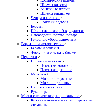
Космические шлемы
Шлемы витязей
Античные шлемы
Шлемы викингов
Чепцы и колпаки
>
Колпаки ведьмы
Береты
Шляпы женские, 19 в., вуалетки
Стюардессы, портье, повара
Головные уборы животных
Воротники исторические
>
Бармы и оплечья
Фреза, горгера, раф, брыжи
Перчатки
>
Перчатки женские
>
Перчатки короткие
Перчатки длинные
Митенки
>
Митенки короткие
Митенки длинные
Перчатки мужские
Рукавицы
Маски сценические, карнавальные
>
Кожаные повязки на глаз, пиратские и
стимпанк