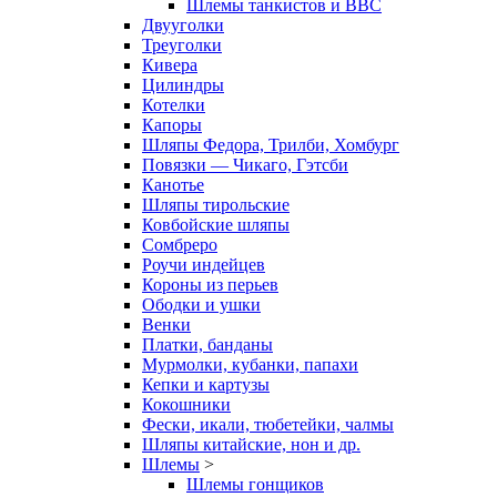
Шлемы танкистов и ВВС
Двууголки
Треуголки
Кивера
Цилиндры
Котелки
Капоры
Шляпы Федора, Трилби, Хомбург
Повязки — Чикаго, Гэтсби
Канотье
Шляпы тирольские
Ковбойские шляпы
Сомбреро
Роучи индейцев
Короны из перьев
Ободки и ушки
Венки
Платки, банданы
Мурмолки, кубанки, папахи
Кепки и картузы
Кокошники
Фески, икали, тюбетейки, чалмы
Шляпы китайские, нон и др.
Шлемы
>
Шлемы гонщиков