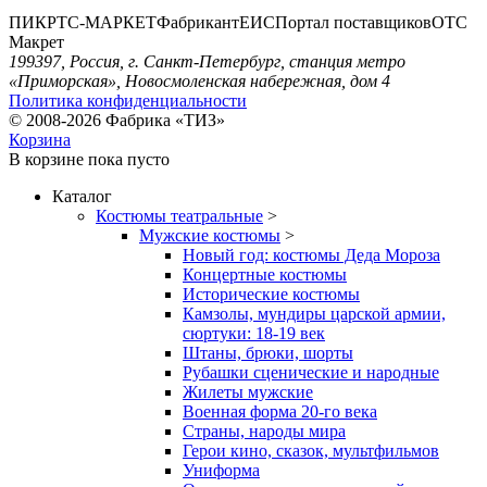
ПИК
РТС-МАРКЕТ
Фабрикант
ЕИС
Портал поставщиков
ОТС
Макрет
199397, Россия, г. Санкт-Петербург, станция метро
«Приморская», Новосмоленская набережная, дом 4
Политика конфиденциальности
© 2008-2026 Фабрика «ТИЗ»
Корзина
В корзине
пока пусто
Каталог
Костюмы театральные
>
Мужские костюмы
>
Новый год: костюмы Деда Мороза
Концертные костюмы
Исторические костюмы
Камзолы, мундиры царской армии,
сюртуки: 18-19 век
Штаны, брюки, шорты
Рубашки сценические и народные
Жилеты мужские
Военная форма 20-го века
Страны, народы мира
Герои кино, сказок, мультфильмов
Униформа