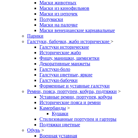
Маски животных
Маски из кинофильмов
Маски из цепочек
Полумаски
Маски на палочке
Маски венецианские карнавальные
Парики
Галстуки, бабочки, жабо исторические
>
Галстуки исторические
Исторические жабо
Фишу, манишки, шемизетки
Декоративные манжеты
Галстуки-боло
Галстуки цветные, яркие
Галстуки-бабочки
Форменные и уставные галстуки
Ремни, пояса, портупеи, кобура, подтяжки
>
Уставные ремни, портупея, кобура
Исторические пояса и ремни
Камербанды
>
Кушаки
Стилизованные портупеи и гартеры
Подтяжки цветные
Обувь
>
Военная уставная