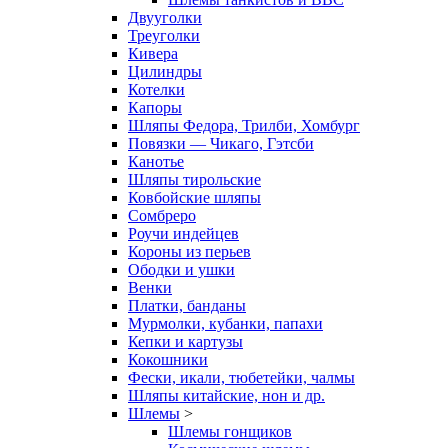
Двууголки
Треуголки
Кивера
Цилиндры
Котелки
Капоры
Шляпы Федора, Трилби, Хомбург
Повязки — Чикаго, Гэтсби
Канотье
Шляпы тирольские
Ковбойские шляпы
Сомбреро
Роучи индейцев
Короны из перьев
Ободки и ушки
Венки
Платки, банданы
Мурмолки, кубанки, папахи
Кепки и картузы
Кокошники
Фески, икали, тюбетейки, чалмы
Шляпы китайские, нон и др.
Шлемы
>
Шлемы гонщиков