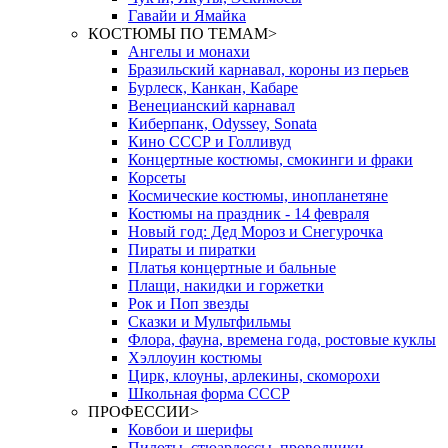
Гавайи и Ямайка
КОСТЮМЫ ПО ТЕМАМ
>
Ангелы и монахи
Бразильский карнавал, короны из перьев
Бурлеск, Канкан, Кабаре
Венецианский карнавал
Киберпанк, Odyssey, Sonata
Кино СССР и Голливуд
Концертные костюмы, смокинги и фраки
Корсеты
Космические костюмы, инопланетяне
Костюмы на праздник - 14 февраля
Новый год: Дед Мороз и Снегурочка
Пираты и пиратки
Платья концертные и бальные
Плащи, накидки и горжетки
Рок и Поп звезды
Сказки и Мультфильмы
Флора, фауна, времена года, ростовые куклы
Хэллоуин костюмы
Цирк, клоуны, арлекины, скоморохи
Школьная форма СССР
ПРОФЕССИИ
>
Ковбои и шерифы
Пилоты, стюардессы, проводники