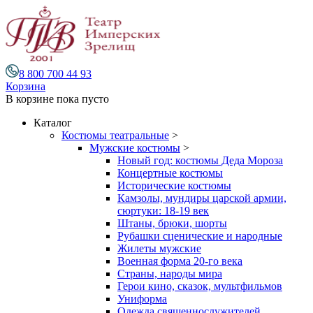
8 800 700 44 93
Корзина
В корзине
пока пусто
Каталог
Костюмы театральные
>
Мужские костюмы
>
Новый год: костюмы Деда Мороза
Концертные костюмы
Исторические костюмы
Камзолы, мундиры царской армии,
сюртуки: 18-19 век
Штаны, брюки, шорты
Рубашки сценические и народные
Жилеты мужские
Военная форма 20-го века
Страны, народы мира
Герои кино, сказок, мультфильмов
Униформа
Одежда священнослужителей