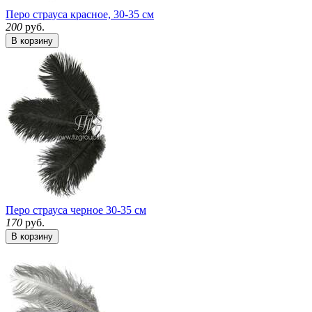
Перо страуса красное, 30-35 см
200
руб.
В корзину
Перо страуса черное 30-35 см
170
руб.
В корзину