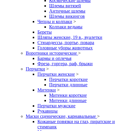
Космические шлемы
Шлемы витязей
Античные шлемы
Шлемы викингов
Чепцы и колпаки
>
Колпаки ведьмы
Береты
Шляпы женские, 19 в., вуалетки
Стюардессы, портье, повара
Головные уборы животных
Воротники исторические
>
Бармы и оплечья
Фреза, горгера, раф, брыжи
Перчатки
>
Перчатки женские
>
Перчатки короткие
Перчатки длинные
Митенки
>
Митенки короткие
Митенки длинные
Перчатки мужские
Рукавицы
Маски сценические, карнавальные
>
Кожаные повязки на глаз, пиратские и
стимпанк