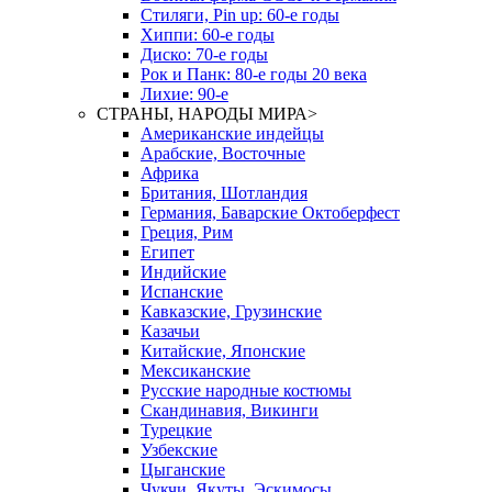
Стиляги, Pin up: 60-е годы
Хиппи: 60-е годы
Диско: 70-е годы
Рок и Панк: 80-е годы 20 века
Лихие: 90-е
СТРАНЫ, НАРОДЫ МИРА
>
Американские индейцы
Арабские, Восточные
Африка
Британия, Шотландия
Германия, Баварские Октоберфест
Греция, Рим
Египет
Индийские
Испанские
Кавказские, Грузинские
Казачьи
Китайские, Японские
Мексиканские
Русские народные костюмы
Скандинавия, Викинги
Турецкие
Узбекские
Цыганские
Чукчи, Якуты, Эскимосы