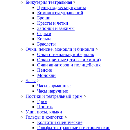
Бижутерия театральная
>
Цепи, подвески, кулоны
Комплекты украшений
Броши
Кресты и четки
Запонки и зажимы
Серьги
Кольца
Браслеты
Очки, пенсне, монокли и бинокли
>
Очки стимпанки, киберпанк
Очки цветные (стиляг и хиппи)
Очки авиаторов и полицейских
Пенсне
Монокли
Часы
>
Часы карманные
Часы наручные
Постиж и театральный грим
>
Грим
Постиж
Уши, носы, клыки
Гольфы и колготки
>
Колготки сценические
Гольфы театральные и исторические