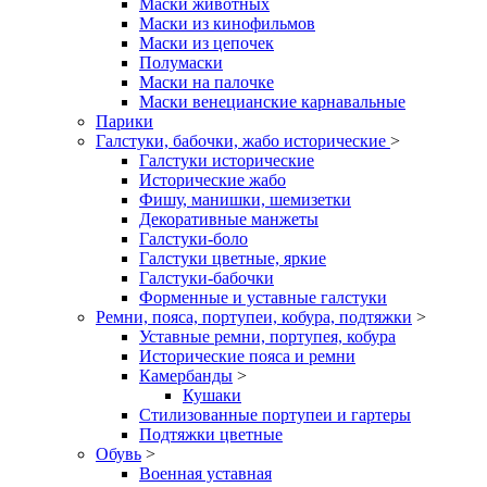
Маски животных
Маски из кинофильмов
Маски из цепочек
Полумаски
Маски на палочке
Маски венецианские карнавальные
Парики
Галстуки, бабочки, жабо исторические
>
Галстуки исторические
Исторические жабо
Фишу, манишки, шемизетки
Декоративные манжеты
Галстуки-боло
Галстуки цветные, яркие
Галстуки-бабочки
Форменные и уставные галстуки
Ремни, пояса, портупеи, кобура, подтяжки
>
Уставные ремни, портупея, кобура
Исторические пояса и ремни
Камербанды
>
Кушаки
Стилизованные портупеи и гартеры
Подтяжки цветные
Обувь
>
Военная уставная