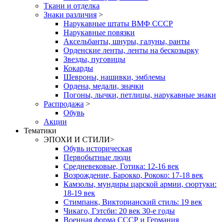
Ткани и отделка
Знаки различия
>
Нарукавные штаты ВМФ СССР
Нарукавные повязки
Аксельбанты, шнуры, галуны, ранты
Орденские ленты, ленты на бескозырку
Звезды, пуговицы
Кокарды
Шевроны, нашивки, эмблемы
Ордена, медали, значки
Погоны, лычки, петлицы, нарукавные знаки
Распродажа
>
Обувь
Акции
Тематики
ЭПОХИ И СТИЛИ
>
Обувь историческая
Первобытные люди
Средневековые, Готика: 12-16 век
Возрождение, Барокко, Рококо: 17-18 век
Камзолы, мундиры царской армии, сюртуки:
18-19 век
Стимпанк, Викторианский стиль: 19 век
Чикаго, Гэтсби: 20 век 30-е годы
Военная форма СССР и Германия