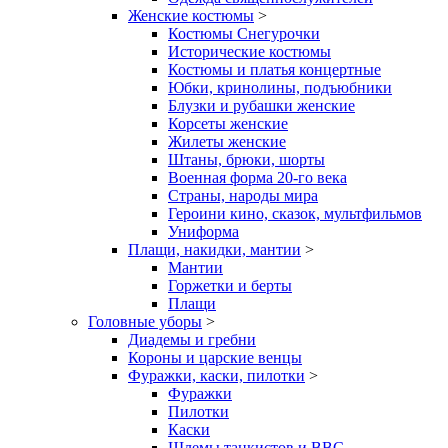
Женские костюмы
>
Костюмы Снегурочки
Исторические костюмы
Костюмы и платья концертные
Юбки, кринолины, подъюбники
Блузки и рубашки женские
Корсеты женские
Жилеты женские
Штаны, брюки, шорты
Военная форма 20-го века
Страны, народы мира
Героини кино, сказок, мультфильмов
Униформа
Плащи, накидки, мантии
>
Мантии
Горжетки и берты
Плащи
Головные уборы
>
Диадемы и гребни
Короны и царские венцы
Фуражки, каски, пилотки
>
Фуражки
Пилотки
Каски
Шлемы танкистов и ВВС