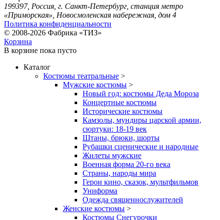
199397, Россия, г. Санкт-Петербург, станция метро
«Приморская», Новосмоленская набережная, дом 4
Политика конфиденциальности
© 2008-2026 Фабрика «ТИЗ»
Корзина
В корзине
пока пусто
Каталог
Костюмы театральные
>
Мужские костюмы
>
Новый год: костюмы Деда Мороза
Концертные костюмы
Исторические костюмы
Камзолы, мундиры царской армии,
сюртуки: 18-19 век
Штаны, брюки, шорты
Рубашки сценические и народные
Жилеты мужские
Военная форма 20-го века
Страны, народы мира
Герои кино, сказок, мультфильмов
Униформа
Одежда священнослужителей
Женские костюмы
>
Костюмы Снегурочки