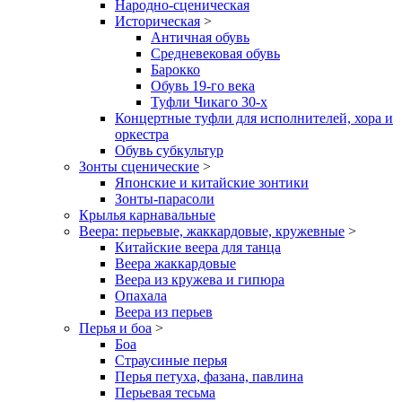
Народно-сценическая
Историческая
>
Античная обувь
Средневековая обувь
Барокко
Обувь 19-го века
Туфли Чикаго 30-х
Концертные туфли для исполнителей, хора и
оркестра
Обувь субкультур
Зонты сценические
>
Японские и китайские зонтики
Зонты-парасоли
Крылья карнавальные
Веера: перьевые, жаккардовые, кружевные
>
Китайские веера для танца
Веера жаккардовые
Веера из кружева и гипюра
Опахала
Веера из перьев
Перья и боа
>
Боа
Страусиные перья
Перья петуха, фазана, павлина
Перьевая тесьма