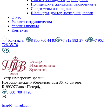
Полицейские, жандармы, заключенные
Спортсмены и гонщики
Швейцары, доктор, пожарный, повар
О нас
Условия сотрудничества
Условия проката
Контакты
Контакты
8 800 700 44 93
+7 812 982-27-72
+7 962
726-35-74
Театр Имперских Зрелищ
Новосмоленская набережная, дом 36, к5, литера
Б
199397
Санкт-Петербург
8 800 700 44 93
tizspb@gmail.com