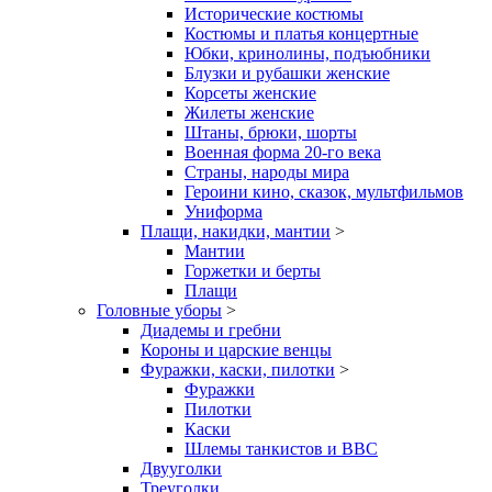
Исторические костюмы
Костюмы и платья концертные
Юбки, кринолины, подъюбники
Блузки и рубашки женские
Корсеты женские
Жилеты женские
Штаны, брюки, шорты
Военная форма 20-го века
Страны, народы мира
Героини кино, сказок, мультфильмов
Униформа
Плащи, накидки, мантии
>
Мантии
Горжетки и берты
Плащи
Головные уборы
>
Диадемы и гребни
Короны и царские венцы
Фуражки, каски, пилотки
>
Фуражки
Пилотки
Каски
Шлемы танкистов и ВВС
Двууголки
Треуголки