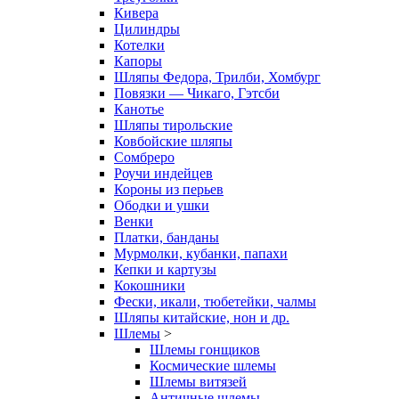
Кивера
Цилиндры
Котелки
Капоры
Шляпы Федора, Трилби, Хомбург
Повязки — Чикаго, Гэтсби
Канотье
Шляпы тирольские
Ковбойские шляпы
Сомбреро
Роучи индейцев
Короны из перьев
Ободки и ушки
Венки
Платки, банданы
Мурмолки, кубанки, папахи
Кепки и картузы
Кокошники
Фески, икали, тюбетейки, чалмы
Шляпы китайские, нон и др.
Шлемы
>
Шлемы гонщиков
Космические шлемы
Шлемы витязей
Античные шлемы