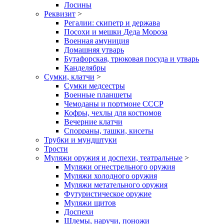
Лосины
Реквизит
>
Регалии: скипетр и держава
Посохи и мешки Деда Мороза
Военная амуниция
Домашняя утварь
Бутафорская, трюковая посуда и утварь
Канделябры
Сумки, клатчи
>
Сумки медсестры
Военные планшеты
Чемоданы и портмоне СССР
Кофры, чехлы для костюмов
Вечерние клатчи
Спорраны, ташки, кисеты
Трубки и мундштуки
Трости
Муляжи оружия и доспехи, театральные
>
Муляжи огнестрельного оружия
Муляжи холодного оружия
Муляжи метательного оружия
Футуристическое оружие
Муляжи щитов
Доспехи
Шлемы, наручи, поножи