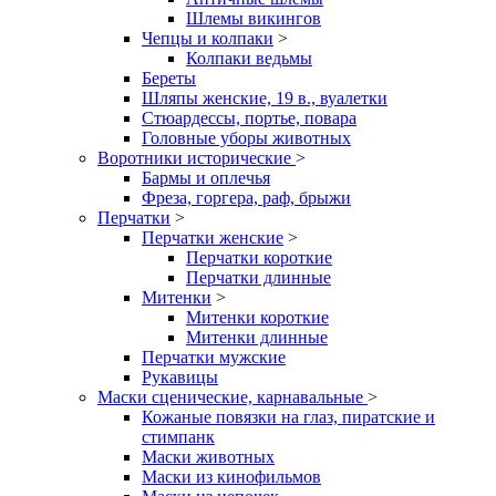
Шлемы викингов
Чепцы и колпаки
>
Колпаки ведьмы
Береты
Шляпы женские, 19 в., вуалетки
Стюардессы, портье, повара
Головные уборы животных
Воротники исторические
>
Бармы и оплечья
Фреза, горгера, раф, брыжи
Перчатки
>
Перчатки женские
>
Перчатки короткие
Перчатки длинные
Митенки
>
Митенки короткие
Митенки длинные
Перчатки мужские
Рукавицы
Маски сценические, карнавальные
>
Кожаные повязки на глаз, пиратские и
стимпанк
Маски животных
Маски из кинофильмов