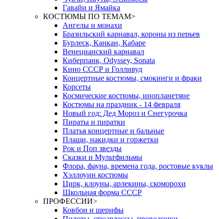
Гавайи и Ямайка
КОСТЮМЫ ПО ТЕМАМ
>
Ангелы и монахи
Бразильский карнавал, короны из перьев
Бурлеск, Канкан, Кабаре
Венецианский карнавал
Киберпанк, Odyssey, Sonata
Кино СССР и Голливуд
Концертные костюмы, смокинги и фраки
Корсеты
Космические костюмы, инопланетяне
Костюмы на праздник - 14 февраля
Новый год: Дед Мороз и Снегурочка
Пираты и пиратки
Платья концертные и бальные
Плащи, накидки и горжетки
Рок и Поп звезды
Сказки и Мультфильмы
Флора, фауна, времена года, ростовые куклы
Хэллоуин костюмы
Цирк, клоуны, арлекины, скоморохи
Школьная форма СССР
ПРОФЕССИИ
>
Ковбои и шерифы
Пилоты, стюардессы, проводники