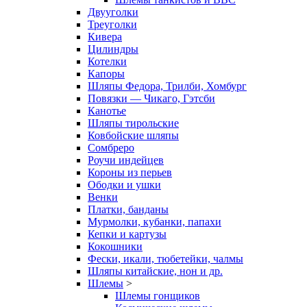
Двууголки
Треуголки
Кивера
Цилиндры
Котелки
Капоры
Шляпы Федора, Трилби, Хомбург
Повязки — Чикаго, Гэтсби
Канотье
Шляпы тирольские
Ковбойские шляпы
Сомбреро
Роучи индейцев
Короны из перьев
Ободки и ушки
Венки
Платки, банданы
Мурмолки, кубанки, папахи
Кепки и картузы
Кокошники
Фески, икали, тюбетейки, чалмы
Шляпы китайские, нон и др.
Шлемы
>
Шлемы гонщиков