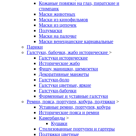
Кожаные повязки на глаз, пиратские и
стимпанк
Маски животных
Маски из кинофильмов
Маски из цепочек
Полумаски
Маски на палочке
Маски венецианские карнавальные
Парики
Галстуки, бабочки, жабо исторические
>
Галстуки исторические
Исторические жабо
Фишу, манишки, шемизетки
Декоративные манжеты
Галстуки-боло
Галстуки цветные, яркие
Галстуки-бабочки
Форменные и уставные галстуки
Ремни, пояса, портупеи, кобура, подтяжки
>
Уставные ремни, портупея, кобура
Исторические пояса и ремни
Камербанды
>
Кушаки
Стилизованные портупеи и гартеры
Подтяжки цветные