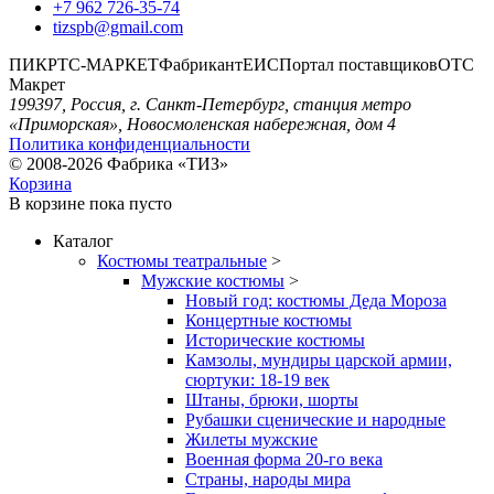
+7 962 726-35-74
tizspb@gmail.com
ПИК
РТС-МАРКЕТ
Фабрикант
ЕИС
Портал поставщиков
ОТС
Макрет
199397, Россия, г. Санкт-Петербург, станция метро
«Приморская», Новосмоленская набережная, дом 4
Политика конфиденциальности
© 2008-2026 Фабрика «ТИЗ»
Корзина
В корзине
пока пусто
Каталог
Костюмы театральные
>
Мужские костюмы
>
Новый год: костюмы Деда Мороза
Концертные костюмы
Исторические костюмы
Камзолы, мундиры царской армии,
сюртуки: 18-19 век
Штаны, брюки, шорты
Рубашки сценические и народные
Жилеты мужские
Военная форма 20-го века
Страны, народы мира