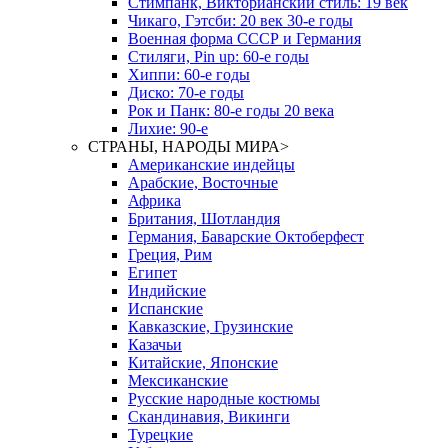
Стимпанк, Викторианский стиль: 19 век
Чикаго, Гэтсби: 20 век 30-е годы
Военная форма СССР и Германия
Стиляги, Pin up: 60-е годы
Хиппи: 60-е годы
Диско: 70-е годы
Рок и Панк: 80-е годы 20 века
Лихие: 90-е
СТРАНЫ, НАРОДЫ МИРА
>
Американские индейцы
Арабские, Восточные
Африка
Британия, Шотландия
Германия, Баварские Октоберфест
Греция, Рим
Египет
Индийские
Испанские
Кавказские, Грузинские
Казачьи
Китайские, Японские
Мексиканские
Русские народные костюмы
Скандинавия, Викинги
Турецкие