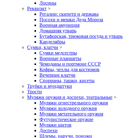
Лосины
Реквизит
>
Регалии: скипетр и держава
Посохи и мешки Деда Мороза
Военная амуниция
Домашняя утварь
Бутафорская, трюковая посуда и утварь
Канделябры
Сумки, клатчи
>
Сумки медсестры
Военные планшеты
Чемоданы и портмоне СССР
Кофры, чехлы для костюмов
Вечерние клатчи
Спорраны, ташки, кисеты
Трубки и мундштуки
Трости
Муляжи оружия и доспехи, театральные
>
Муляжи огнестрельного оружия
Муляжи холодного оружия
Муляжи метательного оружия
Футуристическое оружие
Муляжи щитов
Доспехи
Шлемы, наручи, поножи