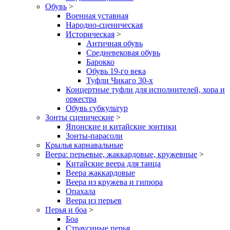
Обувь
>
Военная уставная
Народно-сценическая
Историческая
>
Античная обувь
Средневековая обувь
Барокко
Обувь 19-го века
Туфли Чикаго 30-х
Концертные туфли для исполнителей, хора и
оркестра
Обувь субкультур
Зонты сценические
>
Японские и китайские зонтики
Зонты-парасоли
Крылья карнавальные
Веера: перьевые, жаккардовые, кружевные
>
Китайские веера для танца
Веера жаккардовые
Веера из кружева и гипюра
Опахала
Веера из перьев
Перья и боа
>
Боа
Страусиные перья