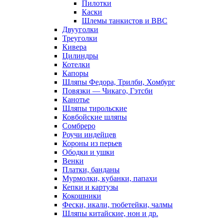
Пилотки
Каски
Шлемы танкистов и ВВС
Двууголки
Треуголки
Кивера
Цилиндры
Котелки
Капоры
Шляпы Федора, Трилби, Хомбург
Повязки — Чикаго, Гэтсби
Канотье
Шляпы тирольские
Ковбойские шляпы
Сомбреро
Роучи индейцев
Короны из перьев
Ободки и ушки
Венки
Платки, банданы
Мурмолки, кубанки, папахи
Кепки и картузы
Кокошники
Фески, икали, тюбетейки, чалмы
Шляпы китайские, нон и др.