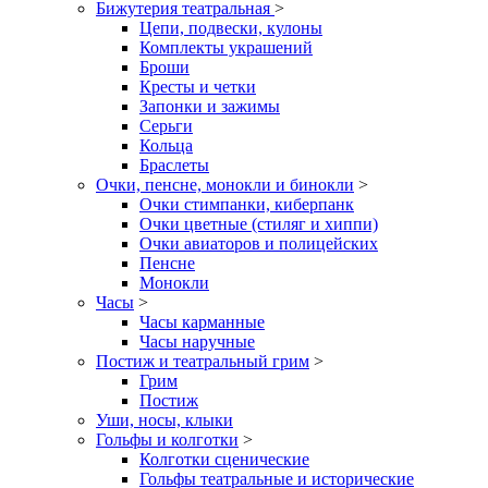
Бижутерия театральная
>
Цепи, подвески, кулоны
Комплекты украшений
Броши
Кресты и четки
Запонки и зажимы
Серьги
Кольца
Браслеты
Очки, пенсне, монокли и бинокли
>
Очки стимпанки, киберпанк
Очки цветные (стиляг и хиппи)
Очки авиаторов и полицейских
Пенсне
Монокли
Часы
>
Часы карманные
Часы наручные
Постиж и театральный грим
>
Грим
Постиж
Уши, носы, клыки
Гольфы и колготки
>
Колготки сценические
Гольфы театральные и исторические