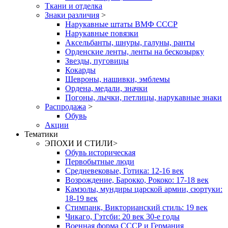
Ткани и отделка
Знаки различия
>
Нарукавные штаты ВМФ СССР
Нарукавные повязки
Аксельбанты, шнуры, галуны, ранты
Орденские ленты, ленты на бескозырку
Звезды, пуговицы
Кокарды
Шевроны, нашивки, эмблемы
Ордена, медали, значки
Погоны, лычки, петлицы, нарукавные знаки
Распродажа
>
Обувь
Акции
Тематики
ЭПОХИ И СТИЛИ
>
Обувь историческая
Первобытные люди
Средневековые, Готика: 12-16 век
Возрождение, Барокко, Рококо: 17-18 век
Камзолы, мундиры царской армии, сюртуки:
18-19 век
Стимпанк, Викторианский стиль: 19 век
Чикаго, Гэтсби: 20 век 30-е годы
Военная форма СССР и Германия