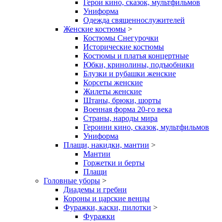
Герои кино, сказок, мультфильмов
Униформа
Одежда священнослужителей
Женские костюмы
>
Костюмы Снегурочки
Исторические костюмы
Костюмы и платья концертные
Юбки, кринолины, подъюбники
Блузки и рубашки женские
Корсеты женские
Жилеты женские
Штаны, брюки, шорты
Военная форма 20-го века
Страны, народы мира
Героини кино, сказок, мультфильмов
Униформа
Плащи, накидки, мантии
>
Мантии
Горжетки и берты
Плащи
Головные уборы
>
Диадемы и гребни
Короны и царские венцы
Фуражки, каски, пилотки
>
Фуражки