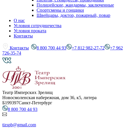
Полицейские, жандармы, заключенные
Спортсмены и гонщики
Швейцары, доктор, пожарный, повар
О нас
Условия сотрудничества
Условия проката
Контакты
Контакты
8 800 700 44 93
+7 812 982-27-72
+7 962
726-35-74
Театр Имперских Зрелищ
Новосмоленская набережная, дом 36, к5, литера
Б
199397
Санкт-Петербург
8 800 700 44 93
tizspb@gmail.com