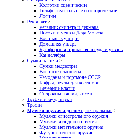
Колготки сценические
Гольфы театральные и исторические
Лосины
Реквизит
>
Регалии: скипетр и держава
Посохи и мешки Деда Мороза
Военная амуниция
Домашняя утварь
Бутафорская, трюковая посуда и утварь
Канделябры
Сумки, клатчи
>
Сумки медсестры
Военные планшеты
Чемоданы и портмоне СССР
Кофры, чехлы для костюмов
Вечерние клатчи
Спорраны, ташки, кисеты
Трубки и мундштуки
Трости
Муляжи оружия и доспехи, театральные
>
Муляжи огнестрельного оружия
Муляжи холодного оружия
Муляжи метательного оружия
Футуристическое оружие