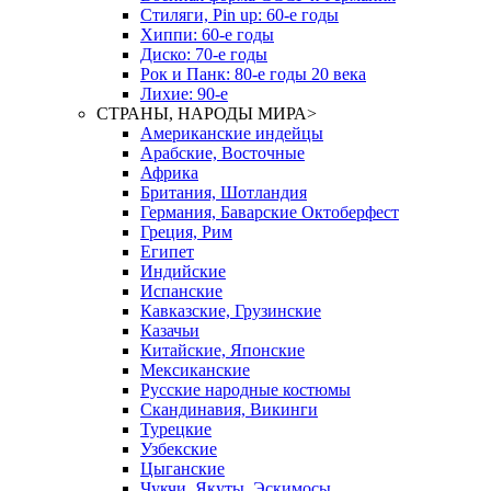
Стиляги, Pin up: 60-е годы
Хиппи: 60-е годы
Диско: 70-е годы
Рок и Панк: 80-е годы 20 века
Лихие: 90-е
СТРАНЫ, НАРОДЫ МИРА
>
Американские индейцы
Арабские, Восточные
Африка
Британия, Шотландия
Германия, Баварские Октоберфест
Греция, Рим
Египет
Индийские
Испанские
Кавказские, Грузинские
Казачьи
Китайские, Японские
Мексиканские
Русские народные костюмы
Скандинавия, Викинги
Турецкие
Узбекские
Цыганские
Чукчи, Якуты, Эскимосы