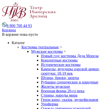
8 800 700 44 93
Корзина
В корзине
пока пусто
Каталог
Костюмы театральные
>
Мужские костюмы
>
Новый год: костюмы Деда Мороза
Концертные костюмы
Исторические костюмы
Камзолы, мундиры царской армии,
сюртуки: 18-19 век
Штаны, брюки, шорты
Рубашки сценические и народные
Жилеты мужские
Военная форма 20-го века
Страны, народы мира
Герои кино, сказок, мультфильмов
Униформа
Одежда священнослужителей