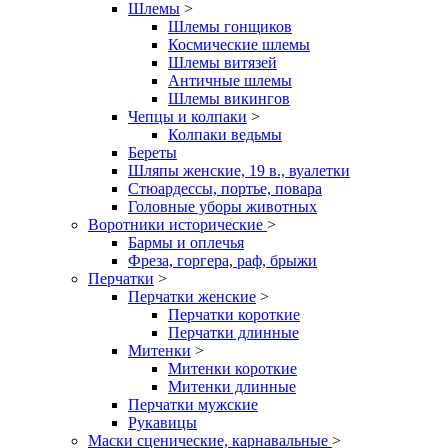
Шлемы
>
Шлемы гонщиков
Космические шлемы
Шлемы витязей
Античные шлемы
Шлемы викингов
Чепцы и колпаки
>
Колпаки ведьмы
Береты
Шляпы женские, 19 в., вуалетки
Стюардессы, портье, повара
Головные уборы животных
Воротники исторические
>
Бармы и оплечья
Фреза, горгера, раф, брыжи
Перчатки
>
Перчатки женские
>
Перчатки короткие
Перчатки длинные
Митенки
>
Митенки короткие
Митенки длинные
Перчатки мужские
Рукавицы
Маски сценические, карнавальные
>