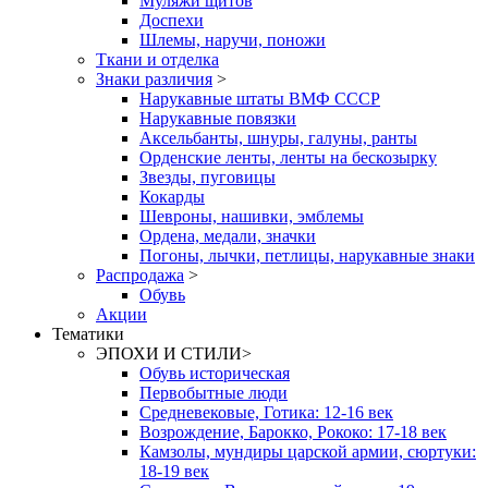
Муляжи щитов
Доспехи
Шлемы, наручи, поножи
Ткани и отделка
Знаки различия
>
Нарукавные штаты ВМФ СССР
Нарукавные повязки
Аксельбанты, шнуры, галуны, ранты
Орденские ленты, ленты на бескозырку
Звезды, пуговицы
Кокарды
Шевроны, нашивки, эмблемы
Ордена, медали, значки
Погоны, лычки, петлицы, нарукавные знаки
Распродажа
>
Обувь
Акции
Тематики
ЭПОХИ И СТИЛИ
>
Обувь историческая
Первобытные люди
Средневековые, Готика: 12-16 век
Возрождение, Барокко, Рококо: 17-18 век
Камзолы, мундиры царской армии, сюртуки:
18-19 век