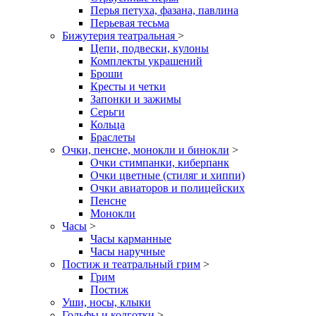
Перья петуха, фазана, павлина
Перьевая тесьма
Бижутерия театральная
>
Цепи, подвески, кулоны
Комплекты украшений
Броши
Кресты и четки
Запонки и зажимы
Серьги
Кольца
Браслеты
Очки, пенсне, монокли и бинокли
>
Очки стимпанки, киберпанк
Очки цветные (стиляг и хиппи)
Очки авиаторов и полицейских
Пенсне
Монокли
Часы
>
Часы карманные
Часы наручные
Постиж и театральный грим
>
Грим
Постиж
Уши, носы, клыки
Гольфы и колготки
>