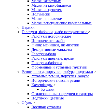
Маски животных
Маски из кинофильмов
Маски из цепочек
Полумаски
Маски на палочке
Маски венецианские карнавальные
Парики
Галстуки, бабочки, жабо исторические
>
Галстуки исторические
Исторические жабо
Фишу, манишки, шемизетки
Декоративные манжеты
Галстуки-боло
Галстуки цветные, яркие
Галстуки-бабочки
Форменные и уставные галстуки
Ремни, пояса, портупеи, кобура, подтяжки
>
Уставные ремни, портупея, кобура
Исторические пояса и ремни
Камербанды
>
Кушаки
Стилизованные портупеи и гартеры
Подтяжки цветные
Обувь
>
Военная уставная