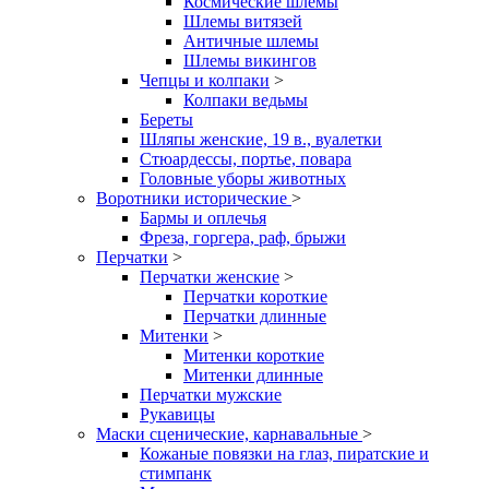
Космические шлемы
Шлемы витязей
Античные шлемы
Шлемы викингов
Чепцы и колпаки
>
Колпаки ведьмы
Береты
Шляпы женские, 19 в., вуалетки
Стюардессы, портье, повара
Головные уборы животных
Воротники исторические
>
Бармы и оплечья
Фреза, горгера, раф, брыжи
Перчатки
>
Перчатки женские
>
Перчатки короткие
Перчатки длинные
Митенки
>
Митенки короткие
Митенки длинные
Перчатки мужские
Рукавицы
Маски сценические, карнавальные
>
Кожаные повязки на глаз, пиратские и
стимпанк