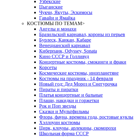
Узбекские
Цыганские
Чукчи, Якуты, Эскимосы
Гавайи и Ямайка
КОСТЮМЫ ПО ТЕМАМ
>
Ангелы и монахи
Бразильский карнавал, короны из перьев
Бурлеск, Канкан, Кабаре
Венецианский карнавал
Киберпанк, Odyssey, Sonata
Кино СССР и Голливуд
Концертные костюмы, смокинги и фраки
Корсеты
Космические костюмы, инопланетяне
Костюмы на праздник - 14 февраля
Новый год: Дед Мороз и Снегурочка
Пираты и пиратки
Платья концертные и бальные
Плащи, накидки и горжетки
Рок и Поп звезды
Сказки и Мультфильмы
Флора, фауна, времена года, ростовые куклы
Хэллоуин костюмы
Цирк, клоуны, арлекины, скоморохи
Школьная форма СССР