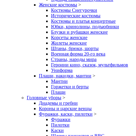
Женские костюмы
>
Костюмы Снегурочки
Исторические костюмы
Костюмы и платья концертные
Юбки, кринолины, подъюбники
Блузки и рубашки женские
Корсеты женские
Жилеты женские
Штаны, брюки, шорты
Военная форма 20-го века
Страны, народы мира
Героини кино, сказок, мультфильмов
Униформа
Плащи, накидки, мантии
>
Мантии
Горжетки и берты
Плащи
Головные уборы
>
Диадемы и гребни
Короны и царские венцы
Фуражки, каски, пилотки
>
Фуражки
Пилотки
Каски
Шлемы танкистов и ВВС