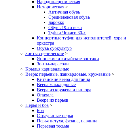
Народно-сценическая
Историческая
>
Античная обувь
Средневековая обувь
Барокко
Обувь 19-го века
Туфли Чикаго 30-х
Концертные туфли для исполнителей, хора и
оркестра
Обувь субкультур
Зонты сценические
>
Японские и китайские зонтики
Зонты-парасоли
Крылья карнавальные
Веера: перьевые, жаккардовые, кружевные
>
Китайские веера для танца
Веера жаккардовые
Веера из кружева и гипюра
Опахала
Веера из перьев
Перья и боа
>
Боа
Страусиные перья
Перья петуха, фазана, павлина
Перьевая тесьма