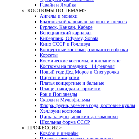
Гавайи и Ямайка
КОСТЮМЫ ПО ТЕМАМ
>
Ангелы и монахи
Бразильский карнавал, короны из перьев
Бурлеск, Канкан, Кабаре
Венецианский карнавал
Киберпанк, Odyssey, Sonata
Кино СССР и Голливуд
Концертные костюмы, смокинги и фраки
Корсеты
Космические костюмы, инопланетяне
Костюмы на праздник - 14 февраля
Новый год: Дед Мороз и Снегурочка
Пираты и пиратки
Платья концертные и бальные
Плащи, накидки и горжетки
Рок и Поп звезды
Сказки и Мультфильмы
Флора, фауна, времена года, ростовые куклы
Хэллоуин костюмы
Цирк, клоуны, арлекины, скоморохи
Школьная форма СССР
ПРОФЕССИИ
>
Ковбои и шерифы
Пилоты, стюардессы, проводники