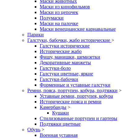
Маски животных
Маски из кинофильмов
Маски из цепочек
Полумаски
Маски на палочке
Маски венецианские карнавальные
Парики
Галстуки, бабочки, жабо исторические
>
Галстуки исторические
Исторические жабо
Фишу, манишки, шемизетки
Декоративные манжеты
Галстуки-боло
Галстуки цветные, яркие
Галстуки-бабочки
Форменные и уставные галстуки
Ремни, пояса, портупеи, кобура, подтяжки
>
Уставные ремни, портупея, кобура
Исторические пояса и ремни
Камербанды
>
Кушаки
Стилизованные портупеи и гартеры
Подтяжки цветные
Обувь
>
Военная уставная