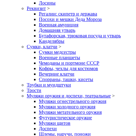
Лосины
Реквизит
>
Регалии: скипетр и держава
Посохи и мешки Деда Мороза
Военная амуниция
Домашняя утварь
Бутафорская, трюковая посуда и утварь
Канделябры
Сумки, клатчи
>
Сумки медсестры
Военные планшеты
Чемоданы и портмоне СССР
Кофры, чехлы для костюмов
Вечерние клатчи
Спорраны, ташки, кисеты
Трубки и мундштуки
Трости
Муляжи оружия и доспехи, театральные
>
Муляжи огнестрельного оружия
Муляжи холодного оружия
Муляжи метательного оружия
Футуристическое оружие
Муляжи щитов
Доспехи
Шлемы, наручи, поножи