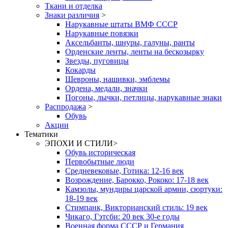
Ткани и отделка
Знаки различия
>
Нарукавные штаты ВМФ СССР
Нарукавные повязки
Аксельбанты, шнуры, галуны, ранты
Орденские ленты, ленты на бескозырку
Звезды, пуговицы
Кокарды
Шевроны, нашивки, эмблемы
Ордена, медали, значки
Погоны, лычки, петлицы, нарукавные знаки
Распродажа
>
Обувь
Акции
Тематики
ЭПОХИ И СТИЛИ
>
Обувь историческая
Первобытные люди
Средневековые, Готика: 12-16 век
Возрождение, Барокко, Рококо: 17-18 век
Камзолы, мундиры царской армии, сюртуки:
18-19 век
Стимпанк, Викторианский стиль: 19 век
Чикаго, Гэтсби: 20 век 30-е годы
Военная форма СССР и Германия