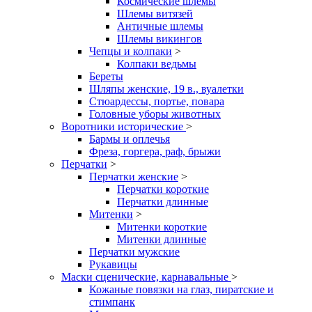
Космические шлемы
Шлемы витязей
Античные шлемы
Шлемы викингов
Чепцы и колпаки
>
Колпаки ведьмы
Береты
Шляпы женские, 19 в., вуалетки
Стюардессы, портье, повара
Головные уборы животных
Воротники исторические
>
Бармы и оплечья
Фреза, горгера, раф, брыжи
Перчатки
>
Перчатки женские
>
Перчатки короткие
Перчатки длинные
Митенки
>
Митенки короткие
Митенки длинные
Перчатки мужские
Рукавицы
Маски сценические, карнавальные
>
Кожаные повязки на глаз, пиратские и
стимпанк