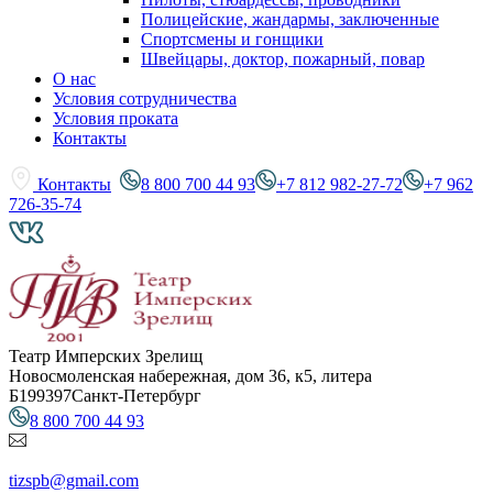
Полицейские, жандармы, заключенные
Спортсмены и гонщики
Швейцары, доктор, пожарный, повар
О нас
Условия сотрудничества
Условия проката
Контакты
Контакты
8 800 700 44 93
+7 812 982-27-72
+7 962
726-35-74
Театр Имперских Зрелищ
Новосмоленская набережная, дом 36, к5, литера
Б
199397
Санкт-Петербург
8 800 700 44 93
tizspb@gmail.com