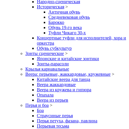
Народно-сценическая
Историческая
>
Античная обувь
Средневековая обувь
Барокко
Обувь 19-го века
Туфли Чикаго 30-х
Концертные туфли для исполнителей, хора и
оркестра
Обувь субкультур
Зонты сценические
>
Японские и китайские зонтики
Зонты-парасоли
Крылья карнавальные
Веера: перьевые, жаккардовые, кружевные
>
Китайские веера для танца
Веера жаккардовые
Веера из кружева и гипюра
Опахала
Веера из перьев
Перья и боа
>
Боа
Страусиные перья
Перья петуха, фазана, павлина
Перьевая тесьма