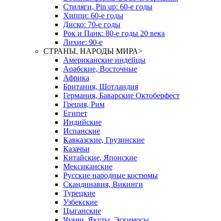
Стиляги, Pin up: 60-е годы
Хиппи: 60-е годы
Диско: 70-е годы
Рок и Панк: 80-е годы 20 века
Лихие: 90-е
СТРАНЫ, НАРОДЫ МИРА
>
Американские индейцы
Арабские, Восточные
Африка
Британия, Шотландия
Германия, Баварские Октоберфест
Греция, Рим
Египет
Индийские
Испанские
Кавказские, Грузинские
Казачьи
Китайские, Японские
Мексиканские
Русские народные костюмы
Скандинавия, Викинги
Турецкие
Узбекские
Цыганские
Чукчи, Якуты, Эскимосы