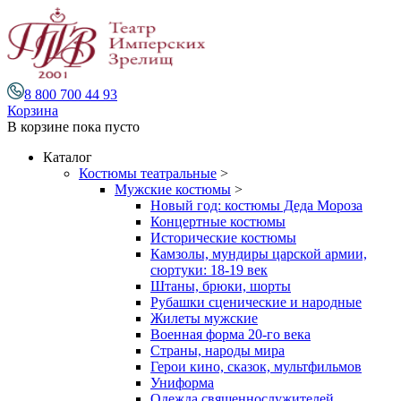
8 800 700 44 93
Корзина
В корзине
пока пусто
Каталог
Костюмы театральные
>
Мужские костюмы
>
Новый год: костюмы Деда Мороза
Концертные костюмы
Исторические костюмы
Камзолы, мундиры царской армии,
сюртуки: 18-19 век
Штаны, брюки, шорты
Рубашки сценические и народные
Жилеты мужские
Военная форма 20-го века
Страны, народы мира
Герои кино, сказок, мультфильмов
Униформа
Одежда священнослужителей