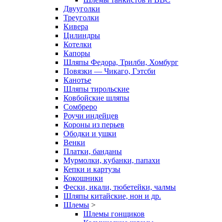
Двууголки
Треуголки
Кивера
Цилиндры
Котелки
Капоры
Шляпы Федора, Трилби, Хомбург
Повязки — Чикаго, Гэтсби
Канотье
Шляпы тирольские
Ковбойские шляпы
Сомбреро
Роучи индейцев
Короны из перьев
Ободки и ушки
Венки
Платки, банданы
Мурмолки, кубанки, папахи
Кепки и картузы
Кокошники
Фески, икали, тюбетейки, чалмы
Шляпы китайские, нон и др.
Шлемы
>
Шлемы гонщиков