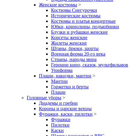
Женские костюмы
>
Костюмы Снегурочки
Исторические костюмы
Костюмы и платья концертные
Юбки, кринолины, подъюбники
Блузки и рубашки женские
Корсеты женские
Жилеты женские
Штаны, брюки, шорты
Военная форма 20-го века
Страны, народы мира
Героини кино, сказок, мультфильмов
Униформа
Плащи, накидки, мантии
>
Мантии
Горжетки и берты
Плащи
Головные уборы
>
Диадемы и гребни
Короны и царские венцы
Фуражки, каски, пилотки
>
Фуражки
Пилотки
Каски
Шлемы танкистов и ВВС