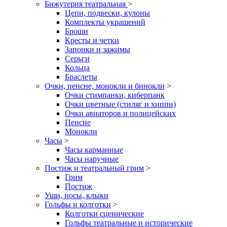
Бижутерия театральная
>
Цепи, подвески, кулоны
Комплекты украшений
Броши
Кресты и четки
Запонки и зажимы
Серьги
Кольца
Браслеты
Очки, пенсне, монокли и бинокли
>
Очки стимпанки, киберпанк
Очки цветные (стиляг и хиппи)
Очки авиаторов и полицейских
Пенсне
Монокли
Часы
>
Часы карманные
Часы наручные
Постиж и театральный грим
>
Грим
Постиж
Уши, носы, клыки
Гольфы и колготки
>
Колготки сценические
Гольфы театральные и исторические