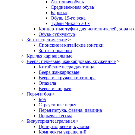
Античная обувь
Средневековая обувь
Барокко
Обувь 19-го века
Туфли Чикаго 30-х
Концертные туфли для исполнителей, хора и 
Обувь субкультур
Зонты сценические
>
Японские и китайские зонтики
Зонты-парасоли
Крылья карнавальные
Веера: перьевые, жаккардовые, кружевные
>
Китайские веера для танца
Веера жаккардовые
Веера из кружева и гипюра
Опахала
Веера из перьев
Перья и боа
>
Боа
Страусиные перья
Перья петуха, фазана, павлина
Перьевая тесьма
Бижутерия театральная
>
Цепи, подвески, кулоны
Комплекты украшений