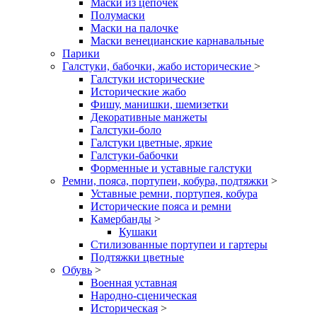
Маски из цепочек
Полумаски
Маски на палочке
Маски венецианские карнавальные
Парики
Галстуки, бабочки, жабо исторические
>
Галстуки исторические
Исторические жабо
Фишу, манишки, шемизетки
Декоративные манжеты
Галстуки-боло
Галстуки цветные, яркие
Галстуки-бабочки
Форменные и уставные галстуки
Ремни, пояса, портупеи, кобура, подтяжки
>
Уставные ремни, портупея, кобура
Исторические пояса и ремни
Камербанды
>
Кушаки
Стилизованные портупеи и гартеры
Подтяжки цветные
Обувь
>
Военная уставная
Народно-сценическая
Историческая
>