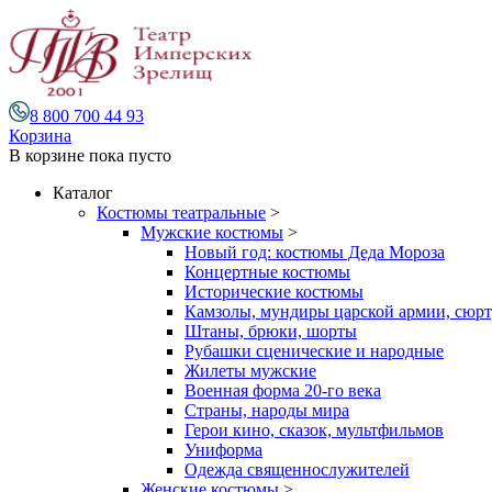
8 800 700 44 93
Корзина
В корзине
пока пусто
Каталог
Костюмы театральные
>
Мужские костюмы
>
Новый год: костюмы Деда Мороза
Концертные костюмы
Исторические костюмы
Камзолы, мундиры царской армии, сюрту
Штаны, брюки, шорты
Рубашки сценические и народные
Жилеты мужские
Военная форма 20-го века
Страны, народы мира
Герои кино, сказок, мультфильмов
Униформа
Одежда священнослужителей
Женские костюмы
>