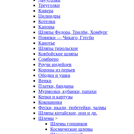
Треуголки
Кивера
Цилиндры
Котелки
Капоры
Шляпы Федора, Трилби, Хомбург
Повязки — Чикаго, Гэтсби
Канотье
Шляпы тирольские
Ковбойские шляпы
Сомбреро
Роучи индейцев
Короны из перьев
Ободки и ушки
Венки
Платки, банданы
Мурмолки, кубанки, папахи
Кепки и картузы
Кокошники
Фески, икали, тюбетейки, чалмы
Шляпы китайские, нон и др.
Шлемы
>
Шлемы гонщиков
Космические шлемы