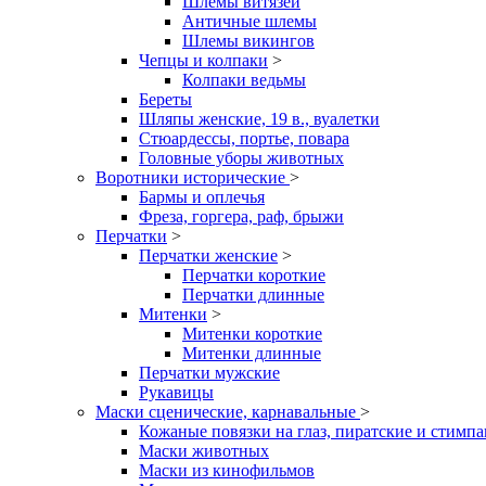
Шлемы витязей
Античные шлемы
Шлемы викингов
Чепцы и колпаки
>
Колпаки ведьмы
Береты
Шляпы женские, 19 в., вуалетки
Стюардессы, портье, повара
Головные уборы животных
Воротники исторические
>
Бармы и оплечья
Фреза, горгера, раф, брыжи
Перчатки
>
Перчатки женские
>
Перчатки короткие
Перчатки длинные
Митенки
>
Митенки короткие
Митенки длинные
Перчатки мужские
Рукавицы
Маски сценические, карнавальные
>
Кожаные повязки на глаз, пиратские и стимп
Маски животных
Маски из кинофильмов