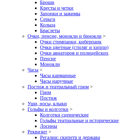
Броши
Кресты и четки
Запонки и зажимы
Серьги
Кольца
Браслеты
Очки, пенсне, монокли и бинокли
>
Очки стимпанки, киберпанк
Очки цветные (стиляг и хиппи)
Очки авиаторов и полицейских
Пенсне
Монокли
Часы
>
Часы карманные
Часы наручные
Постиж и театральный грим
>
Грим
Постиж
Уши, носы, клыки
Гольфы и колготки
>
Колготки сценические
Гольфы театральные и исторические
Лосины
Реквизит
>
Регалии: скипетр и держава