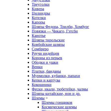
Треуголки
Кивера
Цилиндры
Котелки
Капоры
Шляпы Федора, Трилби, Хомбург
Повязки — Чикаго, Гэтсби
Канотье
Шляпы тирольские
Ковбойские шляпы
Сомбреро
Роучи индейцев
Короны из перьев
Ободки и ушки
Венки
Платки, банданы
Мурмолки, кубанки, папахи
Кепки и картузы
Кокошники
Фески, икали, тюбетейки, чалмы
Шляпы китайские, нон и др.
Шлемы
>
Шлемы гонщиков
Космические шлемы