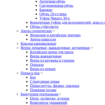
Античная обувь
Средневековая обувь
Барокко
Обувь 19-го века
Туфли Чикаго 30-х
Концертные туфли для исполнителей, хора и 
Обувь субкультур
Зонты сценические
>
Японские и китайские зонтики
Зонты-парасоли
Крылья карнавальные
Веера: перьевые, жаккардовые, кружевные
>
Китайские веера для танца
Веера жаккардовые
Веера из кружева и гипюра
Опахала
Веера из перьев
Перья и боа
>
Боа
Страусиные перья
Перья петуха, фазана, павлина
Перьевая тесьма
Бижутерия театральная
>
Цепи, подвески, кулоны
Комплекты украшений