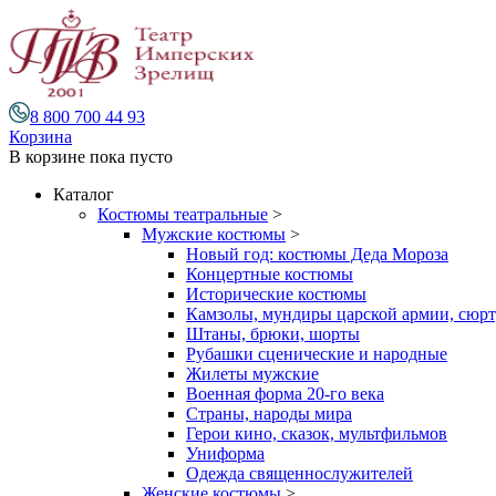
8 800 700 44 93
Корзина
В корзине
пока пусто
Каталог
Костюмы театральные
>
Мужские костюмы
>
Новый год: костюмы Деда Мороза
Концертные костюмы
Исторические костюмы
Камзолы, мундиры царской армии, сюрту
Штаны, брюки, шорты
Рубашки сценические и народные
Жилеты мужские
Военная форма 20-го века
Страны, народы мира
Герои кино, сказок, мультфильмов
Униформа
Одежда священнослужителей
Женские костюмы
>