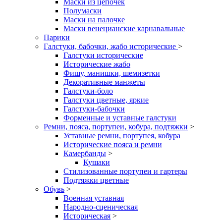
Маски из цепочек
Полумаски
Маски на палочке
Маски венецианские карнавальные
Парики
Галстуки, бабочки, жабо исторические
>
Галстуки исторические
Исторические жабо
Фишу, манишки, шемизетки
Декоративные манжеты
Галстуки-боло
Галстуки цветные, яркие
Галстуки-бабочки
Форменные и уставные галстуки
Ремни, пояса, портупеи, кобура, подтяжки
>
Уставные ремни, портупея, кобура
Исторические пояса и ремни
Камербанды
>
Кушаки
Стилизованные портупеи и гартеры
Подтяжки цветные
Обувь
>
Военная уставная
Народно-сценическая
Историческая
>