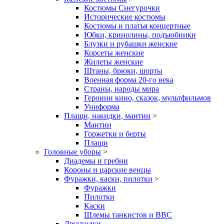
Костюмы Снегурочки
Исторические костюмы
Костюмы и платья концертные
Юбки, кринолины, подъюбники
Блузки и рубашки женские
Корсеты женские
Жилеты женские
Штаны, брюки, шорты
Военная форма 20-го века
Страны, народы мира
Героини кино, сказок, мультфильмов
Униформа
Плащи, накидки, мантии
>
Мантии
Горжетки и берты
Плащи
Головные уборы
>
Диадемы и гребни
Короны и царские венцы
Фуражки, каски, пилотки
>
Фуражки
Пилотки
Каски
Шлемы танкистов и ВВС
Двууголки