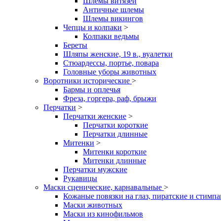
Шлемы витязей
Античные шлемы
Шлемы викингов
Чепцы и колпаки
>
Колпаки ведьмы
Береты
Шляпы женские, 19 в., вуалетки
Стюардессы, портье, повара
Головные уборы животных
Воротники исторические
>
Бармы и оплечья
Фреза, горгера, раф, брыжи
Перчатки
>
Перчатки женские
>
Перчатки короткие
Перчатки длинные
Митенки
>
Митенки короткие
Митенки длинные
Перчатки мужские
Рукавицы
Маски сценические, карнавальные
>
Кожаные повязки на глаз, пиратские и стимп
Маски животных
Маски из кинофильмов