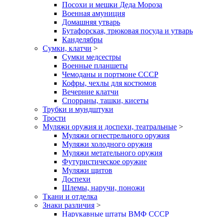
Посохи и мешки Деда Мороза
Военная амуниция
Домашняя утварь
Бутафорская, трюковая посуда и утварь
Канделябры
Сумки, клатчи
>
Сумки медсестры
Военные планшеты
Чемоданы и портмоне СССР
Кофры, чехлы для костюмов
Вечерние клатчи
Спорраны, ташки, кисеты
Трубки и мундштуки
Трости
Муляжи оружия и доспехи, театральные
>
Муляжи огнестрельного оружия
Муляжи холодного оружия
Муляжи метательного оружия
Футуристическое оружие
Муляжи щитов
Доспехи
Шлемы, наручи, поножи
Ткани и отделка
Знаки различия
>
Нарукавные штаты ВМФ СССР