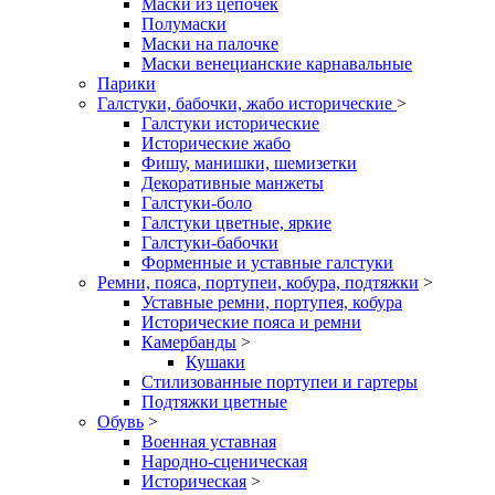
Маски из цепочек
Полумаски
Маски на палочке
Маски венецианские карнавальные
Парики
Галстуки, бабочки, жабо исторические
>
Галстуки исторические
Исторические жабо
Фишу, манишки, шемизетки
Декоративные манжеты
Галстуки-боло
Галстуки цветные, яркие
Галстуки-бабочки
Форменные и уставные галстуки
Ремни, пояса, портупеи, кобура, подтяжки
>
Уставные ремни, портупея, кобура
Исторические пояса и ремни
Камербанды
>
Кушаки
Стилизованные портупеи и гартеры
Подтяжки цветные
Обувь
>
Военная уставная
Народно-сценическая
Историческая
>