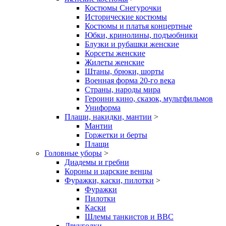
Костюмы Снегурочки
Исторические костюмы
Костюмы и платья концертные
Юбки, кринолины, подъюбники
Блузки и рубашки женские
Корсеты женские
Жилеты женские
Штаны, брюки, шорты
Военная форма 20-го века
Страны, народы мира
Героини кино, сказок, мультфильмов
Униформа
Плащи, накидки, мантии
>
Мантии
Горжетки и берты
Плащи
Головные уборы
>
Диадемы и гребни
Короны и царские венцы
Фуражки, каски, пилотки
>
Фуражки
Пилотки
Каски
Шлемы танкистов и ВВС
Двууголки