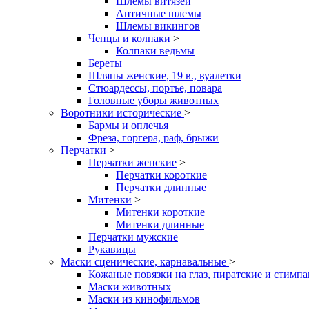
Шлемы витязей
Античные шлемы
Шлемы викингов
Чепцы и колпаки
>
Колпаки ведьмы
Береты
Шляпы женские, 19 в., вуалетки
Стюардессы, портье, повара
Головные уборы животных
Воротники исторические
>
Бармы и оплечья
Фреза, горгера, раф, брыжи
Перчатки
>
Перчатки женские
>
Перчатки короткие
Перчатки длинные
Митенки
>
Митенки короткие
Митенки длинные
Перчатки мужские
Рукавицы
Маски сценические, карнавальные
>
Кожаные повязки на глаз, пиратские и стимп
Маски животных
Маски из кинофильмов