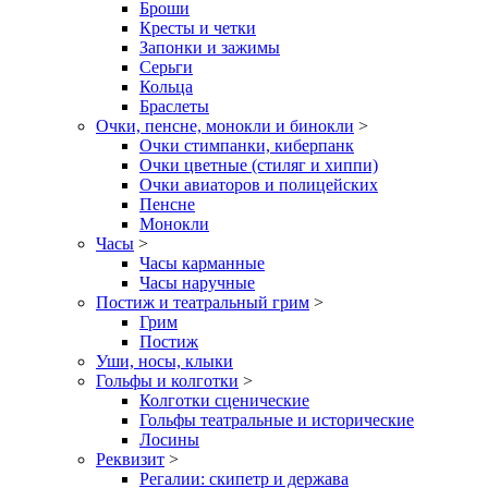
Броши
Кресты и четки
Запонки и зажимы
Серьги
Кольца
Браслеты
Очки, пенсне, монокли и бинокли
>
Очки стимпанки, киберпанк
Очки цветные (стиляг и хиппи)
Очки авиаторов и полицейских
Пенсне
Монокли
Часы
>
Часы карманные
Часы наручные
Постиж и театральный грим
>
Грим
Постиж
Уши, носы, клыки
Гольфы и колготки
>
Колготки сценические
Гольфы театральные и исторические
Лосины
Реквизит
>
Регалии: скипетр и держава