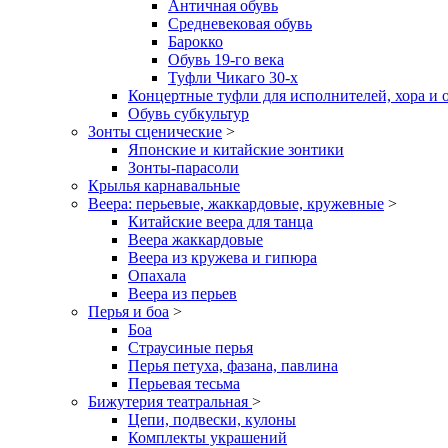
Античная обувь
Средневековая обувь
Барокко
Обувь 19-го века
Туфли Чикаго 30-х
Концертные туфли для исполнителей, хора и 
Обувь субкультур
Зонты сценические
>
Японские и китайские зонтики
Зонты-парасоли
Крылья карнавальные
Веера: перьевые, жаккардовые, кружевные
>
Китайские веера для танца
Веера жаккардовые
Веера из кружева и гипюра
Опахала
Веера из перьев
Перья и боа
>
Боа
Страусиные перья
Перья петуха, фазана, павлина
Перьевая тесьма
Бижутерия театральная
>
Цепи, подвески, кулоны
Комплекты украшений