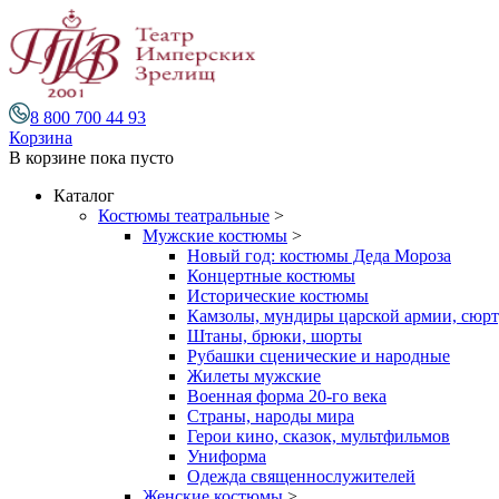
8 800 700 44 93
Корзина
В корзине
пока пусто
Каталог
Костюмы театральные
>
Мужские костюмы
>
Новый год: костюмы Деда Мороза
Концертные костюмы
Исторические костюмы
Камзолы, мундиры царской армии, сюрту
Штаны, брюки, шорты
Рубашки сценические и народные
Жилеты мужские
Военная форма 20-го века
Страны, народы мира
Герои кино, сказок, мультфильмов
Униформа
Одежда священнослужителей
Женские костюмы
>