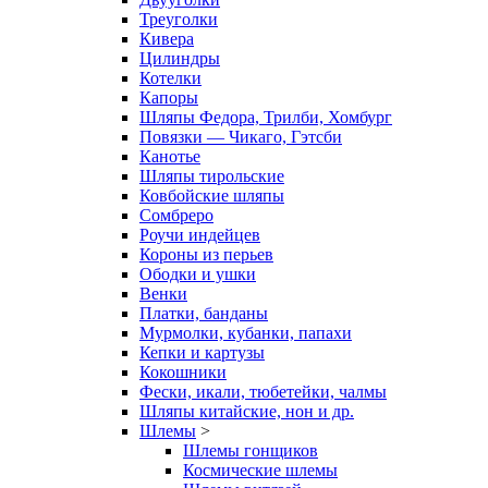
Треуголки
Кивера
Цилиндры
Котелки
Капоры
Шляпы Федора, Трилби, Хомбург
Повязки — Чикаго, Гэтсби
Канотье
Шляпы тирольские
Ковбойские шляпы
Сомбреро
Роучи индейцев
Короны из перьев
Ободки и ушки
Венки
Платки, банданы
Мурмолки, кубанки, папахи
Кепки и картузы
Кокошники
Фески, икали, тюбетейки, чалмы
Шляпы китайские, нон и др.
Шлемы
>
Шлемы гонщиков
Космические шлемы