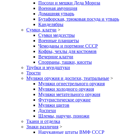
Посохи и мешки Деда Мороза
Военная амуниция
Домашняя утварь
Бутафорская, трюковая посуда и утварь
Канделябры
Сумки, клатчи
>
Сумки медсестры
Военные планшеты
Чемоданы и портмоне СССР
Кофры, чехлы для костюмов
Вечерние клатчи
Спорраны, ташки, кисеты
Трубки и мундштуки
Трости
Муляжи оружия и доспехи, театральные
>
Муляжи огнестрельного оружия
Муляжи холодного оружия
Муляжи метательного оружия
Футуристическое оружие
Муляжи щитов
Доспехи
Шлемы, наручи, поножи
Ткани и отделка
Знаки различия
>
Нарукавные штаты ВМФ СССР