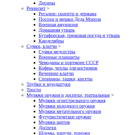
Лосины
Реквизит
>
Регалии: скипетр и держава
Посохи и мешки Деда Мороза
Военная амуниция
Домашняя утварь
Бутафорская, трюковая посуда и утварь
Канделябры
Сумки, клатчи
>
Сумки медсестры
Военные планшеты
Чемоданы и портмоне СССР
Кофры, чехлы для костюмов
Вечерние клатчи
Спорраны, ташки, кисеты
Трубки и мундштуки
Трости
Муляжи оружия и доспехи, театральные
>
Муляжи огнестрельного оружия
Муляжи холодного оружия
Муляжи метательного оружия
Футуристическое оружие
Муляжи щитов
Доспехи
Шлемы, наручи, поножи