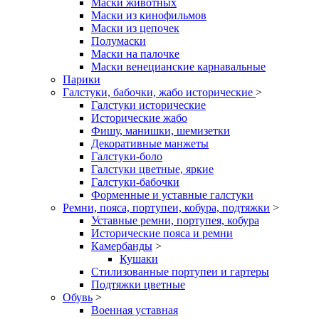
Маски животных
Маски из кинофильмов
Маски из цепочек
Полумаски
Маски на палочке
Маски венецианские карнавальные
Парики
Галстуки, бабочки, жабо исторические
>
Галстуки исторические
Исторические жабо
Фишу, манишки, шемизетки
Декоративные манжеты
Галстуки-боло
Галстуки цветные, яркие
Галстуки-бабочки
Форменные и уставные галстуки
Ремни, пояса, портупеи, кобура, подтяжки
>
Уставные ремни, портупея, кобура
Исторические пояса и ремни
Камербанды
>
Кушаки
Стилизованные портупеи и гартеры
Подтяжки цветные
Обувь
>
Военная уставная