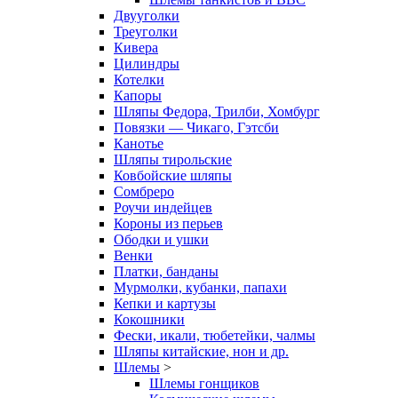
Двууголки
Треуголки
Кивера
Цилиндры
Котелки
Капоры
Шляпы Федора, Трилби, Хомбург
Повязки — Чикаго, Гэтсби
Канотье
Шляпы тирольские
Ковбойские шляпы
Сомбреро
Роучи индейцев
Короны из перьев
Ободки и ушки
Венки
Платки, банданы
Мурмолки, кубанки, папахи
Кепки и картузы
Кокошники
Фески, икали, тюбетейки, чалмы
Шляпы китайские, нон и др.
Шлемы
>
Шлемы гонщиков