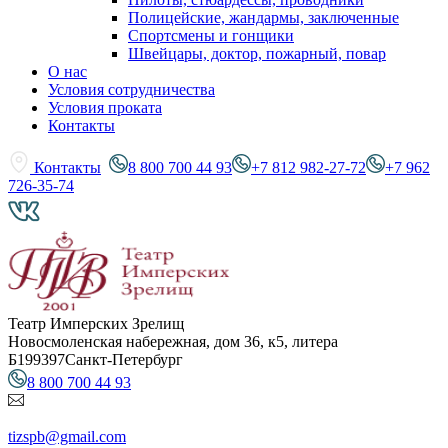
Полицейские, жандармы, заключенные
Спортсмены и гонщики
Швейцары, доктор, пожарный, повар
О нас
Условия сотрудничества
Условия проката
Контакты
Контакты
8 800 700 44 93
+7 812 982-27-72
+7 962
726-35-74
Театр Имперских Зрелищ
Новосмоленская набережная, дом 36, к5, литера
Б
199397
Санкт-Петербург
8 800 700 44 93
tizspb@gmail.com