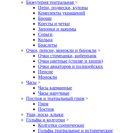
Бижутерия театральная
>
Цепи, подвески, кулоны
Комплекты украшений
Броши
Кресты и четки
Запонки и зажимы
Серьги
Кольца
Браслеты
Очки, пенсне, монокли и бинокли
>
Очки стимпанки, киберпанк
Очки цветные (стиляг и хиппи)
Очки авиаторов и полицейских
Пенсне
Монокли
Часы
>
Часы карманные
Часы наручные
Постиж и театральный грим
>
Грим
Постиж
Уши, носы, клыки
Гольфы и колготки
>
Колготки сценические
Гольфы театральные и исторические