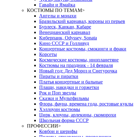
Гавайи и Ямайка
КОСТЮМЫ ПО ТЕМАМ
>
Ангелы и монахи
Бразильский карнавал, короны из перьев
Бурлеск, Канкан, Кабаре
Венецианский карнавал
Киберпанк, Odyssey, Sonata
Кино СССР и Голливуд
Концертные костюмы, смокинги и фраки
Корсеты
Космические костюмы, инопланетяне
Костюмы на праздник - 14 февраля
Новый год: Дед Мороз и Снегурочка
Пираты и пиратки
Платья концертные и бальные
Плащи, накидки и горжетки
Рок и Поп звезды
Сказки и Мультфильмы
Флора, фауна, времена года, ростовые куклы
Хэллоуин костюмы
Цирк, клоуны, арлекины, скоморохи
Школьная форма СССР
ПРОФЕССИИ
>
Ковбои и шерифы
Пилоты, стюардессы, проводники