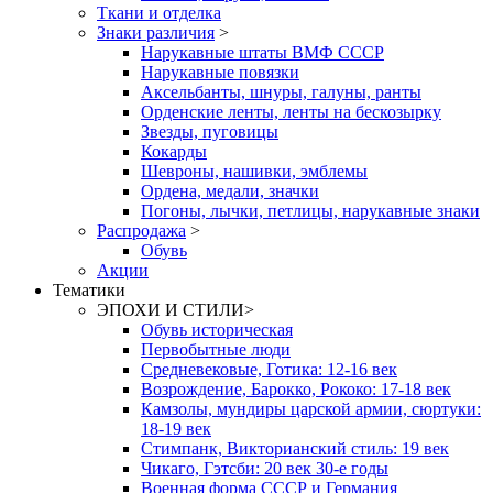
Ткани и отделка
Знаки различия
>
Нарукавные штаты ВМФ СССР
Нарукавные повязки
Аксельбанты, шнуры, галуны, ранты
Орденские ленты, ленты на бескозырку
Звезды, пуговицы
Кокарды
Шевроны, нашивки, эмблемы
Ордена, медали, значки
Погоны, лычки, петлицы, нарукавные знаки
Распродажа
>
Обувь
Акции
Тематики
ЭПОХИ И СТИЛИ
>
Обувь историческая
Первобытные люди
Средневековые, Готика: 12-16 век
Возрождение, Барокко, Рококо: 17-18 век
Камзолы, мундиры царской армии, сюртуки:
18-19 век
Стимпанк, Викторианский стиль: 19 век
Чикаго, Гэтсби: 20 век 30-е годы
Военная форма СССР и Германия