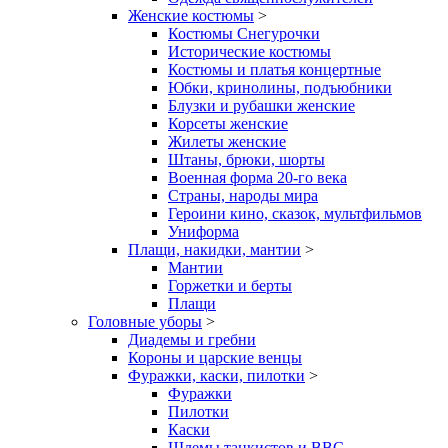
Женские костюмы
>
Костюмы Снегурочки
Исторические костюмы
Костюмы и платья концертные
Юбки, кринолины, подъюбники
Блузки и рубашки женские
Корсеты женские
Жилеты женские
Штаны, брюки, шорты
Военная форма 20-го века
Страны, народы мира
Героини кино, сказок, мультфильмов
Униформа
Плащи, накидки, мантии
>
Мантии
Горжетки и берты
Плащи
Головные уборы
>
Диадемы и гребни
Короны и царские венцы
Фуражки, каски, пилотки
>
Фуражки
Пилотки
Каски
Шлемы танкистов и ВВС