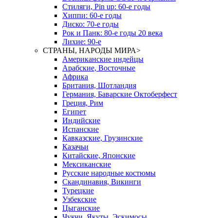
Стиляги, Pin up: 60-е годы
Хиппи: 60-е годы
Диско: 70-е годы
Рок и Панк: 80-е годы 20 века
Лихие: 90-е
СТРАНЫ, НАРОДЫ МИРА
>
Американские индейцы
Арабские, Восточные
Африка
Британия, Шотландия
Германия, Баварские Октоберфест
Греция, Рим
Египет
Индийские
Испанские
Кавказские, Грузинские
Казачьи
Китайские, Японские
Мексиканские
Русские народные костюмы
Скандинавия, Викинги
Турецкие
Узбекские
Цыганские
Чукчи, Якуты, Эскимосы