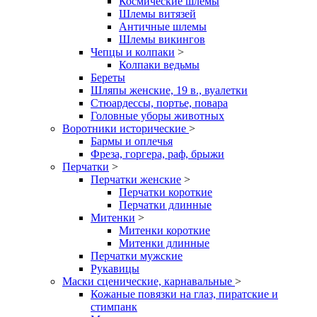
Космические шлемы
Шлемы витязей
Античные шлемы
Шлемы викингов
Чепцы и колпаки
>
Колпаки ведьмы
Береты
Шляпы женские, 19 в., вуалетки
Стюардессы, портье, повара
Головные уборы животных
Воротники исторические
>
Бармы и оплечья
Фреза, горгера, раф, брыжи
Перчатки
>
Перчатки женские
>
Перчатки короткие
Перчатки длинные
Митенки
>
Митенки короткие
Митенки длинные
Перчатки мужские
Рукавицы
Маски сценические, карнавальные
>
Кожаные повязки на глаз, пиратские и
стимпанк