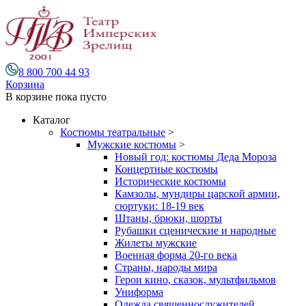
8 800 700 44 93
Корзина
В корзине
пока пусто
Каталог
Костюмы театральные
>
Мужские костюмы
>
Новый год: костюмы Деда Мороза
Концертные костюмы
Исторические костюмы
Камзолы, мундиры царской армии,
сюртуки: 18-19 век
Штаны, брюки, шорты
Рубашки сценические и народные
Жилеты мужские
Военная форма 20-го века
Страны, народы мира
Герои кино, сказок, мультфильмов
Униформа
Одежда священнослужителей