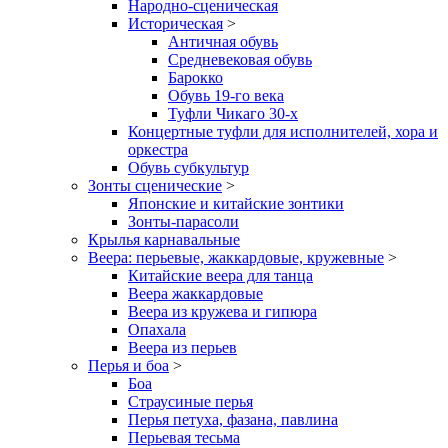
Народно-сценическая
Историческая
>
Античная обувь
Средневековая обувь
Барокко
Обувь 19-го века
Туфли Чикаго 30-х
Концертные туфли для исполнителей, хора и
оркестра
Обувь субкультур
Зонты сценические
>
Японские и китайские зонтики
Зонты-парасоли
Крылья карнавальные
Веера: перьевые, жаккардовые, кружевные
>
Китайские веера для танца
Веера жаккардовые
Веера из кружева и гипюра
Опахала
Веера из перьев
Перья и боа
>
Боа
Страусиные перья
Перья петуха, фазана, павлина
Перьевая тесьма